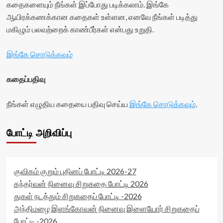
கதைகளையும் நீங்கள் இப்போது படிக்கலாம். இங்கே
stars-
rater-
<div
title-
ஆயிரக்கணக்கான கதைகள் உள்ளன, எனவே நீங்கள் படித்து
starsize='16'
class='yasr-
average'>0
data-
stars-
மகிழும் பலவற்றைக் காண்பீர்கள் என்பது உறுதி.
(0)
rater-
title
</span>
postid='42358'
yasr-
</div>
இங்கே சொடுக்கவும்
data-
rater-
rater-
stars'
readonly='true'
id='yasr-
கதைப்பதிவு
data-
visitor-
readonly-
votes-
attribute='true'
நீங்கள் எழுதிய கதையை பதிவு செய்ய
இங்கே சொடுக்கவும்
.
readonly-
>
rater-
</div>
0f4ac5567467b'
<span
போட்டி அறிவிப்பு
data-
class='yasr-
rating='0'
stars-
data-
title-
rater-
average'>0
starsize='16'
குவிகம் குறும் புதினப் போட்டி 2026-27
(0)
data-
கந்தர்வன் நினைவு சிறுகதை போட்டி 2026
</span>
rater-
துகள் நடத்தும் சிறுகதைப் போட்டி -2026
</div>
postid='42359'
அந்திமழை இளங்கோவன் நினைவு இளையோர் சிறுகதைப்
data-
rater-
போட்டி -2026