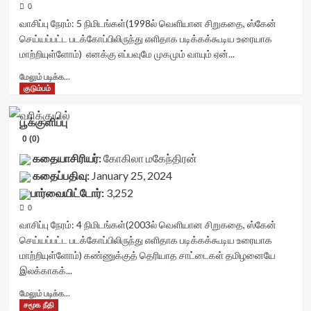
container">
0
<div
வாசிப்பு நேரம்:
5
நிமிடங்கள்
(1998ல் வெளியான சிறுகதை, ஸ்கேன்
class='yasr-
செய்யப்பட்ட படக்கோப்பிலிருந்து எளிதாக படிக்கக்கூடிய உரையாக
stars-
மாற்றியுள்ளோம்) எனக்கு எப்பவுமே முகமும் வாயும் ஏன்...
title
yasr-
Read
மேலும் படிக்க...
rater-
more
குடும்பம்
stars'
about
id='yasr-
காற்றுக்கு
பூக்குளிப்பு
visitor-
மூச்சு
votes-
0 (0)
நிண்டு
readonly-
போச்சு<div
கதையாசிரியர்:
கோகிலா மகேந்திரன்
rater-
class="yasr-
கதைப்பதிவு:
January 25, 2024
31bf5455a7066'
vv-
data-
பார்வையிட்டோர்:
3,252
stars-
rating='0'
title-
0
data-
container">
வாசிப்பு நேரம்:
4
நிமிடங்கள்
(2003ல் வெளியான சிறுகதை, ஸ்கேன்
rater-
<div
செய்யப்பட்ட படக்கோப்பிலிருந்து எளிதாக படிக்கக்கூடிய உரையாக
starsize='16'
class='yasr-
மாற்றியுள்ளோம்) கண்ணுக்குத் தெரியாத சாட்டைகள் தமிழனையே
data-
stars-
rater-
இலக்காகக்...
title
postid='42360'
yasr-
Read
மேலும் படிக்க...
data-
rater-
more
சமூக நீதி
rater-