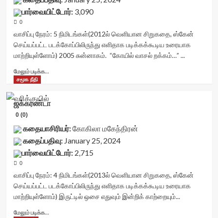
title-
stars-
data-
பார்வையிட்டோர்:
3,090
container">
title-
rater-
<div
0
average'>0
starsize='16'
class='yasr-
(0)
வாசிப்பு நேரம்:
5
நிமிடங்கள்
(2012ல் வெளியான சிறுகதை, ஸ்கேன்
data-
stars-
</span>
செய்யப்பட்ட படக்கோப்பிலிருந்து எளிதாக படிக்கக்கூடிய உரையாக
rater-
title
</div>
postid='42353'
மாற்றியுள்ளோம்) 2005 சுன்னாகம். “கோயில் வாசல் றக்கம்…” ...
yasr-
data-
rater-
Read
மேலும் படிக்க...
rater-
stars'
more
சமூக நீதி
readonly='true'
id='yasr-
about
data-
visitor-
சுன்னாகம்<சிட்னி<சுன்னாகம்<div
readonly-
ஜக்கரண்டா
votes-
class="yasr-
attribute='true'
readonly-
0 (0)
vv-
>
rater-
stars-
கதையாசிரியர்:
கோகிலா மகேந்திரன்
</div>
5b7e0a64406a2'
title-
<span
கதைப்பதிவு:
January 25, 2024
data-
container">
class='yasr-
rating='0'
பார்வையிட்டோர்:
2,715
<div
stars-
data-
class='yasr-
0
title-
rater-
stars-
வாசிப்பு நேரம்:
average'>0
4
நிமிடங்கள்
(2013ல் வெளியான சிறுகதை, ஸ்கேன்
starsize='16'
title
(0)
செய்யப்பட்ட படக்கோப்பிலிருந்து எளிதாக படிக்கக்கூடிய உரையாக
data-
yasr-
</span>
மாற்றியுள்ளோம்) இருட்டில் ஒசை எதுவும் இன்றிக் காற்றையும்...
rater-
rater-
</div>
postid='42354'
stars'
Read
மேலும் படிக்க...
data-
id='yasr-