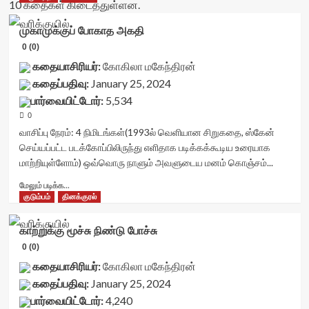
10 கதைகள் கிடைத்துள்ளன.
முகாமுக்குப் போகாத அகதி
0 (0)
கதையாசிரியர்:
கோகிலா மகேந்திரன்
கதைப்பதிவு:
January 25, 2024
பார்வையிட்டோர்:
5,534
0
வாசிப்பு நேரம்:
4
நிமிடங்கள்
(1993ல் வெளியான சிறுகதை, ஸ்கேன்
செய்யப்பட்ட படக்கோப்பிலிருந்து எளிதாக படிக்கக்கூடிய உரையாக
மாற்றியுள்ளோம்) ஒவ்வொரு நாளும் அவளுடைய மனம் கொஞ்சம்...
Read
மேலும் படிக்க...
more
குடும்பம்
தினக்குரல்
about
முகாமுக்குப்
காற்றுக்கு மூச்சு நிண்டு போச்சு
போகாத
0 (0)
அகதி<div
class="yasr-
கதையாசிரியர்:
கோகிலா மகேந்திரன்
vv-
கதைப்பதிவு:
January 25, 2024
stars-
பார்வையிட்டோர்:
4,240
title-