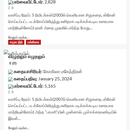
பார்வையிட்டோர்:
2,828
container">
class='yasr-
starsize='16'
<div
0
stars-
data-
class='yasr-
title-
வாசிப்பு நேரம்:
5
நிமிடங்கள்
(2003ல் வெளியான சிறுகதை, ஸ்கேன்
rater-
stars-
average'>0
செய்யப்பட்ட படக்கோப்பிலிருந்து எளிதாக படிக்கக்கூடிய உரையாக
postid='42350'
title
(0)
data-
மாற்றியுள்ளோம்) நான் அதை முதலில் பார்த்த போது...
yasr-
</span>
rater-
rater-
</div>
Read
மேலும் படிக்க...
readonly='true'
stars'
more
சமூக நீதி
மல்லிகை
data-
id='yasr-
about
readonly-
visitor-
புலன்களுக்கு
attribute='true'
விழுதலும் எழுதலும்
votes-
அப்பால் உள்வாங்குதல்<div
>
readonly-
0 (0)
class="yasr-
</div>
rater-
vv-
கதையாசிரியர்:
கோகிலா மகேந்திரன்
<span
0b424662f572a'
stars-
class='yasr-
கதைப்பதிவு:
January 25, 2024
data-
title-
stars-
rating='0'
பார்வையிட்டோர்:
5,165
container">
title-
data-
<div
0
average'>0
rater-
class='yasr-
வாசிப்பு நேரம்:
(0)
5
நிமிடங்கள்
(2007ல் வெளியான சிறுகதை, ஸ்கேன்
starsize='16'
stars-
</span>
செய்யப்பட்ட படக்கோப்பிலிருந்து எளிதாக படிக்கக்கூடிய உரையாக
data-
title
</div>
மாற்றியுள்ளோம்) அந்த “பாமசி”யின் முன்னால், முச்சக்கரவண்டியில்
rater-
yasr-
postid='42351'
இவள்...
rater-
data-
stars'
Read
மேலும் படிக்க...
rater-