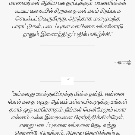
மாணவர்கள் ஆகிய பல தரப்புக்கும் பயனளிக்கக்
கூடிய வகையில் சிறுகதைகள்.காம் சிறப்பாக
செயல்பட்டுவருகிறது. அதற்காக மனமுவந்த
பாராட்டுகள். படைப்புகள வாயிலாக உங்களோடு
நானும் இணைந்திருப்பதில் மகிழ்ச்சி.
ஷாராஜ்
உங்களது ஊக்குவிப்புக்கு மிக்க நன்றி. என்னை
போல் கதை எழுத ஆர்வம் உள்ளவர்களுக்கு உங்கள்
தளம் ஒரு வரபிரசாதம். நீங்கள் மென்மேலும் வளர
எல்லாம் வல்ல இறைவனை பிரார்த்திக்கின்றேன்.
எனது படைப்புகளை உங்களை தேடி வந்து
கொண்டேயிருக்கும். ஆதரவு கொடுக்கும்படி