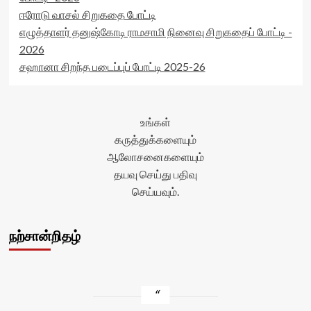
readonly='true'
ஈரோடு வாசல் சிறுகதை போட்டி
data-
எழுத்தாளர் தனுஷ்கோடி ராமசாமி நினைவு சிறுகதைப் போட்டி -
readonly-
attribute='true'
2026
>
சஹானா சிறந்த படைப்புப் போட்டி 2025-26
</div>
<span
class='yasr-
stars-
உங்கள்
title-
average'>0
கருத்துக்களையும்
(0)
ஆலோசனைகளையும்
</span>
தயவு செய்து பதிவு
</div>
செய்யவும்.
நற்சான்றிதழ்