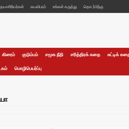
யாசிரியர்கள்
சுயவிபரம்
உங்கள் கருத்து
தொடர்பிற்கு
கிரைம்
குடும்பம்
சமூக நீதி
சரித்திரக் கதை
சுட்டிக் க
டகம்
மொழிபெயர்ப்பு
ையா