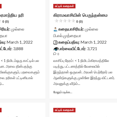
்
சுட்டிக் கதைகள்
மாற்றிய நரி
கிராமவாசியின் பெருந்தன்மை
0 (0)
0 (0)
ரியர்:
முல்லை
கதையாசிரியர்:
முல்லை
தையா
பி.எல்.முத்தையா
ிவு:
March 1, 2022
கதைப்பதிவு:
March 1, 2022
ட்டோர்:
3,888
பார்வையிட்டோர்:
3,721
0
:
< 1
நிமிடம்
ஒரு காட்டில் பல
வாசிப்பு நேரம்:
< 1
நிமிடம்
கிராமத்திலே
்தன. அவை தின்பதற்கு
படித்து, பட்டணத்தில் வேலையில்
 விலங்குகளும், பறவைகளும்
இருந்தான் ஒருவன். அவன் பெற்றோர் பல
ை. நரிகள் பட்டினியால்
ஆண்டுகளுக்கு முன்னே இறந்து விட்டனர்.
...
அவனுக்கு வீடும்...
Read
Read
மேலும் படிக்க...
more
more
about
about
யானையை
கிராமவாசியின்
்
சுட்டிக் கதைகள்
மாற்றிய
பெருந்தன்மை<div
ரி<div
class="yasr-