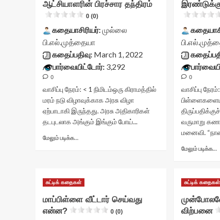
ஆட்சியாளரின் பிரச்சார தந்திரம்
இரண்டுக்க
vv-
c
0 (0)
stars-
v
title-
s
கதையாசிரியர்:
முல்லை
கதையாசி
container">
t
பி.எல்.முத்தையா
பி.எல்.முத்
<div
c
கதைப்பதிவு:
March 1, 2022
கதைப்பத
class='yasr-
<
stars-
c
பார்வையிட்டோர்:
3,292
பார்வையி
title
s
0
0
yasr-
t
வாசிப்பு நேரம்:
< 1
நிமிடம்
ஒரு கிராமத்தில்
வாசிப்பு நேரம்
rater-
y
மரம் நடு விழாவுக்காக அரசு விழா
பிள்ளைகளைய
stars'
r
ஏற்பாடாகி இருந்தது. அரசு அதிகாரிகள்
id='yasr-
திருப்பதிக்க
s
visitor-
i
தடபுடலாக அங்கும் இங்கும் போய்...
வருமாறு கண
votes-
v
மனைவி. “நான்
Read
மேலும் படிக்க...
readonly-
v
more
rater-
r
மேலும் படிக்க...
about
d43706766deaa'
r
ஆட்சியாளரின்
data-
பிரச்சார
இ
rating='0'
d
சுட்டிக் கதைகள்
தந்திரம்<div
சுட்டிக் கதைகள
ஒ
data-
r
class="yasr-
இ
rater-
d
மாப்பிள்ளை வீட்டார் செய்வது
முன்போலவ
vv-
c
starsize='16'
r
என்ன?
விற்பனை
stars-
0 (0)
v
data-
s