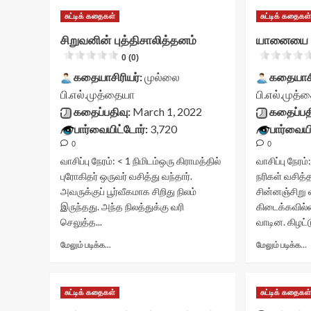
சுட்டிக் கதைகள்
சுட்டிக் கதைகள
சிறுவனின் புத்திசாலித்தனம்
யானையை ஏ
0 (0)
கதையாசிரியர்:
முல்லை
கதையாசி
பி.எல்.முத்தையா
பி.எல்.முத்
கதைப்பதிவு:
March 1, 2022
கதைப்பத
பார்வையிட்டோர்:
3,720
பார்வையி
0
0
வாசிப்பு நேரம்:
< 1
நிமிடம்
ஒரு கிராமத்தில்
வாசிப்பு நேரம்
புரோகிதர் ஒருவர் வசித்து வந்தார்.
நரிகள் வசித
அவருக்குப் பூர்வீகமாக சிறிது நிலம்
சின்னஞ்சிறு
இருந்தது. அந்த நிலத்துக்கு வரி
கிடைக்கவில்ல
செலுத்த...
வாடின. கிழட்டு
Read
மேலும் படிக்க...
மேலும் படிக்க...
more
about
சிறுவனின்
சுட்டிக் கதைகள்
சுட்டிக் கதைகள
புத்திசாலித்தனம்<div
ஏ
class="yasr-
ந