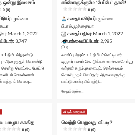
ு ஒன்று இலவசம்
எல்லோருக்குமே ‘பேப்பே’ தான்!
lass="yasr-
vv-
0 (0)
0 (0)
v-
stars-
tars-
title-
ரியர்:
முல்லை
கதையாசிரியர்:
முல்லை
itle-
container">
தையா
பி.எல்.முத்தையா
ontainer">
<div
ிவு:
March 1, 2022
கதைப்பதிவு:
March 1, 2022
div
class='yasr-
lass='yasr-
stars-
ட்டோர்:
3,747
பார்வையிட்டோர்:
2,985
tars-
title
0
itle
yasr-
:
< 1
நிமிடம்
இரண்டு
வாசிப்பு நேரம்:
< 1
நிமிடம்
செட்டியார்
asr-
rater-
ும் அழைத்துக் கொண்டு
ஒருவர் பணம் கொடுக்கல் வாங்கல் செய்து
ater-
stars'
ுச் சென்று மொட்டை போட்டு
tars'
வந்தார் கரும்புகளையும், நெல்லையும்
id='yasr-
d='yasr-
visitor-
வனிடம் சொன்னாள்
கொள்முதல் செய்தார். ஆலைகளுக்கு
isitor-
votes-
 வந்தால் செலவு...
மாட்டு வண்டியில் ஏற்றி...
otes-
readonly-
Read
Read
eadonly-
rater-
மேலும் படிக்க...
more
more
ater-
0f7ed46a3a76f'
about
about
ded37e643a06a'
data-
ரண்டுக்கு
எல்லோருக்குமே
ata-
rating='0'
்
சுட்டிக் கதைகள்
ன்று
‘பேப்பே’
ating='0'
data-
லவசம்<div
தான்!
ata-
rater-
ே பழைய காகித
வெற்றி பெறுவது எப்படி?
lass="yasr-
<div
ater-
starsize='16'
0 (0)
0 (0)
v-
class="yasr-
tarsize='16'
data-