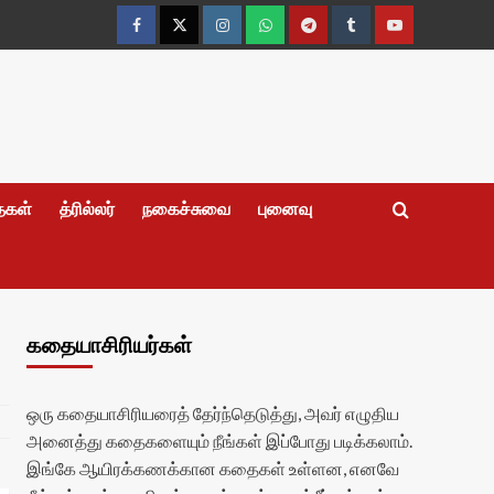
Facebook
Twitter
Instagram
Whatsapp
Telegram
Tumblr
YouTube
தைகள்
த்ரில்லர்
நகைச்சுவை
புனைவு
கதையாசிரியர்கள்
ஒரு கதையாசிரியரைத் தேர்ந்தெடுத்து, அவர் எழுதிய
அனைத்து கதைகளையும் நீங்கள் இப்போது படிக்கலாம்.
இங்கே ஆயிரக்கணக்கான கதைகள் உள்ளன, எனவே