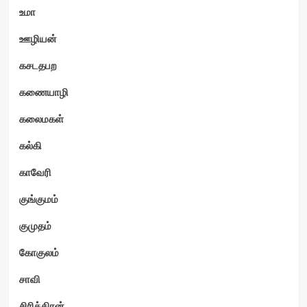
உமா
ஊழியன்
கசடதபற
கணையாழி
கலைமகள்
கல்கி
காவேரி
குங்குமம்
குமுதம்
கோகுலம்
சாவி
சிரித்திரன்