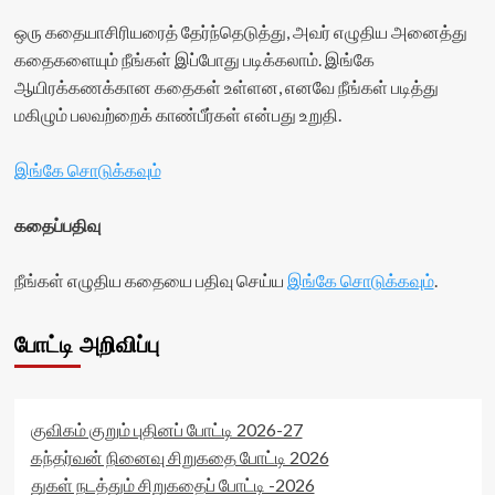
stars-
6f976073a170c'
<div
ஒரு கதையாசிரியரைத் தேர்ந்தெடுத்து, அவர் எழுதிய அனைத்து
title-
data-
class='yasr-
average'>0
rating='0'
stars-
கதைகளையும் நீங்கள் இப்போது படிக்கலாம். இங்கே
(0)
data-
title
ஆயிரக்கணக்கான கதைகள் உள்ளன, எனவே நீங்கள் படித்து
</span>
rater-
yasr-
மகிழும் பலவற்றைக் காண்பீர்கள் என்பது உறுதி.
</div>
starsize='16'
rater-
data-
stars'
rater-
id='yasr-
இங்கே சொடுக்கவும்
postid='19712'
visitor-
data-
votes-
rater-
கதைப்பதிவு
readonly-
readonly='true'
rater-
data-
acc6a67208740'
நீங்கள் எழுதிய கதையை பதிவு செய்ய
இங்கே சொடுக்கவும்
.
readonly-
data-
attribute='true'
rating='0'
>
data-
போட்டி அறிவிப்பு
</div>
rater-
<span
starsize='16'
class='yasr-
data-
stars-
rater-
குவிகம் குறும் புதினப் போட்டி 2026-27
title-
postid='9656'
average'>0
data-
கந்தர்வன் நினைவு சிறுகதை போட்டி 2026
(0)
rater-
துகள் நடத்தும் சிறுகதைப் போட்டி -2026
</span>