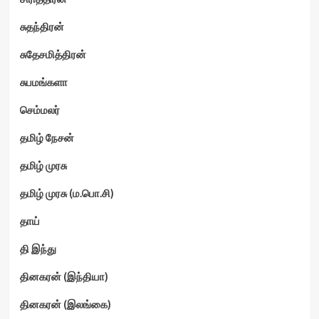
சுதந்திரன்
சுதேசமித்திரன்
சுபமங்களா
செம்மலர்
தமிழ் நேசன்
தமிழ் முரசு
தமிழ் முரசு (ம.பொ.சி)
தாய்
தி இந்து
தினகரன் (இந்தியா)
தினகரன் (இலங்கை)