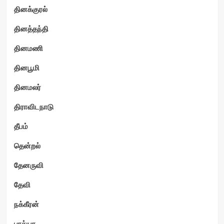
தினக்குரல்
தினத்தந்தி
தினமணி
தினபூமி
தினமலர்
திராவிடநாடு
தீபம்
தென்றல்
தேனருவி
தேவி
நக்கீரன்
பாக்யா