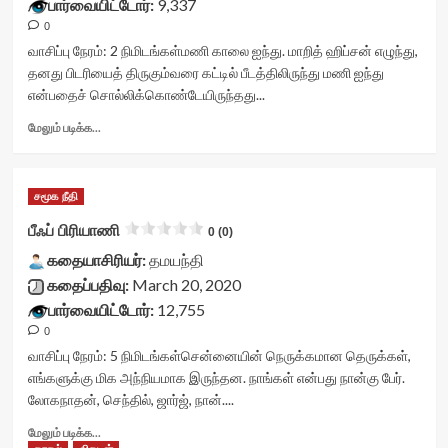
பார்வையிட்டோர்:
9,337
<div
0
class='yasr-
stars-
வாசிப்பு நேரம்:
2
நிமிடங்கள்
மணி காலை ஐந்து. மாறித் ஹிப்சன் எழுந்து,
title
தனது பிடரியைத் திருகும்வரை கட்டில் பீடத்திலிருந்து மணி ஐந்து
yasr-
என்பதைச் சொல்லிக்கொண்டேயிருந்தது...
rater-
stars'
Read
மேலும் படிக்க...
id='yasr-
more
visitor-
about
votes-
மாறித்
சமூக நீதி
readonly-
ஹிப்சன்<div
rater-
class="yasr-
பீஃப் பிரியாணி
0 (0)
7673fa0d0364c'
vv-
data-
கதையாசிரியர்:
stars-
தமயந்தி
rating='0'
title-
கதைப்பதிவு:
March 20, 2020
data-
container">
பார்வையிட்டோர்:
12,755
rater-
<div
0
starsize='16'
class='yasr-
data-
stars-
வாசிப்பு நேரம்:
5
நிமிடங்கள்
சென்னையின் நெருக்கமான தெருக்கள்,
rater-
title
எங்களுக்கு மிக அந்நியமாக இருந்தன. நாங்கள் என்பது நான்கு பேர்.
postid='53338'
yasr-
லோகநாதன், செந்தில், ஜார்ஜ், நான்....
data-
rater-
rater-
stars'
Read
மேலும் படிக்க...
readonly='true'
id='yasr-