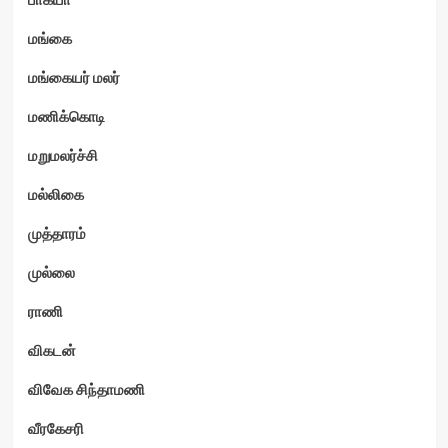
மங்கை
மங்கையர் மலர்
மணிக்கொடி
மறுமலர்ச்சி
மல்லிகை
முத்தாரம்
முல்லை
ராணி
விகடன்
விவேக சிந்தாமணி
வீரகேசரி