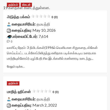
குடும்பம்
விகடன்
19 கதைகள் கிடைத்துள்ளன.
அடுத்த பக்கம்
0 (0)
கதையாசிரியர்:
தமயந்தி
கதைப்பதிவு:
May 10, 2026
பார்வையிட்டோர்:
7,614
0
வாசிப்பு நேரம்:
3
நிமிடங்கள்
(1996ல் வெளியான சிறுகதை, ஸ்கேன்
செய்யப்பட்ட படக்கோப்பிலிருந்து எளிதாக படிக்கக்கூடிய உரையாக
மாற்றியுள்ளோம்) பழுப்பேறி சில இடங்களில் கண்ணாடி உடைந்து...
Read
மேலும் படிக்க...
more
about
அடுத்த
குடும்பம்
பக்கம்<div
class="yasr-
மாறித் ஹிப்சன்
0 (0)
vv-
கதையாசிரியர்:
stars-
தமயந்தி
title-
கதைப்பதிவு:
March 2, 2022
container">