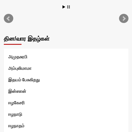
தின/வார இதழ்கள்
அமுதசுரபி
அம்புலிமாமா
இதயம் பேசுகிறது
இன்ஸான்
ஈழகேசரி
ஈழநாடு
ஈழநாதம்