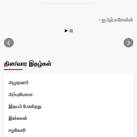
ஐ.ஆர்.கரோலின்
வி
தின/வார இதழ்கள்
அமுதசுரபி
அம்புலிமாமா
இதயம் பேசுகிறது
இன்ஸான்
ஈழகேசரி