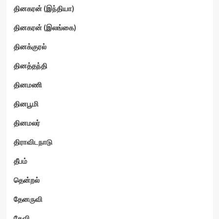
தினகரன் (இந்தியா)
தினகரன் (இலங்கை)
தினக்குரல்
தினத்தந்தி
தினமணி
தினபூமி
தினமலர்
திராவிடநாடு
தீபம்
தென்றல்
தேனருவி
தேவி