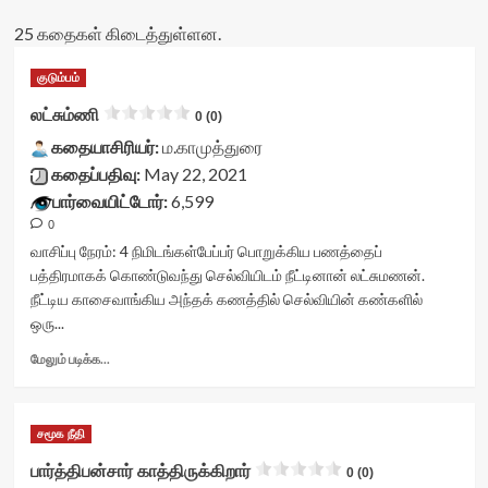
25 கதைகள் கிடைத்துள்ளன.
குடும்பம்
லட்சும்ணி
0 (0)
கதையாசிரியர்:
ம.காமுத்துரை
கதைப்பதிவு:
May 22, 2021
பார்வையிட்டோர்:
6,599
0
வாசிப்பு நேரம்:
4
நிமிடங்கள்
பேப்பர் பொறுக்கிய பணத்தைப்
பத்திரமாகக் கொண்டுவந்து செல்வியிடம் நீட்டினான் லட்சுமணன்.
நீட்டிய காசைவாங்கிய அந்தக் கணத்தில் செல்வியின் கண்களில்
ஒரு...
Read
மேலும் படிக்க...
more
about
லட்சும்ணி<div
சமூக நீதி
class="yasr-
vv-
பார்த்திபன்சார் காத்திருக்கிறார்
0 (0)
stars-