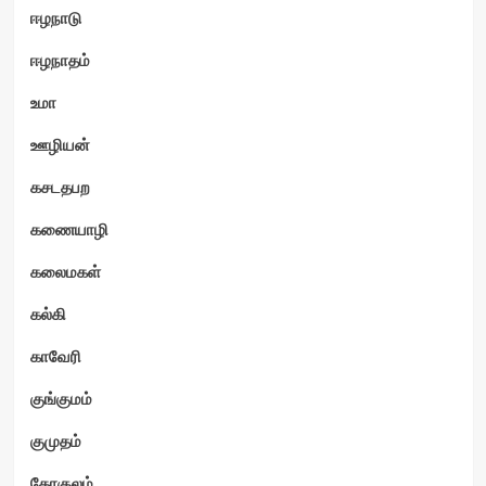
ஈழநாடு
ஈழநாதம்
உமா
ஊழியன்
கசடதபற
கணையாழி
கலைமகள்
கல்கி
காவேரி
குங்குமம்
குமுதம்
கோகுலம்