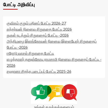
class='yasr-
starsize='16'
போட்டி அறிவிப்பு
stars-
data-
title-
rater-
average'>0
postid='28158'
(0)
data-
குவிகம் குறும் புதினப் போட்டி 2026-27
</span>
rater-
</div>
readonly='true'
கந்தர்வன் நினைவு சிறுகதை போட்டி 2026
data-
துகள் நடத்தும் சிறுகதைப் போட்டி -2026
readonly-
அந்திமழை இளங்கோவன் நினைவு இளையோர் சிறுகதைப்
attribute='true'
போட்டி -2026
>
</div>
ஈரோடு வாசல் சிறுகதை போட்டி
<span
எழுத்தாளர் தனுஷ்கோடி ராமசாமி நினைவு சிறுகதைப் போட்டி -
class='yasr-
2026
stars-
title-
சஹானா சிறந்த படைப்புப் போட்டி 2025-26
average'>0
(0)
</span>
</div>
உங்கள் கருத்துக்களையும்