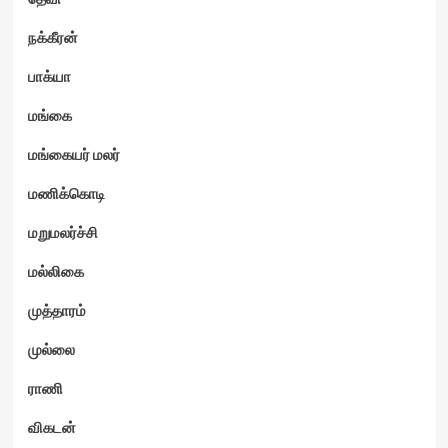
நக்கீரன்
பாக்யா
மங்கை
மங்கையர் மலர்
மணிக்கொடி
மறுமலர்ச்சி
மல்லிகை
முத்தாரம்
முல்லை
ராணி
விகடன்