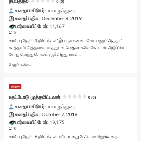
தப்பித்தல்
0 (0)
</div>
487a34031a611'
vv-
<span
data-
கதையாசிரியர்:
stars-
ம.காமுத்துரை
class='yasr-
rating='0'
title-
கதைப்பதிவு:
December 8, 2019
stars-
data-
container">
பார்வையிட்டோர்:
11,167
title-
rater-
<div
average'>0
0
starsize='16'
class='yasr-
(0)
data-
stars-
வாசிப்பு நேரம்:
3
நிமிடங்கள்
”இப்ப நா என்னா செய்யணும் அத்தா”
</span>
rater-
title
காத்தாயி அத்தனை பயத்துடன் மெதுவாகவே கேட்டாள். அடுப்பில்
</div>
postid='31531'
yasr-
சோறு வெந்து கொண்டிருக்கிறது. மகள்...
data-
rater-
rater-
stars'
Read
மேலும் படிக்க...
readonly='true'
id='yasr-
more
data-
visitor-
about
readonly-
votes-
தப்பித்தல்<div
காதல்
attribute='true'
readonly-
class="yasr-
>
rater-
vv-
உதட்டோடு முத்தமிட்டவன்
0 (0)
</div>
46f381a157a50'
stars-
<span
data-
கதையாசிரியர்:
title-
ம.காமுத்துரை
class='yasr-
rating='0'
container">
கதைப்பதிவு:
October 7, 2018
stars-
data-
<div
பார்வையிட்டோர்:
19,175
title-
rater-
class='yasr-
average'>0
5
starsize='16'
stars-
(0)
data-
title
வாசிப்பு நேரம்:
6
நிமிடங்கள்
யாரிடமாவது பேசி, மனசிலுள்ளதை
</span>