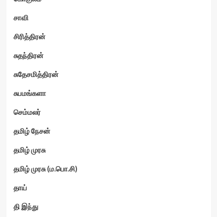
சாவி
சிரித்திரன்
சுதந்திரன்
சுதேசமித்திரன்
சுபமங்களா
செம்மலர்
தமிழ் நேசன்
தமிழ் முரசு
தமிழ் முரசு (ம.பொ.சி)
தாய்
தி இந்து