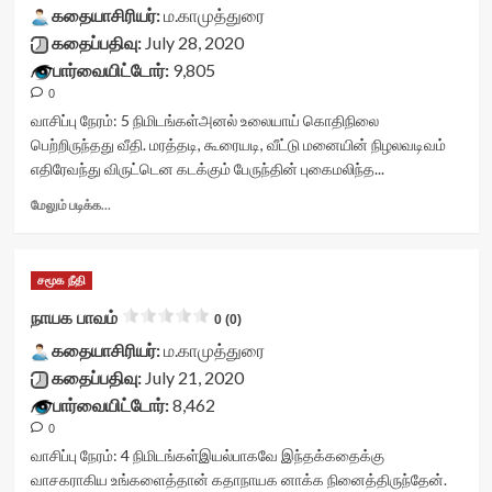
கதையாசிரியர்:
title-
ம.காமுத்துரை
container">
கதைப்பதிவு:
July 28, 2020
<div
பார்வையிட்டோர்:
9,805
class='yasr-
0
stars-
title
வாசிப்பு நேரம்:
5
நிமிடங்கள்
அனல் உலையாய் கொதிநிலை
yasr-
பெற்றிருந்தது வீதி. மரத்தடி, கூரையடி, வீட்டு மனையின் நிழலவடிவம்
rater-
எதிரேவந்து விருட்டென கடக்கும் பேருந்தின் புகைமலிந்த...
stars'
id='yasr-
Read
மேலும் படிக்க...
visitor-
more
votes-
about
readonly-
பார்த்திபன்சார்
சமூக நீதி
rater-
காத்திருக்கிறார்<div
8ea0ae67f1d40'
class="yasr-
நாயக பாவம்
0 (0)
data-
vv-
rating='0'
கதையாசிரியர்:
stars-
ம.காமுத்துரை
data-
title-
கதைப்பதிவு:
July 21, 2020
rater-
container">
பார்வையிட்டோர்:
8,462
starsize='16'
<div
0
data-
class='yasr-
rater-
stars-
வாசிப்பு நேரம்:
4
நிமிடங்கள்
இயல்பாகவே இந்தக்கதைக்கு
postid='33567'
title
வாசகராகிய உங்களைத்தான் கதாநாயக னாக்க நினைத்திருந்தேன்.