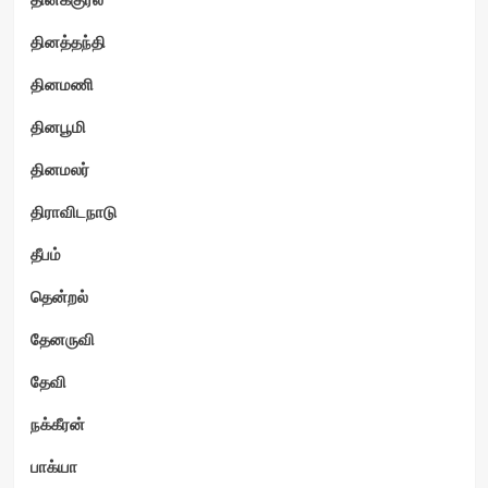
தினத்தந்தி
தினமணி
தினபூமி
தினமலர்
திராவிடநாடு
தீபம்
தென்றல்
தேனருவி
தேவி
நக்கீரன்
பாக்யா