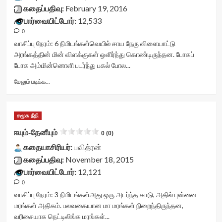
title-
கதைப்பதிவு:
February 19, 2016
container">
பார்வையிட்டோர்:
12,533
<div
0
class='yasr-
stars-
வாசிப்பு நேரம்:
6
நிமிடங்கள்
வெயில் சாய நேரு விளையாட்டு
title
அரங்கத்தின் மின் விளக்குகள் ஒளிர்ந்து கொண்டிருந்தன. போகப்
yasr-
போக அம்மின்னொளி படர்ந்து பகல் போல...
rater-
stars'
Read
மேலும் படிக்க...
id='yasr-
more
visitor-
about
votes-
வெற்றி
சமூக நீதி
readonly-
முன்னாடி..நடேசன்
rater-
பின்னாடி..
ஈயும்-தேனீயும்
0 (0)
ee1fd947666a2'
<div
data-
கதையாசிரியர்:
class="yasr-
பவித்ரன்
rating='0'
vv-
கதைப்பதிவு:
November 18, 2015
data-
stars-
பார்வையிட்டோர்:
12,121
rater-
title-
0
starsize='16'
container">
data-
<div
வாசிப்பு நேரம்:
3
நிமிடங்கள்
அது ஒரு அடர்ந்த காடு, அதில் புன்னை
rater-
class='yasr-
மரங்கள் அதிகம். பலவகையான மா மரங்கள் நிறைந்திருந்தன,
postid='25017'
stars-
வரிசையாக நெட்டிலிங்க மரங்கள்...
data-
title