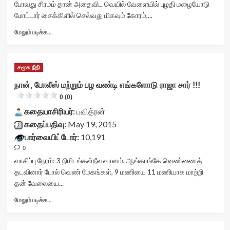
rater-
stars-
போவது சிரமம் தான் அதைவிட வெயில் வேளையில் புழதி மழையோடு
postid='23570'
title
மோட்டார் சைக்கிளில் செல்வது மிகவும் கோரம்,...
data-
yasr-
rater-
rater-
Read
மேலும் படிக்க...
readonly='true'
stars'
more
data-
id='yasr-
about
readonly-
visitor-
சரியான
சமூக நீதி
attribute='true'
votes-
இளிச்சவாயன்
>
readonly-
….
நான், போலீஸ் மற்றும் பழ வண்டி எங்களோடு ராஜா சார் !!!
</div>
rater-
<div
0 (0)
<span
ab6cede4672e1'
class="yasr-
class='yasr-
data-
vv-
கதையாசிரியர்:
பவித்ரன்
stars-
rating='0'
stars-
கதைப்பதிவு:
May 19, 2015
title-
data-
title-
பார்வையிட்டோர்:
10,191
average'>0
rater-
container">
(0)
starsize='16'
<div
0
</span>
data-
class='yasr-
வாசிப்பு நேரம்:
3
நிமிடங்கள்
நீல வானம், ஆங்காங்கே வெண்ணைத்
</div>
rater-
stars-
தடவினார் போல் வெண் மேகங்கள், 9 மணியை 11 மணியாக மாற்றி
postid='23419'
title
தன் வேலையை...
data-
yasr-
rater-
rater-
Read
மேலும் படிக்க...
readonly='true'
stars'
more
data-
id='yasr-
about
readonly-
visitor-
நான்,