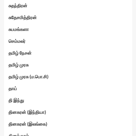
சுதந்திரன்
சுதேசமித்திரன்
சுபமங்களா
செம்மலர்
தமிழ் நேசன்
தமிழ் முரசு
தமிழ் முரசு (ம.பொ.சி)
தாய்
தி இந்து
தினகரன் (இந்தியா)
தினகரன் (இலங்கை)
தினக்குரல்