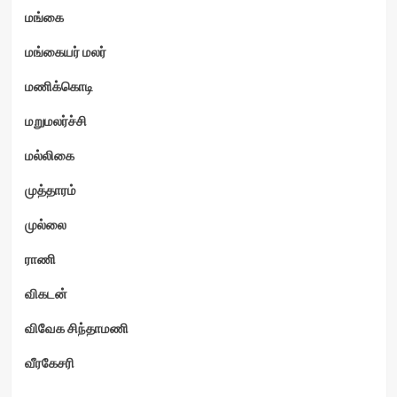
மங்கை
மங்கையர் மலர்
மணிக்கொடி
மறுமலர்ச்சி
மல்லிகை
முத்தாரம்
முல்லை
ராணி
விகடன்
விவேக சிந்தாமணி
வீரகேசரி