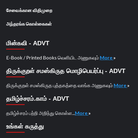
சேவைக்கான விதிமுறை
அந்தரங்க கொள்கைகள்
மின்கவி - ADVT
E-Book / Printed Books வெளியிட அணுகவும்
More
»
திருக்குறள் சமஸ்கிருத மொழிபெயர்ப்பு - ADVT
திருக்குறள் சமஸ்கிருத புத்தகத்தை வாங்க அணுகவும்
More
»
தமிழ்ச்சரம்.காம் - ADVT
தமிழ்ச்சரம் பற்றி அறிந்து கொள்ள...
More
»
உங்கள் கருத்து