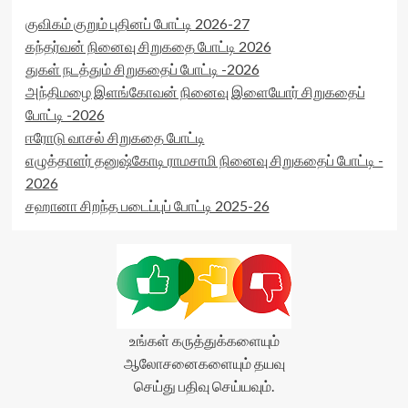
average'>0
rater-
(0)
starsize='16'
குவிகம் குறும் புதினப் போட்டி 2026-27
</span>
data-
கந்தர்வன் நினைவு சிறுகதை போட்டி 2026
</div>
rater-
துகள் நடத்தும் சிறுகதைப் போட்டி -2026
postid='21512'
அந்திமழை இளங்கோவன் நினைவு இளையோர் சிறுகதைப்
data-
rater-
போட்டி -2026
readonly='true'
ஈரோடு வாசல் சிறுகதை போட்டி
data-
எழுத்தாளர் தனுஷ்கோடி ராமசாமி நினைவு சிறுகதைப் போட்டி -
readonly-
attribute='true'
2026
>
சஹானா சிறந்த படைப்புப் போட்டி 2025-26
</div>
<span
class='yasr-
stars-
title-
average'>0
(0)
</span>
உங்கள் கருத்துக்களையும்
</div>
ஆலோசனைகளையும் தயவு
செய்து பதிவு செய்யவும்.