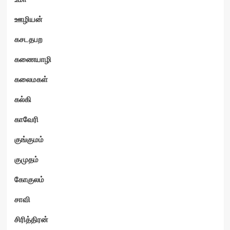
ஊழியன்
கசடதபற
கணையாழி
கலைமகள்
கல்கி
காவேரி
குங்குமம்
குமுதம்
கோகுலம்
சாவி
சிரித்திரன்