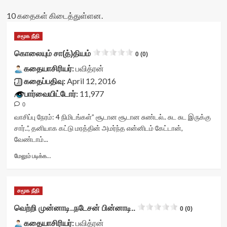
10 கதைகள் கிடைத்துள்ளன.
சமூக நீதி
கொலையும் சா(த்)தியம்
0 (0)
கதையாசிரியர்:
பவித்ரன்
கதைப்பதிவு:
April 12, 2016
பார்வையிட்டோர்:
11,977
0
வாசிப்பு நேரம்:
4
நிமிடங்கள்
” சூடான சூடான சுண்டல்.. சுட சுட இருக்கு
சார்..”, தனியாக கட்டு மரத்தின் அமர்ந்த என்னிடம் கேட்டான்,
வேண்டாம்...
Read
மேலும் படிக்க...
more
about
கொலையும்
சமூக நீதி
சா(த்)தியம்<div
class="yasr-
வெற்றி முன்னாடி..நடேசன் பின்னாடி..
0 (0)
vv-
கதையாசிரியர்:
stars-
பவித்ரன்