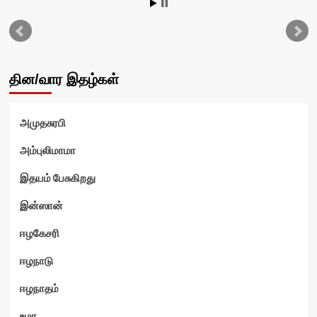
தின/வார இதழ்கள்
அமுதசுரபி
அம்புலிமாமா
இதயம் பேசுகிறது
இன்ஸான்
ஈழகேசரி
ஈழநாடு
ஈழநாதம்
உமா