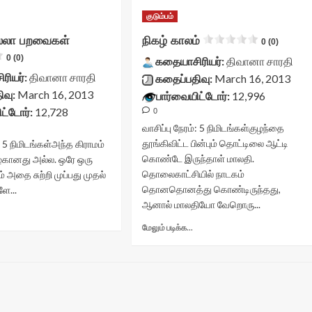
குடும்பம்
்லா பறவைகள்
நிகழ் காலம்
0 (0)
0 (0)
கதையாசிரியர்:
திவானா சாரதி
ரியர்:
திவானா சாரதி
கதைப்பதிவு:
March 16, 2013
ிவு:
March 16, 2013
பார்வையிட்டோர்:
12,996
ட்டோர்:
12,728
0
வாசிப்பு நேரம்:
5
நிமிடங்கள்
குழந்தை
தூங்கிவிட்ட பின்பும் தொட்டிலை ஆட்டி
:
5
நிமிடங்கள்
அந்த கிராமம்
கொண்டே இருந்தாள் மாலதி.
கானது அல்ல. ஒரே ஒரு
தொலைகாட்சியில் நாடகம்
 அதை சுற்றி முப்பது முதல்
தொனதொனத்து கொண்டிருந்தது,
ளே...
ஆனால் மாலதியோ வேறொரு...
Read
more
Read
மேலும் படிக்க...
about
more
ிளைகளில்லா
about
பறவைகள்<div
நிகழ்
lass="yasr-
காலம்<div
v-
class="yasr-
tars-
vv-