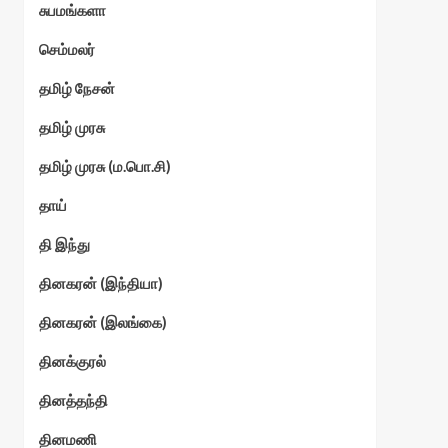
சுபமங்களா
செம்மலர்
தமிழ் நேசன்
தமிழ் முரசு
தமிழ் முரசு (ம.பொ.சி)
தாய்
தி இந்து
தினகரன் (இந்தியா)
தினகரன் (இலங்கை)
தினக்குரல்
தினத்தந்தி
தினமணி