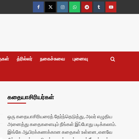
Facebook
Twitter
Instagram
Whatsapp
Telegram
Tumblr
YouTube
தைகள்
த்ரில்லர்
நகைச்சுவை
புனைவு
கதையாசிரியர்கள்
ஒரு கதையாசிரியரைத் தேர்ந்தெடுத்து, அவர் எழுதிய
அனைத்து கதைகளையும் நீங்கள் இப்போது படிக்கலாம்.
இங்கே ஆயிரக்கணக்கான கதைகள் உள்ளன, எனவே