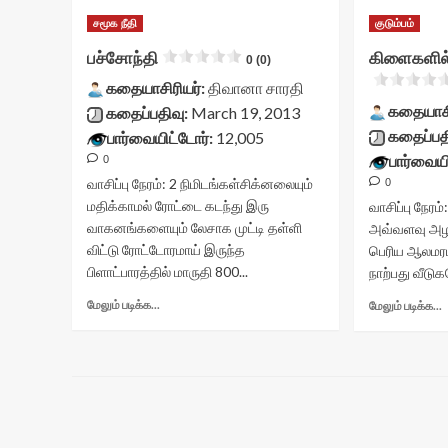
சமூக நீதி
குடும்பம்
பச்சோந்தி
கிளைகளில
0 (0)
கதையாசிரியர்:
திவானா சாரதி
கதையாசி
கதைப்பதிவு:
March 19, 2013
கதைப்பத
பார்வையிட்டோர்:
12,005
பார்வையி
0
வாசிப்பு நேரம்:
2
நிமிடங்கள்
சிக்னலையும்
0
மதிக்காமல் ரோட்டை கடந்து இரு
வாசிப்பு நேரம்
வாகனங்களையும் லேசாக முட்டி தள்ளி
அவ்வளவு அழ
விட்டு ரோட்டோரமாய் இருந்த
பெரிய ஆலமரம்
பிளாட்பாரத்தில் மாருதி 800...
நாற்பது வீடுக
Read
மேலும் படிக்க...
மேலும் படிக்க...
more
about
பச்சோந்தி<div
க
class="yasr-
vv-
c
stars-
v
title-
s