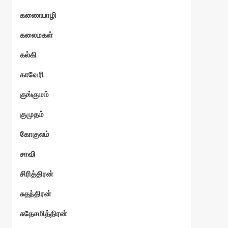
கணையாழி
ேகம்
கலைமகள்
கல்கி
காவேரி
குங்குமம்
குமுதம்
கோகுலம்
சாவி
சிரித்திரன்
சுதந்திரன்
சுதேசமித்திரன்