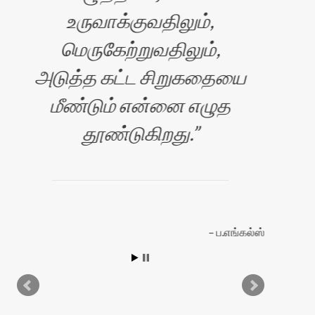
உருவாக்குவதிலும்,
ஆ
மெருகேற்றுவதிலும்,
அடுத்த கட்ட சிறுகதையை
மீண்டும் என்னை எழுத
தூண்டுகிறது.
ப.எங்கல்ஸ்