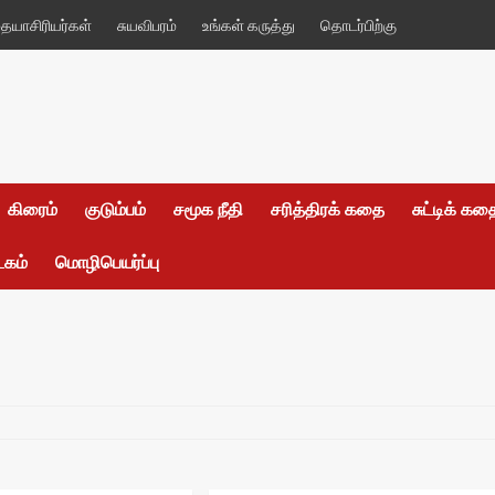
யாசிரியர்கள்
சுயவிபரம்
உங்கள் கருத்து
தொடர்பிற்கு
கிரைம்
குடும்பம்
சமூக நீதி
சரித்திரக் கதை
சுட்டிக் க
டகம்
மொழிபெயர்ப்பு