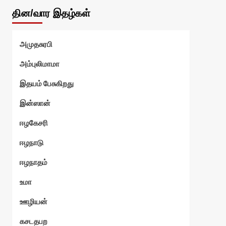
தின/வார இதழ்கள்
அமுதசுரபி
அம்புலிமாமா
இதயம் பேசுகிறது
இன்ஸான்
ஈழகேசரி
ஈழநாடு
ஈழநாதம்
உமா
ஊழியன்
கசடதபற