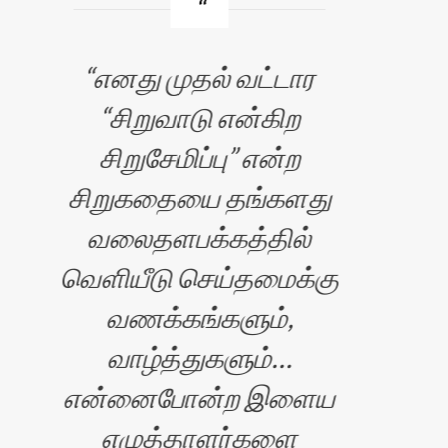
எனது முதல் வட்டார
உங
“சிறுவாடு என்கிற
மிக
சிறுசேமிப்பு” என்ற
சிறுகதையை தங்களது
உள
வலைதளபக்கத்தில்
த
வெளியீடு செய்தமைக்கு
நீ
வணக்கங்களும்,
எல
வாழ்த்துகளும்…
பிர
என்னைபோன்ற இளைய
படை
எழுத்தாளர்களை
வந்