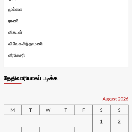
முல்லை
ராணி
விகடன்
விவேக சிந்தாமணி
வீரகேசரி
தேதிவாரியாகப் படிக்க
August 2026
M
T
W
T
F
S
S
1
2