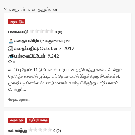
2 கதைகள் கிடைத்துள்ளன.
சமூக நீதி
பனங்காடு
0 (0)
கதையாசிரியர்:
கருணாகரன்
கதைப்பதிவு:
October 7, 2017
பார்வையிட்டோர்:
9,242
0
வாசிப்பு நேரம்:
11
நிமிடங்கள்
யாழ்ப்பாணத்திலிருந்து கண்டி செல்லும்
நெடுஞ்சாலையில் முப்பது கல் தொலைவில் இருக்கிறது இயக்கச்சி.
முறைப்படி சொல்ல வேண்டுமானால், கண்டியிலிருந்து யாழ்ப்பாணம்
செல்லும்...
Read
மேலும் படிக்க...
more
about
பனங்காடு<div
சமூக நீதி
சிறப்புக் கதை
class="yasr-
vv-
வடகாற்று
0 (0)
stars-