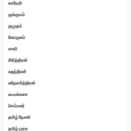
காவேரி
குங்குமம்
குமுதம்
கோகுலம்
சாவி
சிரித்திரன்
சுதந்திரன்
சுதேசமித்திரன்
சுபமங்களா
செம்மலர்
தமிழ் நேசன்
தமிழ் முரசு