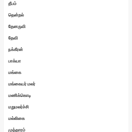
தீபம்
தென்றல்
தேனருவி
தேவி
நக்கீரன்
பாக்யா
மங்கை
மங்கையர் மலர்
மணிக்கொடி
மறுமலர்ச்சி
மல்லிகை
முத்தாரம்