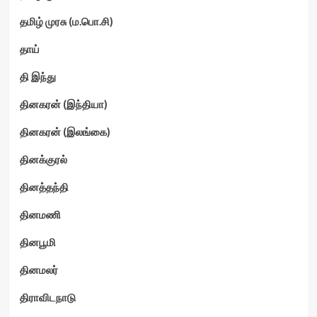
தமிழ் முரசு (ம.பொ.சி)
தாய்
தி இந்து
தினகரன் (இந்தியா)
தினகரன் (இலங்கை)
தினக்குரல்
தினத்தந்தி
தினமணி
தினபூமி
தினமலர்
திராவிடநாடு