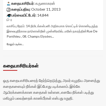
கதையாசிரியர்:
title-
கருணாகரன்
container">
கதைப்பதிவு:
October 11, 2013
<div
பார்வையிட்டோர்:
14,844
class='yasr-
0
stars-
title
வாசிப்பு நேரம்:
14
நிமிடங்கள்
பனி அதிகமாக கொட்டிக் கொண்டிருந்த
yasr-
இலையுதிர்கால நாளொன்றின் முன்னிரவில், பாரிஸ் நகரத்தின்Rue De
rater-
Ponthieu , 08. Champs Elysées...
stars'
id='yasr-
Read
மேலும் படிக்க...
visitor-
more
votes-
about
readonly-
வடகாற்று<div
rater-
class="yasr-
கதையாசிரியர்கள்
56a7cb3c99001'
vv-
data-
stars-
rating='0'
title-
data-
container">
ஒரு கதையாசிரியரைத் தேர்ந்தெடுத்து, அவர் எழுதிய அனைத்து
rater-
<div
கதைகளையும் நீங்கள் இப்போது படிக்கலாம். இங்கே
starsize='16'
class='yasr-
ஆயிரக்கணக்கான கதைகள் உள்ளன, எனவே நீங்கள் படித்து
data-
stars-
rater-
title
மகிழும் பலவற்றைக் காண்பீர்கள் என்பது உறுதி.
postid='27985'
yasr-