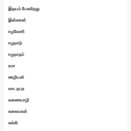
இதயம் பேசுகிறது
இன்ஸான்
ஈழகேசரி
ஈழநாடு
ஈழநாதம்
உமா
ஊழியன்
கசடதபற
கணையாழி
கலைமகள்
கல்கி