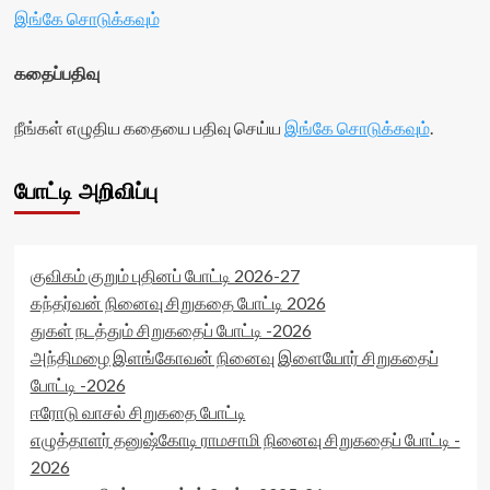
data-
rater-
இங்கே சொடுக்கவும்
rater-
stars'
readonly='true'
id='yasr-
data-
visitor-
கதைப்பதிவு
readonly-
votes-
attribute='true'
readonly-
நீங்கள் எழுதிய கதையை பதிவு செய்ய
>
இங்கே சொடுக்கவும்
.
rater-
</div>
6c3571906a973'
<span
data-
போட்டி அறிவிப்பு
class='yasr-
rating='0'
stars-
data-
title-
rater-
average'>0
starsize='16'
(0)
data-
குவிகம் குறும் புதினப் போட்டி 2026-27
</span>
rater-
கந்தர்வன் நினைவு சிறுகதை போட்டி 2026
</div>
postid='16562'
துகள் நடத்தும் சிறுகதைப் போட்டி -2026
data-
அந்திமழை இளங்கோவன் நினைவு இளையோர் சிறுகதைப்
rater-
readonly='true'
போட்டி -2026
data-
ஈரோடு வாசல் சிறுகதை போட்டி
readonly-
எழுத்தாளர் தனுஷ்கோடி ராமசாமி நினைவு சிறுகதைப் போட்டி -
attribute='true'
>
2026
</div>