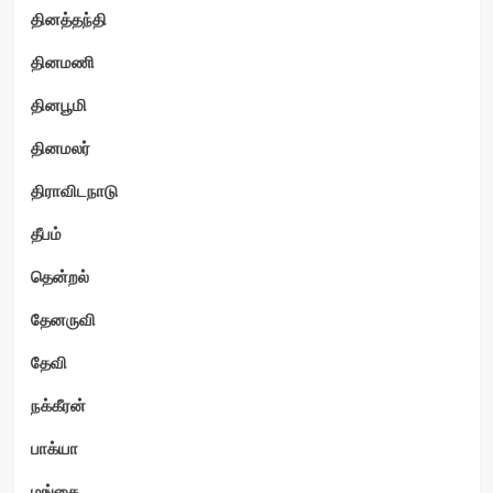
தினத்தந்தி
தினமணி
தினபூமி
தினமலர்
திராவிடநாடு
தீபம்
தென்றல்
தேனருவி
தேவி
நக்கீரன்
பாக்யா
மங்கை