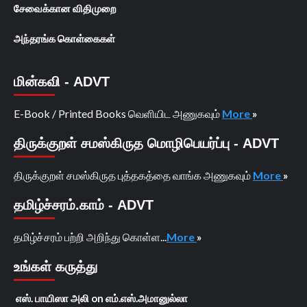
சேவைக்கான விதிமுறை
அந்தரங்க கொள்கைகள்
மின்கவி - ADVT
E-Book / Printed Books வெளியிட அணுகவும்
More
»
திருக்குறள் சமஸ்கிருத மொழிபெயர்ப்பு - ADVT
திருக்குறள் சமஸ்கிருத புத்தகத்தை வாங்க அணுகவும்
More
»
தமிழ்ச்சரம்.காம் - ADVT
தமிழ்ச்சரம் பற்றி அறிந்து கொள்ள...
More
»
உங்கள் கருத்து
எஸ். பாயிஸா அலி
on
எம்.எஸ்.அமானுல்லா