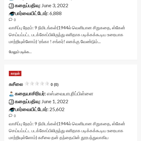
stars-
கதைப்பதிவு:
June 3, 2022
title-
பார்வையிட்டோர்:
6,888
container">
0
<div
class='yasr-
வாசிப்பு நேரம்:
9
நிமிடங்கள்
(1944ல் வெளியான சிறுகதை, ஸ்கேன்
stars-
செய்யப்பட்ட படக்கோப்பிலிருந்து எளிதாக படிக்கக்கூடிய உரையாக
title
மாற்றியுள்ளோம்) ‘ரங்கா ! சங்கர்! எனக்கு வேண்டும்...
yasr-
rater-
Read
மேலும் படிக்க...
stars'
more
id='yasr-
about
visitor-
மணிமுடி
காதல்
votes-
மாளிகை<div
readonly-
class="yasr-
சுசீலை
0 (0)
rater-
vv-
54a6d65677373'
கதையாசிரியர்:
stars-
எஸ்.வையாபுரிப்பிள்ளை
data-
title-
கதைப்பதிவு:
June 1, 2022
rating='0'
container">
பார்வையிட்டோர்:
25,602
data-
<div
0
rater-
class='yasr-
starsize='16'
stars-
வாசிப்பு நேரம்:
9
நிமிடங்கள்
(1944ல் வெளியான சிறுகதை, ஸ்கேன்
data-
title
செய்யப்பட்ட படக்கோப்பிலிருந்து எளிதாக படிக்கக்கூடிய உரையாக
rater-
yasr-
மாற்றியுள்ளோம்) சுசீலை தன் தந்தையின் தூரபந்துவாகிய
postid='36299'
rater-