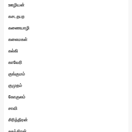
ஊழியன்
கசடதபற
கணையாழி
கலைமகள்
கல்கி
காவேரி
குங்குமம்
குமுதம்
கோகுலம்
சாவி
சிரித்திரன்
சுதந்திரன்