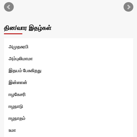
தின/வார இதழ்கள்
அமுதசுரபி
வி
அம்புலிமாமா
இதயம் பேசுகிறது
இன்ஸான்
ஈழகேசரி
ஈழநாடு
ஈழநாதம்
உமா