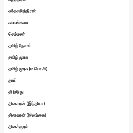
சுதேசமித்திரன்
சுபமங்களா
செம்மலர்
தமிழ் நேசன்
தமிழ் முரசு
தமிழ் முரசு (ம.பொ.சி)
தாய்
தி இந்து
தினகரன் (இந்தியா)
தினகரன் (இலங்கை)
தினக்குரல்