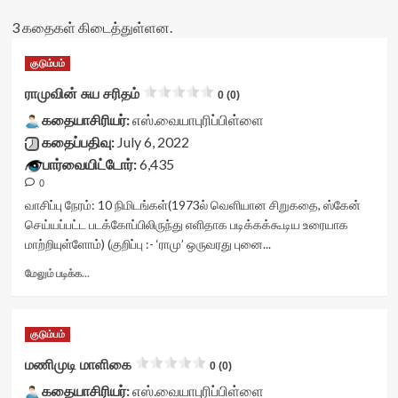
3 கதைகள் கிடைத்துள்ளன.
குடும்பம்
ராமுவின் சுய சரிதம்
0 (0)
கதையாசிரியர்:
எஸ்.வையாபுரிப்பிள்ளை
கதைப்பதிவு:
July 6, 2022
பார்வையிட்டோர்:
6,435
0
வாசிப்பு நேரம்:
10
நிமிடங்கள்
(1973ல் வெளியான சிறுகதை, ஸ்கேன்
செய்யப்பட்ட படக்கோப்பிலிருந்து எளிதாக படிக்கக்கூடிய உரையாக
மாற்றியுள்ளோம்) (குறிப்பு :- ‘ராமு’ ஒருவரது புனை...
Read
மேலும் படிக்க...
more
about
ராமுவின்
குடும்பம்
சுய
சரிதம்<div
மணிமுடி மாளிகை
0 (0)
class="yasr-
கதையாசிரியர்:
vv-
எஸ்.வையாபுரிப்பிள்ளை