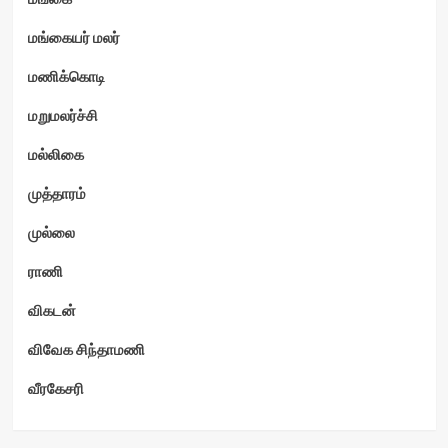
மங்கையர் மலர்
மணிக்கொடி
மறுமலர்ச்சி
மல்லிகை
முத்தாரம்
முல்லை
ராணி
விகடன்
விவேக சிந்தாமணி
வீரகேசரி