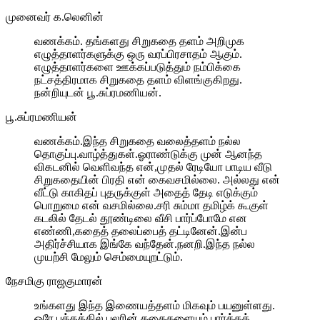
முனைவர் க.லெனின்
வணக்கம். தங்களது சிறுகதை தளம் அறிமுக
எழுத்தாளர்களுக்கு ஒரு வரப்பிரசாதம் ஆகும்.
எழுத்தாளர்களை ஊக்கப்படுத்தும் நம்பிக்கை
நட்சத்திரமாக சிறுகதை தளம் விளங்குகிறது.
நன்றியுடன் பூ.சுப்ரமணியன்.
பூ.சுப்ரமணியன்
வணக்கம்.இந்த சிறுகதை வலைத்தளம் நல்ல
தொகுப்பு.வாழ்த்துகள்.ஓராண்டுக்கு முன் ஆனந்த
விகடனில் வெளிவந்த என்,முதல் ரேடியோ பாடிய வீடு
சிறுகதையின் பிரதி என் கைவசமில்லை. அல்லது என்
வீட்டு காகிதப் புதருக்குள் அதைத் தேடி எடுக்கும்
பொறுமை என் வசமில்லை.சரி சும்மா தமிழ்க் கூகுள்
கடலில் தேடல் தூண்டிலை வீசி பார்ப்போமே என
எண்ணி,கதைத் தலைப்பைத் தட்டினேன்.இன்ப
அதிர்ச்சியாக இங்கே வந்தேன்.நனறி.இந்த நல்ல
முயற்சி மேலும் செம்மையுறட்டும்.
நேசமிகு ராஜகுமாரன்
உங்களது இந்த இணையத்தளம் மிகவும் பயனுள்ளது.
ஒரே பக்கத்தில் பலரின் கதைகளையும் பார்க்கக்