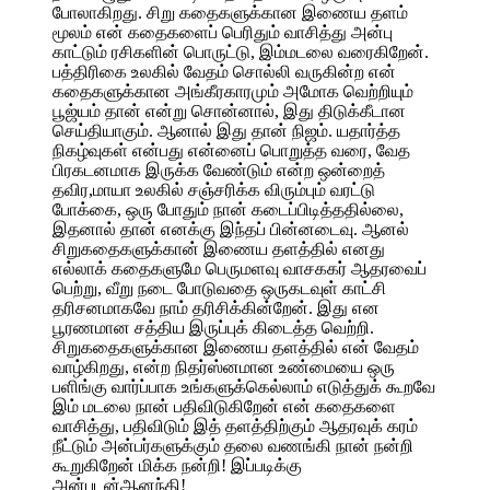
போலாகிறது. சிறு கதைகளுக்கான இணைய தளம்
மூலம் என் கதைகளைப் பெரிதும் வாசித்து அன்பு
காட்டும் ரசிகளின் பொருட்டு, இம்மடலை வரைகிறேன்.
பத்திரிகை உலகில் வேதம் சொல்லி வருகின்ற என்
கதைகளுக்கான அங்கீரகாரமும் அமோக வெற்றியும்
பூஜ்யம் தான் என்று சொன்னால், இது திடுக்கீடான
செய்தியாகும். ஆனால் இது தான் நிஜம். யதார்த்த
நிகழ்வுகள் என்பது என்னைப் பொறுத்த வரை, வேத
பிரகடனமாக இருக்க வேண்டும் என்ற ஒன்றைத்
தவிர,மாயா உலகில் சஞ்சரிக்க விரும்பும் வரட்டு
போக்கை, ஒரு போதும் நான் கடைப்பிடித்ததில்லை,
இதனால் தான் எனக்கு இந்தப் பின்னடைவு. ஆனல்
சிறுகதைகளுக்கான் இணைய தளத்தில் எனது
எல்லாக் கதைகளுமே பெருமளவு வாசககர் ஆதரவைப்
பெற்று, வீறு நடை போடுவதை ஒருகடவுள் காட்சி
தரிசனமாகவே நாம் தரிசிக்கின்றேன். இது என
பூரணமான சத்திய இருப்புக் கிடைத்த வெற்றி.
சிறுகதைகளுக்கான இணைய தளத்தில் என் வேதம்
வாழ்கிறது, என்ற நிதர்ஸ்னமான உண்மையை ஒரு
பளிங்கு வார்ப்பாக உங்களுக்கெல்லாம் எடுத்துக் கூறவே
இம் மடலை நான் பதிவிடுகிறேன் என் கதைகளை
வாசித்து, பதிவிடும் இத் தளத்திற்கும் ஆதரவுக் கரம்
நீட்டும் அன்பர்களுக்கும் தலை வணங்கி நான் நன்றி
கூறுகிறேன் மிக்க நன்றி! இப்படிக்கு
அன்புடன்ஆனந்தி!