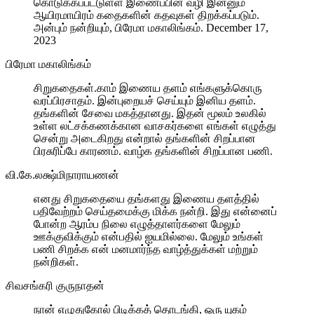
கொடுக்கப்பட்டுள்ள இணைப்பின் வழி இன்னும்
ஆயிரமாயிரம் கதைகளின் கதவுகள் திறக்கப்படும்.
அன்பும் நன்றியும், பிரேமா மகாலிங்கம். December 17,
2023
பிரேமா மகாலிங்கம்
சிறுகதைகள்.காம் இணைய தளம் எங்களுக்கொரு
வரப்பிரசாதம். இன்புறையச் செய்யும் இனிய தளம்.
தங்களின் சேவை மகத்தானது. இதன் மூலம் உலகில்
உள்ள லட்சக்கணக்கான வாசகர்களை எங்கள் எழுத்து
சென்று அடைகிறது என்றால் தங்களின் சிறப்பான
பிரசுரிப்பே காரணம். வாழ்க தங்களின் சிறப்பான பணி.
வி.கே.லக்ஷ்மிநாராயணன்
எனது சிறுகதையை தங்களது இணைய தளத்தில்
பதிவேற்றம் செய்தமைக்கு மிக்க நன்றி. இது என்னைப்
போன்ற ஆரம்ப நிலை எழுத்தாளர்களை மேலும்
ஊக்குவிக்கும் என்பதில் ஐயமில்லை. மேலும் உங்கள்
பணி சிறக்க என் மனமார்ந்த வாழ்த்துக்கள் மற்றும்
நன்றிகள்.
சிவசங்கரி குருநாதன்
நான் எழுதுகோல் பிடிக்கத் தொடங்கி, ஒரு யுகம்