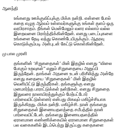
ஆனந்தி
உங்களது ஊக்குவிப்புக்கு மிக்க நன்றி. என்னை போல்
கதை எழுத ஆர்வம் உள்ளவர்களுக்கு உங்கள் தளம் ஒரு
வரபிரசாதம். நீங்கள் மென்மேலும் வளர எல்லாம் வல்ல
இறைவனை பிரார்த்திக்கின்றேன். எனது படைப்புகளை
உங்களை தேடி வந்து கொண்டேயிருக்கும். ஆதரவு
கொடுக்கும்படி அன்புடன் கேட்டு கொள்கின்றேன்.
மு.பால முரளி
தங்களின் ‘சிறுகதைகள்’ மின் இதழில் எனது “விலை
போகும் உறவுகள்” எனும் சிறுகதையை அனுப்பி
இருந்தேன். தாங்கள் அதனை உடன் பரிசீலித்து அன்றே
எனது கதையை ‘சிறுகதைகள்’ மின் இதழில்
வெளியிட்டு இருந்தீர்கள். தங்களுக்கு எனது
மனமார்ந்த பாராட்டுக்கள் நன்றிகள். எனது சிறுகதை
இதுவரை நாலாயிரத்துக்கும் மேற்பட்டோர்
பார்வையிட்டுள்ளனர் என்பது மிகவும் மகிழ்ச்சியாக
இருக்கிறது. மிக்க நன்றி. மகிழ்ச்சி. நான் தங்களது
சிறுகதைகள் இணையதளத்தை சமீபத்தில் தான்
பார்வையிட்டேன். தங்களது இணையதளத்தில்
ஏராளமான எண்ணிக்கையில் ஏராளமான சிறுகதைகள்
பல வகைகளில் இடம்பெற்று இருப்பது கதைகளை