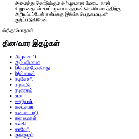
அமைத்து கொடுக்கும் அற்புதமான மேடை. நான்
சிறுகதைகள்.காம் மூலமாகத்தான் வெளியுலகத்திற்கு
அறியப்பட்டேன் என்பதை இங்கே பெருமையுடன்
குறிப்பிடுகிறேன்.
ஸ்ரீ.தாமோதரன்
தின/வார இதழ்கள்
அமுதசுரபி
அம்புலிமாமா
இதயம் பேசுகிறது
இன்ஸான்
ஈழகேசரி
ஈழநாடு
ஈழநாதம்
உமா
ஊழியன்
கசடதபற
கணையாழி
கலைமகள்
கல்கி
காவேரி
குங்குமம்