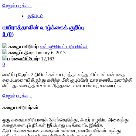
stars'
data-
Read
மேலும் படிக்க...
id='yasr-
readonly-
more
visitor-
குடும்பம்
attribute='true'
about
votes-
>
பொங்க
readonly-
</div>
வயிராத்தாவின் வாழ்க்கைக் குறிப்பு
சீர்<div
rater-
<span
class="yasr-
0 (0)
26611b214a779'
class='yasr-
vv-
data-
stars-
stars-
rating='0'
கதையாசிரியர்:
எஸ்.ஜூலியட் மரியலில்லி
title-
title-
data-
கதைப்பதிவு:
January 6, 2013
average'>0
container">
rater-
பார்வையிட்டோர்:
12,163
(0)
<div
starsize='16'
0
</span>
class='yasr-
data-
</div>
stars-
rater-
வாசிப்பு நேரம்:
2
நிமிடங்கள்
வயிராத்தா வந்து விட்டாள் என்பதை
title
postid='9825'
சமையலறையிலிருந்து கசிந்த மீன் குழம்பின் வாசனையே உணர்த்தி
yasr-
data-
விட்டது. உலகத்தில் உள்ள அத்தனை சமையல்காரர்களையும்...
rater-
rater-
stars'
readonly='true'
Read
மேலும் படிக்க...
id='yasr-
data-
more
visitor-
readonly-
about
கதையாசிரியர்கள்
votes-
attribute='true'
வயிராத்தாவின்
readonly-
>
வாழ்க்கைக்
ஒரு கதையாசிரியரைத் தேர்ந்தெடுத்து, அவர் எழுதிய அனைத்து
rater-
</div>
குறிப்பு<div
கதைகளையும் நீங்கள் இப்போது படிக்கலாம். இங்கே
4319237612a06'
<span
class="yasr-
ஆயிரக்கணக்கான கதைகள் உள்ளன, எனவே நீங்கள் படித்து
data-
class='yasr-
vv-