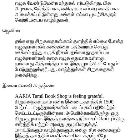
எழுத வேண்டுமென்ற உந்துதல் ஏற்படுகிறது. மிக
அழகாக, நேர்த்தியாக, எளிதாக வலம் வர வசதியாக
அமைக்கப்பட்டுள்ளது. உங்கள் எல்லா முயற்சிகளும்
வெற்றியடைய வாழ்த்துகள்.
ஜெஸிலா
தங்களது சிறுகதைகள்.காம் தளத்தில் எம்மை போன்ற
எழுத்தாளர்கள் கதைகளை பதிவேற்றம் செய்து
ஊக்கம் தந்து வருகிறீர்கள். தங்களது தளம் பல
எழுத்தாளர்கள் கதை எழுத ஏதுவாக உள்ளது.
தங்களது ஆத்மார்த்தமான இந்த முயற்சி எப்போதும்
போற்றுதலுக்குரியது. வாழ்த்துக்கள் சிறுகதைகள்
தளத்திற்கு.
இளையவேணி கிருஷ்ணா
AARIA Tamil Book Shop is feeling grateful.
சிறுகதைகள்.காம் என்ற இணையதளத்தில் 1500
மேற்பட்ட எழுத்தாளர்களின் படைப்புகள் பதிவேற்றம்
செய்யப்பட்டிருக்கின்றன. அமெரிக்காவிலிருந்து ஒரு
சிறு குழுவாக இந்தத் தளத்தை நிர்வாகம் செய்யும் திரு
கார்த்திக் மற்றும் அவரது குழுவினருக்குப்
பாராட்டுகளும் வாழ்த்துகளும். எனது சில கதைகளும்
இந்தத் தளத்தில் வாசிக்கக் கிடைக்கும், கீழே