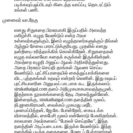
படிக்கவும்,ஒப்பிடவும் கிடைத்த வாய்ப்பு. தொடரட்டும்
உங்கள் பணி.
முனைவர் வா.நேரு
எனது சிறுகதை பிரசுரமாகி இருப்பதில் அளவற்ற
மகிழ்ச்சி. எழுத வேண்டும் என்ற அவா
உள்ளவர்களுக்கும், இளம் எழுத்தாளர்களுக்கும் நீங்கள்
ஆற்றும் சேவை பாராட்டுக்குரியது. முதலில் எனது
நன்றியை உரித்தாக்கிக் கொள்கிறேன். சிறுகதைகள்
எழுத எவ்வளவோ கதைக் கருக்கள் இருக்கின்றன்.
அவற்றை எழுதி அனுப்ப ஆவல் அதிகரித்துள்ளது.
அதை பிரசுரம் செய்தி தாங்கள் ஆவண செய்ய
வேண்டும். புரட்சிப்பாதையில் கைத்துப்பாக்கிகளை
விட, புத்தகங்கள் உதவும் என்றார் லெனின். இது ரஷயப்
புரட்சியாளரின அனுபவப் பாடமாக கூட இருக்கலாம்.
sirukathaigal.com தளம் அறிமுகமாகமாவதற்குமுன்,
இதற்காக நூலகங்களைத் தேடி அலைந்துள்ளேன்.
இன்றைக்கு, sirukathaigal.com தளத்தின் மூலம்,
தி.ஜானகிராமன், வைக்கம் முகமது பஷீர்,
புலமைப்பித்தன், ஜே.கே. போன்றோர், கையடக்க
விசாலத்தி்ல், கைபேசி மூலம் என்னோடு பேசுகிறார்கள்.
காலமான அவர்களைப் “போலச் செய்தலே”, இந்த
தளத்தின் அடிப்படையாக. இருக்க வேண்டும். இந்த
தளத்தில் படித்த கதைகளை, மேடைப் பேச்சாளர்கள்