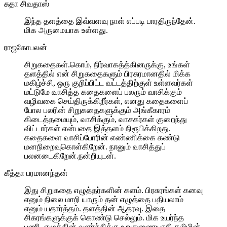
சுதா சிவதாஸ்
இந்த தளத்தை இவ்வளவு நாள் எப்படி பாரதிருந்தேன்.
மிக அருமையாக உள்ளது.
ராஜகோபலன்
சிறுகதைகள்.கொம், நிர்வாகத்த்கினருக்கு, உங்கள்
தளத்தில் என் சிறுகதைகளும் பிரசுரமானதில் மிக்க
மகிழ்ச்சி, ஒரு குறிப்பிட்ட வட்டத்திற்குள் உள்ளவர்கள்
மட்டுமே வாசித்த கதைகளைப் பலரும் வாசிக்கும்
வழிவகை செய்திருக்கிறீர்கள், எனது கதைகளைப்
போல பலரின் சிறுகதைகளுக்கும் அங்கீகாரம்
கிடைத்தமையும், வாசிக்கும், வாசகர்கள் குறைந்து
விட்டார்கள் என்பதை இத்தளம் நிரூபிக்கிறது.
கதைகளை வாசிப்போரின் எண்ணிக்கை கண்டு
மனநிறைவுகொள்கிறேன். நானும் வாசித்துப்
பலனடைகிறேன்.நன்றியுடன்.
கீத்தா பரமானந்தன்
இது சிறுகதை எழுத்தர்களின் களம். பிரசுரங்கள் கனவு
எனும் நிலை மாறி யாரும் தன் எழுத்தை பதியலாம்
எனும் யதார்த்தம். தளத்தின் ஆதரவு. இதை
சிகரங்களுக்குக் கொண்டு செல்லும். மிக உயர்ந்த
பணி. எழுத்தின் வளர்ச்சிக்கு உறுதுணையாகி தமிழின்