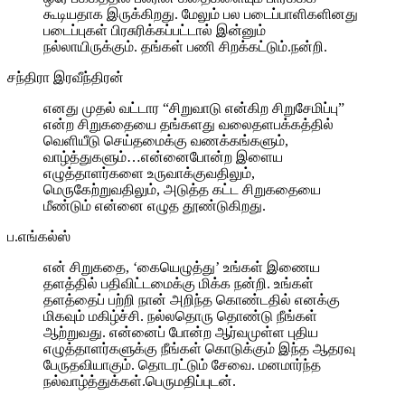
கூடியதாக இருக்கிறது. மேலும் பல படைப்பாளிகளினது
படைப்புகள் பிரசுரிக்கப்பட்டால் இன்னும்
நல்லாயிருக்கும். தங்கள் பணி சிறக்கட்டும்.நன்றி.
சந்திரா இரவீந்திரன்
எனது முதல் வட்டார “சிறுவாடு என்கிற சிறுசேமிப்பு”
என்ற சிறுகதையை தங்களது வலைதளபக்கத்தில்
வெளியீடு செய்தமைக்கு வணக்கங்களும்,
வாழ்த்துகளும்…என்னைபோன்ற இளைய
எழுத்தாளர்களை உருவாக்குவதிலும்,
மெருகேற்றுவதிலும், அடுத்த கட்ட சிறுகதையை
மீண்டும் என்னை எழுத தூண்டுகிறது.
ப.எங்கல்ஸ்
என் சிறுகதை, ‘கையெழுத்து’ உங்கள் இணைய
தளத்தில் பதிவிட்டமைக்கு மிக்க நன்றி. உங்கள்
தளத்தைப் பற்றி நான் அறிந்த கொண்டதில் எனக்கு
மிகவும் மகிழ்ச்சி. நல்லதொரு தொண்டு நீங்கள்
ஆற்றுவது. என்னைப் போன்ற ஆர்வமுள்ள புதிய
எழுத்தாளர்களுக்கு நீங்கள் கொடுக்கும் இந்த ஆதரவு
பேருதவியாகும். தொடரட்டும் சேவை. மனமார்ந்த
நல்வாழ்த்துக்கள்.பெருமதிப்புடன்.