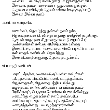
வெளியிட்டமைக்கு மிக்க நன்றி. சிறுகதைகள்.காம்
இணைய தளம் , கதைகள் எழுதுபவர்களுக்கும்,
அதனை வாசிக்கும் ஆர்வம் உள்ளவர்களுக்கும் ஈடு
இணை இல்லா தளம்.
மணிராம் கார்த்திக்
வணக்கம், தொடர்ந்து தங்கள் தளம் நல்ல
சிறுகதைகளை பிரசுரித்து வருவது மகிழ்ச்சி தருகிறது.
ஆனால் சாதாரண சிறுகதைகளை நிறையப் பேர்
படிக்கிறார்கள் என்பது ஆச்சர்யமாக உள்ளது.
இலக்கியத்தரமான கதைகளை சிலரே படிக்கிறார்கள்
என்பதைக் கண்டேன். தொடர்ந்து
இலக்கியவாதிகளுக்கு ஆதரவு தாருங்கள்.
சுப்ரபாரதிமணியன்
பாராட்டத்தக்க, உலகமெங்கும் உள்ள தமிழர்கள்
மகிழத்தக்க மிகப்பெரிய பணி. வாழ்த்துக்கள்.
சிறுகதைகள், சிறுகதை பற்றிய பல்வேறு
எழுத்தாளர்களின் பதிவுகள் என உங்கள் தளம்
பிரமிக்கவும், பெருமை கொள்ளவும் வைக்கின்றது.
தொடர்ந்து எழுத உங்கள் தளம் மிகப்பெரிய
வாய்ப்பையும் , உற்சாகத்தையும், உத்வேகத்தையும்
கொடுத்துள்ளது. பல எழுத்தாளர்களின்
படைப்புக்களை சில மணி நேரங்களில்