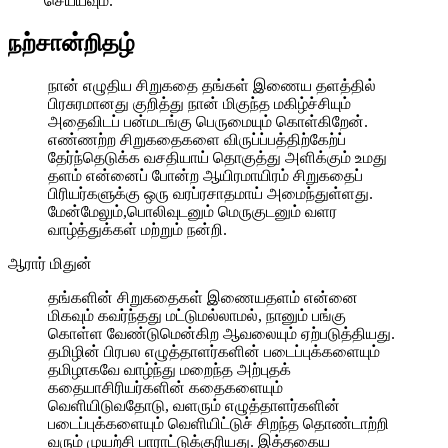
செய்யவும்.
rater-
readonly='true'
நற்சான்றிதழ்
data-
readonly-
attribute='true'
நான் எழுதிய சிறுகதை தங்கள் இணைய தளத்தில்
>
பிரசுரமானது குறித்து நான் மிகுந்த மகிழ்ச்சியும்
</div>
அதைவிடப் பன்மடங்கு பெருமையும் கொள்கிறேன்.
<span
எண்ணற்ற சிறுகதைகளை விருப்ப்பத்திற்கேற்ப்
class='yasr-
தேர்ந்தெடுக்க வசதியாய் தொகுத்து அளிக்கும் உமது
stars-
தளம் என்னைப் போன்ற ஆயிரமாயிரம் சிறுகதைப்
title-
பிரியர்களுக்கு ஒரு வரப்ரசாதமாய் அமைந்துள்ளது.
average'>0
மேன்மேலும்,பொலிவுடனும் மெருகுடனும் வளர
(0)
வாழ்த்துக்கள் மற்றும் நன்றி.
</span>
ஆரார் மிதுன்
</div>
தங்களின் சிறுகதைகள் இணையதளம் என்னை
மிகவும் கவர்ந்தது மட்டுமல்லாமல், நானும் பங்கு
கொள்ள வேண்டுமென்கிற ஆவலையும் ஏற்படுத்தியது.
தமிழின் பிரபல எழுத்தாளர்களின் படைப்புக்களையும்
தமிழாகவே வாழ்ந்து மறைந்த அற்புதக்
கதையாசிரியர்களின் கதைகளையும்
வெளியிடுவதோடு, வளரும் எழுத்தாளர்களின்
படைப்புக்களையும் வெளியிட்டுச் சிறந்த தொண்டாற்றி
வரும் முயற்சி பாராட்டுக்குரியது. இத்தகைய