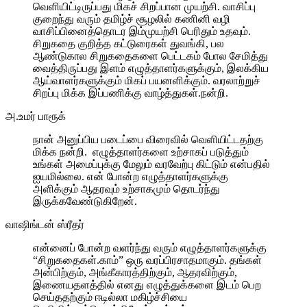
வெளியிட்டிருப்பது மிகச் சிறப்பான முயற்சி. வாசிப்பு
குறைந்து வரும் தமிழ்ச் சூழலில் கணினி வழி
வாசிப்பினைத்தொடர இம்முயற்சி பெரிதும் உதவும்.
சிறுகதை குறித்த கட்டுரைகள் துவங்கி, பல
ஆண்டுகால சிறுகதைகளை பெட்டகம் போல சேமித்து
வைத்திருப்பது இளம் எழுத்தாளர்களுக்கும், இலக்கிய
ஆய்வாளர்களுக்கும் மிகப் பயனளிக்கும். வரலாற்றுச்
சிறப்பு மிக்க இப்பணிக்கு வாழ்த்துகள்.நன்றி.
அ.உமர் பாரூக்
நான் அனுப்பிய படைப்பை விரைவில் வெளியிட்டதற்கு
மிக்க நன்றி. எழுத்தாளர்களை உற்சாகப் படுத்தும்
உங்கள் அமைப்புக்கு மேலும் வரவேற்பு கிட்டும் என்பதில்
ஐயமில்லை. என் போன்ற எழுத்தாளர்களுக்கு
அளிக்கும் ஆதரவும் உற்சாகமும் தொடர்ந்து
இருக்கவேண்டுகிறேன்.
வாஷிங்டன் ஸ்ரீதர்
என்னைப் போன்ற வளர்ந்து வரும் எழுத்தாளர்களுக்கு
“சிறுகதைகள்.காம்” ஒரு வரப்பிரசாதமாகும். தங்கள்
அன்பிற்கும், அங்கீகாரத்திற்கும், ஆதரவிற்கும்,
இணையதளத்தில் எனது எழுத்துக்களை இடம் பெற
செய்ததற்கும் ஈடில்லா மகிழ்ச்சியை