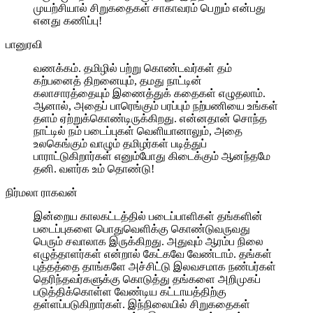
முயற்சியால் சிறுகதைகள் சாகாவரம் பெறும் என்பது
எனது கணிப்பு!
பானுரவி
வணக்கம். தமிழில் பற்று கொண்டவர்கள் தம்
கற்பனைத் திறனையும், தமது நாட்டின்
கலாசாரத்தையும் இணைத்துக் கதைகள் எழுதலாம்.
ஆனால், அதைப் பாரெங்கும் பரப்பும் நற்பணியை உங்கள்
தளம் ஏற்றுக்கொண்டிருக்கிறது. என்னதான் சொந்த
நாட்டில் நம் படைப்புகள் வெளியானாலும், அதை
உலகெங்கும் வாழும் தமிழர்கள் படித்துப்
பாராட்டுகிறார்கள் எனும்போது கிடைக்கும் ஆனந்தமே
தனி. வளர்க உம் தொண்டு!
நிர்மலா ராகவன்
இன்றைய காலகட்டத்தில் படைப்பாளிகள் தங்களின்
படைப்புகளை பொதுவெளிக்கு கொண்டுவருவது
பெரும் சவாலாக இருக்கிறது. அதுவும் ஆரம்ப நிலை
எழுத்தாளர்கள் என்றால் கேட்கவே வேண்டாம். தங்கள்
புத்தத்தை தாங்களே அச்சிட்டு இலவசமாக நண்பர்கள்
தெரிந்தவர்களுக்கு கொடுத்து தங்களை அறிமுகப்
படுத்திக்கொள்ள வேண்டிய கட்டாயத்திற்கு
தள்ளப்படுகிறார்கள். இந்நிலையில் சிறுகதைகள்