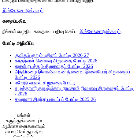
மகிழும் பலவற்றைக் காண்பீர்கள் என்பது உறுதி.
rating='0'
stars-
stars-
data-
title-
title-
இங்கே சொடுக்கவும்
rater-
average'>0
container">
starsize='16'
(0)
<div
கதைப்பதிவு
data-
</span>
class='yasr-
rater-
</div>
stars-
நீங்கள் எழுதிய கதையை பதிவு செய்ய
இங்கே சொடுக்கவும்
.
postid='9819'
title
data-
yasr-
போட்டி அறிவிப்பு
rater-
rater-
readonly='true'
stars'
குவிகம் குறும் புதினப் போட்டி 2026-27
data-
id='yasr-
கந்தர்வன் நினைவு சிறுகதை போட்டி 2026
readonly-
visitor-
துகள் நடத்தும் சிறுகதைப் போட்டி -2026
attribute='true'
votes-
அந்திமழை இளங்கோவன் நினைவு இளையோர் சிறுகதைப்
>
readonly-
போட்டி -2026
</div>
rater-
ஈரோடு வாசல் சிறுகதை போட்டி
<span
996225e11167a'
எழுத்தாளர் தனுஷ்கோடி ராமசாமி நினைவு சிறுகதைப் போட்டி
class='yasr-
data-
- 2026
stars-
rating='0'
சஹானா சிறந்த படைப்புப் போட்டி 2025-26
title-
data-
average'>0
rater-
(0)
starsize='16'
உங்கள்
</span>
data-
கருத்துக்களையும்
</div>
rater-
ஆலோசனைகளையும்
postid='9817'
தயவு செய்து பதிவு
data-