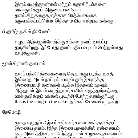
இளம் எழுத்தாளர்கள் மற்றும் கதாசிரியர்களை
ஊக்குவிக்கும் அருமையானதோர்
தளம்.சிறுகதைகளுக்காக பிரத்யோகமாக
உருவாக்கப்பட்டுள்ள இத்தளம் மிக நன்றாக உள்ளது.
பி.தமிழ் முகில் நீலமேகம்
எழுத ஆர்வமுள்ளோர்க்கு உங்கள் தளம் வாய்ப்பு
தருகின்றது. இப்போது தளம் புதிய வடிவம் பெற்றுள்ளது
வாழ்த்துகள்.
ஜான்சிராணி தனபால்
வாரப் பத்திரிக்கைகளைத் தொடர்ந்து படிக்க வசதி
இல்லாத அயல் நாட்டில் வாழும் தமிழர்களுக்கு
இணையவழி கதைகள் படிக்க இத்தளம் உதவும்.
அத்துடன் இளம் எழுத்தாளர்களின் எழுத்தார்வத்தை
ஊக்குவிக்கும் உங்கள் முயற்சி போற்றுதலுக்குரியது,
this is the icing on the cake. தங்கள் சேவைக்கு நன்றி.
தேமொழி
கதை எழுதும் ஆர்வம் உள்ளவர்களை ஊக்குவிக்கும்
இணைய தளம். இந்த இணையதளத்தில் என்னையும்
ஒரு அங்கத்தினராக சேர்த்து , என் சிறுகதைகளையும்