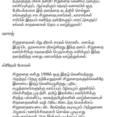
தருவதற்கு மிக்க நன்றி! சிறுகதை வெளியீட்டுக்கும்,
வாசிப்புக்கும், ஆய்வுக்கும் உதவும் வகையில் ஒரு
பேரியக்கமாக இத் தளத்தை நடத்திச் செல்லும்
உங்களுக்கு சக சிறுகதையாளர்கள், வாசகர்கள்
சார்பில் இதயம் கனிந்த நன்றிகளும் பாராட்டுகளும்!
உங்கள் சாதனைகள் தொடர வாழ்த்துகள்!
ஷாராஜ்
சிறுகதைகள் மீது தீராக் காதல் கொண்ட எனக்கு
இருப்பிட நூலகமாக திகழ்கிறது இந்த தளம். சிறுகதை
வளர்ச்சிக்கு உதவுவதில் பெரும்பங்கு வகிக்கும் இந்த
தளத்திற்கு எனது மனமார்ந்த வாழ்த்துக்கள்.
ஸ்ரீதேவி மோகன்
சிறுகதை என்று 1998ல் ஒரு இதழ் வெளிவந்தது.
அதற்குப் பிறகு தற்போதுதான் சிறுகதைகளுக்கென்றே
இணைய இதழ் வெளிவருகிறது. புதிய
எழுத்தாளர்களுக்கு வாய்ப்பும் ஆர்வமும் தூண்டும்
மிகச்சிறந்த முயற்சி. தமிழ் இலக்கிய வளர்ச்சிக்கு
சிறந்த பங்களிப்பு. உலகத்தமிழர்களின் வாழ்க்கையைச்
சிறகதைகளின் வழி அரிய கிடைத்த பொக்கிசம்.
சிறுகதையையை விட வேறெந்த வடிவமும் அத்துணை
அழகாய் உணர்ச்சிகளைச் சொல்ல முடியாது
என்பதால்தான் அது இன்றும் படிக்கப்பட்டும்