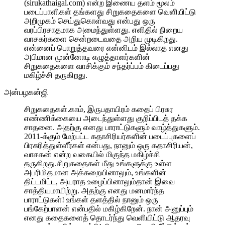
(sirukathaigal.com) என்ற இணைய தளம் மூலம்
படைப்பாளிகள் தங்களது சிறுகதைகளை வெளியிட்டு
அறிமுகம் செய்துகொள்வது என்பது ஒரு
வரப்பிரசாதமாக அமைந்துள்ளது. எளிதில் நிறைய
வாசகர்களை சென்றடைவதை அறிய முடிகிறது.
என்னைப் பொறுத்தவரை என்னிடம் இல்லாத எனது
அபிமான முன்னோடி எழுத்தாளர்களின்
சிறுகதைகளை வாசிக்கும் சந்தர்ப்பம் கிடைப்பது
மகிழ்ச்சி தருகிறது.
அன்பழகன்ஜி
சிறுகதைகள்.காம், இருபதாயிரம் கதைப் பிரசுர
எண்ணிக்கையை அடைந்துள்ளது குறிப்பிடத் தக்க
சாதனை. அதற்கு எனது பாராட்டுகளும் வாழ்த்துகளும்.
2011-க்கும் மேற்பட்ட கதாசிரியர்களின் படைப்புகளைப்
பிரசுரித்துள்ளீர்கள் என்பது, நானும் ஒரு கதாசிரியன்,
வாசகன் என்ற வகையில் மிகுந்த மகிழ்ச்சி
தருகிறது.சிறுகதைகள் மீது உங்களுக்கு உள்ள
அபரிமிதமான அக்கறையினாலும், உங்களின்
திட்டமிட்ட, அயராத உழைப்பினாலும்தான் இவை
சாத்தியமாயிற்று. அதற்கு எனது மனமார்ந்த
பாராட்டுகள்! உங்கள் தளத்தில் நானும் ஒரு
பங்கேற்பாளன் என்பதில் மகிழ்கிறேன். நான் அனுப்பும்
எனது கதைகளைத் தொடர்ந்து வெளியிட்டு ஆதரவு