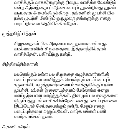
வாசிக்கும் வாசகர்களுக்கு நிறைய வாசிக்க வேண்டும்
என்ற ஆர்வத்தையும் ஆசையையும் தூண்டுவது தூண்ட
கடியதாக அமைந்திருக்கிறது. தங்களின் முயற்சி மிக
நல்ல முயற்சி மீண்டும் ஒருமுறை தங்களுக்கு எனது
பாராட்டுகளை தெரிவிக்கின்றேன்.
முத்தமிழ்ப்பித்தன்
சிறுகதைகள் மிக அருமையான தளமாக உள்ளது.
கமல்ஹாசனின் சிறுகதையை இத்தளத்தில்தான்
வாசித்தேன். பகிர்விற்கு நன்றி.
சித்திரவீதிக்காரன்
உலகெங்கும் உள்ள பல சிறுகதை எழுத்தாளர்களின்
படைப்புக்களை வாசித்துக் கொள்ளும் வாய்ப்பையும்
உருவாக்கி, எழுத்தாளர்களையும் ஊக்குவிக்கும் நல்ல
முயற்சி. உங்கள் இணையத்தளம் மேலோங்க எனது
மனப்பூர்வமான வாழ்த்துக்கள். தினமும் பல கதைகளை
விரும்பத்துடன் வாசிக்கின்றேன். எனது படைப்புக்களை
இடம்பெறச் செய்தமைக்கும் நன்றி. மேலும் எனது
படைப்புக்களை அனுப்புவேன். வாழ்க உங்கள் பணி.
வளர்க உங்கள் தளம்.
அகணி சுரேஸ்