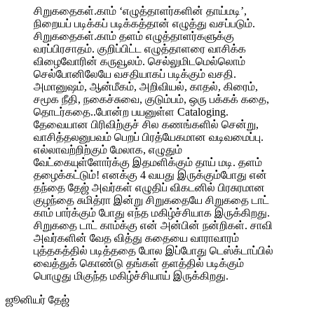
சிறுகதைகள்.காம் ‘எழுத்தாளர்களின் தாய்மடி’,
நிறையப் படிக்கப் படிக்கத்தான் எழுத்து வசப்படும்.
சிறுகதைகள்.காம் தளம் எழுத்தாளர்களுக்கு
வரப்பிரசாதம். குறிப்பிட்ட எழுத்தாளரை வாசிக்க
விழைவோரின் கருவூலம். செல்லுமிடமெல்லொம்
செல்போனிலேயே வசதியாகப் படிக்கும் வசதி.
அமானுஷம், ஆன்மீகம், அறிவியல், காதல், கிரைம்,
சமூக நீதி, நகைச்சுவை, குடும்பம், ஒரு பக்கக் கதை,
தொடர்கதை..போன்ற பயனுள்ள Cataloging.
தேவையான பிரிவிற்குச் சில கணங்களில் சென்று,
வாசித்தலனுபவம் பெறப் பிரத்யேகமான வடிவமைப்பு.
எல்லாவற்றிற்கும் மேலாக, எழுதும்
வேட்கையுள்ளோர்க்கு இதமளிக்கும் தாய் மடி. தளம்
தழைக்கட்டும்! எனக்கு 4 வயது இருக்கும்போது என்
தந்தை தேஜ் அவர்கள் எழுதிப் விகடனில் பிரசுரமான
குழந்தை சுமித்ரா இன்று சிறுகதையே சிறுகதை டாட்
காம் பார்க்கும் போது எந்த மகிழ்ச்சியாக இருக்கிறது.
சிறுகதை டாட் காம்க்கு என் அன்பின் நன்றிகள். சாவி
அவர்களின் வேத வித்து கதையை வாராவாரம்
புத்தகத்தில் படித்ததை போல இப்போது டெஸ்க்டாப்பில்
வைத்துக் கொண்டு தங்கள் தளத்தில் படிக்கும்
பொழுது மிகுந்த மகிழ்ச்சியாய் இருக்கிறது.
ஜூனியர் தேஜ்