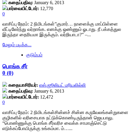
rating='0'
கதைப்பதிவு:
January 6, 2013
container">
data-
பார்வையிட்டோர்:
12,770
<div
rater-
0
class='yasr-
starsize='16'
stars-
data-
வாசிப்பு நேரம்:
2
நிமிடங்கள்
”குமார்… நாளைக்கு மாப்பிள்ளை
title
rater-
வீட்டிலேர்ந்து வர்றாங்க. எனக்கு ஒண்ணும் ஓடாது. நீ பக்கத்துல
yasr-
postid='39900'
இருந்தா தைரியமா இருக்கும். வர்றியாடா?” –...
rater-
data-
stars'
rater-
Read
மேலும் படிக்க...
id='yasr-
readonly='true'
more
visitor-
குடும்பம்
data-
about
votes-
readonly-
மித்ர
readonly-
attribute='true'
பொங்க சீர்
தோஷம்!
rater-
>
<div
0 (0)
61f32867aeb21'
</div>
class="yasr-
data-
<span
vv-
rating='0'
கதையாசிரியர்:
எஸ்.ஜூலியட் மரியலில்லி
class='yasr-
stars-
data-
கதைப்பதிவு:
January 6, 2013
stars-
title-
rater-
பார்வையிட்டோர்:
12,472
title-
container">
starsize='16'
0
average'>0
<div
data-
(0)
class='yasr-
rater-
வாசிப்பு நேரம்:
2
நிமிடங்கள்
சின்னச் சின்ன கருவேலங்கன்றுகளை
</span>
stars-
postid='9843'
குழிகளில் வரிசையாக நட்டுக்கொண்டிருந்தான் ஜெயபாலு.
</div>
title
data-
“பொண்ணுக்கு பொங்க சீர்வரிச வைக்க சாமாஞ்செட்டு
yasr-
rater-
எடுக்கப்போயிருக்கு உங்கம்மா. ம்…...
rater-
readonly='true'