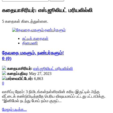
for:
கதையாசிரியர்: எஸ்.ஜூலியட் மரியலில்லி
5 கதைகள் கிடைத்துள்ளன.
சுட்டிக் கதைகள்
தினமணி
தேவதை மகளும், நண்பர்களும்!
0 (0)
கதையாசிரியர்:
எஸ்.ஜூலியட் மரியலில்லி
கதைப்பதிவு:
May 27, 2023
பார்வையிட்டோர்:
6,863
0
வாசிப்பு நேரம்:
3
நிமிடங்கள்
நள்ளிரவின் கரிய இருட்டில் அந்த
வீட்டைக் கண்டுபிடித்ததே பெரிய விஷயமாய்ப் பட்டது பட்டாபிக்கு.
“இனிமேல் நடந்து போய் நம்ம குரூப்...
Read
மேலும் படிக்க...