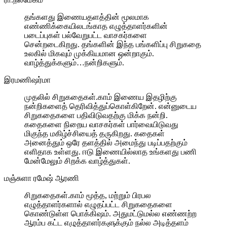
தங்களது இணையதளத்தின் மூலமாக
எண்ணிக்கையிலடங்காத எழுத்தாளர்களின்
படைப்புகள் பல்வேறுபட்ட வாசகர்களை
சென்றடைகிறது. தங்களின் இந்த பங்களிப்பு சிறுகதை
உலகில் மிகவும் முக்கியமான ஒன்றாகும்.
வாழ்த்துக்களும்…நன்றிகளும்.
இரமணிஷர்மா
முதலில் சிறுகதைகள்.காம் இணைய இதழிற்கு
நன்றிகளைத் தெரிவித்துப்கொள்கிறேன். என்னுடைய
சிறுகதைகளை பதிவிடுவதற்கு மிக்க நன்றி.
கதைகளை நிறைய வாசகர்கள் பார்வையிடுவது
மிகுந்த மகிழ்ச்சியைத் தருகிறது. கதைகள்
அனைத்தும் ஒரே தளத்தில் அமைந்து படிப்பதற்கும்
எளிதாக உள்ளது. ஈடு இணையில்லாத உங்களது பணி
மேன்மேலும் சிறக்க வாழ்த்துகள்.
மஞ்சுளா ரமேஷ் ஆரணி
சிறுகதைகள்.காம் மூத்த, மற்றும் பிரபல
எழுத்தாளர்களால் எழுதப்பட்ட சிறுகதைகளை
கொண்டுள்ள பொக்கிஷம். அதுமட்டுமல்ல எண்ணற்ற
ஆரம்ப கட்ட எழுத்தாளர்களுக்கும் நல்ல அடித்தளம்