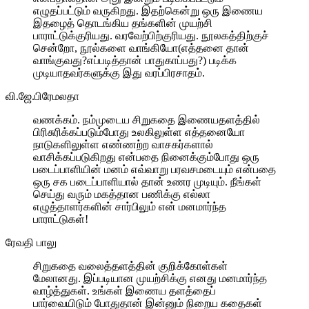
எழுதப்பட்டும் வருகிறது. இதற்கென்று ஒரு இணைய
இதழைத் தொடங்கிய தங்களின் முயற்சி
பாராட்டுக்குரியது. வரவேற்பிற்குரியது. நூலகத்திற்குச்
சென்றோ, நூல்களை வாங்கியோ(எத்தனை தான்
வாங்குவது?எப்படித்தான் பாதுகாப்பது?) படிக்க
முடியாதவர்களுக்கு இது வரப்பிரசாதம்.
வி.ஜே.பிரேமலதா
வணக்கம். நம்முடைய சிறுகதை இணையதளத்தில்
பிரிசுரிக்கப்படும்போது உலகிலுள்ள எத்தனையோ
நாடுகளிலுள்ள எண்ணற்ற வாசகர்களால்
வாசிக்கப்படுகிறது என்பதை நினைக்கும்போது ஒரு
படைப்பாளியின் மனம் எவ்வாறு பரவசமடையும் என்பதை
ஒரு சக படைப்பாளியால் தான் உணர முடியும். நீங்கள்
செய்து வரும் மகத்தான பணிக்கு எல்லா
எழுத்தாளர்களின் சார்பிலும் என் மனமார்ந்த
பாராட்டுகள்!
ரேவதி பாலு
சிறுகதை வலைத்தளத்தின் குறிக்கோள்கள்
மேலானது. இப்படியான முயற்சிக்கு எனது மனமார்ந்த
வாழ்த்துகள். உங்கள் இணைய தளத்தைப்
பார்வையிடும் போதுதான் இன்னும் நிறைய கதைகள்