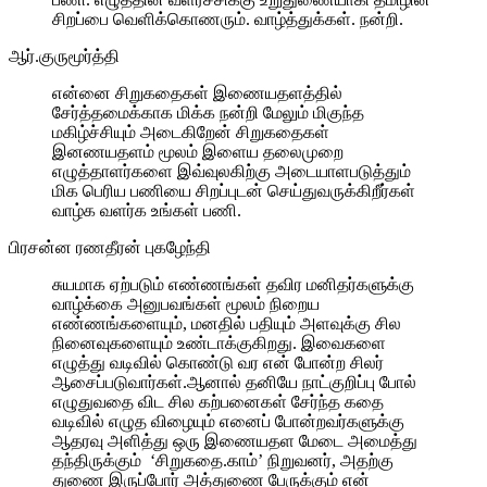
சிறப்பை வெளிக்கொணரும். வாழ்த்துக்கள். நன்றி.
ஆர்.குருமூர்த்தி
என்னை சிறுகதைகள் இணையதளத்தில்
சேர்த்தமைக்காக மிக்க நன்றி மேலும் மிகுந்த
மகிழ்ச்சியும் அடைகிறேன் சிறுகதைகள்
இனணயதளம் மூலம் இளைய தலைமுறை
எழுத்தாளர்களை இவ்வுலகிற்கு அடையாளபடுத்தும்
மிக பெரிய பணியை சிறப்புடன் செய்துவருக்கிறீர்கள்
வாழ்க வளர்க உங்கள் பணி.
பிரசன்ன ரணதீரன் புகழேந்தி
சுயமாக ஏற்படும் எண்ணங்கள் தவிர மனிதர்களுக்கு
வாழ்க்கை அனுபவங்கள் மூலம் நிறைய
எண்ணங்களையும், மனதில் பதியும் அளவுக்கு சில
நினைவுகளையும் உண்டாக்குகிறது. இவைகளை
எழுத்து வடிவில் கொண்டு வர என் போன்ற சிலர்
ஆசைப்படுவார்கள்.ஆனால் தனியே நாட்குறிப்பு போல்
எழுதுவதை விட சில கற்பனைகள் சேர்ந்த கதை
வடிவில் எழுத விழையும் எனைப் போன்றவர்களுக்கு
ஆதரவு அளித்து ஒரு இணையதள மேடை அமைத்து
தந்திருக்கும் ‘சிறுகதை.காம்’ நிறுவனர், அதற்கு
துணை இருப்போர் அத்துணை பேருக்கும் என்