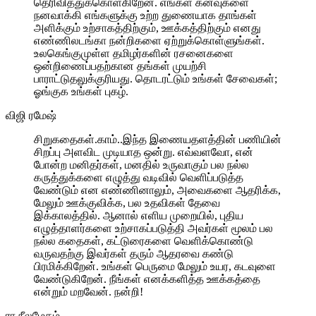
தெரிவித்துக்கொள்கிறேன். எங்கள் கனவுகளை
நனவாக்கி எங்களுக்கு உற்ற துணையாக தாங்கள்
அளிக்கும் உற்சாகத்திற்கும், ஊக்கத்திற்கும் எனது
எண்ணிலடங்கா நன்றிகளை ஏற்றுக்கொள்ளுங்கள்.
உலகெங்குமுள்ள தமிழர்களின் ரசனைகளை
ஒன்றிணைப்பதற்கான தங்கள் முயற்சி
பாராட்டுதலுக்குரியது. தொடரட்டும் உங்கள் சேவைகள்;
ஓங்குக உங்கள் புகழ்.
விஜி ரமேஷ்
சிறுகதைகள்.காம்..இந்த இணையதளத்தின் பணியின்
சிறப்பு அளவிட முடியாத ஒன்று. எவ்வளவோ, என்
போன்ற மனிதர்கள், மனதில் உருவாகும் பல நல்ல
கருத்துக்களை எழுத்து வடிவில் வெளிப்படுத்த
வேண்டும் என எண்ணினாலும், அவைகளை ஆதரிக்க,
மேலும் ஊக்குவிக்க, பல உதவிகள் தேவை
இக்காலத்தில். ஆனால் எளிய முறையில், புதிய
எழுத்தாளர்களை உற்சாகப்படுத்தி அவர்கள் மூலம் பல
நல்ல கதைகள், கட்டுரைகளை வெளிக்கொண்டு
வருவதற்கு இவர்கள் தரும் ஆதரவை கண்டு
பிரமிக்கிறேன். உங்கள் பெருமை மேலும் உயர, கடவுளை
வேண்டுகிறேன். நீங்கள் எனக்களித்த ஊக்கத்தை
என்றும் மறவேன். நன்றி!
ரா.நீலமேகம்