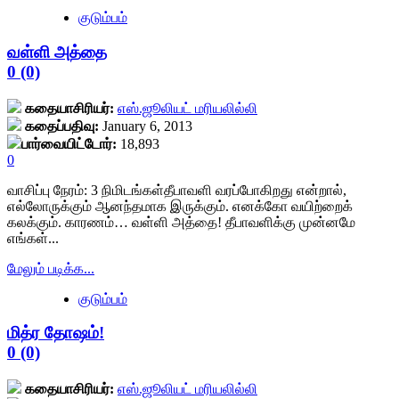
more
குடும்பம்
about
தேவதை
வள்ளி அத்தை
மகளும்,
நண்பர்களும்!
0 (0)
<div
class="yasr-
கதையாசிரியர்:
எஸ்.ஜூலியட் மரியலில்லி
vv-
கதைப்பதிவு:
January 6, 2013
stars-
பார்வையிட்டோர்:
18,893
title-
0
container">
<div
வாசிப்பு நேரம்:
3
நிமிடங்கள்
தீபாவளி வரப்போகிறது என்றால்,
class='yasr-
எல்லோருக்கும் ஆனந்தமாக இருக்கும். எனக்கோ வயிற்றைக்
stars-
கலக்கும். காரணம்… வள்ளி அத்தை! தீபாவளிக்கு முன்னமே
title
எங்கள்...
yasr-
rater-
Read
மேலும் படிக்க...
stars'
more
id='yasr-
குடும்பம்
about
visitor-
வள்ளி
votes-
மித்ர தோஷம்!
அத்தை<div
readonly-
class="yasr-
0 (0)
rater-
vv-
0126c21026a87'
stars-
data-
கதையாசிரியர்:
எஸ்.ஜூலியட் மரியலில்லி
title-