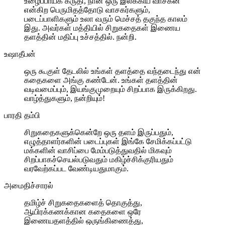
உழைப்பாய்க் கருதி, நான் ஒரு இலக்கிய வாசகன்
என்கிற பெருமிதத்தோடு வாசகர்களும்,
படைப்பாளிகளும் உலா வரும் மெச்சத் தகுந்த காலம்
இது. அவர்கள் மத்தியில் சிறுகதைகள் இணைய
தளத்தின் மதிப்பு உச்சத்தில். நன்றி.
உஷாதீபன்
ஒரு கூகுள் தேடலில் உங்கள் தளத்தை வந்தடைந்து என்
கதைகளை அங்கு கண்டேன். உங்கள் தளத்தின்
வடிவமைப்பும், இயங்குமுறையும் சிறப்பாக இருக்கிறது.
வாழ்த்துகளும், நன்றியும்!
பாரதி தம்பி
சிறுகதைகளுக்கென்றே ஒரு தளம் இருப்பதும்,
எழுத்தாளர்களின் படைப்புகள் இங்கே சேமிக்கப்பட்டு
மக்களின் வாசிப்பை மேம்படுத்துவதில் மிகவும்
சிறப்பாகச்செயல்படுவதும் மகிழ்ச்சிக்குரியதும்
வரவேற்கப்பட வேண்டியதுமாகும்.
அமைதிச்சாரல்
தமிழ்ச் சிறுகதைகளைத் தொகுத்து,
ஆயிரக்கணக்கான கதைகளை ஒரே
இணையதளத்தில் ஒருங்கிணைத்து,