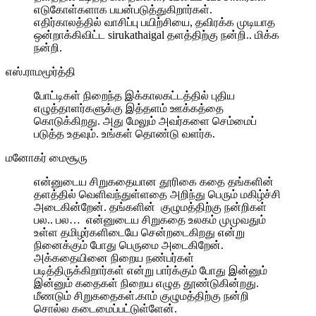
எடுகோள்களாக பயன்படுத்துகிறார்கள்.
எதிர்காலத்தில் வாசிப்பு பயிற்சியை, தவிரக்க முடியாத
ஒன்றாக்கிவிட்ட sirukathaigal தளத்திற்கு நன்றி.. மிக்க
நன்றி.
எஸ்.ராமமூர்த்தி
போட்டிகள் நிறைந்த இக்காலகட்டத்தில் புதிய
எழுத்தாளர்களுக்கு இத்தளம் ஊக்கத்தை
கொடுக்கிறது. அது மேலும் அவர்களை செம்மைப்
படுத்த உதவும். உங்கள் தொண்டு வளர்க.
மனோகர் மைசூரு
என்னுடைய சிறுகதையான தூரிகை கதை தங்களின்
தளத்தில் வெளிவந்துள்ளதை அறிந்து பெரும் மகிழ்ச்சி
அடைகின்றேன். தங்களின் குழுமத்திற்கு நன்றிகள்
பல.. பல… என்னுடைய சிறுகதை உலகம் முமுவதும்
உள்ள தமிழர்களிடையே சென்றடைகிறது என்று
நினைக்கும் போது பெருமை அடைகிறேன்.
அக்கதையினை நிறைய நண்பர்கள்
படித்திருக்கிறார்கள் என்று பார்க்கும் போது இன்னும்
இன்னும் கதைகள் நிறைய எழுத தூண்டுகின்றது.
மீணடும் சிறுகதைகள்.காம் குழுமத்திற்கு நன்றி
சொல்ல கடைமைப்பட்டுள்ளேன்.