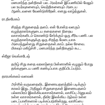
மனமார்ந்த நன்றிகள் பல. அவர்கள் இப்பணியில் மேலும்
பல உயர்வுகளையும், வெற்றிகளையும் அடைய
ஆண்டவனை வேண்டுகிறேன். எனது வாழ்த்துகள்.
ரா.நீலமேகம்
சிறந்த சிறுகதைத் தளம். என் போன்ற வளரும்
எழுத்தாளர்களுடைய கதைகளை நிறைய
வாசகர்களிடம் கொண்டு சேர்க்கும் ஒரு சீரிய பணி. பல
எழுத்தாளர்களுக்கு ஒரு சிறந்த மேடையாக
அமைந்துள்ளது சிறுகதைகள்.காம். நல்ல சேவை.
மிகவும் மகிழ்ச்சி , மனமார்ந்த நன்றிகளும் கூட.
ஸ்ரீஜா வெங்கடேஷ்
தமிழ் சிறு கதை வரலாற்றை பின்னாளில் எழுதும் போது
தங்களுடைய பணி கண்டிப்பாக குறிப்பிடப்படும்.
தாரமங்கலம் வளவன்
அச்சில் வருவதைவிட இணையதளத்தில் படிக்கும்
காலம் இது. அதிலும் சிறுகதைகள் இணையதளம்
பல்லாயிரம் இலக்கியவாசகர்களால், வாசிப்பு அனுபவம்
உள்ள வாசகர்களால், தீவிர இலக்கிய ஆர்வம் உள்ள
படைப்பாளிகளால் படிக்கப்படுகின்றது. வாசிப்பை