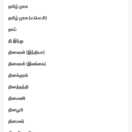
தமிழ் முரசு
தமிழ் முரசு (ம.பொ.சி)
தாய்
தி இந்து
தினகரன் (இந்தியா)
தினகரன் (இலங்கை)
தினக்குரல்
தினத்தந்தி
தினமணி
தினபூமி
தினமலர்