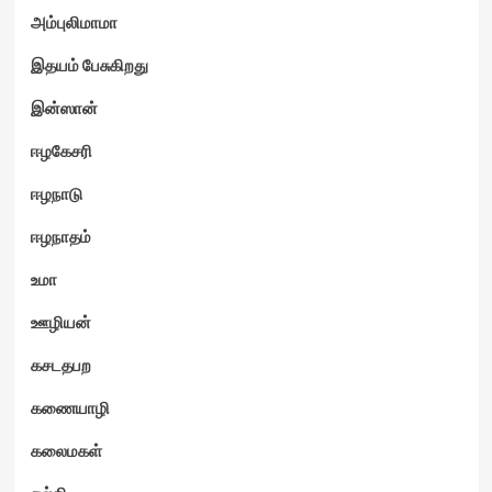
அம்புலிமாமா
இதயம் பேசுகிறது
இன்ஸான்
ஈழகேசரி
ஈழநாடு
ஈழநாதம்
உமா
ஊழியன்
கசடதபற
கணையாழி
கலைமகள்