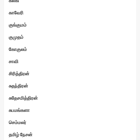
கல்கி
காவேரி
குங்குமம்
குமுதம்
கோகுலம்
சாவி
சிரித்திரன்
சுதந்திரன்
சுதேசமித்திரன்
சுபமங்களா
செம்மலர்
தமிழ் நேசன்