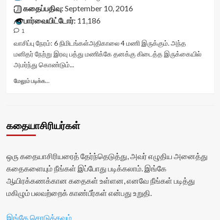
title-
கதைப்பதிவு:
September 10, 2016
container">
பார்வையிட்டோர்:
11,186
<div
1
class='yasr-
stars-
வாசிப்பு நேரம்:
6
நிமிடங்கள்
அதிகாலை 4 மணி இருக்கும். அந்த
title
மனிதர் நேற்று இரவு பத்து மணிக்கே தனக்கு கிடைத்த இருக்கையில்
yasr-
அமர்ந்து கொண்டும்...
rater-
stars'
Read
மேலும் படிக்க...
id='yasr-
more
visitor-
about
votes-
நான்
readonly-
தான்
கதையாசிரியர்கள்
rater-
காரணம்<div
70a1a0759906b'
class="yasr-
data-
vv-
rating='0'
stars-
ஒரு கதையாசிரியரைத் தேர்ந்தெடுத்து, அவர் எழுதிய அனைத்து
data-
title-
கதைகளையும் நீங்கள் இப்போது படிக்கலாம். இங்கே
rater-
container">
ஆயிரக்கணக்கான கதைகள் உள்ளன, எனவே நீங்கள் படித்து
starsize='16'
<div
data-
class='yasr-
மகிழும் பலவற்றைக் காண்பீர்கள் என்பது உறுதி.
rater-
stars-
postid='28279'
title
இங்கே சொடுக்கவும்
data-
yasr-