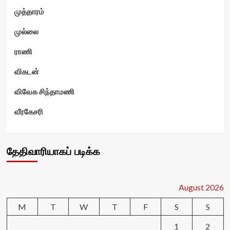
முத்தாரம்
முல்லை
ராணி
விகடன்
விவேக சிந்தாமணி
வீரகேசரி
தேதிவாரியாகப் படிக்க
August 2026
M
T
W
T
F
S
S
1
2