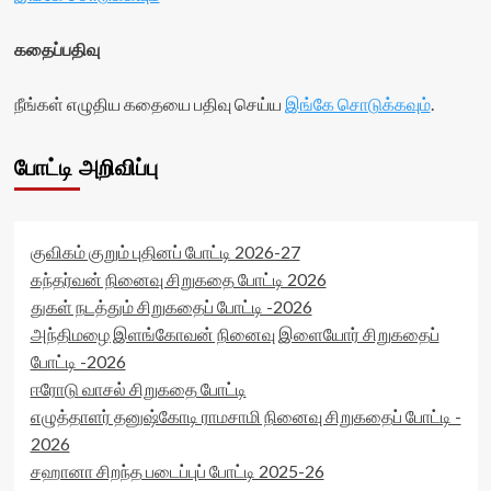
rater-
rater-
readonly='true'
stars'
கதைப்பதிவு
data-
id='yasr-
readonly-
visitor-
நீங்கள் எழுதிய கதையை பதிவு செய்ய
attribute='true'
இங்கே சொடுக்கவும்
.
votes-
>
readonly-
</div>
rater-
போட்டி அறிவிப்பு
<span
8a8bc57660a70'
class='yasr-
data-
stars-
rating='0'
title-
data-
average'>0
rater-
குவிகம் குறும் புதினப் போட்டி 2026-27
(0)
starsize='16'
கந்தர்வன் நினைவு சிறுகதை போட்டி 2026
</span>
data-
துகள் நடத்தும் சிறுகதைப் போட்டி -2026
</div>
rater-
அந்திமழை இளங்கோவன் நினைவு இளையோர் சிறுகதைப்
postid='26099'
data-
போட்டி -2026
rater-
ஈரோடு வாசல் சிறுகதை போட்டி
readonly='true'
எழுத்தாளர் தனுஷ்கோடி ராமசாமி நினைவு சிறுகதைப் போட்டி -
data-
readonly-
2026
attribute='true'
சஹானா சிறந்த படைப்புப் போட்டி 2025-26
>