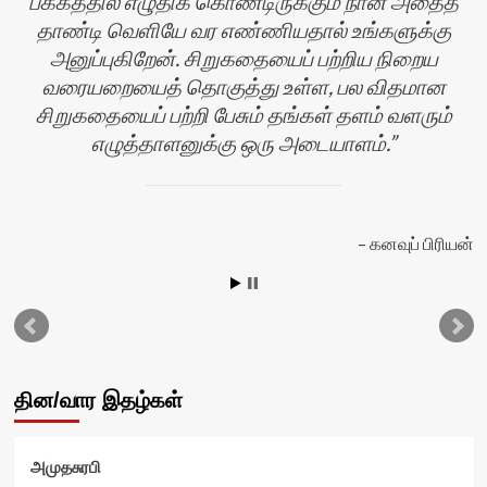
பக்கத்தில் எழுதிக் கொண்டிருக்கும் நான் அதைத்
தாண்டி வெளியே வர எண்ணியதால் உங்களுக்கு
அனுப்புகிறேன். சிறுகதையைப் பற்றிய நிறைய
வரையறையைத் தொகுத்து உள்ள, பல விதமான
பி
சிறுகதையைப் பற்றி பேசும் தங்கள் தளம் வளரும்
எழுத்தாளனுக்கு ஒரு அடையாளம்.
கனவுப் பிரியன்
தின/வார இதழ்கள்
அமுதசுரபி