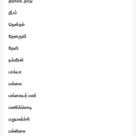
திராவிடநாடு
தீபம்
தென்றல்
தேனருவி
தேவி
நக்கீரன்
பாக்யா
மங்கை
மங்கையர் மலர்
மணிக்கொடி
மறுமலர்ச்சி
மல்லிகை