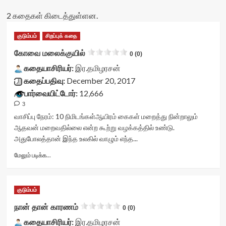
2 கதைகள் கிடைத்துள்ளன.
குடும்பம்
சிறப்புக் கதை
கோவை மலைக்குயில்
0 (0)
கதையாசிரியர்:
இர.தமிழரசன்
கதைப்பதிவு:
December 20, 2017
பார்வையிட்டோர்:
12,666
3
வாசிப்பு நேரம்:
10
நிமிடங்கள்
ஆயிரம் கைகள் மறைத்து நின்றாலும்
ஆதவன் மறைவதில்லை என்ற கூற்று வழக்கத்தில் உண்டு.
அதுபோலத்தான் இந்த உலகில் வாழும் எந்த...
Read
மேலும் படிக்க...
more
about
கோவை
குடும்பம்
மலைக்குயில்<div
class="yasr-
நான் தான் காரணம்
0 (0)
vv-
கதையாசிரியர்:
stars-
இர.தமிழரசன்