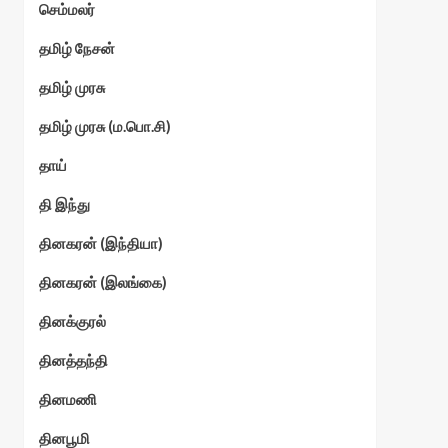
கொண
செம்மலர்
பட
தமிழ் நேசன்
மகி
தமிழ் முரசு
தமிழ் முரசு (ம.பொ.சி)
தாய்
தி இந்து
தினகரன் (இந்தியா)
தினகரன் (இலங்கை)
தினக்குரல்
தினத்தந்தி
தினமணி
தினபூமி