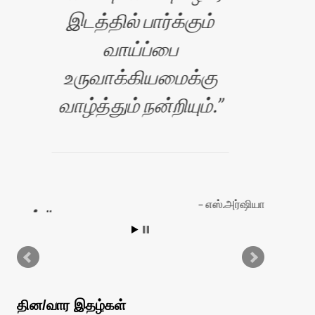
இடத்தில் பார்க்கும்
ச
வாய்ப்பை
உருவாக்கியமைக்கு
வசத
வாழ்த்தும் நன்றியும்.
அ
அறி
சம
குட
எஸ்.அர்ஷியா
புடன்.
ப
தேவ
தின/வார இதழ்கள்