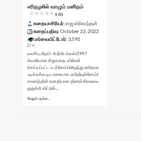
எரிதழலில் வாழும் மனிதம்
0 (0)
கதையாசிரியர்:
ராஜ ஸ்ரீகாந்தன்
கதைப்பதிவு:
October 22, 2022
பார்வையிட்டோர்:
3,591
0
வாசிப்பு நேரம்:
6
நிமிடங்கள்
(1997
வெளியான சிறுகதை, ஸ்கேன்
செய்யப்பட்ட படக்கோப்பிலிருந்து எளிதாக
படிக்கக்கூடிய உரையாக மாற்றியுள்ளோம்)
சாளரத்தின் கனதியான திரைச்சீலையை
ஒதுக்கி விட்டுக்...
Read
மேலும் படிக்க...
more
about
எரிதழலில்
வாழும்
மனிதம்<div
class="yasr-
vv-