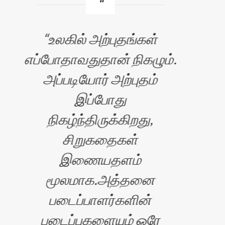
உலகில் அற்புதங்கள்
எப்போதாவதுதான் நிகழும்.
‘எழு
அப்படியோர் அற்புதம்
இப்போது
ப
நிகழ்ந்திருக்கிறது,
சிறுகதைகள்
சி
இணையதளம்
மூலமாக.அத்தனை
வர
படைப்பாளர்களின்
எ
படைப்புகளையும் ஒரே
வி