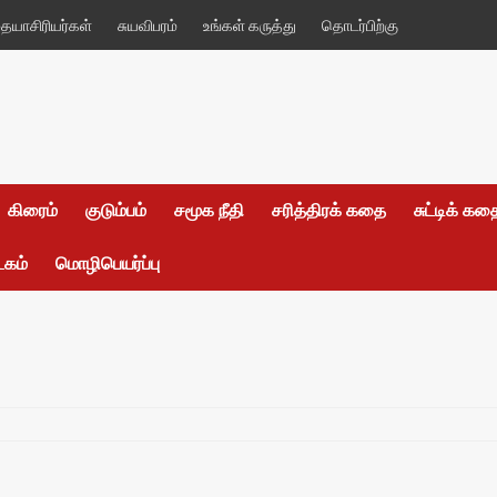
யாசிரியர்கள்
சுயவிபரம்
உங்கள் கருத்து
தொடர்பிற்கு
கிரைம்
குடும்பம்
சமூக நீதி
சரித்திரக் கதை
சுட்டிக் க
டகம்
மொழிபெயர்ப்பு