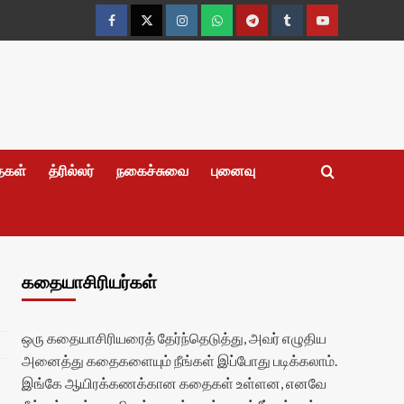
Facebook
Twitter
Instagram
Whatsapp
Telegram
Tumblr
YouTube
தைகள்
த்ரில்லர்
நகைச்சுவை
புனைவு
கதையாசிரியர்கள்
ஒரு கதையாசிரியரைத் தேர்ந்தெடுத்து, அவர் எழுதிய
அனைத்து கதைகளையும் நீங்கள் இப்போது படிக்கலாம்.
இங்கே ஆயிரக்கணக்கான கதைகள் உள்ளன, எனவே