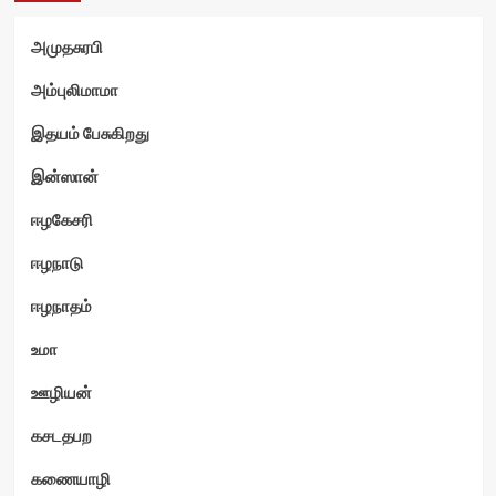
அமுதசுரபி
அம்புலிமாமா
இதயம் பேசுகிறது
இன்ஸான்
ஈழகேசரி
ஈழநாடு
ஈழநாதம்
உமா
ஊழியன்
கசடதபற
கணையாழி