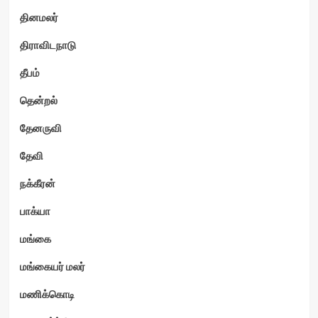
தினமலர்
திராவிடநாடு
தீபம்
தென்றல்
தேனருவி
தேவி
நக்கீரன்
பாக்யா
மங்கை
மங்கையர் மலர்
மணிக்கொடி