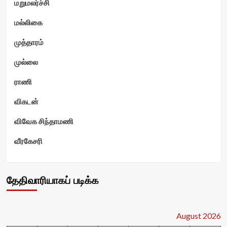
மறுமலர்ச்சி
மல்லிகை
முத்தாரம்
முல்லை
ராணி
விகடன்
விவேக சிந்தாமணி
வீரகேசரி
தேதிவாரியாகப் படிக்க
August 2026