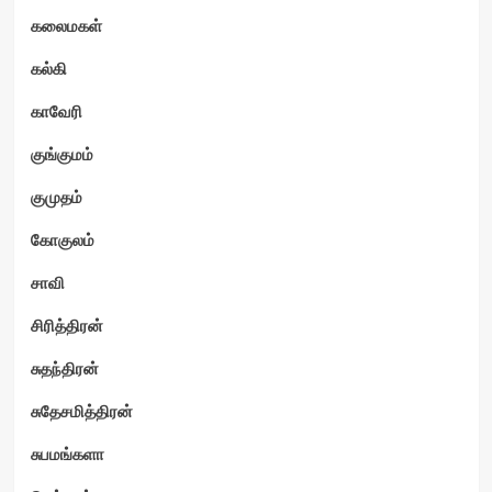
கலைமகள்
கல்கி
காவேரி
குங்குமம்
குமுதம்
கோகுலம்
சாவி
சிரித்திரன்
சுதந்திரன்
சுதேசமித்திரன்
சுபமங்களா