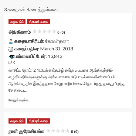
3 கதைகள் கிடைத்துள்ளன.
சமூக நீதி
சிறப்புக் கதை
அங்கீகாரம்
0 (0)
கதையாசிரியர்:
கோவர்தனா
கதைப்பதிவு:
March 31, 2018
பார்வையிட்டோர்:
13,843
0
வாசிப்பு நேரம்:
2
நிமிடங்கள்
தமிழ் என்ற பெயரை ஆங்கிலத்தில்
எழுதியதில் அவளுக்கு அவ்வளவாக ஈடுபாடில்லை.விண்ணப்பம்
ஆங்கிலத்தில் இருந்ததால் வேறு வழியில்லை.தொடர்ந்து தனது பிறந்த
தேதியை...
Read
மேலும் படிக்க...
more
about
அங்கீகாரம்<div
சமூக நீதி
சிறப்புக் கதை
class="yasr-
vv-
நான் துரோகியல்ல
0 (0)
stars-