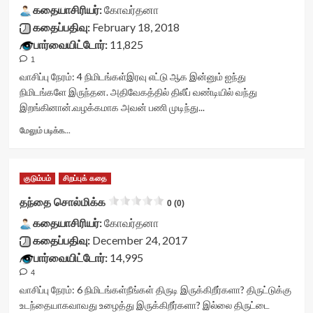
கதையாசிரியர்:
title-
கோவர்தனா
container">
கதைப்பதிவு:
February 18, 2018
<div
பார்வையிட்டோர்:
11,825
class='yasr-
1
stars-
title
வாசிப்பு நேரம்:
4
நிமிடங்கள்
இரவு எட்டு ஆக இன்னும் ஐந்து
yasr-
நிமிடங்களே இருந்தன. அதிவேகத்தில் திலீப் வண்டியில் வந்து
rater-
இறங்கினான்.வழக்கமாக அவன் பணி முடிந்து...
stars'
id='yasr-
Read
மேலும் படிக்க...
visitor-
more
votes-
about
readonly-
நான்
குடும்பம்
சிறப்புக் கதை
rater-
துரோகியல்ல<div
f287699ab61d5'
class="yasr-
தந்தை சொல்மிக்க
0 (0)
data-
vv-
rating='0'
கதையாசிரியர்:
stars-
கோவர்தனா
data-
title-
கதைப்பதிவு:
December 24, 2017
rater-
container">
பார்வையிட்டோர்:
14,995
starsize='16'
<div
4
data-
class='yasr-
rater-
stars-
வாசிப்பு நேரம்:
6
நிமிடங்கள்
நீங்கள் திருடி இருக்கிறீர்களா? திருட்டுக்கு
postid='28495'
title
உடந்தையாகவாவது உழைத்து இருக்கிறீர்களா? இல்லை திருட்டை