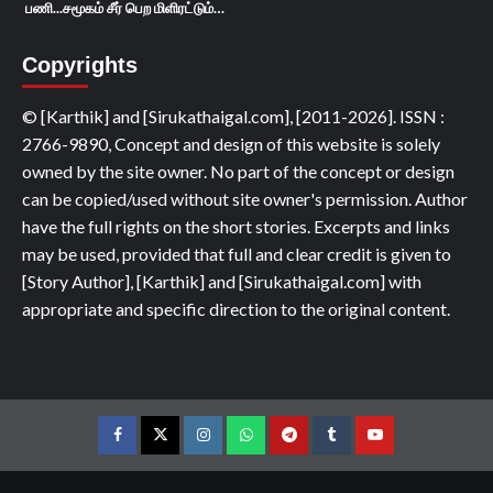
பணி...சமூகம் சீர் பெற மிளிரட்டும்…
Copyrights
© [Karthik] and [Sirukathaigal.com], [2011-2026]. ISSN :
2766-9890, Concept and design of this website is solely
owned by the site owner. No part of the concept or design
can be copied/used without site owner's permission. Author
have the full rights on the short stories. Excerpts and links
may be used, provided that full and clear credit is given to
[Story Author], [Karthik] and [Sirukathaigal.com] with
appropriate and specific direction to the original content.
Facebook
Twitter
Instagram
Whatsapp
Telegram
Tumblr
YouTube