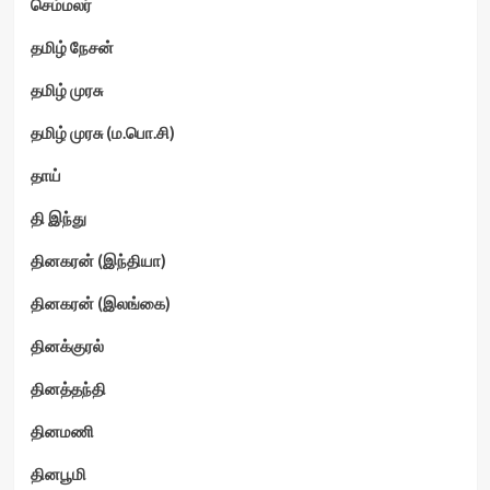
செம்மலர்
தமிழ் நேசன்
தமிழ் முரசு
தமிழ் முரசு (ம.பொ.சி)
தாய்
தி இந்து
தினகரன் (இந்தியா)
தினகரன் (இலங்கை)
தினக்குரல்
தினத்தந்தி
தினமணி
தினபூமி