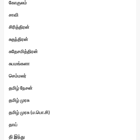
கோகுலம்
சாவி
சிரித்திரன்
சுதந்திரன்
சுதேசமித்திரன்
சுபமங்களா
செம்மலர்
தமிழ் நேசன்
தமிழ் முரசு
தமிழ் முரசு (ம.பொ.சி)
தாய்
தி இந்து