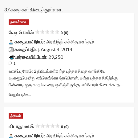
37 கதைகள் கிடைத்துள்ளன.
நகைச்சுவை
லேடி போலீஸ்
0 (0)
கதையாசிரியர்:
அரவிந்த் சச்சிதானந்தம்
கதைப்பதிவு:
August 4, 2014
பார்வையிட்டோர்:
29,250
1
வாசிப்பு நேரம்:
2
நிமிடங்கள்
அந்த புத்தகத்தை வாங்கியே
ஆகணுமென்று எங்கெங்கோ தேடுனேன். அந்த புத்தகத்திற்க்கு
பின்னாடி ஒரு காதல் கதை ஒளிஞ்சிருக்கு. எங்கேயும் கிடைக்காத...
Read
மேலும் படிக்க...
more
about
லேடி
த்ரில்லர்
போலீஸ்<div
class="yasr-
விடாது பைக்
0 (0)
vv-
கதையாசிரியர்:
stars-
அரவிந்த் சச்சிதானந்தம்