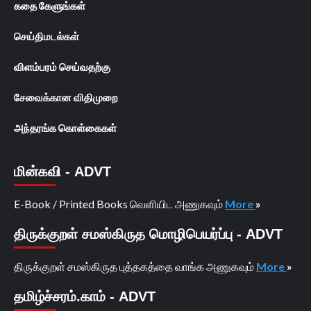
கதை கேளுங்கள்
செய்திமடல்கள்
விளம்பரம் செய்வதற்கு
சேவைக்கான விதிமுறை
அந்தரங்க கொள்கைகள்
மின்கவி - ADVT
E-Book / Printed Books வெளியிட அணுகவும்
More
»
திருக்குறள் சமஸ்கிருத மொழிபெயர்ப்பு - ADVT
திருக்குறள் சமஸ்கிருத புத்தகத்தை வாங்க அணுகவும்
More
»
தமிழ்ச்சரம்.காம் - ADVT