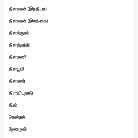
தினகரன் (இந்தியா)
தினகரன் (இலங்கை)
தினக்குரல்
தினத்தந்தி
தினமணி
தினபூமி
தினமலர்
திராவிடநாடு
தீபம்
தென்றல்
தேனருவி