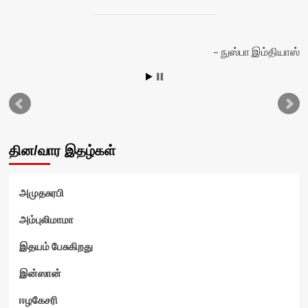
நுஸ்பா இம்தியாஸ்
தின/வார இதழ்கள்
அமுதசுரபி
அம்புலிமாமா
இதயம் பேசுகிறது
இன்ஸான்
ஈழகேசரி