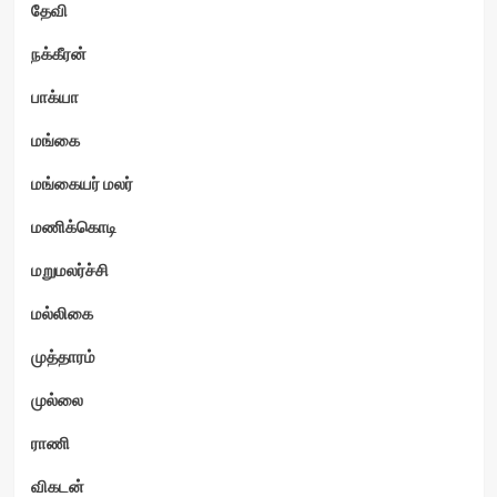
தேவி
நக்கீரன்
பாக்யா
மங்கை
மங்கையர் மலர்
மணிக்கொடி
மறுமலர்ச்சி
மல்லிகை
முத்தாரம்
முல்லை
ராணி
விகடன்