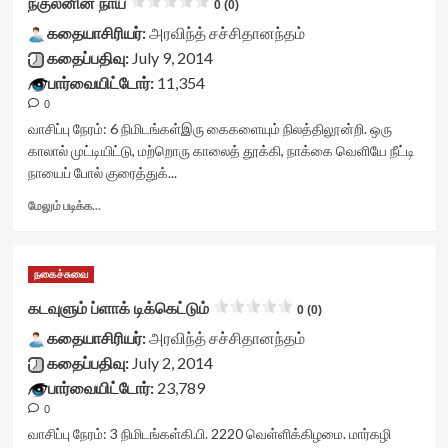
நகுலனின் நாய்
0 (0)
</div>
76accad2de2a4'
vv-
<span
data-
கதையாசிரியர்:
stars-
அரவிந்த் சச்சிதானந்தம்
class='yasr-
rating='0'
title-
கதைப்பதிவு:
July 9, 2014
stars-
data-
container">
பார்வையிட்டோர்:
11,354
title-
rater-
<div
average'>0
0
starsize='16'
class='yasr-
(0)
data-
stars-
வாசிப்பு நேரம்:
6
நிமிடங்கள்
இரு கைகளையும் நிலத்திலூன்றி. ஒரு
</span>
rater-
title
காலால் முட்டியிட்டு, மற்றொரு காலைத் தூக்கி, நாக்கை வெளியே நீட்டி
</div>
postid='20654'
yasr-
நாயைப் போல் குரைத்துக்...
data-
rater-
rater-
stars'
Read
மேலும் படிக்க...
readonly='true'
id='yasr-
more
data-
visitor-
about
readonly-
votes-
நகுலனின்
நகைச்சுவை
attribute='true'
readonly-
நாய்<div
>
rater-
class="yasr-
கடவுளும் ப்ளாக் டிக்கெட்டும்
0 (0)
</div>
74a3aeaf762c0'
vv-
<span
data-
கதையாசிரியர்:
stars-
அரவிந்த் சச்சிதானந்தம்
class='yasr-
rating='0'
title-
கதைப்பதிவு:
July 2, 2014
stars-
data-
container">
பார்வையிட்டோர்:
23,789
title-
rater-
<div
average'>0
0
starsize='16'
class='yasr-
(0)
data-
stars-
வாசிப்பு நேரம்:
3
நிமிடங்கள்
கி.பி. 2220 வெள்ளிக்கிழமை. மார்கழி
</span>