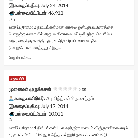
title-
கதைப்பதிவு:
July 24, 2014
container">
பார்வையிட்டோர்:
46,922
<div
2
class='yasr-
stars-
வாசிப்பு நேரம்:
2
நிமிடங்கள்
மணி காலை ஒன்பது.வினோத்தை
title
பொறுத்த வகையில் அது அதிகாலை. வீட்டிலிருந்து வெளியே
yasr-
வந்தவனுக்கு காத்திருந்தது ஆச்சர்யம். வாசலருகே
rater-
நின்றுகொண்டிருந்தது அந்த...
stars'
id='yasr-
Read
மேலும் படிக்க...
visitor-
more
votes-
about
readonly-
விடாது
rater-
சமூக நீதி
பைக்<div
bbc6a231a427a'
class="yasr-
முனைவர் முருகேசன்
0 (0)
data-
vv-
rating='0'
கதையாசிரியர்:
stars-
அரவிந்த் சச்சிதானந்தம்
data-
title-
கதைப்பதிவு:
July 17, 2014
rater-
container">
பார்வையிட்டோர்:
10,011
starsize='16'
<div
data-
0
class='yasr-
rater-
stars-
வாசிப்பு நேரம்:
4
நிமிடங்கள்
1 பல அறிஞர்களையும் விஞ்ஞானிகளையும்
postid='20918'
title
உருவாக்கிவிட்ட பின்னும் அந்த கல்லூரி தலைக் கனமின்றி
data-