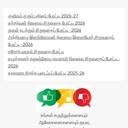
data-
(0)
rater-
</span>
postid='13708'
குவிகம் குறும் புதினப் போட்டி 2026-27
</div>
data-
rater-
கந்தர்வன் நினைவு சிறுகதை போட்டி 2026
readonly='true'
துகள் நடத்தும் சிறுகதைப் போட்டி -2026
data-
அந்திமழை இளங்கோவன் நினைவு இளையோர் சிறுகதைப்
readonly-
போட்டி -2026
attribute='true'
>
ஈரோடு வாசல் சிறுகதை போட்டி
</div>
எழுத்தாளர் தனுஷ்கோடி ராமசாமி நினைவு சிறுகதைப் போட்டி -
<span
2026
class='yasr-
stars-
சஹானா சிறந்த படைப்புப் போட்டி 2025-26
title-
average'>0
(0)
</span>
</div>
உங்கள் கருத்துக்களையும்
ஆலோசனைகளையும் தயவு