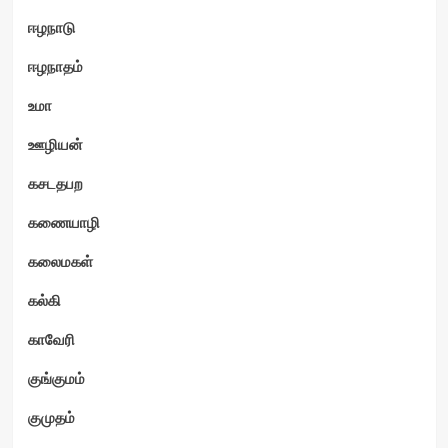
ஈழநாடு
ஈழநாதம்
உமா
ஊழியன்
கசடதபற
கணையாழி
கலைமகள்
கல்கி
காவேரி
குங்குமம்
குமுதம்