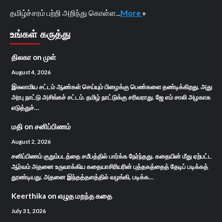
தமிழ்ச்சரம் பற்றி அறிந்து கொள்ள...
More
»
உங்கள் கருத்து
திலகா
on
முள்
August 4, 2026
இசுலாமிய சட்டம் ஆண்கள் செய்யும் பிழைக்கு பெண்களை தண்டிக்கிறது. அது
அரபு நாட்டு அசிங்கச் சட்டம். தமிழ் நாட்டுக்கு சரிவராது. ஜே எம் சாலி அழகாக
எடுத்துச்…
மதி
on
சனிப்பிணம்
August 2, 2026
சனிப்பிணம் குறும்படத்தை சமீபத்தில் பார்க்க நேர்ந்தது. கதையின் மீது ஏற்பட்ட
ஆர்வம் அதனை உருவாக்கிய கதையாசிரியரின் புத்தகத்தைத் தேடிப் படிக்கத்
தூண்டியது. அதனை இந்தத்தளத்தில் வழங்கி, படிக்க…
Keerthika
on
எழுத மறந்த கதை
July 31, 2026