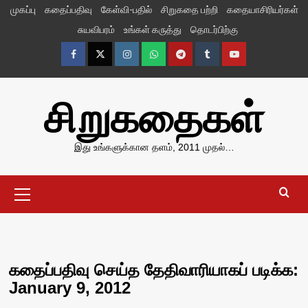
Skip
முகப்பு
கதைப்பதிவு
கேள்வி-பதில்
சிறுகதை பற்றி
கதையாசிரியர்கள்
to
சுயவிபரம்
உங்கள் கருத்து
தொடர்பிற்கு
content
Facebook
Twitter
Instagram
Whatsapp
Telegram
Tumblr
YouTube
சிறுகதைகள்
இது உங்களுக்கான தளம், 2011 முதல்…
Primary
Menu
கதைப்பதிவு செய்த தேதிவாரியாகப் படிக்க:
January 9, 2012