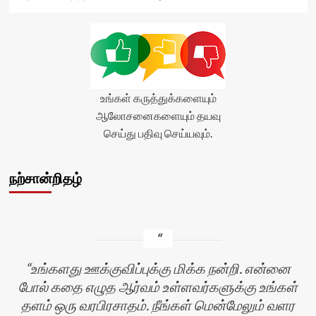
stars-
title-
average'>0
(0)
</span>
</div>
உங்கள் கருத்துக்களையும்
ஆலோசனைகளையும் தயவு
செய்து பதிவு செய்யவும்.
நற்சான்றிதழ்
உங்களது ஊக்குவிப்புக்கு மிக்க நன்றி. என்னை
போல் கதை எழுத ஆர்வம் உள்ளவர்களுக்கு உங்கள்
தளம் ஒரு வரபிரசாதம். நீங்கள் மென்மேலும் வளர