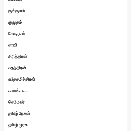
குங்குமம்
குமுதம்
கோகுலம்
சாவி
சிரித்திரன்
சுதந்திரன்
சுதேசமித்திரன்
சுபமங்களா
செம்மலர்
தமிழ் நேசன்
தமிழ் முரசு