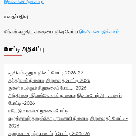
இங்கே சொடுக்கவும்
</div>
readonly='true'
visitor-
data-
votes-
readonly-
கதைப்பதிவு
readonly-
attribute='true'
rater-
>
80a9504496679'
நீங்கள் எழுதிய கதையை பதிவு செய்ய
இங்கே சொடுக்கவும்
.
</div>
data-
<span
rating='0'
class='yasr-
data-
போட்டி அறிவிப்பு
stars-
rater-
title-
starsize='16'
average'>0
data-
(0)
rater-
குவிகம் குறும் புதினப் போட்டி 2026-27
</span>
postid='567'
</div>
data-
கந்தர்வன் நினைவு சிறுகதை போட்டி 2026
rater-
துகள் நடத்தும் சிறுகதைப் போட்டி -2026
readonly='true'
அந்திமழை இளங்கோவன் நினைவு இளையோர் சிறுகதைப்
data-
போட்டி -2026
readonly-
attribute='true'
ஈரோடு வாசல் சிறுகதை போட்டி
>
எழுத்தாளர் தனுஷ்கோடி ராமசாமி நினைவு சிறுகதைப் போட்டி -
</div>
2026
<span
class='yasr-
சஹானா சிறந்த படைப்புப் போட்டி 2025-26