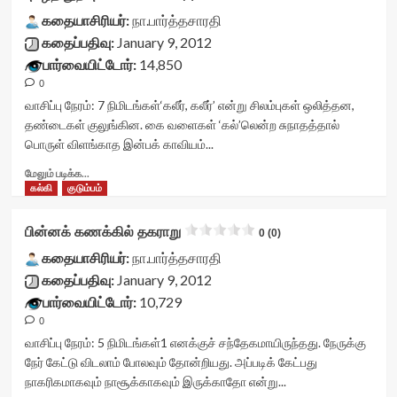
class="yasr-
readonly='true'
visitor-
vv-
கதையாசிரியர்:
நா.பார்த்தசாரதி
data-
votes-
stars-
கதைப்பதிவு:
January 9, 2012
readonly-
readonly-
title-
பார்வையிட்டோர்:
14,850
attribute='true'
rater-
container">
>
47390a9545962'
0
<div
</div>
data-
class='yasr-
வாசிப்பு நேரம்:
7
நிமிடங்கள்
‘கலீர், கலீர்’ என்று சிலம்புகள் ஒலித்தன,
<span
rating='0'
stars-
தண்டைகள் குலுங்கின. கை வளைகள் ‘கல்’லென்ற சுநாதத்தால்
class='yasr-
data-
title
பொருள் விளங்காத இன்பக் காவியம்...
stars-
rater-
yasr-
title-
starsize='16'
rater-
Read
மேலும் படிக்க...
average'>0
data-
stars'
more
கல்கி
குடும்பம்
(0)
rater-
id='yasr-
about
</span>
postid='580'
visitor-
புகழ்த்
பின்னக் கணக்கில் தகராறு
</div>
0 (0)
data-
votes-
துறவு<div
rater-
readonly-
class="yasr-
கதையாசிரியர்:
நா.பார்த்தசாரதி
readonly='true'
rater-
vv-
கதைப்பதிவு:
January 9, 2012
data-
64693969a5780'
stars-
பார்வையிட்டோர்:
10,729
readonly-
data-
title-
attribute='true'
rating='0'
0
container">
>
data-
<div
வாசிப்பு நேரம்:
5
நிமிடங்கள்
1 எனக்குச் சந்தேகமாயிருந்தது. நேருக்கு
</div>
rater-
class='yasr-
நேர் கேட்டு விடலாம் போலவும் தோன்றியது. அப்படிக் கேட்பது
<span
starsize='16'
stars-
நாகரிகமாகவும் நாசூக்காகவும் இருக்காதோ என்று...
class='yasr-
data-
title