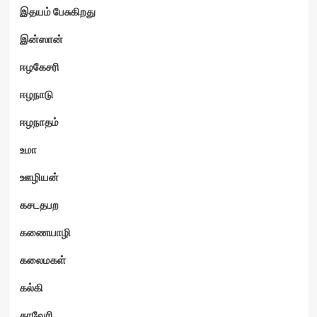
இதயம் பேசுகிறது
இன்ஸான்
ஈழகேசரி
ஈழநாடு
ஈழநாதம்
உமா
ஊழியன்
கசடதபற
கணையாழி
கலைமகள்
கல்கி
காவேரி