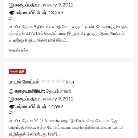
container">
கதைப்பதிவு:
January 9, 2012
<div
பார்வையிட்டோர்:
18,263
class='yasr-
2
stars-
title
வாசிப்பு நேரம்:
9
நிமிடங்கள்
பதினேழு வருடம் முன்பு கோவளத்தில் ஒரு
yasr-
நட்சத்திர விடுதியில் வெயிட்டராக இருந்த போது ஒரு ஆஸ்திரேலியப்
rater-
பெண்ணுக்குப் புராதன மரச்சிற்பம்...
stars'
id='yasr-
Read
மேலும் படிக்க...
visitor-
more
votes-
about
readonly-
கண்ணாடிக்கு
சமூக நீதி
rater-
அப்பால்<div
9f74e9a56e1a0'
class="yasr-
மாடன் மோட்சம்
0 (0)
data-
vv-
rating='0'
கதையாசிரியர்:
stars-
ஜெயமோகன்
data-
title-
கதைப்பதிவு:
January 9, 2012
rater-
container">
பார்வையிட்டோர்:
14,982
starsize='16'
<div
0
data-
class='yasr-
rater-
stars-
வாசிப்பு நேரம்:
14
நிமிடங்கள்
கதை ஆசிரியர்: ஜெயமோகன் ஆடி
postid='595'
title
மாதம், திதியை, சித்த யோகம் கூடிய சுபதினத்தில் சுடலை மாடசாமி
data-
yasr-
விழித்துக் கொண்டது. இனிப்...
rater-
rater-