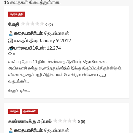
16 கதைகள் கிடைத்துள்ளன.
சமூக நீதி
போதி
0 (0)
கதையாசிரியர்:
ஜெயமோகன்
கதைப்பதிவு:
January 9, 2012
பார்வையிட்டோர்:
12,274
0
வாசிப்பு நேரம்:
11
நிமிடங்கள்
கதை ஆசிரியர்: ஜெயமோகன்.
அவிசுவாசி என்று ஆனபிறகு மீண்டும் இங்கு திரும்பிவந்திருக்கிறேன்.
விசுவாசத்தைப் பற்றி அதிகமாகப் பேசவிரும்பவில்லை. பத்து
வருடங்கள்...
Read
மேலும் படிக்க...
more
about
போதி<div
காதல்
தினமணி
class="yasr-
vv-
கண்ணாடிக்கு அப்பால்
0 (0)
stars-
கதையாசிரியர்:
title-
ஜெயமோகன்