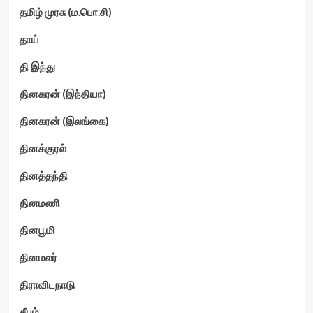
தமிழ் முரசு (ம.பொ.சி)
தாய்
தி இந்து
தினகரன் (இந்தியா)
தினகரன் (இலங்கை)
தினக்குரல்
தினத்தந்தி
தினமணி
தினபூமி
தினமலர்
திராவிடநாடு
தீபம்