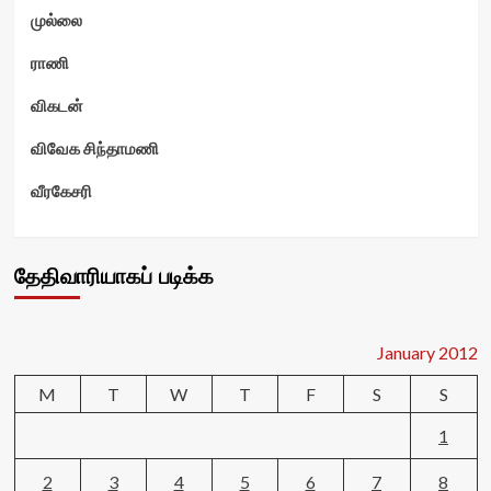
முல்லை
ராணி
விகடன்
விவேக சிந்தாமணி
வீரகேசரி
தேதிவாரியாகப் படிக்க
January 2012
M
T
W
T
F
S
S
1
2
3
4
5
6
7
8