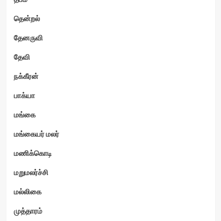
தென்றல்
தேனருவி
தேவி
நக்கீரன்
பாக்யா
மங்கை
மங்கையர் மலர்
மணிக்கொடி
மறுமலர்ச்சி
மல்லிகை
முத்தாரம்