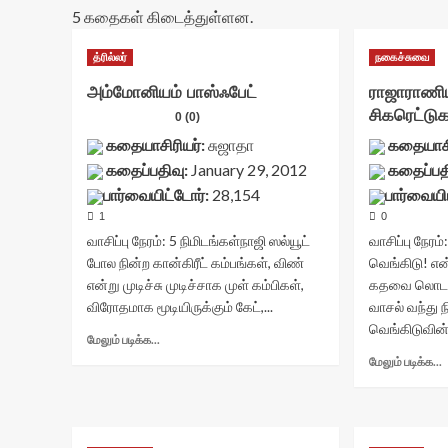
5 கதைகள் கிடைத்துள்ளன.
த்ரில்லர்
நகைச்சுவை
அம்மோனியம் பாஸ்ஃபேட்
ராஜாராணிய
சிகரெட்டு
0 (0)
கதையாசிரியர்:
சுஜாதா
கதையாசி
கதைப்பதிவு:
January 29, 2012
கதைப்பத
பார்வையிட்டோர்:
28,154
பார்வையி
1
0
வாசிப்பு நேரம்:
5
நிமிடங்கள்
நாஜி ஸல்யூட்
வாசிப்பு நேரம்
போல நின்ற கான்கிரீட் கம்பங்கள், விண்
வெங்கிடு! என்
என்று முடிச்சு முடிச்சாக முள் கம்பிகள்,
கதவை லொடக்
விரோதமாக மூடியிருக்கும் கேட்,...
வாசல் வந்து ந
வெங்கிடுவின்.
Read
மேலும் படிக்க...
more
மேலும் படிக்க...
about
அம்மோனியம்
பாஸ்ஃபேட்<div
ர
class="yasr-
அ