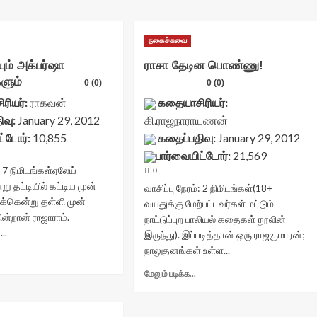
நகைச்சுவை
ும் அக்பர்ஷா
ராசா தேடின பொண்ணு!
களும்
0 (0)
0 (0)
ரியர்:
ராகவன்
கதையாசிரியர்:
ிவு:
January 29, 2012
கி.ராஜநாராயணன்
ட்டோர்:
10,855
கதைப்பதிவு:
January 29, 2012
பார்வையிட்டோர்:
21,569
:
7
நிமிடங்கள்
ஏலேய்
0
று தட்டியில் கட்டிய முன்
வாசிப்பு நேரம்:
2
நிமிடங்கள்
(18+
கென்று தள்ளி முன்
வயதுக்கு மேற்பட்டவர்கள் மட்டும் –
ின்றான் ராஜாராம்.
நாட்டுப்புற பாலியல் கதைகள் நூலின்
..
இருந்து). இப்படித்தான் ஒரு ராஜகுமாரன்;
நாலுதனங்கள் உள்ள...
Read
more
Read
மேலும் படிக்க...
about
more
ாஜாராணியும்
about
க்பர்ஷா
ராசா