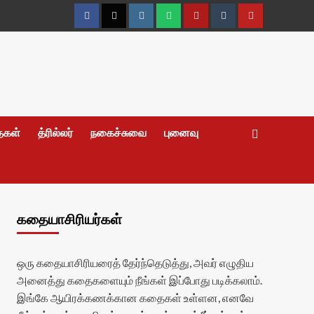
Facebook
Twitter
Instagram
Whatsapp
Telegram
Tumblr
YouTube
தைகள்
த்ரில்லர்
நகைச்சுவை
புனைவு
கதையாசிரியர்கள்
ஒரு கதையாசிரியரைத் தேர்ந்தெடுத்து, அவர் எழுதிய
அனைத்து கதைகளையும் நீங்கள் இப்போது படிக்கலாம்.
இங்கே ஆயிரக்கணக்கான கதைகள் உள்ளன, எனவே