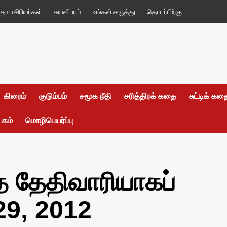
யாசிரியர்கள்
சுயவிபரம்
உங்கள் கருத்து
தொடர்பிற்கு
கிரைம்
குடும்பம்
சமூக நீதி
சரித்திரக் கதை
சுட்டிக் க
டகம்
மொழிபெயர்ப்பு
த தேதிவாரியாகப்
29, 2012