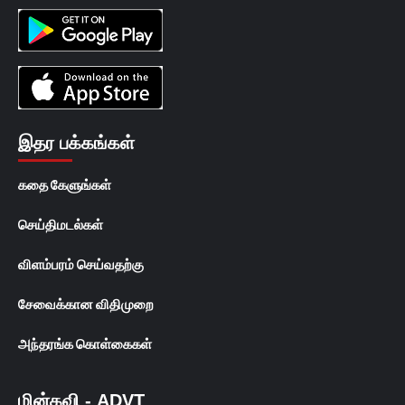
இதர பக்கங்கள்
கதை கேளுங்கள்
செய்திமடல்கள்
விளம்பரம் செய்வதற்கு
சேவைக்கான விதிமுறை
அந்தரங்க கொள்கைகள்
மின்கவி - ADVT