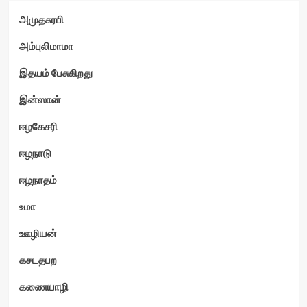
அமுதசுரபி
வி
அம்புலிமாமா
இதயம் பேசுகிறது
இன்ஸான்
ஈழகேசரி
ஈழநாடு
ஈழநாதம்
உமா
ஊழியன்
கசடதபற
கணையாழி