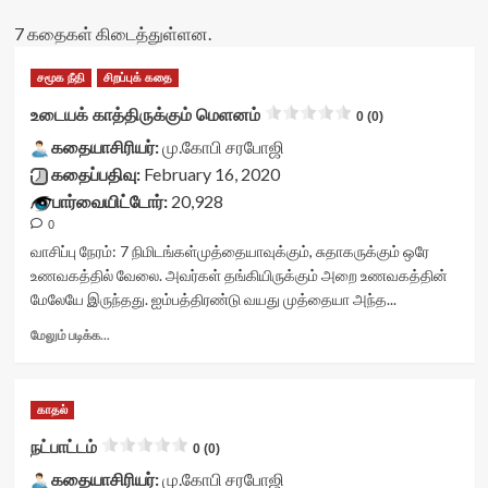
7 கதைகள் கிடைத்துள்ளன.
சமூக நீதி
சிறப்புக் கதை
உடையக் காத்திருக்கும் மெளனம்
0 (0)
கதையாசிரியர்:
மு.கோபி சரபோஜி
கதைப்பதிவு:
February 16, 2020
பார்வையிட்டோர்:
20,928
0
வாசிப்பு நேரம்:
7
நிமிடங்கள்
முத்தையாவுக்கும், சுதாகருக்கும் ஒரே
உணவகத்தில் வேலை. அவர்கள் தங்கியிருக்கும் அறை உணவகத்தின்
மேலேயே இருந்தது. ஐம்பத்திரண்டு வயது முத்தையா அந்த...
Read
மேலும் படிக்க...
more
about
உடையக்
காதல்
காத்திருக்கும்
மெளனம்<div
நட்பாட்டம்
0 (0)
class="yasr-
கதையாசிரியர்:
vv-
மு.கோபி சரபோஜி