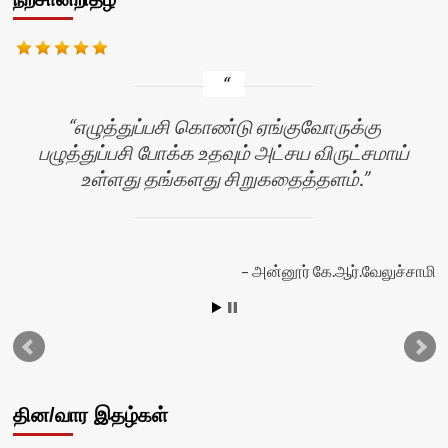
எழுத்துப்பசி கொண்டு ஏங்குவோருக்கு
பழுத்துப்பசி போக்க உதவும் அட்சய விருட்சமாய்
உள்ளது தங்களது சிறுகதைத்தளம்.
அன்னூர் கே.ஆர்.வேலுச்சாமி
தின/வார இதழ்கள்