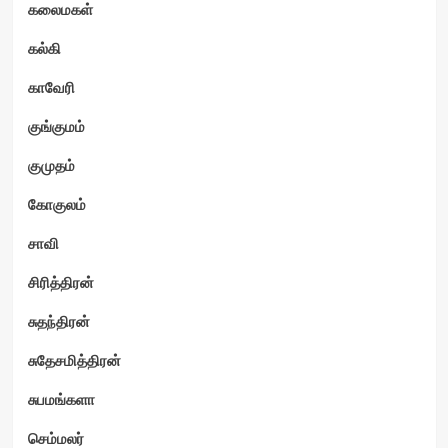
கலைமகள்
கல்கி
காவேரி
குங்குமம்
குமுதம்
கோகுலம்
சாவி
சிரித்திரன்
சுதந்திரன்
சுதேசமித்திரன்
சுபமங்களா
செம்மலர்