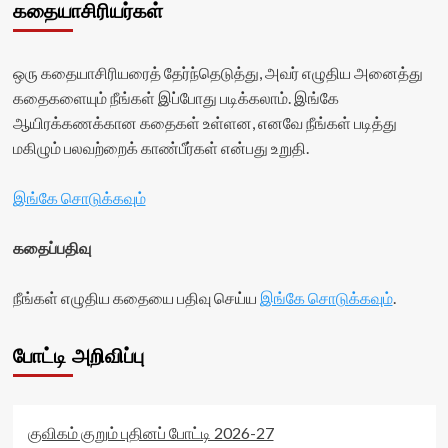
</div>
கதையாசிரியர்கள்
rater-
class="yasr-
<span
7d269aa766ea4'
vv-
class='yasr-
data-
stars-
stars-
rating='0'
title-
ஒரு கதையாசிரியரைத் தேர்ந்தெடுத்து, அவர் எழுதிய அனைத்து
title-
data-
container">
கதைகளையும் நீங்கள் இப்போது படிக்கலாம். இங்கே
average'>0
rater-
<div
ஆயிரக்கணக்கான கதைகள் உள்ளன, எனவே நீங்கள் படித்து
(0)
starsize='16'
class='yasr-
</span>
data-
stars-
மகிழும் பலவற்றைக் காண்பீர்கள் என்பது உறுதி.
</div>
rater-
title
postid='22236'
yasr-
இங்கே சொடுக்கவும்
data-
rater-
rater-
stars'
readonly='true'
id='yasr-
கதைப்பதிவு
data-
visitor-
readonly-
votes-
நீங்கள் எழுதிய கதையை பதிவு செய்ய
attribute='true'
இங்கே சொடுக்கவும்
.
readonly-
>
rater-
</div>
a7ec46792d6a6'
போட்டி அறிவிப்பு
<span
data-
class='yasr-
rating='0'
stars-
data-
title-
rater-
average'>0
starsize='16'
குவிகம் குறும் புதினப் போட்டி 2026-27
(0)