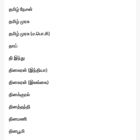
தமிழ் நேசன்
தமிழ் முரசு
தமிழ் முரசு (ம.பொ.சி)
தாய்
தி இந்து
தினகரன் (இந்தியா)
தினகரன் (இலங்கை)
தினக்குரல்
தினத்தந்தி
தினமணி
தினபூமி