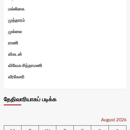
மல்லிகை
முத்தாரம்
முல்லை
ராணி
விகடன்
விவேக சிந்தாமணி
வீரகேசரி
தேதிவாரியாகப் படிக்க
August 2026