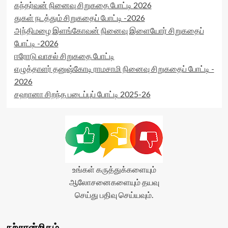
data-
கந்தர்வன் நினைவு சிறுகதை போட்டி 2026
</span>
rater-
துகள் நடத்தும் சிறுகதைப் போட்டி -2026
</div>
postid='22211'
அந்திமழை இளங்கோவன் நினைவு இளையோர் சிறுகதைப்
data-
rater-
போட்டி -2026
readonly='true'
ஈரோடு வாசல் சிறுகதை போட்டி
data-
எழுத்தாளர் தனுஷ்கோடி ராமசாமி நினைவு சிறுகதைப் போட்டி -
readonly-
attribute='true'
2026
>
சஹானா சிறந்த படைப்புப் போட்டி 2025-26
</div>
<span
class='yasr-
stars-
title-
average'>0
(0)
</span>
உங்கள் கருத்துக்களையும்
</div>
ஆலோசனைகளையும் தயவு
செய்து பதிவு செய்யவும்.
நற்சான்றிதழ்