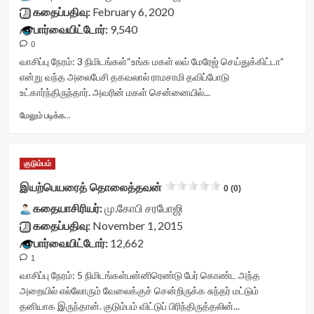
stars-
கதைப்பதிவு:
February 6, 2020
title-
பார்வையிட்டோர்:
9,540
container">
0
<div
class='yasr-
வாசிப்பு நேரம்:
3
நிமிடங்கள்
“உங்க மகள் லவ் மேரேஜ் செய்துக்கிட்டா”
stars-
என்று வந்த அலைபேசி தகவலால் ராமசாமி தவிப்போடு
title
உட்கார்ந்திருந்தார். அவரின் மகள் சென்னையில்...
yasr-
rater-
Read
மேலும் படிக்க...
stars'
more
id='yasr-
about
visitor-
நட்பாட்டம்<div
குடும்பம்
votes-
class="yasr-
readonly-
vv-
இயற்பெயரைத் தொலைத்தவன்
0 (0)
rater-
stars-
56227ae96b076'
கதையாசிரியர்:
title-
மு.கோபி சரபோஜி
data-
container">
கதைப்பதிவு:
November 1, 2015
rating='0'
<div
பார்வையிட்டோர்:
12,662
data-
class='yasr-
1
rater-
stars-
starsize='16'
title
வாசிப்பு நேரம்:
5
நிமிடங்கள்
பன்னிரெண்டு பேர் கொண்ட அந்த
data-
yasr-
அறையில் எல்லோரும் வேலைக்குச் சென்றிருக்க சுந்தர் மட்டும்
rater-
rater-
தனியாக இருந்தான். குடும்பம் விட்டுப் பிரிந்திருத்தலின்...
postid='30717'
stars'