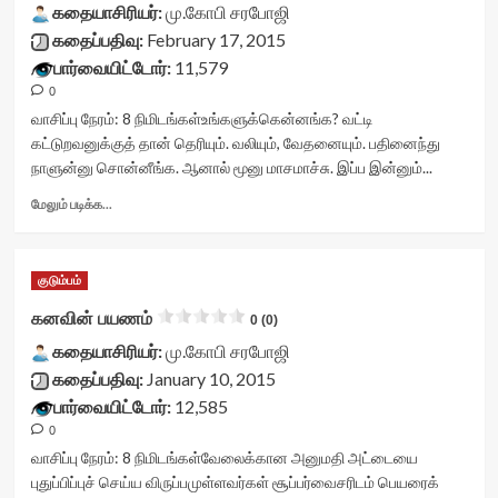
class='yasr-
data-
கதையாசிரியர்:
stars-
மு.கோபி சரபோஜி
stars-
rating='0'
title-
கதைப்பதிவு:
February 17, 2015
title-
data-
container">
பார்வையிட்டோர்:
11,579
average'>0
rater-
<div
(0)
0
starsize='16'
class='yasr-
</span>
data-
stars-
வாசிப்பு நேரம்:
8
நிமிடங்கள்
உங்களுக்கென்னங்க? வட்டி
</div>
rater-
title
கட்டுறவனுக்குத் தான் தெரியும். வலியும், வேதனையும். பதினைந்து
postid='23857'
yasr-
நாளுன்னு சொன்னீங்க. ஆனால் மூனு மாசமாச்சு. இப்ப இன்னும்...
data-
rater-
rater-
stars'
Read
மேலும் படிக்க...
readonly='true'
id='yasr-
more
data-
visitor-
about
readonly-
votes-
”சுலைமானி”
குடும்பம்
attribute='true'
readonly-
ஆபரேட்டர்<div
>
rater-
class="yasr-
கனவின் பயணம்
0 (0)
</div>
26a7d9e666d97'
vv-
<span
data-
கதையாசிரியர்:
stars-
மு.கோபி சரபோஜி
class='yasr-
rating='0'
title-
கதைப்பதிவு:
January 10, 2015
stars-
data-
container">
பார்வையிட்டோர்:
12,585
title-
rater-
<div
average'>0
0
starsize='16'
class='yasr-
(0)
data-
stars-
வாசிப்பு நேரம்:
8
நிமிடங்கள்
வேலைக்கான அனுமதி அட்டையை
</span>
rater-
title
புதுப்பிப்புச் செய்ய விருப்பமுள்ளவர்கள் சூப்பர்வைசரிடம் பெயரைக்
</div>
postid='23832'
yasr-