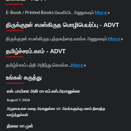
E-Book / Printed Books வெளியிட அணுகவும்
More
»
திருக்குறள் சமஸ்கிருத மொழிபெயர்ப்பு - ADVT
திருக்குறள் சமஸ்கிருத புத்தகத்தை வாங்க அணுகவும்
More
»
தமிழ்ச்சரம்.காம் - ADVT
தமிழ்ச்சரம் பற்றி அறிந்து கொள்ள...
More
»
உங்கள் கருத்து
எஸ். பாயிஸா அலி
on
எம்.எஸ்.அமானுல்லா
August 7, 2026
அருமையான கதை அமானுல்லா sir அவர்களுக்கு மனம் நிறைந்த
வாழ்த்துக்கள்
திலகா
on
முள்