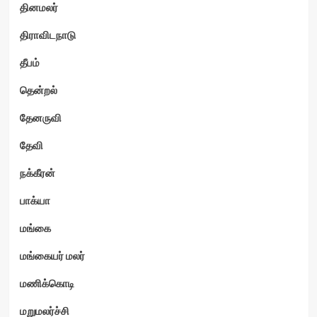
தினமலர்
திராவிடநாடு
தீபம்
தென்றல்
தேனருவி
தேவி
நக்கீரன்
பாக்யா
மங்கை
மங்கையர் மலர்
மணிக்கொடி
மறுமலர்ச்சி