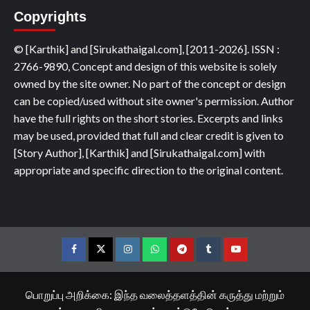
Copyrights
© [Karthik] and [Sirukathaigal.com], [2011-2026]. ISSN :
2766-9890, Concept and design of this website is solely
owned by the site owner. No part of the concept or design
can be copied/used without site owner's permission. Author
have the full rights on the short stories. Excerpts and links
may be used, provided that full and clear credit is given to
[Story Author], [Karthik] and [Sirukathaigal.com] with
appropriate and specific direction to the original content.
Facebook
Twitter
Instagram
Whatsapp
Telegram
Tumblr
YouTube
பொறுப்பு அறிக்கை: இந்த வலைத்தளத்தின் கருத்து மற்றும்