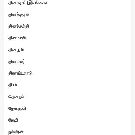
தினகரன் (இலங்கை)
தினக்குரல்
தினத்தந்தி
தினமணி
தினபூமி
தினமலர்
திராவிடநாடு
தீபம்
தென்றல்
தேனருவி
தேவி
நக்கீரன்