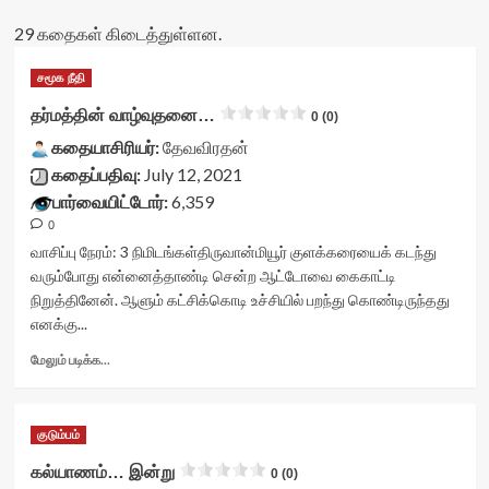
29 கதைகள் கிடைத்துள்ளன.
சமூக நீதி
தர்மத்தின் வாழ்வுதனை…
0 (0)
கதையாசிரியர்:
தேவவிரதன்
கதைப்பதிவு:
July 12, 2021
பார்வையிட்டோர்:
6,359
0
வாசிப்பு நேரம்:
3
நிமிடங்கள்
திருவான்மியூர் குளக்கரையைக் கடந்து
வரும்போது என்னைத்தாண்டி சென்ற ஆட்டோவை கைகாட்டி
நிறுத்தினேன். ஆளும் கட்சிக்கொடி உச்சியில் பறந்து கொண்டிருந்தது
எனக்கு...
Read
மேலும் படிக்க...
more
about
தர்மத்தின்
குடும்பம்
வாழ்வுதனை…
<div
கல்யாணம்… இன்று
0 (0)
class="yasr-