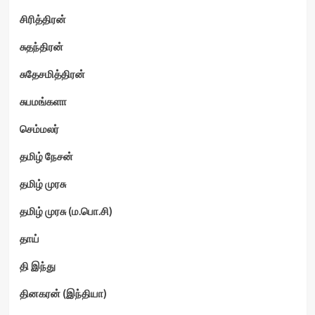
சிரித்திரன்
சுதந்திரன்
சுதேசமித்திரன்
சுபமங்களா
செம்மலர்
தமிழ் நேசன்
தமிழ் முரசு
தமிழ் முரசு (ம.பொ.சி)
தாய்
தி இந்து
தினகரன் (இந்தியா)