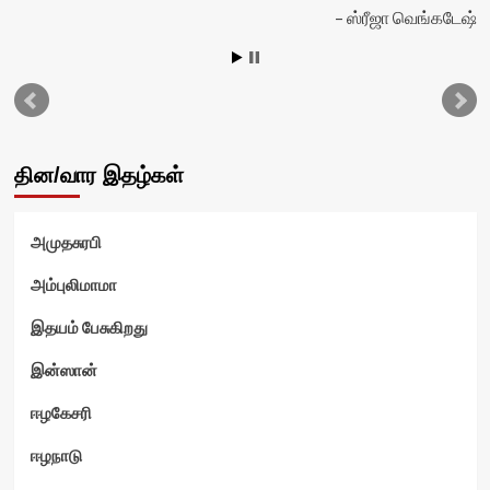
ஸ்ரீஜா வெங்கடேஷ்
ன்
தின/வார இதழ்கள்
அமுதசுரபி
அம்புலிமாமா
இதயம் பேசுகிறது
இன்ஸான்
ஈழகேசரி
ஈழநாடு