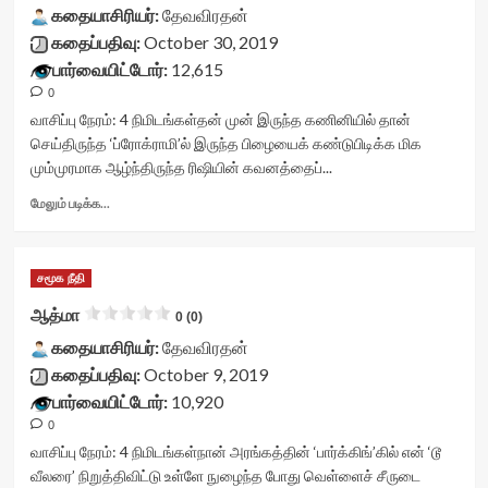
கதையாசிரியர்:
vv-
தேவவிரதன்
stars-
கதைப்பதிவு:
October 30, 2019
title-
பார்வையிட்டோர்:
12,615
container">
0
<div
class='yasr-
வாசிப்பு நேரம்:
4
நிமிடங்கள்
தன் முன் இருந்த கணினியில் தான்
stars-
செய்திருந்த ‘ப்ரோக்ராமி’ல் இருந்த பிழையைக் கண்டுபிடிக்க மிக
title
மும்முரமாக ஆழ்ந்திருந்த ரிஷியின் கவனத்தைப்...
yasr-
rater-
Read
மேலும் படிக்க...
stars'
more
id='yasr-
about
visitor-
கல்யாணம்…
சமூக நீதி
votes-
இன்று<div
readonly-
class="yasr-
ஆத்மா
0 (0)
rater-
vv-
6c7aa3164c76a'
கதையாசிரியர்:
stars-
தேவவிரதன்
data-
title-
கதைப்பதிவு:
October 9, 2019
rating='0'
container">
பார்வையிட்டோர்:
10,920
data-
<div
0
rater-
class='yasr-
starsize='16'
stars-
வாசிப்பு நேரம்:
4
நிமிடங்கள்
நான் அரங்கத்தின் ‘பார்க்கிங்’கில் என் ‘டூ
data-
title
வீலரை’ நிறுத்திவிட்டு உள்ளே நுழைந்த போது வெள்ளைச் சீருடை