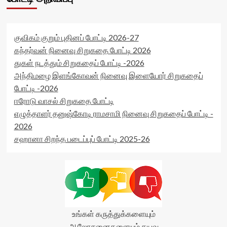
rating='0'
</span>
data-
</div>
rater-
starsize='16'
குவிகம் குறும் புதினப் போட்டி 2026-27
data-
rater-
கந்தர்வன் நினைவு சிறுகதை போட்டி 2026
postid='29206'
துகள் நடத்தும் சிறுகதைப் போட்டி -2026
data-
அந்திமழை இளங்கோவன் நினைவு இளையோர் சிறுகதைப்
rater-
போட்டி -2026
readonly='true'
data-
ஈரோடு வாசல் சிறுகதை போட்டி
readonly-
எழுத்தாளர் தனுஷ்கோடி ராமசாமி நினைவு சிறுகதைப் போட்டி -
attribute='true'
2026
>
</div>
சஹானா சிறந்த படைப்புப் போட்டி 2025-26
<span
class='yasr-
stars-
title-
average'>0
(0)
</span>
</div>
உங்கள் கருத்துக்களையும்
ஆலோசனைகளையும் தயவு