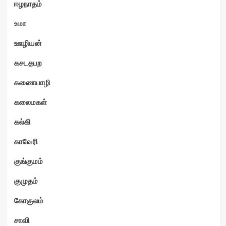
ஈழநாதம்
உமா
ஊழியன்
கசடதபற
கணையாழி
கலைமகள்
கல்கி
காவேரி
குங்குமம்
குமுதம்
கோகுலம்
சாவி