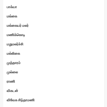
பாக்யா
மங்கை
மங்கையர் மலர்
மணிக்கொடி
மறுமலர்ச்சி
மல்லிகை
முத்தாரம்
முல்லை
ராணி
விகடன்
விவேக சிந்தாமணி