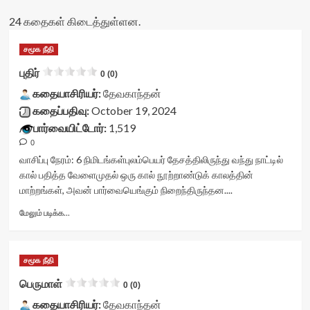
24 கதைகள் கிடைத்துள்ளன.
சமூக நீதி
புதிர்
0 (0)
கதையாசிரியர்:
தேவகாந்தன்
கதைப்பதிவு:
October 19, 2024
பார்வையிட்டோர்:
1,519
0
வாசிப்பு நேரம்:
6
நிமிடங்கள்
புலம்பெயர் தேசத்திலிருந்து வந்து நாட்டில்
கால் பதித்த வேளைமுதல் ஒரு கால் நூற்றாண்டுக் காலத்தின்
மாற்றங்கள், அவன் பார்வையெங்கும் நிறைந்திருந்தன....
Read
மேலும் படிக்க...
more
about
புதிர்<div
சமூக நீதி
class="yasr-
vv-
பெருமாள்
0 (0)
stars-
கதையாசிரியர்:
title-
தேவகாந்தன்