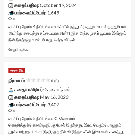
container">
கதைப்பதிவு:
October 19, 2024
<div
பார்வையிட்டோர்:
1,649
class='yasr-
0
stars-
title
வாசிப்பு நேரம்:
4
நிமிடங்கள்
உச்சியிலிருந்து அடித்துச் சப்பளித்ததுபோல்
yasr-
அடர்ந்து சடைத்து கட்டையாக நின்றிருந்த அந்த முதிர் பூவரசு இன்னும்
rater-
நின்றிருந்தது கண்டபோது, அந்த வீட்டில்...
stars'
id='yasr-
Read
மேலும் படிக்க...
visitor-
more
votes-
about
readonly-
பெருமாள்<div
சமூக நீதி
rater-
class="yasr-
ac260ff295789'
vv-
நீர்மாயம்
0 (0)
data-
stars-
rating='0'
கதையாசிரியர்:
title-
தேவகாந்தன்
data-
container">
கதைப்பதிவு:
May 16, 2023
rater-
<div
பார்வையிட்டோர்:
3,407
starsize='16'
class='yasr-
0
data-
stars-
rater-
title
வாசிப்பு நேரம்:
5
நிமிடங்கள்
மேலெல்லாம்
postid='35379'
yasr-
கொதித்துக்கொண்டிருப்பதுபோல் இருந்தது. இரவு பெரும்பொழுதும்
data-
rater-
தூக்கமற்றதாய்க் கழிந்திருந்ததில் விழித்தவளின் இமைகள் கனத்து,
rater-
stars'