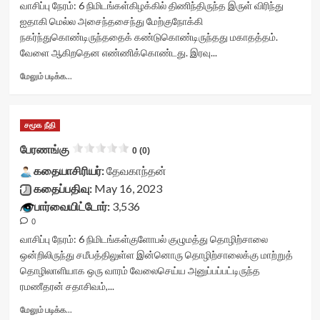
rater-
stars-
வாசிப்பு நேரம்:
6
நிமிடங்கள்
கிழக்கில் திணிந்திருந்த இருள் விரிந்து
postid='35381'
title
ஐதாகி மெல்ல அசைந்தசைந்து மேற்குநோக்கி
data-
yasr-
நகர்ந்துகொண்டிருந்ததைக் கண்டுகொண்டிருந்தது மகாதத்தம்.
rater-
rater-
வேளை ஆகிறதென எண்ணிக்கொண்டது. இரவு...
readonly='true'
stars'
data-
id='yasr-
Read
மேலும் படிக்க...
readonly-
visitor-
more
attribute='true'
votes-
about
>
readonly-
யுத்தம்<div
</div>
rater-
சமூக நீதி
class="yasr-
<span
5ff878ca36e21'
vv-
பேரணங்கு
class='yasr-
0 (0)
data-
stars-
stars-
rating='0'
கதையாசிரியர்:
title-
தேவகாந்தன்
title-
data-
container">
கதைப்பதிவு:
May 16, 2023
average'>0
rater-
<div
(0)
பார்வையிட்டோர்:
3,536
starsize='16'
class='yasr-
</span>
data-
0
stars-
</div>
rater-
title
வாசிப்பு நேரம்:
6
நிமிடங்கள்
குளோபல் குழுமத்து தொழிற்சாலை
postid='35382'
yasr-
ஒன்றிலிருந்து சமீபத்திலுள்ள இன்னொரு தொழிற்சாலைக்கு மாற்றுத்
data-
rater-
தொழிலாளியாக ஒரு வாரம் வேலைசெய்ய அனுப்பப்பட்டிருந்த
rater-
stars'
ரமணீதரன் சதாசிவம்,...
readonly='true'
id='yasr-
data-
visitor-
Read
மேலும் படிக்க...
readonly-
votes-