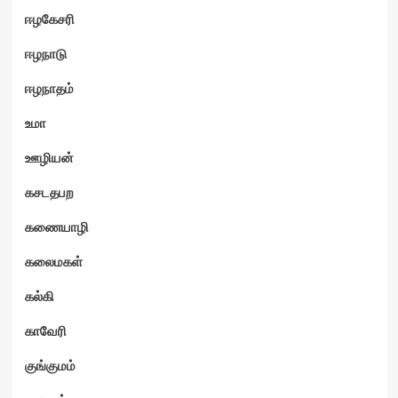
ஈழகேசரி
ஈழநாடு
ஈழநாதம்
உமா
ஊழியன்
கசடதபற
கணையாழி
கலைமகள்
கல்கி
காவேரி
குங்குமம்