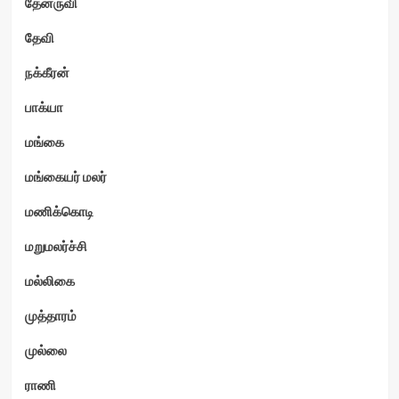
தேனருவி
தேவி
நக்கீரன்
பாக்யா
மங்கை
மங்கையர் மலர்
மணிக்கொடி
மறுமலர்ச்சி
மல்லிகை
முத்தாரம்
முல்லை
ராணி