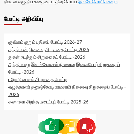
நீங்கள் எழுதிய கதையை பதிவு செய்ய
இங்கே சொடுக்கவும்
.
class='yasr-
data-
stars-
rater-
title-
starsize='16'
போட்டி அறிவிப்பு
average'>0
data-
(0)
rater-
</span>
postid='35388'
</div>
data-
குவிகம் குறும் புதினப் போட்டி 2026-27
rater-
readonly='true'
கந்தர்வன் நினைவு சிறுகதை போட்டி 2026
data-
துகள் நடத்தும் சிறுகதைப் போட்டி -2026
readonly-
அந்திமழை இளங்கோவன் நினைவு இளையோர் சிறுகதைப்
attribute='true'
போட்டி -2026
>
</div>
ஈரோடு வாசல் சிறுகதை போட்டி
<span
எழுத்தாளர் தனுஷ்கோடி ராமசாமி நினைவு சிறுகதைப் போட்டி -
class='yasr-
2026
stars-
title-
சஹானா சிறந்த படைப்புப் போட்டி 2025-26
average'>0
(0)
</span>
</div>