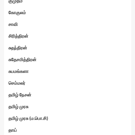
குமுதம்
கோகுலம்
சாவி
சிரித்திரன்
சுதந்திரன்
சுதேசமித்திரன்
சுபமங்களா
செம்மலர்
தமிழ் நேசன்
தமிழ் முரசு
தமிழ் முரசு (ம.பொ.சி)
தாய்