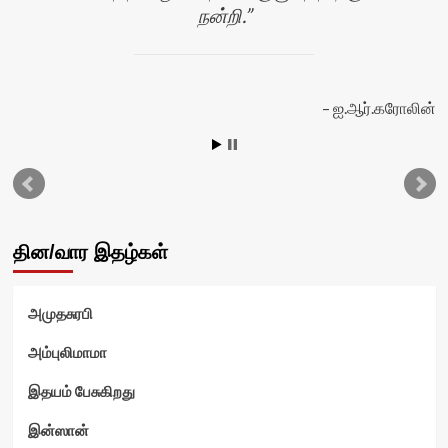
நன்றி.
ஐ.ஆர்.கரோலின்
வி
தின/வார இதழ்கள்
அமுதசுரபி
அம்புலிமாமா
இதயம் பேசுகிறது
இன்ஸான்