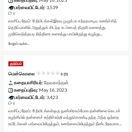
average'>0
rater-
container">
பார்வையிட்டோர்:
3,539
(0)
starsize='16'
<div
</span>
0
data-
class='yasr-
</div>
rater-
stars-
வாசிப்பு நேரம்:
8
நிமிடங்கள்
இரவு முழுக்;க சந்நதமாடிய உணர்ச்சித்
postid='35384'
title
தெறிப்புகளில் அலுத்துக் கிடந்த உடம்பைத் திருகி வளைத்து
data-
yasr-
முறிவெடுத்தபடி நித்திரை கலைந்து பாயிலிருந்து எழுந்து...
rater-
rater-
readonly='true'
stars'
Read
மேலும் படிக்க...
data-
id='yasr-
more
readonly-
visitor-
about
attribute='true'
votes-
விளாத்தி
குடும்பம்
>
readonly-
நிலம்<div
</div>
rater-
class="yasr-
மென்கொலை
0 (0)
<span
c25eaa868f17e'
vv-
class='yasr-
data-
கதையாசிரியர்:
stars-
தேவகாந்தன்
stars-
rating='0'
title-
கதைப்பதிவு:
May 16, 2023
title-
data-
container">
பார்வையிட்டோர்:
3,423
average'>0
rater-
<div
(0)
0
starsize='16'
class='yasr-
</span>
data-
stars-
வாசிப்பு நேரம்:
8
நிமிடங்கள்
ஒரு நுண்கிரகம்போல தன்னிலை கெடாச்
</div>
rater-
title
சுழற்சியில் தன்னைச் சுற்றிச்சுற்றி வந்துகொண்டிருந்த அந்த ஒற்றை
postid='35385'
yasr-
உயிர் அவன் பார்வையிலிருந்தும், உணர்கையிலிருந்தும் நீண்டநேரமாக...
data-
rater-
rater-