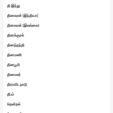
தி இந்து
தினகரன் (இந்தியா)
தினகரன் (இலங்கை)
தினக்குரல்
தினத்தந்தி
தினமணி
தினபூமி
தினமலர்
திராவிடநாடு
தீபம்
தென்றல்