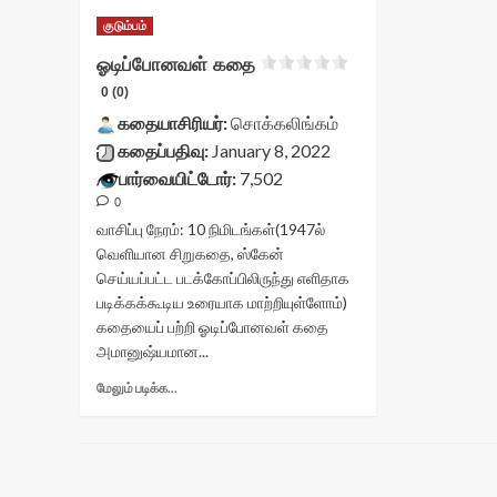
குடும்பம்
ஓடிப்போனவள் கதை
0 (0)
கதையாசிரியர்:
சொக்கலிங்கம்
கதைப்பதிவு:
January 8, 2022
பார்வையிட்டோர்:
7,502
0
வாசிப்பு நேரம்:
10
நிமிடங்கள்
(1947ல்
வெளியான சிறுகதை, ஸ்கேன்
செய்யப்பட்ட படக்கோப்பிலிருந்து எளிதாக
படிக்கக்கூடிய உரையாக மாற்றியுள்ளோம்)
கதையைப் பற்றி ஓடிப்போனவள் கதை
அமானுஷ்யமான...
Read
மேலும் படிக்க...
more
about
ஓடிப்போனவள்
கதை<div
class="yasr-