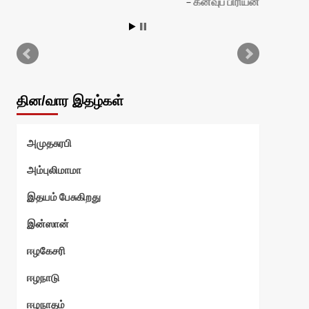
கனவுப் பிரியன்
தின/வார இதழ்கள்
அமுதசுரபி
அம்புலிமாமா
இதயம் பேசுகிறது
இன்ஸான்
ஈழகேசரி
ஈழநாடு
ஈழநாதம்