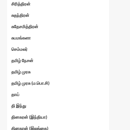
சிரித்திரன்
சுதந்திரன்
சுதேசமித்திரன்
சுபமங்களா
செம்மலர்
தமிழ் நேசன்
தமிழ் முரசு
தமிழ் முரசு (ம.பொ.சி)
தாய்
தி இந்து
தினகரன் (இந்தியா)
தினகரன் (இலங்கை)