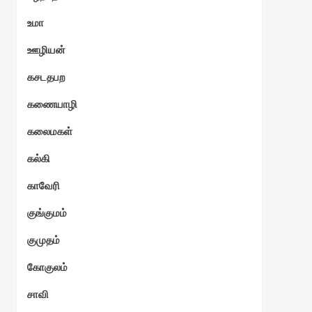
உமா
ஊழியன்
கசடதபற
கணையாழி
கலைமகள்
கல்கி
காவேரி
குங்குமம்
குமுதம்
கோகுலம்
சாவி