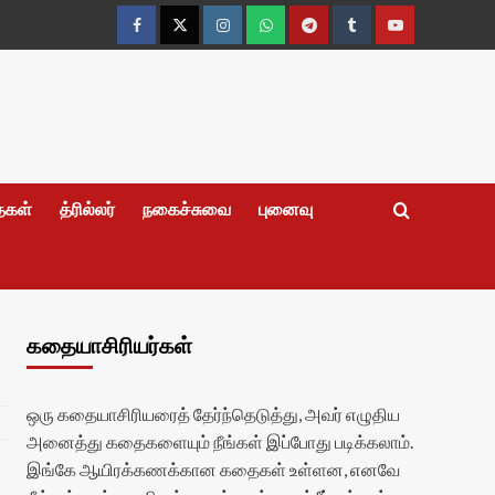
Facebook
Twitter
Instagram
Whatsapp
Telegram
Tumblr
YouTube
தைகள்
த்ரில்லர்
நகைச்சுவை
புனைவு
கதையாசிரியர்கள்
ஒரு கதையாசிரியரைத் தேர்ந்தெடுத்து, அவர் எழுதிய
அனைத்து கதைகளையும் நீங்கள் இப்போது படிக்கலாம்.
இங்கே ஆயிரக்கணக்கான கதைகள் உள்ளன, எனவே