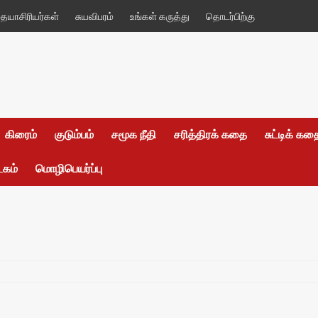
யாசிரியர்கள்
சுயவிபரம்
உங்கள் கருத்து
தொடர்பிற்கு
கிரைம்
குடும்பம்
சமூக நீதி
சரித்திரக் கதை
சுட்டிக் க
டகம்
மொழிபெயர்ப்பு