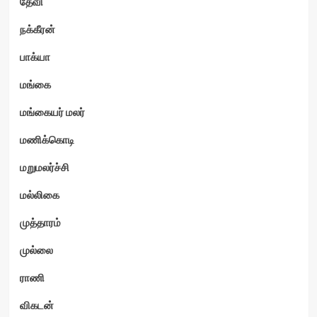
தேவி
நக்கீரன்
பாக்யா
மங்கை
மங்கையர் மலர்
மணிக்கொடி
மறுமலர்ச்சி
மல்லிகை
முத்தாரம்
முல்லை
ராணி
விகடன்