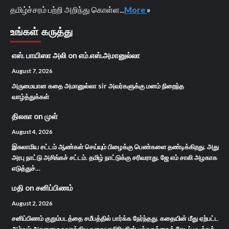
தமிழ்ச்சரம் பற்றி அறிந்து கொள்ள...
More
»
உங்கள் கருத்து
எஸ். பாயிஸா அலி
on
எம்.எஸ்.அமானுல்லா
August 7, 2026
அருமையான கதை அமானுல்லா sir அவர்களுக்கு மனம் நிறைந்த
வாழ்த்துக்கள்
திலகா
on
முள்
August 4, 2026
இசுலாமிய சட்டம் ஆண்கள் செய்யும் பிழைக்கு பெண்களை தண்டிக்கிறது. அது
அரபு நாட்டு அசிங்கச் சட்டம். தமிழ் நாட்டுக்கு சரிவராது. ஜே எம் சாலி அழகாக
எடுத்துச்…
மதி
on
சனிப்பிணம்
August 2, 2026
சனிப்பிணம் குறும்படத்தை சமீபத்தில் பார்க்க நேர்ந்தது. கதையின் மீது ஏற்பட்ட
ஆர்வம் அதனை உருவாக்கிய கதையாசிரியரின் புத்தகத்தைத் தேடிப் படிக்கத்