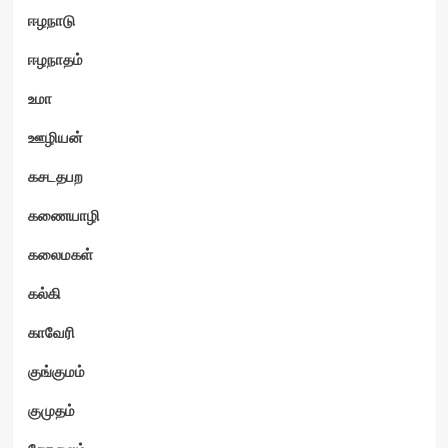
ஈழநாடு
ஈழநாதம்
உமா
ஊழியன்
கசடதபற
கணையாழி
கலைமகள்
கல்கி
காவேரி
குங்குமம்
குமுதம்