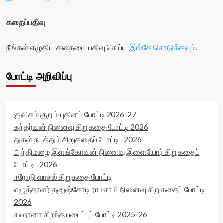
rater-
stars'
readonly='true'
id='yasr-
கதைப்பதிவு
data-
visitor-
readonly-
votes-
நீங்கள் எழுதிய கதையை பதிவு செய்ய
attribute='true'
இங்கே சொடுக்கவும்
.
readonly-
>
rater-
</div>
74ec600577a3e'
போட்டி அறிவிப்பு
<span
data-
class='yasr-
rating='0'
stars-
data-
title-
rater-
average'>0
starsize='16'
குவிகம் குறும் புதினப் போட்டி 2026-27
(0)
data-
கந்தர்வன் நினைவு சிறுகதை போட்டி 2026
</span>
rater-
துகள் நடத்தும் சிறுகதைப் போட்டி -2026
</div>
postid='16585'
அந்திமழை இளங்கோவன் நினைவு இளையோர் சிறுகதைப்
data-
rater-
போட்டி -2026
readonly='true'
ஈரோடு வாசல் சிறுகதை போட்டி
data-
எழுத்தாளர் தனுஷ்கோடி ராமசாமி நினைவு சிறுகதைப் போட்டி -
readonly-
attribute='true'
2026
>
சஹானா சிறந்த படைப்புப் போட்டி 2025-26
</div>