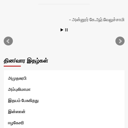
அன்னூர் கே.ஆர்.வேலுச்சாமி
தின/வார இதழ்கள்
அமுதசுரபி
வி
அம்புலிமாமா
இதயம் பேசுகிறது
இன்ஸான்
ஈழகேசரி