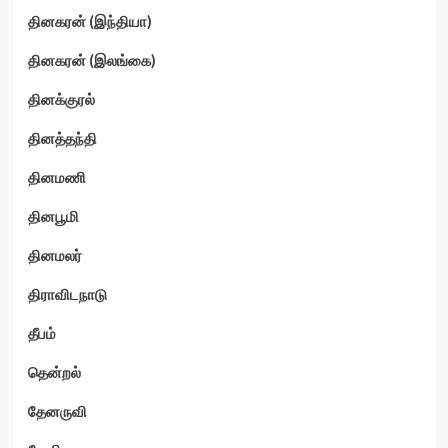
தினகரன் (இந்தியா)
தினகரன் (இலங்கை)
தினக்குரல்
தினத்தந்தி
தினமணி
தினபூமி
தினமலர்
திராவிடநாடு
தீபம்
தென்றல்
தேனருவி