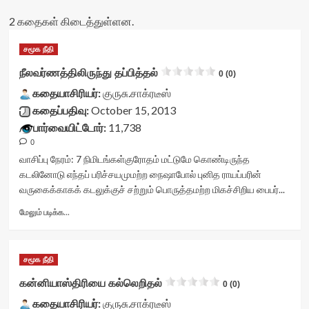
2 கதைகள் கிடைத்துள்ளன.
சமூக நீதி
நீலவர்ணத்திலிருந்து தப்பித்தல்
0 (0)
கதையாசிரியர்:
குருசு.சாக்ரடீஸ்
கதைப்பதிவு:
October 15, 2013
பார்வையிட்டோர்:
11,738
0
வாசிப்பு நேரம்:
7
நிமிடங்கள்
குரோதம் மட்டுமே கொண்டிருந்த
கடலினோடு எந்தப் பரிச்சயமுமற்ற நைஷாபோல் புனித ராயப்பரின்
வருகைக்காகக் கடலுக்குச் சற்றும் பொருத்தமற்ற மிகச்சிறிய பைபர்...
Read
மேலும் படிக்க...
more
about
நீலவர்ணத்திலிருந்து
சமூக நீதி
தப்பித்தல்<div
class="yasr-
கன்னியாஸ்திரியை கல்லெறிதல்
0 (0)
vv-
கதையாசிரியர்:
stars-
குருசு.சாக்ரடீஸ்