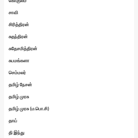
கோகுலம்
சாவி
சிரித்திரன்
சுதந்திரன்
சுதேசமித்திரன்
சுபமங்களா
செம்மலர்
தமிழ் நேசன்
தமிழ் முரசு
தமிழ் முரசு (ம.பொ.சி)
தாய்
தி இந்து