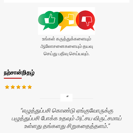
<span
class='yasr-
stars-
title-
average'>0
(0)
</span>
உங்கள் கருத்துக்களையும்
</div>
ஆலோசனைகளையும் தயவு
செய்து பதிவு செய்யவும்.
நற்சான்றிதழ்
எழுத்துப்பசி கொண்டு ஏங்குவோருக்கு
பழுத்துப்பசி போக்க உதவும் அட்சய விருட்சமாய்
உள்ளது தங்களது சிறுகதைத்தளம்.