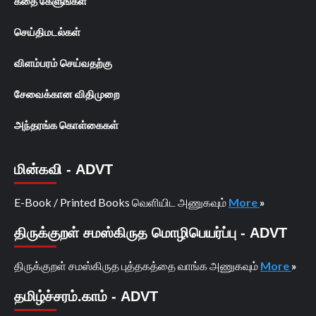
கதை கேளுங்கள்
செய்திமடல்கள்
விளம்பரம் செய்வதற்கு
சேவைக்கான விதிமுறை
அந்தரங்க கொள்கைகள்
மின்கவி - ADVT
E-Book / Printed Books வெளியிட அணுகவும்
More
»
திருக்குறள் சமஸ்கிருத மொழிபெயர்ப்பு - ADVT
திருக்குறள் சமஸ்கிருத புத்தகத்தை வாங்க அணுகவும்
More
»
தமிழ்ச்சரம்.காம் - ADVT