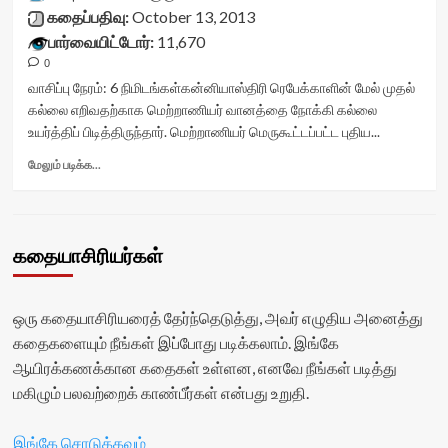
title-
கதைப்பதிவு:
October 13, 2013
container">
பார்வையிட்டோர்:
11,670
<div
0
class='yasr-
stars-
வாசிப்பு நேரம்:
6
நிமிடங்கள்
கன்னியாஸ்திரி ரெபேக்காளின் மேல் முதல்
title
கல்லை எறிவதற்காக மெற்றாணியர் வானத்தை நோக்கி கல்லை
yasr-
உயர்த்திப் பிடித்திருந்தார். மெற்றாணியர் மெருகூட்டப்பட்ட புதிய...
rater-
stars'
Read
மேலும் படிக்க...
id='yasr-
more
visitor-
about
votes-
கன்னியாஸ்திரியை
readonly-
கல்லெறிதல்<div
கதையாசிரியர்கள்
rater-
class="yasr-
075ea460c4e7a'
vv-
data-
stars-
rating='0'
title-
ஒரு கதையாசிரியரைத் தேர்ந்தெடுத்து, அவர் எழுதிய அனைத்து
data-
container">
கதைகளையும் நீங்கள் இப்போது படிக்கலாம். இங்கே
rater-
<div
ஆயிரக்கணக்கான கதைகள் உள்ளன, எனவே நீங்கள் படித்து
starsize='16'
class='yasr-
data-
stars-
மகிழும் பலவற்றைக் காண்பீர்கள் என்பது உறுதி.
rater-
title
postid='16597'
yasr-
இங்கே சொடுக்கவும்
data-
rater-