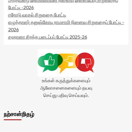
rater-
போட்டி -2026
readonly='true'
ஈரோடு வாசல் சிறுகதை போட்டி
data-
எழுத்தாளர் தனுஷ்கோடி ராமசாமி நினைவு சிறுகதைப் போட்டி -
readonly-
attribute='true'
2026
>
சஹானா சிறந்த படைப்புப் போட்டி 2025-26
</div>
<span
class='yasr-
stars-
title-
average'>0
(0)
</span>
உங்கள் கருத்துக்களையும்
</div>
ஆலோசனைகளையும் தயவு
செய்து பதிவு செய்யவும்.
நற்சான்றிதழ்