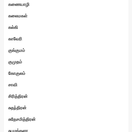
கணையாழி
கலைமகள்
கல்கி
காவேரி
குங்குமம்
குமுதம்
கோகுலம்
சாவி
சிரித்திரன்
சுதந்திரன்
சுதேசமித்திரன்
சுபமங்களா