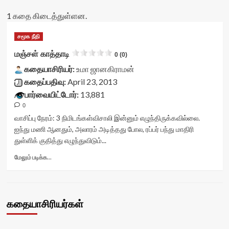
1 கதை கிடைத்துள்ளன.
சமூக நீதி
மஞ்சள் காத்தாடி
0 (0)
கதையாசிரியர்:
உமா ஜானகிராமன்
கதைப்பதிவு:
April 23, 2013
பார்வையிட்டோர்:
13,881
0
வாசிப்பு நேரம்:
3
நிமிடங்கள்
விசாலி இன்னும் எழுந்திருக்கவில்லை.
ஐந்து மணி ஆனதும், அலாரம் அடித்தது போல, ரப்பர் பந்து மாதிரி
துள்ளிக் குதித்து எழுந்துவிடும்...
Read
மேலும் படிக்க...
more
about
மஞ்சள்
காத்தாடி<div
கதையாசிரியர்கள்
class="yasr-
vv-
stars-