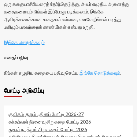
title-
ஒரு கதையாசிரியரைத் தேர்ந்தெடுத்து, அவர் எழுதிய அனைத்து
container">
கதைகளையும் நீங்கள் இப்போது படிக்கலாம். இங்கே
<div
ஆயிரக்கணக்கான கதைகள் உள்ளன, எனவே நீங்கள் படித்து
class='yasr-
stars-
மகிழும் பலவற்றைக் காண்பீர்கள் என்பது உறுதி.
title
yasr-
இங்கே சொடுக்கவும்
rater-
stars'
id='yasr-
கதைப்பதிவு
visitor-
votes-
நீங்கள் எழுதிய கதையை பதிவு செய்ய
இங்கே சொடுக்கவும்
.
readonly-
rater-
8b36f7730a56e'
போட்டி அறிவிப்பு
data-
rating='0'
data-
rater-
starsize='16'
குவிகம் குறும் புதினப் போட்டி 2026-27
data-
கந்தர்வன் நினைவு சிறுகதை போட்டி 2026
rater-
துகள் நடத்தும் சிறுகதைப் போட்டி -2026
postid='13743'
அந்திமழை இளங்கோவன் நினைவு இளையோர் சிறுகதைப்
data-