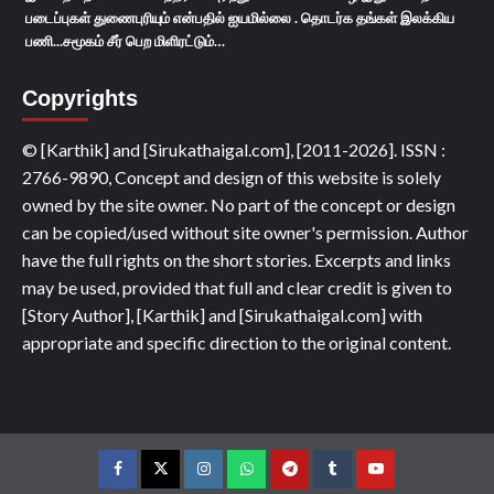
படைப்புகள் துணைபுரியும் என்பதில் ஐயமில்லை . தொடர்க தங்கள் இலக்கிய
பணி...சமூகம் சீர் பெற மிளிரட்டும்…
Copyrights
© [Karthik] and [Sirukathaigal.com], [2011-2026]. ISSN :
2766-9890, Concept and design of this website is solely
owned by the site owner. No part of the concept or design
can be copied/used without site owner's permission. Author
have the full rights on the short stories. Excerpts and links
may be used, provided that full and clear credit is given to
[Story Author], [Karthik] and [Sirukathaigal.com] with
appropriate and specific direction to the original content.
Facebook
Twitter
Instagram
Whatsapp
Telegram
Tumblr
YouTube