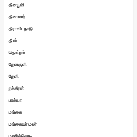
தினபூமி
தினமலர்
திராவிடநாடு
தீபம்
தென்றல்
தேனருவி
தேவி
நக்கீரன்
பாக்யா
மங்கை
மங்கையர் மலர்
மணிக்கொடி