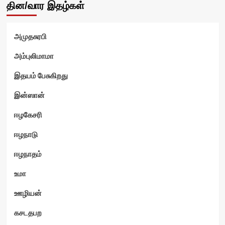
தின/வார இதழ்கள்
அமுதசுரபி
அம்புலிமாமா
இதயம் பேசுகிறது
இன்ஸான்
ஈழகேசரி
ஈழநாடு
ஈழநாதம்
உமா
ஊழியன்
கசடதபற