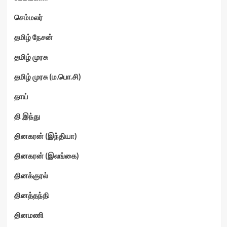
செம்மலர்
தமிழ் நேசன்
தமிழ் முரசு
தமிழ் முரசு (ம.பொ.சி)
தாய்
தி இந்து
தினகரன் (இந்தியா)
தினகரன் (இலங்கை)
தினக்குரல்
தினத்தந்தி
தினமணி