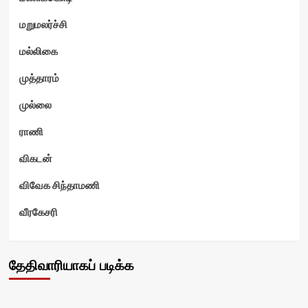
மறுமலர்ச்சி
மல்லிகை
முத்தாரம்
முல்லை
ராணி
விகடன்
விவேக சிந்தாமணி
வீரகேசரி
தேதிவாரியாகப் படிக்க