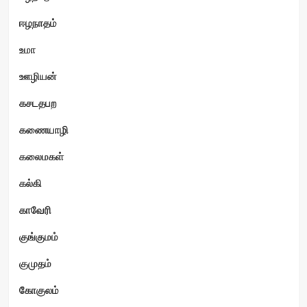
ஈழநாதம்
உமா
ஊழியன்
கசடதபற
கணையாழி
கலைமகள்
கல்கி
காவேரி
குங்குமம்
குமுதம்
கோகுலம்