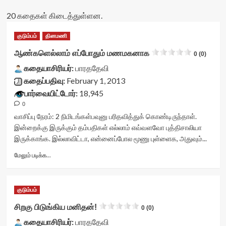
20 கதைகள் கிடைத்துள்ளன.
குடும்பம்
தினமணி
ஆண்களெல்லாம் எப்போதும் மணமகனாக
0 (0)
கதையாசிரியர்:
பாரததேவி
கதைப்பதிவு:
February 1, 2013
பார்வையிட்டோர்:
18,945
0
வாசிப்பு நேரம்:
2
நிமிடங்கள்
பவுனு பரிதவித்துக் கொண்டிருந்தாள்.
இன்றைக்கு இருக்கும் தம்பதிகள் எல்லாம் எவ்வளவோ புத்திசாலியா
இருக்காங்க. இல்லாவிட்டா, என்னைப்போல மூணு புள்ளைக, அதுவும்...
Read
மேலும் படிக்க...
more
about
ஆண்களெல்லாம்
குடும்பம்
எப்போதும்
மணமகனாக<div
சிறகு பிடுங்கிய மனிதன்!
0 (0)
class="yasr-
கதையாசிரியர்:
vv-
பாரததேவி