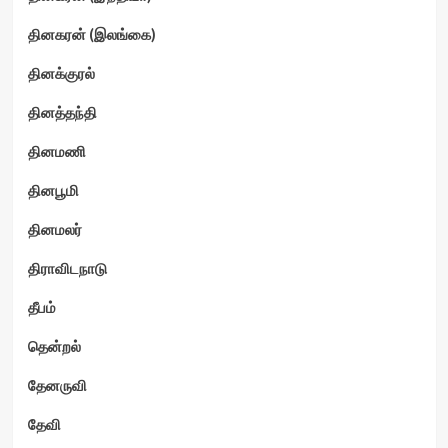
தினகரன் (இலங்கை)
தினக்குரல்
தினத்தந்தி
தினமணி
தினபூமி
தினமலர்
திராவிடநாடு
தீபம்
தென்றல்
தேனருவி
தேவி