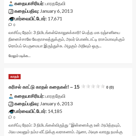
>
votes-
கதையாசிரியர்:
–
பாரததேவி
</div>
readonly-
17<div
கதைப்பதிவு:
January 6, 2013
<span
rater-
class="yasr-
பார்வையிட்டோர்:
17,671
class='yasr-
9776385f7ff4a'
vv-
stars-
0
data-
stars-
title-
rating='0'
title-
வாசிப்பு நேரம்:
3
நிமிடங்கள்
கொலுசுக்காரி! பெத்த மக ரஞ்சனியை
average'>0
data-
container">
நினைச்சாலே வேதாசலத்துக்கும், அவர் பொண்டாட்டி ராசம்மாவுக்கும்
(0)
rater-
<div
ரொம்பப் பெருமையா இருந்துச்சு. அழகும் அறிவும் ஒரு...
</span>
starsize='16'
class='yasr-
</div>
data-
stars-
Read
மேலும் படிக்க...
rater-
title
more
postid='9732'
yasr-
about
data-
rater-
கரிசல்
காதல்
rater-
stars'
காட்டு
readonly='true'
id='yasr-
காதல்
கரிசல் காட்டு காதல் கதைகள்! – 15
0 (0)
data-
visitor-
கதைகள்!
readonly-
votes-
கதையாசிரியர்:
–
பாரததேவி
attribute='true'
readonly-
16<div
கதைப்பதிவு:
January 6, 2013
>
rater-
class="yasr-
பார்வையிட்டோர்:
14,185
</div>
f0991a4675035'
vv-
<span
0
data-
stars-
class='yasr-
rating='0'
title-
வாசிப்பு நேரம்:
3
நிமிடங்கள்
விருந்து ‘‘இன்னைக்கு உன் அயித்தயும்,
stars-
data-
container">
அவ மவனும் நம்ம வீட்டுக்கு வராகளாம். ஆனா, அவுக வாரது நமக்கு
title-
rater-
<div