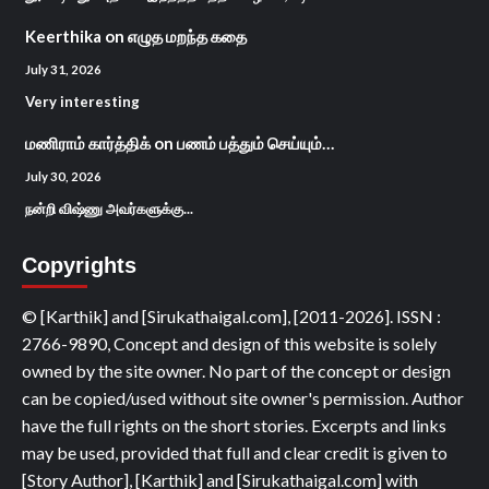
Keerthika
on
எழுத மறந்த கதை
July 31, 2026
Very interesting
மணிராம் கார்த்திக்
on
பணம் பத்தும் செய்யும்…
July 30, 2026
நன்றி விஷ்ணு அவர்களுக்கு...
Copyrights
© [Karthik] and [Sirukathaigal.com], [2011-2026]. ISSN :
2766-9890, Concept and design of this website is solely
owned by the site owner. No part of the concept or design
can be copied/used without site owner's permission. Author
have the full rights on the short stories. Excerpts and links
may be used, provided that full and clear credit is given to
[Story Author], [Karthik] and [Sirukathaigal.com] with