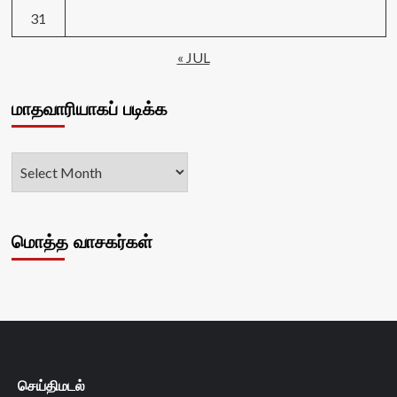
31
« JUL
மாதவாரியாகப் படிக்க
மொத்த வாசகர்கள்
செய்திமடல்