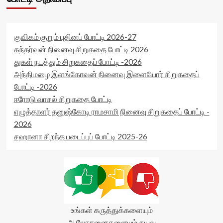
data-
stars-
rating='0'
title-
data-
average'>0
rater-
குவிகம் குறும் புதினப் போட்டி 2026-27
(0)
starsize='16'
</span>
data-
கந்தர்வன் நினைவு சிறுகதை போட்டி 2026
</div>
rater-
துகள் நடத்தும் சிறுகதைப் போட்டி -2026
postid='9714'
அந்திமழை இளங்கோவன் நினைவு இளையோர் சிறுகதைப்
data-
போட்டி -2026
rater-
readonly='true'
ஈரோடு வாசல் சிறுகதை போட்டி
data-
எழுத்தாளர் தனுஷ்கோடி ராமசாமி நினைவு சிறுகதைப் போட்டி -
readonly-
2026
attribute='true'
>
சஹானா சிறந்த படைப்புப் போட்டி 2025-26
</div>
<span
class='yasr-
stars-
title-
average'>0
(0)
</span>
உங்கள் கருத்துக்களையும்
</div>
ஆலோசனைகளையும் தயவு