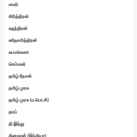
சாவி
சிரித்திரன்
சுதந்திரன்
சுதேசமித்திரன்
சுபமங்களா
செம்மலர்
தமிழ் நேசன்
தமிழ் முரசு
தமிழ் முரசு (ம.பொ.சி)
தாய்
தி இந்து
தினகரன் (இந்தியா)