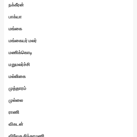
நக்கீரன்
பாக்யா
மங்கை
மங்கையர் மலர்
மணிக்கொடி
மறுமலர்ச்சி
மல்லிகை
முத்தாரம்
முல்லை
ராணி
விகடன்
விவேக சிந்தாமணி