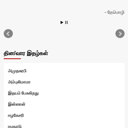
தேமொழி
ன்
தின/வார இதழ்கள்
அமுதசுரபி
அம்புலிமாமா
இதயம் பேசுகிறது
இன்ஸான்
ஈழகேசரி
ஈழநாடு