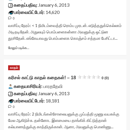
stars-
கதைப்பதிவு:
January 6, 2013
title-
பார்வையிட்டோர்:
14,620
container">
0
<div
class='yasr-
வாசிப்பு நேரம்:
< 1
நிமிடம்
வைத்தி ரொம்ப முரடன். எடுத்ததுக்கெல்லாம்
stars-
அடிதடிதேன். அதுலயும் பொம்பளைகன்னா அவனுக்கு ஒட்டுன
title
தூசிதேன். எங்கேயாவது பொம்பளைக கொஞ்சம் சத்தமா பேசிட்டா...
yasr-
rater-
Read
மேலும் படிக்க...
stars'
more
id='yasr-
about
visitor-
சிறகு
காதல்
votes-
பிடுங்கிய
readonly-
மனிதன்!
கரிசல் காட்டு காதல் கதைகள்! – 18
0 (0)
rater-
<div
afa4f7ffe9a56'
கதையாசிரியர்:
class="yasr-
பாரததேவி
data-
vv-
கதைப்பதிவு:
January 6, 2013
rating='0'
stars-
பார்வையிட்டோர்:
18,181
data-
title-
0
rater-
container">
starsize='16'
<div
வாசிப்பு நேரம்:
2
நிமிடங்கள்
சோலையனுக்கு முப்பத்தி மூணு வயசுக்கு
data-
class='yasr-
மேல ஆகிடுச்சு. தன்னோட இளமையை தாங்கிக் கிட்டுத்தான்
rater-
stars-
கல்யாணத்துக்கு காத்திருக்கான். ஆனா, அவனுக்கு பொண்ணு...
postid='10855'
title