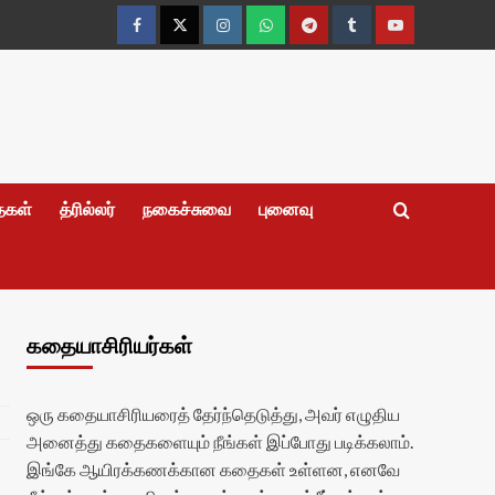
Facebook
Twitter
Instagram
Whatsapp
Telegram
Tumblr
YouTube
தைகள்
த்ரில்லர்
நகைச்சுவை
புனைவு
கதையாசிரியர்கள்
ஒரு கதையாசிரியரைத் தேர்ந்தெடுத்து, அவர் எழுதிய
அனைத்து கதைகளையும் நீங்கள் இப்போது படிக்கலாம்.
இங்கே ஆயிரக்கணக்கான கதைகள் உள்ளன, எனவே