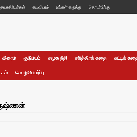
யாசிரியர்கள்
சுயவிபரம்
உங்கள் கருத்து
தொடர்பிற்கு
கிரைம்
குடும்பம்
சமூக நீதி
சரித்திரக் கதை
சுட்டிக் க
டகம்
மொழிபெயர்ப்பு
ிருஷ்ணன்