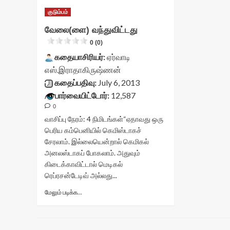
குடும்பம்
வேலை(ளை) வந்துவிட்டது
0 (0)
கதையாசிரியர்:
ஏர்வாடி
எஸ்.இராதாகிருஷ்ணன்
கதைப்பதிவு:
July 6, 2013
பார்வையிட்டோர்:
12,587
0
வாசிப்பு நேரம்:
4
நிமிடங்கள்
“ஏதாவது ஒரு
பெரிய கம்பெனியில் கெமிஸ்டாகச்
சேரலாம். இல்லையென்றால் கெமிகல்
அனலஸ்டாகப் போகலாம். அதுவும்
கிடைக்காவிட்டால் மெடிகல்
ரெப்ரசன்டேடிவ் அல்லது...
Read
மேலும் படிக்க...
more
about
வேலை(ளை)
வந்துவிட்டது<div