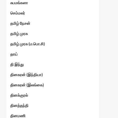
சுபமங்களா
செம்மலர்
தமிழ் நேசன்
தமிழ் முரசு
தமிழ் முரசு (ம.பொ.சி)
தாய்
தி இந்து
தினகரன் (இந்தியா)
தினகரன் (இலங்கை)
தினக்குரல்
தினத்தந்தி
தினமணி