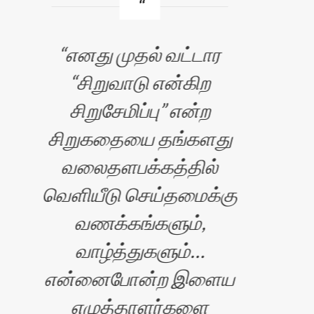
எனது முதல் வட்டார
உங
“சிறுவாடு என்கிற
மிக
சிறுசேமிப்பு” என்ற
சிறுகதையை தங்களது
உள
வலைதளபக்கத்தில்
த
வெளியீடு செய்தமைக்கு
நீ
வணக்கங்களும்,
எல
வாழ்த்துகளும்…
பிர
என்னைபோன்ற இளைய
படை
எழுத்தாளர்களை
வந்