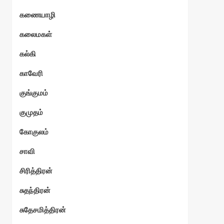
கணையாழி
ேகம்
கலைமகள்
கல்கி
காவேரி
குங்குமம்
குமுதம்
கோகுலம்
சாவி
சிரித்திரன்
சுதந்திரன்
சுதேசமித்திரன்