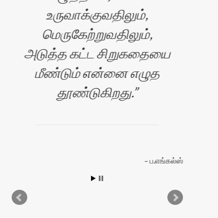
உருவாக்குவதிலும்,
ஆ
மெருகேற்றுவதிலும்,
அடுத்த கட்ட சிறுகதையை
மீண்டும் என்னை எழுத
தூண்டுகிறது.
ப.எங்கல்ஸ்