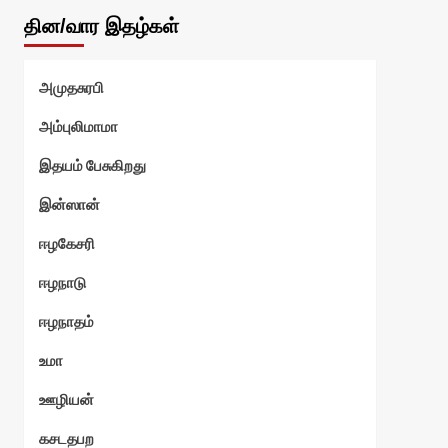
தின/வார இதழ்கள்
அமுதசுரபி
அம்புலிமாமா
இதயம் பேசுகிறது
இன்ஸான்
ஈழகேசரி
ஈழநாடு
ஈழநாதம்
உமா
ஊழியன்
கசடதபற