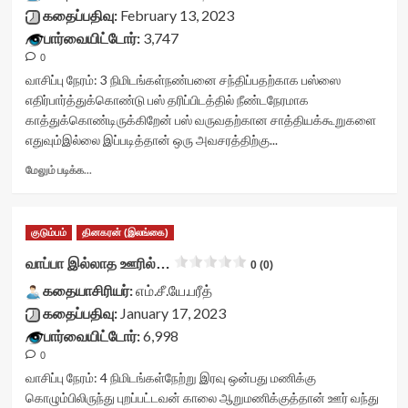
stars-
கதைப்பதிவு:
February 13, 2023
title-
பார்வையிட்டோர்:
3,747
container">
0
<div
class='yasr-
வாசிப்பு நேரம்:
3
நிமிடங்கள்
நண்பனை சந்திப்பதற்காக பஸ்ஸை
stars-
எதிர்பார்த்துக்கொண்டு பஸ் தரிப்பிடத்தில் நீண்டநேரமாக
title
காத்துக்கொண்டிருக்கிறேன் பஸ் வருவதற்கான சாத்தியக்கூறுகளை
yasr-
எதுவும்இல்லை இப்படித்தான் ஒரு அவசரத்திற்கு...
rater-
stars'
Read
மேலும் படிக்க...
id='yasr-
more
visitor-
about
votes-
கெட்டுப்போன
readonly-
குடும்பம்
தினகரன் (இலங்கை)
காலம்<div
rater-
class="yasr-
வாப்பா இல்லாத ஊரில்…
0 (0)
ea565674a4555'
vv-
data-
கதையாசிரியர்:
stars-
எம்.சீ.யே.பரீத்
rating='0'
title-
கதைப்பதிவு:
January 17, 2023
data-
container">
பார்வையிட்டோர்:
6,998
rater-
<div
starsize='16'
0
class='yasr-
data-
stars-
வாசிப்பு நேரம்:
4
நிமிடங்கள்
நேற்று இரவு ஒன்பது மணிக்கு
rater-
title
கொழும்பிலிருந்து புறப்பட்டவன் காலை ஆறுமணிக்குத்தான் ஊர் வந்து
postid='39500'