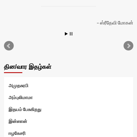
ஸ்ரீதேவி மோகன்
தின/வார இதழ்கள்
அமுதசுரபி
அம்புலிமாமா
இதயம் பேசுகிறது
ம்
இன்ஸான்
ஈழகேசரி