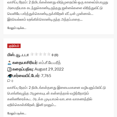
data-
stars-
வாசிப்பு நேரம்:
2
நிமிடங்கள்
எனது விடுமுறையில் ஒரு காலைப்பொழுது
(0)
rater-
title
அமைதியாக கடந்துகொண்டிருந்தது ஜன்னல்களை விரித்துவிட்டு
</span>
postid='37451'
yasr-
வெளியே பார்த்துக்கொண்டிருக்கிறேன் வீட்டின் முன்னால்…
</div>
data-
rater-
இரவெல்லாம் உறங்கிக்கொண்டிருந்த அந்தப்பாதை...
rater-
stars'
readonly='true'
id='yasr-
Read
மேலும் படிக்க...
data-
visitor-
more
readonly-
votes-
about
attribute='true'
readonly-
ஒரு
>
rater-
குடும்பம்
நாள்
</div>
5ba54a4c66f74'
ஒரு
மிஸ்..யூ..டடா
<span
0 (0)
data-
பொழுது<div
class='yasr-
rating='0'
கதையாசிரியர்:
class="yasr-
எம்.சீ.யே.பரீத்
stars-
data-
vv-
கதைப்பதிவு:
August 29, 2022
title-
rater-
stars-
average'>0
பார்வையிட்டோர்:
7,765
starsize='16'
title-
(0)
data-
0
container">
</span>
rater-
<div
வாசிப்பு நேரம்:
2
நிமிடங்கள்
தனது இளையமகனை வழியனுப்பிவிட்டு
</div>
postid='36964'
class='yasr-
பொங்கிஎழுந்த அழுகையுடன் கன்னத்தால் வழிந்தோடும்
data-
stars-
கண்ணீரைக்கூட அடக்க முடியாமல் வாடகை வாகணத்தில்
rater-
title
ஏறிக்கொள்கிறேன், இனி நானும்...
readonly='true'
yasr-
data-
rater-
Read
மேலும் படிக்க...
readonly-
stars'