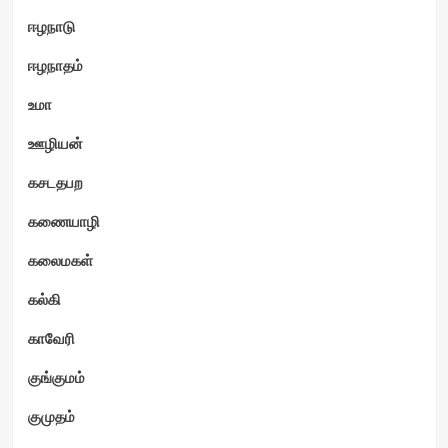
ஈழநாடு
ஈழநாதம்
உமா
ஊழியன்
கசடதபற
கணையாழி
கலைமகள்
கல்கி
காவேரி
குங்குமம்
குமுதம்