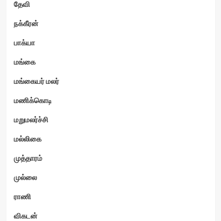
தேவி
நக்கீரன்
பாக்யா
மங்கை
மங்கையர் மலர்
மணிக்கொடி
மறுமலர்ச்சி
மல்லிகை
முத்தாரம்
முல்லை
ராணி
விகடன்