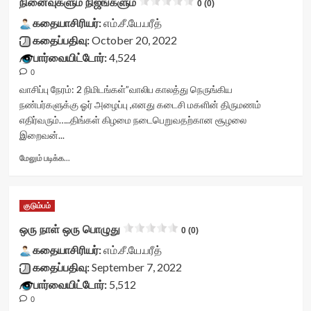
நினைவுகளும் நிஜங்களும்
0 (0)
</div>
readonly-
class="yasr-
<span
rater-
கதையாசிரியர்:
vv-
எம்.சீ.யே.பரீத்
class='yasr-
aa557b445d664'
stars-
கதைப்பதிவு:
October 20, 2022
stars-
data-
title-
பார்வையிட்டோர்:
4,524
title-
rating='0'
container">
average'>0
0
data-
<div
(0)
rater-
class='yasr-
வாசிப்பு நேரம்:
2
நிமிடங்கள்
”வாலிப காலத்து நெருங்கிய
</span>
starsize='16'
stars-
நண்பர்களுக்கு ஓர் அழைப்பு ,எனது கடைசி மகளின் திருமணம்
</div>
data-
title
எதிர்வரும்…..திங்கள் கிழமை நடைபெறுவதற்கான சூழலை
rater-
yasr-
இறைவன்...
postid='37742'
rater-
data-
stars'
Read
மேலும் படிக்க...
rater-
id='yasr-
more
readonly='true'
visitor-
about
data-
votes-
நினைவுகளும்
readonly-
readonly-
குடும்பம்
நிஜங்களும்<div
attribute='true'
rater-
class="yasr-
ஒரு நாள் ஒரு பொழுது
0 (0)
>
74558a6da6647'
vv-
</div>
data-
கதையாசிரியர்:
stars-
எம்.சீ.யே.பரீத்
<span
rating='0'
title-
கதைப்பதிவு:
September 7, 2022
class='yasr-
data-
container">
பார்வையிட்டோர்:
5,512
stars-
rater-
<div
title-
starsize='16'
0
class='yasr-
average'>0