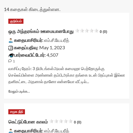
14 கதைகள் கிடைத்துள்ளன.
குடும்பம்
ஒரு அந்தரங்கம் ஊமையானபோது
0 (0)
கதையாசிரியர்:
எம்.சீ.யே.பரீத்
கதைப்பதிவு:
May 1, 2023
பார்வையிட்டோர்:
4,507
1
வாசிப்பு நேரம்:
3
நிமிடங்கள்
அவள் சுமைஹா பெற்றோருக்கு
செல்லப்பிள்ளை அண்ணன் தம்பி,அக்கா தங்கை உடன் பிறப்புகள் இல்லா
தனிகட்டை அதனால் தானோ என்னவோ வீட்டில்...
Read
மேலும் படிக்க...
more
about
ஒரு
சமூக நீதி
அந்தரங்கம்
ஊமையானபோது<div
கெட்டுப்போன காலம்
0 (0)
class="yasr-
கதையாசிரியர்:
vv-
எம்.சீ.யே.பரீத்