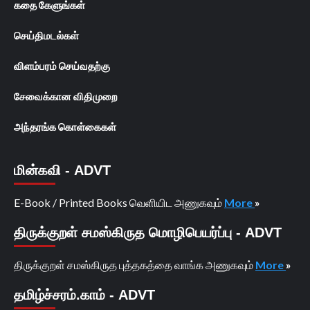
கதை கேளுங்கள்
செய்திமடல்கள்
விளம்பரம் செய்வதற்கு
சேவைக்கான விதிமுறை
அந்தரங்க கொள்கைகள்
மின்கவி - ADVT
E-Book / Printed Books வெளியிட அணுகவும்
More
»
திருக்குறள் சமஸ்கிருத மொழிபெயர்ப்பு - ADVT
திருக்குறள் சமஸ்கிருத புத்தகத்தை வாங்க அணுகவும்
More
»
தமிழ்ச்சரம்.காம் - ADVT