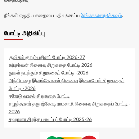
<span
data-
class='yasr-
rating='0'
நீங்கள் எழுதிய கதையை பதிவு செய்ய
இங்கே சொடுக்கவும்
.
stars-
data-
title-
rater-
average'>0
starsize='16'
போட்டி அறிவிப்பு
(0)
data-
</span>
rater-
</div>
postid='34569'
data-
குவிகம் குறும் புதினப் போட்டி 2026-27
rater-
readonly='true'
கந்தர்வன் நினைவு சிறுகதை போட்டி 2026
data-
துகள் நடத்தும் சிறுகதைப் போட்டி -2026
readonly-
அந்திமழை இளங்கோவன் நினைவு இளையோர் சிறுகதைப்
attribute='true'
போட்டி -2026
>
</div>
ஈரோடு வாசல் சிறுகதை போட்டி
<span
எழுத்தாளர் தனுஷ்கோடி ராமசாமி நினைவு சிறுகதைப் போட்டி -
class='yasr-
2026
stars-
title-
சஹானா சிறந்த படைப்புப் போட்டி 2025-26
average'>0
(0)
</span>