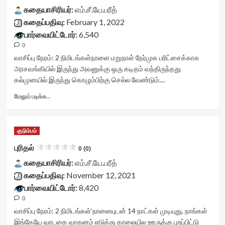
class='yasr-
rater-
கதையாசிரியர்:
title-
எம்.சீ.யே.பரீத்
stars-
starsize='16'
container">
கதைப்பதிவு:
February 1, 2022
title-
data-
<div
average'>0
பார்வையிட்டோர்:
rater-
6,540
class='yasr-
(0)
postid='36681'
0
stars-
</span>
data-
title
வாசிப்பு நேரம்:
2
நிமிடங்கள்
நாளை மறுநாள் நேர்முக பரிட்சைக்காக
</div>
rater-
yasr-
அரசவங்கியில் இருந்து அவனுக்கு ஒரு கடிதம் வந்திருந்தது
readonly='true'
rater-
கல்முனயில் இருந்து கொழும்பிற்கு செல்ல வேண்டும்....
data-
stars'
readonly-
id='yasr-
Read
மேலும் படிக்க...
attribute='true'
visitor-
more
>
votes-
about
</div>
readonly-
மனிதம்<div
<span
குடும்பம்
rater-
class="yasr-
class='yasr-
4a64654f746fa'
vv-
புரிதல்
stars-
0 (0)
data-
stars-
title-
rating='0'
கதையாசிரியர்:
title-
எம்.சீ.யே.பரீத்
average'>0
data-
container">
கதைப்பதிவு:
November 12, 2021
(0)
rater-
<div
</span>
பார்வையிட்டோர்:
8,420
starsize='16'
class='yasr-
</div>
0
data-
stars-
rater-
title
வாசிப்பு நேரம்:
2
நிமிடங்கள்
‘நாளையுடன் 14 நாட்கள் முடியுது, நாங்கள்
postid='35819'
yasr-
இங்கேயே வாடகை வாகனம் எடுத்து காலையில ஊருக்கு புறப்பிட்டு