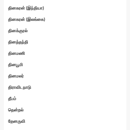
தினகரன் (இந்தியா)
தினகரன் (இலங்கை)
தினக்குரல்
தினத்தந்தி
தினமணி
தினபூமி
தினமலர்
திராவிடநாடு
தீபம்
தென்றல்
தேனருவி