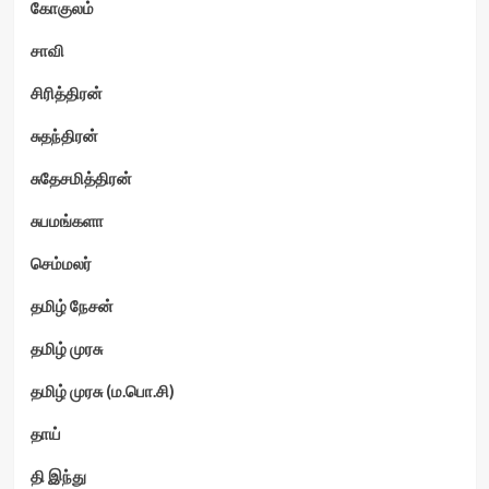
கோகுலம்
சாவி
சிரித்திரன்
சுதந்திரன்
சுதேசமித்திரன்
சுபமங்களா
செம்மலர்
தமிழ் நேசன்
தமிழ் முரசு
தமிழ் முரசு (ம.பொ.சி)
தாய்
தி இந்து