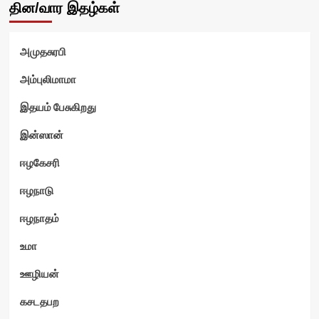
தின/வார இதழ்கள்
அமுதசுரபி
அம்புலிமாமா
இதயம் பேசுகிறது
இன்ஸான்
ஈழகேசரி
ஈழநாடு
ஈழநாதம்
உமா
ஊழியன்
கசடதபற