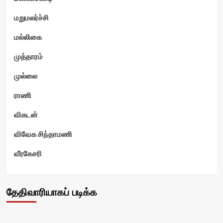
மறுமலர்ச்சி
மல்லிகை
முத்தாரம்
முல்லை
ராணி
விகடன்
விவேக சிந்தாமணி
வீரகேசரி
தேதிவாரியாகப் படிக்க