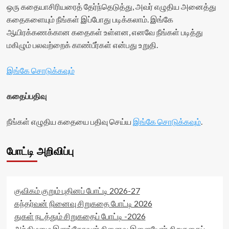
container">
ஒரு கதையாசிரியரைத் தேர்ந்தெடுத்து, அவர் எழுதிய அனைத்து
<div
கதைகளையும் நீங்கள் இப்போது படிக்கலாம். இங்கே
class='yasr-
ஆயிரக்கணக்கான கதைகள் உள்ளன, எனவே நீங்கள் படித்து
stars-
title
மகிழும் பலவற்றைக் காண்பீர்கள் என்பது உறுதி.
yasr-
rater-
இங்கே சொடுக்கவும்
stars'
id='yasr-
visitor-
கதைப்பதிவு
votes-
readonly-
நீங்கள் எழுதிய கதையை பதிவு செய்ய
இங்கே சொடுக்கவும்
.
rater-
3aa89576c3a74'
data-
போட்டி அறிவிப்பு
rating='0'
data-
rater-
starsize='16'
data-
குவிகம் குறும் புதினப் போட்டி 2026-27
rater-
கந்தர்வன் நினைவு சிறுகதை போட்டி 2026
postid='25373'
துகள் நடத்தும் சிறுகதைப் போட்டி -2026
data-
அந்திமழை இளங்கோவன் நினைவு இளையோர் சிறுகதைப்
rater-