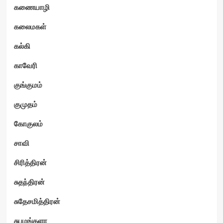
கணையாழி
கலைமகள்
கல்கி
காவேரி
குங்குமம்
குமுதம்
கோகுலம்
சாவி
சிரித்திரன்
சுதந்திரன்
சுதேசமித்திரன்
சுபமங்களா