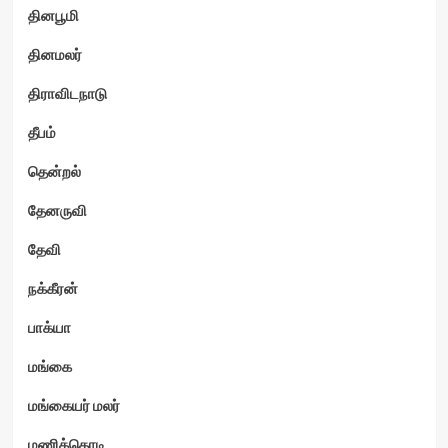
தினபூமி
தினமலர்
திராவிடநாடு
தீபம்
தென்றல்
தேனருவி
தேவி
நக்கீரன்
பாக்யா
மங்கை
மங்கையர் மலர்
மணிக்கொடி