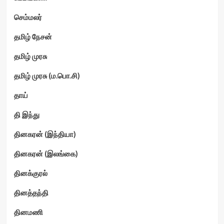
செம்மலர்
தமிழ் நேசன்
தமிழ் முரசு
தமிழ் முரசு (ம.பொ.சி)
தாய்
தி இந்து
தினகரன் (இந்தியா)
தினகரன் (இலங்கை)
தினக்குரல்
தினத்தந்தி
தினமணி