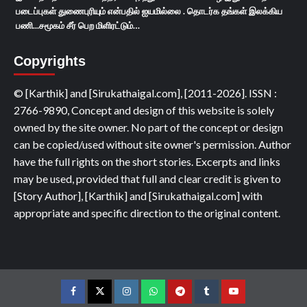
படைப்புகள் துணைபுரியும் என்பதில் ஐயமில்லை . தொடர்க தங்கள் இலக்கிய
பணி...சமூகம் சீர் பெற மிளிரட்டும்…
Copyrights
© [Karthik] and [Sirukathaigal.com], [2011-2026]. ISSN :
2766-9890, Concept and design of this website is solely
owned by the site owner. No part of the concept or design
can be copied/used without site owner's permission. Author
have the full rights on the short stories. Excerpts and links
may be used, provided that full and clear credit is given to
[Story Author], [Karthik] and [Sirukathaigal.com] with
appropriate and specific direction to the original content.
Facebook
Twitter
Instagram
Whatsapp
Telegram
Tumblr
YouTube