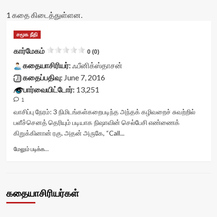
1 கதை கிடைத்துள்ளன.
சமூக நீதி
கார்மேகம்
0 (0)
கதையாசிரியர்:
ஃபீனிக்ஸ்தாசன்
கதைப்பதிவு:
June 7, 2016
பார்வையிட்டோர்:
13,251
1
வாசிப்பு நேரம்:
3
நிமிடங்கள்
கறைபடிந்த அந்தக் கழிவறைச் சுவற்றில்
பளீச்செனத் தெரியும் படியாக நிஷாவின் செல்பேசி எண்ணைக்
கிறுக்கினான் ரகு. அதன் அருகே, “Call...
Read
மேலும் படிக்க...
more
about
கார்மேகம்<div
class="yasr-
கதையாசிரியர்கள்
vv-
stars-
title-