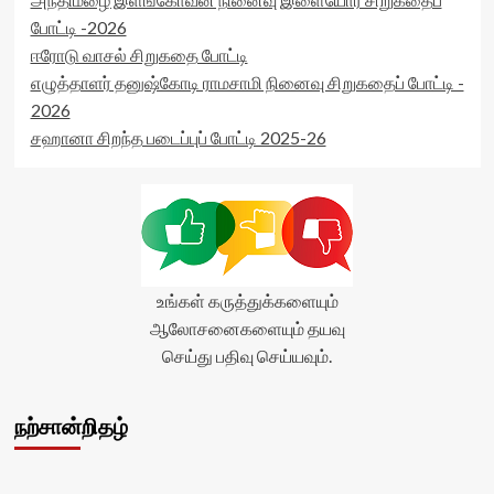
readonly='true'
போட்டி -2026
data-
ஈரோடு வாசல் சிறுகதை போட்டி
readonly-
எழுத்தாளர் தனுஷ்கோடி ராமசாமி நினைவு சிறுகதைப் போட்டி -
attribute='true'
>
2026
</div>
சஹானா சிறந்த படைப்புப் போட்டி 2025-26
<span
class='yasr-
stars-
title-
average'>0
(0)
</span>
</div>
உங்கள் கருத்துக்களையும்
ஆலோசனைகளையும் தயவு
செய்து பதிவு செய்யவும்.
நற்சான்றிதழ்