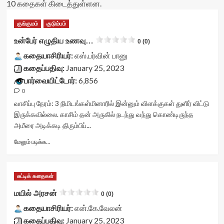
10 கதைகள் கிடைத்துள்ளன.
குங்குமம்
குடும்பம்
உன்பேர் எழுதிய உணவு…
0 (0)
கதையாசிரியர்:
எஸ்.பர்வின் பானு
கதைப்பதிவு:
January 25, 2023
பார்வையிட்டோர்:
6,856
0
வாசிப்பு நேரம்:
3
நிமிடங்கள்
மினாரில் இன்னும் விளக்குகள் துளிர் விட்டு
இருக்கவில்லை. காசிம் தன் அருகில் நடந்து வந்து கொண்டிருந்த
அமீரை அடிக்கடி திரும்பிப்...
Read
மேலும் படிக்க...
more
about
உன்பேர்
சுட்டிக் கதைகள்
எழுதிய
உணவு…
மயில் அரசன்
0 (0)
<div
கதையாசிரியர்:
class="yasr-
என்.கே.வேலன்
vv-
கதைப்பதிவு:
January 25, 2023