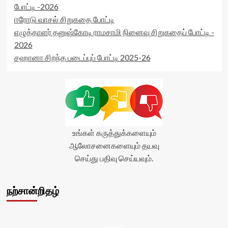
readonly='true'
போட்டி -2026
data-
ஈரோடு வாசல் சிறுகதை போட்டி
readonly-
எழுத்தாளர் தனுஷ்கோடி ராமசாமி நினைவு சிறுகதைப் போட்டி -
attribute='true'
>
2026
</div>
சஹானா சிறந்த படைப்புப் போட்டி 2025-26
<span
class='yasr-
stars-
title-
average'>0
(0)
</span>
</div>
உங்கள் கருத்துக்களையும்
ஆலோசனைகளையும் தயவு
செய்து பதிவு செய்யவும்.
நற்சான்றிதழ்