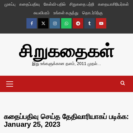
Skip
முகப்பு
கதைப்பதிவு
கேள்வி-பதில்
சிறுகதை பற்றி
கதையாசிரியர்கள்
to
சுயவிபரம்
உங்கள் கருத்து
தொடர்பிற்கு
content
Facebook
Twitter
Instagram
Whatsapp
Telegram
Tumblr
YouTube
சிறுகதைகள்
இது உங்களுக்கான தளம், 2011 முதல்…
Primary
Menu
கதைப்பதிவு செய்த தேதிவாரியாகப் படிக்க:
January 25, 2023