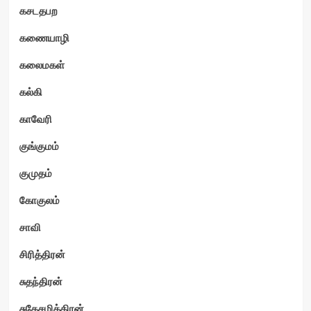
கசடதபற
கணையாழி
கலைமகள்
கல்கி
காவேரி
குங்குமம்
குமுதம்
கோகுலம்
சாவி
சிரித்திரன்
சுதந்திரன்
சுதேசமித்திரன்