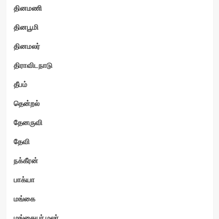
தினமணி
தினபூமி
தினமலர்
திராவிடநாடு
தீபம்
தென்றல்
தேனருவி
தேவி
நக்கீரன்
பாக்யா
மங்கை
மங்கையர் மலர்