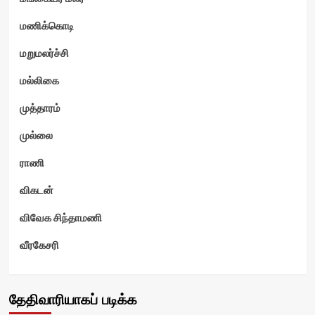
மணிக்கொடி
மறுமலர்ச்சி
மல்லிகை
முத்தாரம்
முல்லை
ராணி
விகடன்
விவேக சிந்தாமணி
வீரகேசரி
தேதிவாரியாகப் படிக்க