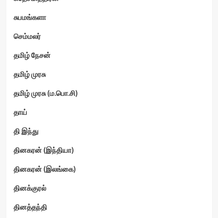
சுபமங்களா
செம்மலர்
தமிழ் நேசன்
தமிழ் முரசு
தமிழ் முரசு (ம.பொ.சி)
தாய்
தி இந்து
தினகரன் (இந்தியா)
தினகரன் (இலங்கை)
தினக்குரல்
தினத்தந்தி