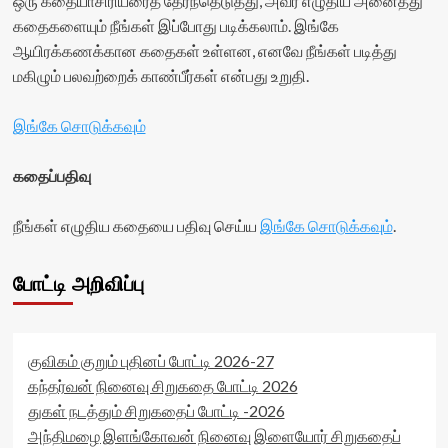
ஒரு கதையாசிரியரைத் தேர்ந்தெடுத்து, அவர் எழுதிய அனைத்து
class='yasr-
rating='0'
<div
கதைகளையும் நீங்கள் இப்போது படிக்கலாம். இங்கே
stars-
data-
class='yasr-
title-
ஆயிரக்கணக்கான கதைகள் உள்ளன, எனவே நீங்கள் படித்து
rater-
stars-
average'>0
starsize='16'
title
மகிழும் பலவற்றைக் காண்பீர்கள் என்பது உறுதி.
(0)
data-
yasr-
</span>
rater-
rater-
இங்கே சொடுக்கவும்
</div>
postid='37640'
stars'
data-
id='yasr-
rater-
visitor-
கதைப்பதிவு
readonly='true'
votes-
data-
readonly-
நீங்கள் எழுதிய கதையை பதிவு செய்ய
readonly-
இங்கே சொடுக்கவும்
.
rater-
attribute='true'
56697a6c887c4'
>
data-
போட்டி அறிவிப்பு
</div>
rating='0'
<span
data-
class='yasr-
rater-
stars-
starsize='16'
title-
data-
குவிகம் குறும் புதினப் போட்டி 2026-27
average'>0
rater-
கந்தர்வன் நினைவு சிறுகதை போட்டி 2026
(0)
postid='37505'
துகள் நடத்தும் சிறுகதைப் போட்டி -2026
</span>
data-
</div>
அந்திமழை இளங்கோவன் நினைவு இளையோர் சிறுகதைப்
rater-