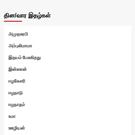
தின/வார இதழ்கள்
அமுதசுரபி
அம்புலிமாமா
இதயம் பேசுகிறது
இன்ஸான்
ஈழகேசரி
ஈழநாடு
ஈழநாதம்
உமா
ஊழியன்