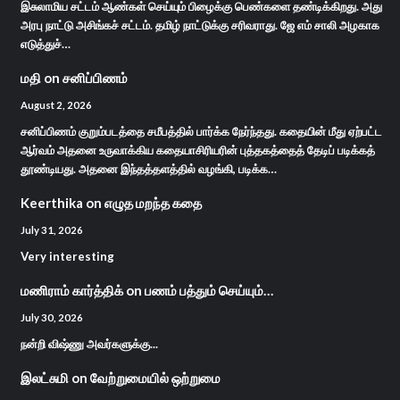
இசுலாமிய சட்டம் ஆண்கள் செய்யும் பிழைக்கு பெண்களை தண்டிக்கிறது. அது
அரபு நாட்டு அசிங்கச் சட்டம். தமிழ் நாட்டுக்கு சரிவராது. ஜே எம் சாலி அழகாக
எடுத்துச்…
மதி
on
சனிப்பிணம்
August 2, 2026
சனிப்பிணம் குறும்படத்தை சமீபத்தில் பார்க்க நேர்ந்தது. கதையின் மீது ஏற்பட்ட
ஆர்வம் அதனை உருவாக்கிய கதையாசிரியரின் புத்தகத்தைத் தேடிப் படிக்கத்
தூண்டியது. அதனை இந்தத்தளத்தில் வழங்கி, படிக்க…
Keerthika
on
எழுத மறந்த கதை
July 31, 2026
Very interesting
மணிராம் கார்த்திக்
on
பணம் பத்தும் செய்யும்…
July 30, 2026
நன்றி விஷ்ணு அவர்களுக்கு...
இலட்சுமி
on
வேற்றுமையில் ஒற்றுமை