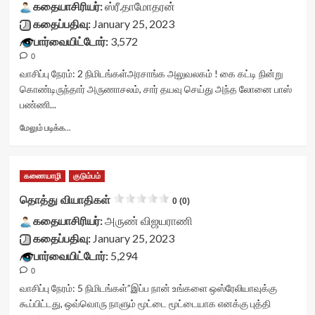
class='yasr-
data-
கதையாசிரியர்:
stars-
ஸ்ரீ.தாமோதரன்
stars-
rater-
title-
கதைப்பதிவு:
January 25, 2023
title-
starsize='16'
container">
பார்வையிட்டோர்:
3,572
average'>0
data-
<div
(0)
rater-
0
class='yasr-
</span>
postid='37466'
stars-
வாசிப்பு நேரம்:
2
நிமிடங்கள்
அரசாங்க அலுவலகம் ! கை கட்டி நின்று
</div>
data-
title
கொண்டிருந்தார் அருணாசலம், சார் தயவு செய்து அந்த லோனை பாஸ்
rater-
yasr-
பண்ணி...
readonly='true'
rater-
data-
stars'
Read
மேலும் படிக்க...
readonly-
id='yasr-
more
attribute='true'
visitor-
about
>
votes-
மனைவியின்
</div>
கணையாழி
குடும்பம்
readonly-
கம்மல்<div
<span
rater-
class="yasr-
தொத்து வியாதிகள்
0 (0)
class='yasr-
768584e74da0a'
vv-
stars-
data-
கதையாசிரியர்:
stars-
அருண் விஜயராணி
title-
rating='0'
title-
கதைப்பதிவு:
January 25, 2023
average'>0
data-
container">
பார்வையிட்டோர்:
5,294
(0)
rater-
<div
</span>
0
starsize='16'
class='yasr-
</div>
data-
stars-
வாசிப்பு நேரம்:
5
நிமிடங்கள்
”இப்ப நான் உங்களை ஒஸ்ரேலியாவுக்கு
rater-
title
கூப்பிட்டது, ஒவ்வொரு நாளும் மூட்டை மூட்டையாக எனக்கு புத்தி
postid='37831'
yasr-