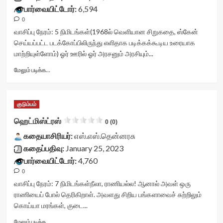
stars-
பார்வையிட்டோர்:
6,594
title-
0
container">
<div
வாசிப்பு நேரம்:
5
நிமிடங்கள்
(1968ல் வெளியான சிறுகதை, ஸ்கேன்
class='yasr-
செய்யப்பட்ட படக்கோப்பிலிருந்து எளிதாக படிக்கக்கூடிய உரையாக
stars-
மாற்றியுள்ளோம்) ஓர்‌ ஊரில்‌ ஓர்‌ அரசனும்‌ அரசியும்‌...
title
yasr-
Read
மேலும் படிக்க...
rater-
more
stars'
about
id='yasr-
மயில்
குடும்பம்
visitor-
அரசன்<div
votes-
class="yasr-
ஹெட்மிஸ்ட்ரஸ்
0 (0)
readonly-
vv-
rater-
கதையாசிரியர்:
stars-
எஸ்.எஸ்.தென்னரசு
3b8857468c7a7'
title-
கதைப்பதிவு:
January 25, 2023
data-
container">
பார்வையிட்டோர்:
4,760
rating='0'
<div
0
data-
class='yasr-
rater-
stars-
வாசிப்பு நேரம்:
7
நிமிடங்கள்
நீலா, ராணியல்ல! ஆனால் அவள் ஒரு
starsize='16'
title
ராணியைப் போல் தெரிகிறாள். அவளது சிறிய பங்களாவைச் சுற்றிலும்
data-
yasr-
கொய்யா மரங்கள், குடை...
rater-
rater-
postid='37378'
stars'
Read
மேலும் படிக்க...