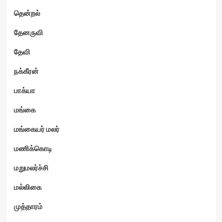
தென்றல்
தேனருவி
தேவி
நக்கீரன்
பாக்யா
மங்கை
மங்கையர் மலர்
மணிக்கொடி
மறுமலர்ச்சி
மல்லிகை
முத்தாரம்