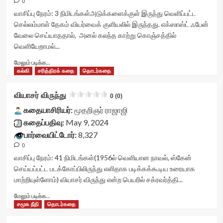
0
<div
class='yasr-
வாசிப்பு நேரம்:
3
நிமிடங்கள்
அடுக்களைக்குள் இருந்து வெளிப்பட்ட
stars-
செல்லம்மாள் தேகம் வியர்வைக் குளியலில் இருந்தது. எக்ஸாஸ்ட் ஃபேன்
title
வேலை செய்யாததால், அனல் கலந்த காற்று கொஞ்சத்தில்
yasr-
வெளியேறாமல்...
rater-
stars'
Read
மேலும் படிக்க...
id='yasr-
more
கல்கி
சரித்திரக் கதை
தொடர்கதை
visitor-
about
votes-
நல்ல
வியாசர் விருந்து
0 (0)
readonly-
மனசுக்காரர்கள்!
rater-
<div
கதையாசிரியர்:
மூதறிஞர் ராஜாஜி
7352a43477166'
class="yasr-
கதைப்பதிவு:
May 9, 2024
data-
vv-
பார்வையிட்டோர்:
8,327
rating='0'
stars-
data-
0
title-
rater-
container">
வாசிப்பு நேரம்:
41
நிமிடங்கள்
(1956ல் வெளியான நாவல், ஸ்கேன்
starsize='16'
<div
செய்யப்பட்ட படக்கோப்பிலிருந்து எளிதாக படிக்கக்கூடிய உரையாக
data-
class='yasr-
மாற்றியுள்ளோம்) வியாசர் விருந்து என்ற பெயரில் சக்ரவர்த்தி...
rater-
stars-
postid='43766'
title
Read
மேலும் படிக்க...
data-
yasr-
more
சமூக நீதி
தொடர்கதை
rater-
rater-
about
readonly='true'
stars'
வியாசர்