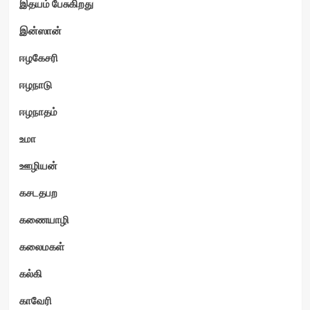
இதயம் பேசுகிறது
இன்ஸான்
ஈழகேசரி
ஈழநாடு
ஈழநாதம்
உமா
ஊழியன்
கசடதபற
கணையாழி
கலைமகள்
கல்கி
காவேரி