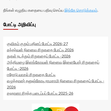
visitor-
readonly='true'
votes-
data-
நீங்கள் எழுதிய கதையை பதிவு செய்ய
இங்கே சொடுக்கவும்
.
readonly-
readonly-
rater-
attribute='true'
7c36c2ad41485'
>
போட்டி அறிவிப்பு
data-
</div>
rating='0'
<span
data-
class='yasr-
rater-
stars-
starsize='16'
குவிகம் குறும் புதினப் போட்டி 2026-27
title-
data-
கந்தர்வன் நினைவு சிறுகதை போட்டி 2026
average'>0
rater-
துகள் நடத்தும் சிறுகதைப் போட்டி -2026
(0)
postid='32792'
</span>
அந்திமழை இளங்கோவன் நினைவு இளையோர் சிறுகதைப்
data-
</div>
rater-
போட்டி -2026
readonly='true'
ஈரோடு வாசல் சிறுகதை போட்டி
data-
எழுத்தாளர் தனுஷ்கோடி ராமசாமி நினைவு சிறுகதைப் போட்டி -
readonly-
attribute='true'
2026
>
சஹானா சிறந்த படைப்புப் போட்டி 2025-26
</div>
<span
class='yasr-
stars-