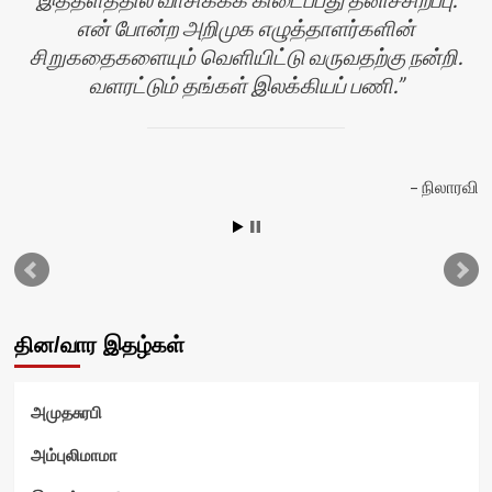
என் போன்ற அறிமுக எழுத்தாளர்களின்
சிறுகதைகளையும் வெளியிட்டு வருவதற்கு நன்றி.
வளரட்டும் தங்கள் இலக்கியப் பணி.
ர்
நிலாரவி
தின/வார இதழ்கள்
அமுதசுரபி
அம்புலிமாமா