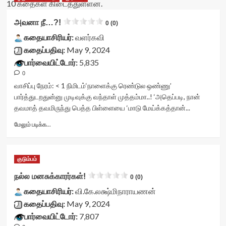
10 கதைகள் கிடைத்துள்ளன.
அவனா நீ…?!
0 (0)
கதையாசிரியர்:
வளர்கவி
கதைப்பதிவு:
May 9, 2024
பார்வையிட்டோர்:
5,835
0
வாசிப்பு நேரம்:
< 1
நிமிடம்
‘நாளைக்கு ரெண்டுல ஒண்ணு’
பார்த்துடறதுன்னு முடிவுக்கு வந்தாள் முத்தம்மா..! ‘அதெப்படி, நான்
தவமாத் தவமிருந்து பெத்த பிள்ளையை ‘மாடு மேய்க்கத்தான்...
Read
மேலும் படிக்க...
more
about
அவனா
குடும்பம்
நீ…?!
<div
நல்ல மனசுக்காரர்கள்!
0 (0)
class="yasr-
கதையாசிரியர்:
vv-
வி.கே.லக்ஷ்மிநாராயணன்
stars-
கதைப்பதிவு:
May 9, 2024
title-
பார்வையிட்டோர்:
7,807
container">