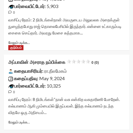
rater-
title-
>
பார்வையிட்டோர்:
5,903
2867174735e0a'
container">
</div>
data-
0
<div
<span
rating='0'
class='yasr-
வாசிப்பு நேரம்:
2
நிமிடங்கள்
நான் அவருடைய அலுவலக அறைக்குள்
class='yasr-
data-
stars-
நுழைந்தபோது ராஜ் தொலைபேசியில் இருந்தார். என்னை உட்காரும்படி
stars-
rater-
title
சைகை செய்தார். அவரது மேசை சுத்தமாக...
title-
starsize='16'
yasr-
average'>0
data-
rater-
Read
மேலும் படிக்க...
(0)
rater-
stars'
more
குடும்பம்
</span>
postid='43787'
id='yasr-
about
</div>
data-
visitor-
யார்
அப்பாவின் அசராத நம்பிக்கை
rater-
0 (0)
votes-
ஒரிஜினல்,
readonly='true'
readonly-
யார்
கதையாசிரியர்:
ரா.நீலமேகம்
data-
rater-
நகல்!
கதைப்பதிவு:
May 9, 2024
readonly-
4a73651b263d9'
<div
attribute='true'
பார்வையிட்டோர்:
10,325
data-
class="yasr-
>
rating='0'
0
vv-
</div>
data-
stars-
வாசிப்பு நேரம்:
8
நிமிடங்கள்
“நான் வசு என்கிற வசுதாரிணி பேசறேன்.
<span
rater-
title-
கல்யாணம் ஆகி மும்பையில் இருப்பவள். இந்த கல்யாணம் நடந்த
class='yasr-
starsize='16'
container">
விதமே ஒரு அதிசயம்...
stars-
data-
<div
title-
rater-
class='yasr-
Read
மேலும் படிக்க...
average'>0
postid='37200'
stars-
more
(0)
data-
title
about