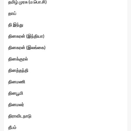
தமிழ் முரசு (ம.பொ.சி)
தாய்
தி இந்து
தினகரன் (இந்தியா)
தினகரன் (இலங்கை)
தினக்குரல்
தினத்தந்தி
தினமணி
தினபூமி
தினமலர்
திராவிடநாடு
தீபம்