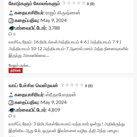
கோடுகளும் கோலங்களும்
data-
0 (0)
id='yasr-
விருந்து<div
readonly-
visitor-
class="yasr-
கதையாசிரியர்:
ராஜம் கிருஷ்ணன்
attribute='true'
votes-
vv-
கதைப்பதிவு:
May 9, 2024
>
readonly-
stars-
பார்வையிட்டோர்:
</div>
3,788
rater-
title-
<span
481a519237638'
0
container">
class='yasr-
data-
<div
வாசிப்பு நேரம்:
16
நிமிடங்கள்
அத்தியாயம் 4-6 | அத்தியாயம் 7-9 |
stars-
rating='0'
class='yasr-
அத்தியாயம் 10-12 அத்தியாயம்-7 ஆனால் மனம் அந்த நினைவுகளில்
title-
data-
stars-
இருந்து அகலவில்லை....
average'>0
rater-
title
(0)
starsize='16'
yasr-
Read
மேலும் படிக்க...
</span>
data-
rater-
more
த்ரில்லர்
</div>
rater-
stars'
about
postid='44050'
id='yasr-
கோடுகளும்
வாய் பேச்சில வென்றவன்
0 (0)
data-
visitor-
கோலங்களும்<div
rater-
votes-
class="yasr-
கதையாசிரியர்:
ஸ்ரீ.தாமோதரன்
readonly='true'
readonly-
vv-
கதைப்பதிவு:
May 9, 2024
data-
rater-
stars-
பார்வையிட்டோர்:
4,809
readonly-
a14e6c47c2536'
title-
attribute='true'
data-
0
container">
>
rating='0'
<div
வாசிப்பு நேரம்:
3
நிமிடங்கள்
வேகமாய் வந்த கார் ஒன்று ! அதிலிருந்து
</div>
data-
class='yasr-
இறங்கிய ஆறு பேர், ஒருவன் இவர்களை வழிநடத்தி அந்த பழைய
<span
rater-
stars-