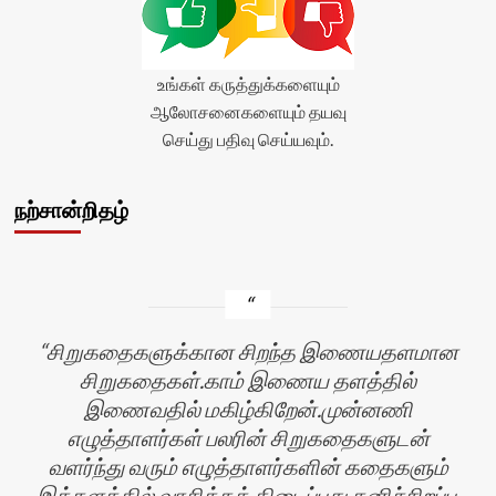
title-
average'>0
(0)
</span>
உங்கள் கருத்துக்களையும்
</div>
ஆலோசனைகளையும் தயவு
செய்து பதிவு செய்யவும்.
நற்சான்றிதழ்
சிறுகதைகளுக்கான சிறந்த இணையதளமான
சிறுகதைகள்.காம் இணைய தளத்தில்
இணைவதில் மகிழ்கிறேன்.முன்னணி
எழுத்தாளர்கள் பலரின் சிறுகதைகளுடன்
வளர்ந்து வரும் எழுத்தாளர்களின் கதைகளும்
இத்தளத்தில் வாசிக்கக் கிடைப்பது தனிச்சிறப்பு.