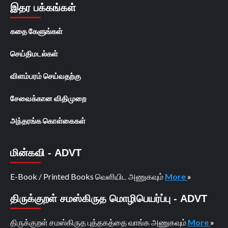
இதர பக்கங்கள்
கதை கேளுங்கள்
செய்திமடல்கள்
விளம்பரம் செய்வதற்கு
சேவைக்கான விதிமுறை
அந்தரங்க கொள்கைகள்
மின்கவி - ADVT
E-Book / Printed Books வெளியிட அணுகவும்
More
»
திருக்குறள் சமஸ்கிருத மொழிபெயர்ப்பு - ADVT
திருக்குறள் சமஸ்கிருத புத்தகத்தை வாங்க அணுகவும்
More
»