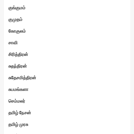
குங்குமம்
குமுதம்
கோகுலம்
சாவி
சிரித்திரன்
சுதந்திரன்
சுதேசமித்திரன்
சுபமங்களா
செம்மலர்
தமிழ் நேசன்
தமிழ் முரசு