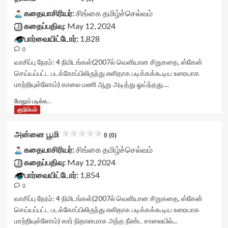
class="yasr-
readonly-
readonly-
vv-
கதையாசிரியர்:
சிங்கை தமிழ்ச்செல்வம்
attribute='true'
rater-
stars-
கதைப்பதிவு:
May 12, 2024
>
4f904eb867a31'
title-
</div>
பார்வையிட்டோர்:
1,828
data-
container">
<span
rating='0'
0
<div
class='yasr-
data-
class='yasr-
வாசிப்பு நேரம்:
4
நிமிடங்கள்
(2007ல் வெளியான சிறுகதை, ஸ்கேன்
stars-
rater-
stars-
செய்யப்பட்ட படக்கோப்பிலிருந்து எளிதாக படிக்கக்கூடிய உரையாக
title-
starsize='16'
title
மாற்றியுள்ளோம்) காலை மணி ஆறு அடித்து ஓய்ந்தது....
average'>0
data-
yasr-
(0)
rater-
rater-
Read
மேலும் படிக்க...
</span>
postid='44220'
stars'
more
குடும்பம்
</div>
data-
id='yasr-
about
rater-
visitor-
தானம்<div
அன்னை பூமி
readonly='true'
0 (0)
votes-
class="yasr-
data-
readonly-
vv-
கதையாசிரியர்:
சிங்கை தமிழ்ச்செல்வம்
readonly-
rater-
stars-
கதைப்பதிவு:
May 12, 2024
attribute='true'
4480e674ccf3a'
title-
>
பார்வையிட்டோர்:
1,854
data-
container">
</div>
rating='0'
0
<div
<span
data-
class='yasr-
வாசிப்பு நேரம்:
4
நிமிடங்கள்
(2007ல் வெளியான சிறுகதை, ஸ்கேன்
class='yasr-
rater-
stars-
செய்யப்பட்ட படக்கோப்பிலிருந்து எளிதாக படிக்கக்கூடிய உரையாக
stars-
starsize='16'
title
மாற்றியுள்ளோம்) கார் நிதானமாக அந்த நீண்ட சாலையில்...
title-
data-
yasr-