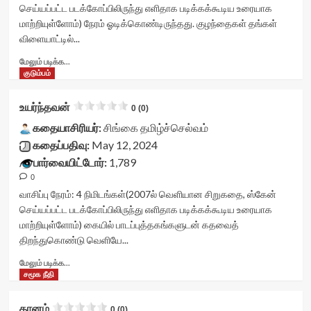
class='yasr-
செய்யப்பட்ட படக்கோப்பிலிருந்து எளிதாக படிக்கக்கூடிய உரையாக
stars-
மாற்றியுள்ளோம்) நேரம் ஓடிக்கொண்டிருந்தது. குழந்தைகள் தங்கள்
title
விளையாட்டில்...
yasr-
rater-
Read
மேலும் படிக்க...
stars'
more
குடும்பம்
id='yasr-
about
visitor-
கலைந்த
உயர்ந்தவன்
votes-
0 (0)
ஓவியம்<div
readonly-
class="yasr-
கதையாசிரியர்:
சிங்கை தமிழ்ச்செல்வம்
rater-
vv-
கதைப்பதிவு:
May 12, 2024
7d44bb86735af'
stars-
பார்வையிட்டோர்:
1,789
data-
title-
rating='0'
0
container">
data-
<div
வாசிப்பு நேரம்:
4
நிமிடங்கள்
(2007ல் வெளியான சிறுகதை, ஸ்கேன்
rater-
class='yasr-
செய்யப்பட்ட படக்கோப்பிலிருந்து எளிதாக படிக்கக்கூடிய உரையாக
starsize='16'
stars-
மாற்றியுள்ளோம்) கையில் பாடப்புத்தகங்களுடன் கதவைத்
data-
title
திறந்துகொண்டு வெளியே...
rater-
yasr-
postid='44221'
rater-
Read
மேலும் படிக்க...
data-
stars'
more
சமூக நீதி
rater-
id='yasr-
about
readonly='true'
visitor-
உயர்ந்தவன்<div
data-
தானம்
votes-
0 (0)