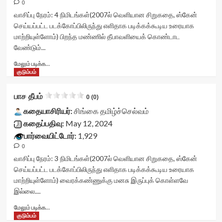
</div>
data-
0
title-
<span
rating='0'
container">
வாசிப்பு நேரம்:
4
நிமிடங்கள்
(2007ல் வெளியான சிறுகதை, ஸ்கேன்
class='yasr-
data-
<div
செய்யப்பட்ட படக்கோப்பிலிருந்து எளிதாக படிக்கக்கூடிய உரையாக
stars-
rater-
class='yasr-
மாற்றியுள்ளோம்) பிறந்த மண்ணில் தீபாவளியைக் கொண்டாட
title-
starsize='16'
stars-
வேண்டும்...
average'>0
data-
title
(0)
rater-
yasr-
Read
மேலும் படிக்க...
</span>
postid='44217'
rater-
more
குடும்பம்
</div>
data-
stars'
about
rater-
id='yasr-
தாய்
பாச தீபம்
readonly='true'
visitor-
0 (0)
மண்<div
data-
votes-
class="yasr-
கதையாசிரியர்:
சிங்கை தமிழ்ச்செல்வம்
readonly-
readonly-
vv-
கதைப்பதிவு:
May 12, 2024
attribute='true'
rater-
stars-
>
பார்வையிட்டோர்:
1,929
4c8f3f4d967a3'
title-
</div>
data-
0
container">
<span
rating='0'
<div
வாசிப்பு நேரம்:
3
நிமிடங்கள்
(2007ல் வெளியான சிறுகதை, ஸ்கேன்
class='yasr-
data-
class='yasr-
செய்யப்பட்ட படக்கோப்பிலிருந்து எளிதாக படிக்கக்கூடிய உரையாக
stars-
rater-
stars-
மாற்றியுள்ளோம்) வைரக்கண்ணுக்கு மனசு இருப்புக் கொள்ளவே
title-
starsize='16'
title
இல்லை....
average'>0
data-
yasr-
(0)
rater-
rater-
Read
மேலும் படிக்க...
</span>
postid='44216'
stars'
more
குடும்பம்
</div>
data-