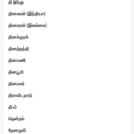
தி இந்து
தினகரன் (இந்தியா)
தினகரன் (இலங்கை)
தினக்குரல்
தினத்தந்தி
தினமணி
தினபூமி
தினமலர்
திராவிடநாடு
தீபம்
தென்றல்
தேனருவி