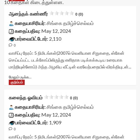
10 கதைகள் கிடைத்துள்ளன.
ஆனந்தக் கண்ணீர்
0 (0)
கதையாசிரியர்:
சிங்கை தமிழ்ச்செல்வம்
கதைப்பதிவு:
May 12, 2024
பார்வையிட்டோர்:
2,110
0
வாசிப்பு நேரம்:
5
நிமிடங்கள்
(2007ல் வெளியான சிறுகதை, ஸ்கேன்
செய்யப்பட்ட படக்கோப்பிலிருந்து எளிதாக படிக்கக்கூடிய உரையாக
மாற்றியுள்ளோம்) அந்த அழகிய வீட்டின் வரவேற்பறையில் விரக்தியுடன்...
Read
மேலும் படிக்க...
more
குடும்பம்
about
ஆனந்தக்
கலைந்த ஓவியம்
0 (0)
கண்ணீர்<div
class="yasr-
கதையாசிரியர்:
சிங்கை தமிழ்ச்செல்வம்
vv-
கதைப்பதிவு:
May 12, 2024
stars-
பார்வையிட்டோர்:
1,909
title-
0
container">
<div
வாசிப்பு நேரம்:
5
நிமிடங்கள்
(2007ல் வெளியான சிறுகதை, ஸ்கேன்