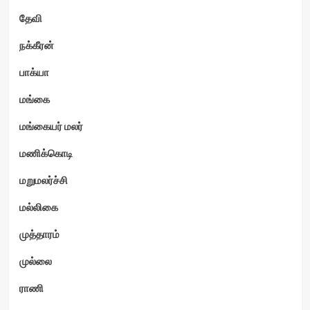
தேவி
நக்கீரன்
பாக்யா
மங்கை
மங்கையர் மலர்
மணிக்கொடி
மறுமலர்ச்சி
மல்லிகை
முத்தாரம்
முல்லை
ராணி