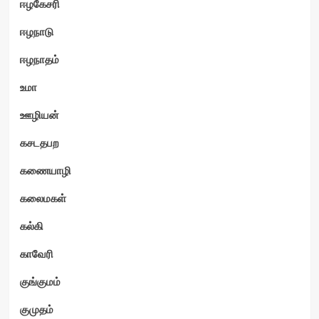
ஈழகேசரி
ஈழநாடு
ஈழநாதம்
உமா
ஊழியன்
கசடதபற
கணையாழி
கலைமகள்
கல்கி
காவேரி
குங்குமம்
குமுதம்