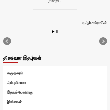
ஐ.ஆர்.கரோலின்
வி
தின/வார இதழ்கள்
அமுதசுரபி
அம்புலிமாமா
இதயம் பேசுகிறது
இன்ஸான்