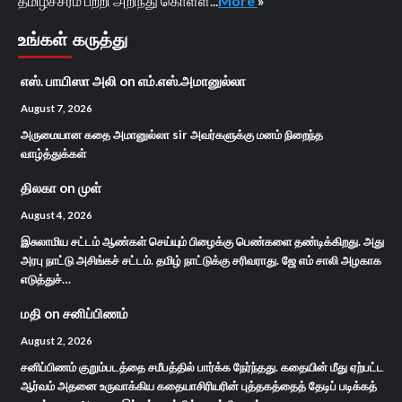
தமிழ்ச்சரம் பற்றி அறிந்து கொள்ள...
More
»
உங்கள் கருத்து
எஸ். பாயிஸா அலி
on
எம்.எஸ்.அமானுல்லா
August 7, 2026
அருமையான கதை அமானுல்லா sir அவர்களுக்கு மனம் நிறைந்த
வாழ்த்துக்கள்
திலகா
on
முள்
August 4, 2026
இசுலாமிய சட்டம் ஆண்கள் செய்யும் பிழைக்கு பெண்களை தண்டிக்கிறது. அது
அரபு நாட்டு அசிங்கச் சட்டம். தமிழ் நாட்டுக்கு சரிவராது. ஜே எம் சாலி அழகாக
எடுத்துச்…
மதி
on
சனிப்பிணம்
August 2, 2026
சனிப்பிணம் குறும்படத்தை சமீபத்தில் பார்க்க நேர்ந்தது. கதையின் மீது ஏற்பட்ட
ஆர்வம் அதனை உருவாக்கிய கதையாசிரியரின் புத்தகத்தைத் தேடிப் படிக்கத்