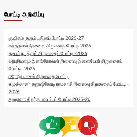
readonly-
4f0493f76d86a'
attribute='true'
data-
>
போட்டி அறிவிப்பு
rating='0'
</div>
data-
<span
rater-
class='yasr-
starsize='16'
stars-
data-
குவிகம் குறும் புதினப் போட்டி 2026-27
title-
rater-
கந்தர்வன் நினைவு சிறுகதை போட்டி 2026
average'>0
postid='44211'
துகள் நடத்தும் சிறுகதைப் போட்டி -2026
(0)
data-
</span>
அந்திமழை இளங்கோவன் நினைவு இளையோர் சிறுகதைப்
rater-
</div>
readonly='true'
போட்டி -2026
data-
ஈரோடு வாசல் சிறுகதை போட்டி
readonly-
எழுத்தாளர் தனுஷ்கோடி ராமசாமி நினைவு சிறுகதைப் போட்டி -
attribute='true'
>
2026
</div>
சஹானா சிறந்த படைப்புப் போட்டி 2025-26
<span
class='yasr-
stars-
title-
average'>0
(0)
</span>