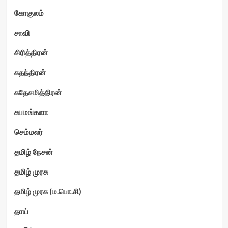
கோகுலம்
சாவி
சிரித்திரன்
சுதந்திரன்
சுதேசமித்திரன்
சுபமங்களா
செம்மலர்
தமிழ் நேசன்
தமிழ் முரசு
தமிழ் முரசு (ம.பொ.சி)
தாய்