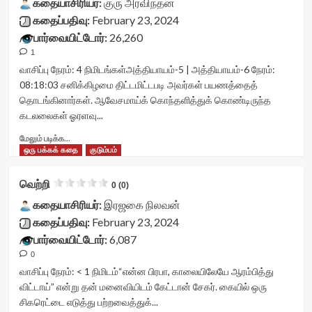
class="yasr-
கதையாசிரியர்:
குரு அரவிந்தன்
data-
rater-
vv-
கதைப்பதிவு:
February 23, 2024
readonly-
966b373733aca'
stars-
attribute='true'
பார்வையிட்டோர்:
26,260
data-
title-
>
rating='0'
1
container">
</div>
data-
<div
வாசிப்பு நேரம்:
4
நிமிடங்கள்
அத்தியாயம்-5 | அத்தியாயம்-6 நேரம்:
<span
rater-
class='yasr-
08:18:03 சனிக்கிழமை திட்டமிட்டபடி அவர்கள் பயணத்தைத்
class='yasr-
starsize='16'
stars-
தொடங்கினார்கள். ஆவேசமாய்க் கொந்தளித்துக் கொண்டிருந்த
stars-
data-
title
கடலலைகள் ஓரளவு...
title-
rater-
yasr-
average'>0
postid='43013'
rater-
Read
மேலும் படிக்க...
(0)
data-
stars'
more
ஒரு பக்கக் கதை
குடும்பம்
</span>
rater-
id='yasr-
about
</div>
readonly='true'
visitor-
நீர்மூழ்கி…!
data-
வெற்றி
votes-
0 (0)
நீரில்
readonly-
readonly-
மூழ்கி…!
கதையாசிரியர்:
இரஜகை நிலவன்
attribute='true'
rater-
<div
கதைப்பதிவு:
February 23, 2024
>
7eb0967a235a6'
class="yasr-
</div>
பார்வையிட்டோர்:
6,087
data-
vv-
<span
rating='0'
0
stars-
class='yasr-
data-
title-
வாசிப்பு நேரம்:
< 1
நிமிடம்
“என்ன பிரபா, காலையிலேயே ஆரம்பித்து
stars-
rater-
container">
விட்டாய்” என்று தன் மனைவியிடம் கேட்டான் சேகர். கையில் ஒரு
title-
starsize='16'
<div
சிகரெட்டை எடுத்து பற்றவைத்துக்...
average'>0
data-
class='yasr-