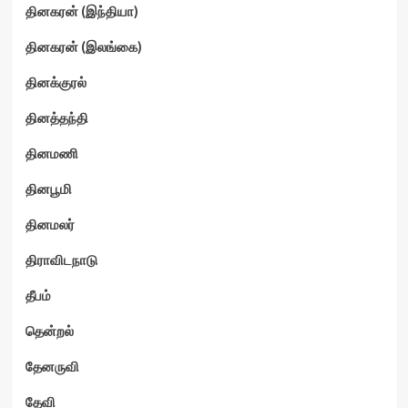
தினகரன் (இந்தியா)
தினகரன் (இலங்கை)
தினக்குரல்
தினத்தந்தி
தினமணி
தினபூமி
தினமலர்
திராவிடநாடு
தீபம்
தென்றல்
தேனருவி
தேவி