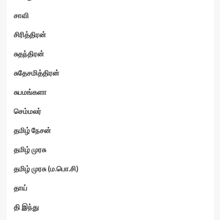
சாவி
சிரித்திரன்
சுதந்திரன்
சுதேசமித்திரன்
சுபமங்களா
செம்மலர்
தமிழ் நேசன்
தமிழ் முரசு
தமிழ் முரசு (ம.பொ.சி)
தாய்
தி இந்து