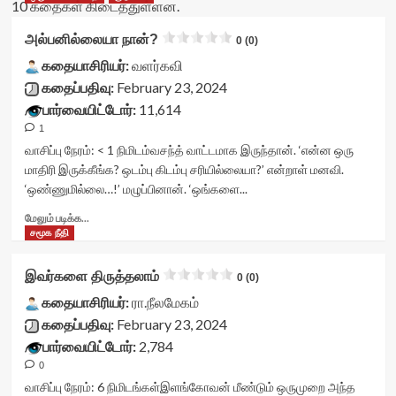
10 கதைகள் கிடைத்துள்ளன.
அல்பனில்லையா நான்?
0 (0)
கதையாசிரியர்:
வளர்கவி
கதைப்பதிவு:
February 23, 2024
பார்வையிட்டோர்:
11,614
1
வாசிப்பு நேரம்:
< 1
நிமிடம்
வசந்த் வாட்டமாக இருந்தான். ‘என்ன ஒரு
மாதிரி இருக்கீங்க? ஒடம்பு கிடம்பு சரியில்லையா?’ என்றாள் மனவி.
‘ஒண்ணுமில்லை…!’ மழுப்பினான். ‘ஒங்களை...
Read
மேலும் படிக்க...
more
சமூக நீதி
about
அல்பனில்லையா
இவர்களை திருத்தலாம்
0 (0)
நான்?
<div
கதையாசிரியர்:
ரா.நீலமேகம்
class="yasr-
கதைப்பதிவு:
February 23, 2024
vv-
பார்வையிட்டோர்:
2,784
stars-
0
title-
container">
வாசிப்பு நேரம்:
6
நிமிடங்கள்
இளங்கோவன் மீண்டும் ஒருமுறை அந்த