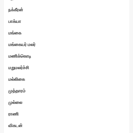
நக்கீரன்
பாக்யா
மங்கை
மங்கையர் மலர்
மணிக்கொடி
மறுமலர்ச்சி
மல்லிகை
முத்தாரம்
முல்லை
ராணி
விகடன்