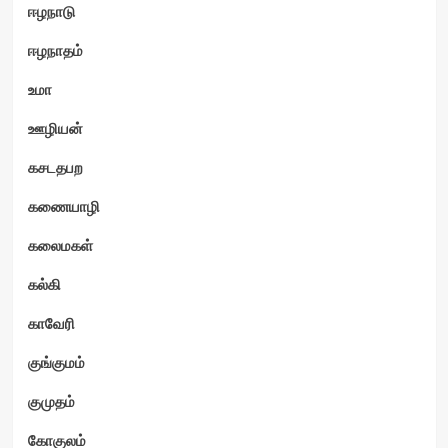
ஈழநாடு
ஈழநாதம்
உமா
ஊழியன்
கசடதபற
கணையாழி
கலைமகள்
கல்கி
காவேரி
குங்குமம்
குமுதம்
கோகுலம்