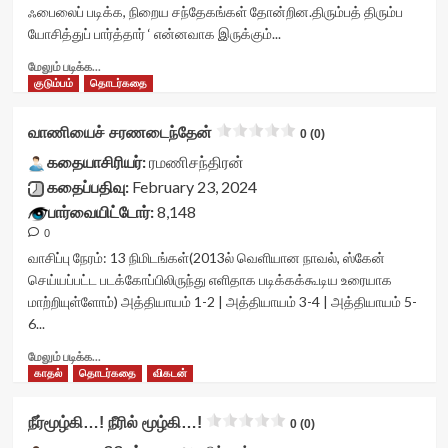
<div
ஃபைலைப் படிக்க, நிறைய சந்தேகங்கள் தோன்றின.திரும்பத் திரும்ப
class='yasr-
யோசித்துப் பார்த்தார் ‘ என்னவாக இருக்கும்...
stars-
title
Read
மேலும் படிக்க...
yasr-
more
குடும்பம்
தொடர்கதை
rater-
about
stars'
இவர்களை
வாணியைச் சரணடைந்தேன்
0 (0)
id='yasr-
திருத்தலாம்<div
visitor-
class="yasr-
கதையாசிரியர்:
ரமணிசந்திரன்
votes-
vv-
கதைப்பதிவு:
February 23, 2024
readonly-
stars-
பார்வையிட்டோர்:
8,148
rater-
title-
67aa362883796'
0
container">
data-
<div
வாசிப்பு நேரம்:
13
நிமிடங்கள்
(2013ல் வெளியான நாவல், ஸ்கேன்
rating='0'
class='yasr-
செய்யப்பட்ட படக்கோப்பிலிருந்து எளிதாக படிக்கக்கூடிய உரையாக
data-
stars-
மாற்றியுள்ளோம்) அத்தியாயம் 1-2 | அத்தியாயம் 3-4 | அத்தியாயம் 5-
rater-
title
6...
starsize='16'
yasr-
data-
rater-
Read
மேலும் படிக்க...
rater-
stars'
more
காதல்
தொடர்கதை
விகடன்
postid='42874'
id='yasr-
about
data-
visitor-
வாணியைச்
நீர்மூழ்கி…! நீரில் மூழ்கி…!
rater-
votes-
0 (0)
சரணடைந்தேன்<div
readonly='true'
readonly-