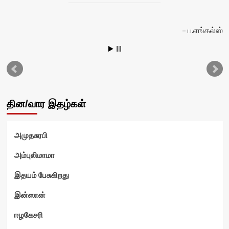
ப.எங்கல்ஸ்
தின/வார இதழ்கள்
அமுதசுரபி
ம்
அம்புலிமாமா
இதயம் பேசுகிறது
இன்ஸான்
ஈழகேசரி