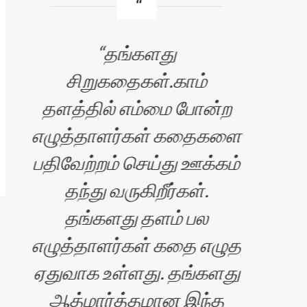
தங்களது
சி
சிறுகதைகள்.காம்
தளத்தில் எம்மை போன்ற
பெர
எழுத்தாளர்கள் கதைகளை
அதி
பதிவேற்றம் செய்து ஊக்கம்
க
தந்து வருகிறீர்கள்.
மட
தங்களது தளம் பல
சி
எழுத்தாளர்கள் கதை எழுத
ஏதுவாக உள்ளது. தங்களது
ஆத்மார்த்தமான இந்த
க