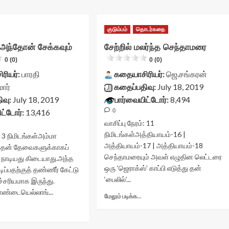
குடும்பம்
தொடர்கதை
, அந்தோன் சேக்கவும்
சேற்றில் மலர்ந்த செந்தாமரை
0 (0)
0 (0)
ரியர்:
பாரதி
கதையாசிரியர்:
ஜெ.சங்கரன்
ார்
கதைப்பதிவு:
July 18, 2019
ிவு:
July 18, 2019
பார்வையிட்டோர்:
8,494
ட்டோர்:
13,416
0
வாசிப்பு நேரம்:
11
நிமிடங்கள்
அத்தியாயம்-16 |
:
3
நிமிடங்கள்
அம்மா
அத்தியாயம்-17 | அத்தியாயம்-18
,தன் தேவைகளுக்காகப்
செந்தாமரையும் அவள் எழுதின லெட்டரை
ை நாடியது கிடையாது.அந்த
ஒரு ‘ஜெராக்ஸ்’ காப்பி எடுத்து தன்
ுடிப்பதற்குத் தண்ணீர் கேட்டு
‘பைலில்’...
ச்சரியமாக இருந்து.
ண்டையெல்லாங்...
Read
மேலும் படிக்க...
more
Read
about
more
சேற்றில்
about