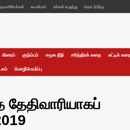
யாசிரியர்கள்
சுயவிபரம்
உங்கள் கருத்து
தொடர்பிற்கு
கிரைம்
குடும்பம்
சமூக நீதி
சரித்திரக் கதை
சுட்டிக் க
டகம்
மொழிபெயர்ப்பு
த தேதிவாரியாகப்
2019