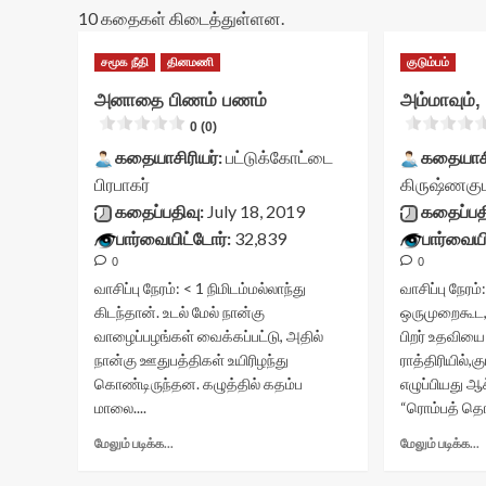
10 கதைகள் கிடைத்துள்ளன.
சமூக நீதி
தினமணி
குடும்பம்
அனாதை பிணம் பணம்
அம்மாவும்
0 (0)
கதையாசிரியர்:
பட்டுக்கோட்டை
கதையாசி
பிரபாகர்
கிருஷ்ணகும
கதைப்பதிவு:
July 18, 2019
கதைப்பத
பார்வையிட்டோர்:
32,839
பார்வையி
0
0
வாசிப்பு நேரம்:
< 1
நிமிடம்
மல்லாந்து
வாசிப்பு நேரம்
கிடந்தான். உடல் மேல் நான்கு
ஒருமுறைகூட
வாழைப்பழங்கள் வைக்கப்பட்டு, அதில்
பிறர் உதவிய
நான்கு ஊதுபத்திகள் உயிரிழந்து
ராத்திரியில்,க
கொண்டிருந்தன. கழுத்தில் கதம்ப
எழுப்பியது ஆ
மாலை....
“ரொம்பத் தொ
Read
மேலும் படிக்க...
மேலும் படிக்க...
more
about