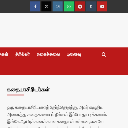
Facebook
Twitter
Instagram
Whatsapp
Telegram
Tumblr
YouTube
தைகள்
த்ரில்லர்
நகைச்சுவை
புனைவு
கதையாசிரியர்கள்
ஒரு கதையாசிரியரைத் தேர்ந்தெடுத்து, அவர் எழுதிய
அனைத்து கதைகளையும் நீங்கள் இப்போது படிக்கலாம்.
இங்கே ஆயிரக்கணக்கான கதைகள் உள்ளன, எனவே