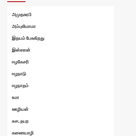
அமுதசுரபி
அம்புலிமாமா
இதயம் பேசுகிறது
இன்ஸான்
ஈழகேசரி
ஈழநாடு
ஈழநாதம்
உமா
ஊழியன்
கசடதபற
கணையாழி