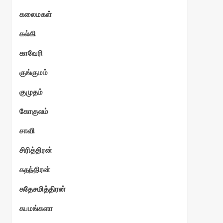
கலைமகள்
கல்கி
காவேரி
குங்குமம்
குமுதம்
கோகுலம்
சாவி
சிரித்திரன்
சுதந்திரன்
சுதேசமித்திரன்
சுபமங்களா