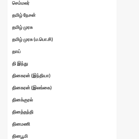
செம்மலர்
தமிழ் நேசன்
தமிழ் முரசு
தமிழ் முரசு (ம.பொ.சி)
தாய்
தி இந்து
தினகரன் (இந்தியா)
தினகரன் (இலங்கை)
தினக்குரல்
தினத்தந்தி
தினமணி
தினபூமி