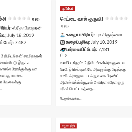
மலர்ந்த
ம்மாவும்,
செந்தாமரை<div
குடும்பம்
அந்தோன்
class="yasr-
ேக்கவும்<div
ச்சி
ரெட்டை வால் குருவி!
vv-
0 (0)
lass="yasr-
stars-
0 (0)
v-
ரியர்:
ஸ்ரீ.தாமோதரன்
title-
tars-
கதையாசிரியர்:
யுவகிருஷ்ணா
ிவு:
July 18, 2019
container">
itle-
கதைப்பதிவு:
July 18, 2019
ட்டோர்:
7,487
<div
ontainer">
class='yasr-
பார்வையிட்டோர்:
7,181
div
stars-
lass='yasr-
:
3
நிமிடங்கள்
“சாமிநாதன்
0
title
tars-
சொல்லிட்டு இருக்க
வாசிப்பு நேரம்:
2
நிமிடங்கள்
அவனுடைய
yasr-
itle
்களாலே நேரத்துக்கு வர
மேரேஜ் ரிசப்ஷனிலே அவனுக்கு பிடித்தது
rater-
asr-
ைக்கு வாங்க,
சனி. அவனுடைய அலுவலக பிரண்ட்
stars'
ater-
id='yasr-
ா வேலைக்கு
ஆபிஸ் எக்ஸ்க்யூடிவ் அனிதா ஏதோ ஒரு
tars'
visitor-
..
d='yasr-
பரிசுப்பொட்டலத்தை...
votes-
isitor-
Read
Read
readonly-
மேலும் படிக்க...
otes-
more
more
rater-
eadonly-
about
about
8e87edd1a6a76'
ater-
ுற்ற
ரெட்டை
data-
1d6587e6eda7d'
ணர்ச்சி<div
வால்
rating='0'
ata-
lass="yasr-
குருவி!
data-
சமூக நீதி
ating='0'
v-
<div
rater-