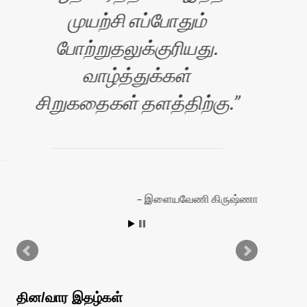
முயற்சி எப்போதும்
போற்றுதலுக்குரியது.
வாழ்த்துக்கள்
ப
சிறுகதைகள் தளத்திற்கு.
சே
நெ
இளையவேணி கிருஷ்ணா
ரன்
தின/வார இதழ்கள்