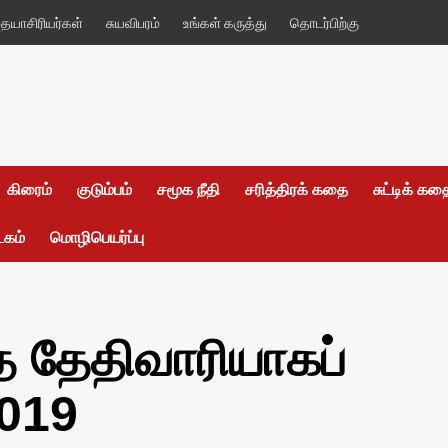
யாசிரியர்கள்
சுயவிபரம்
உங்கள் கருத்து
தொடர்பிற்கு
கிரைம்
குடும்பம்
சமூக நீதி
சரித்திரக் கதை
சுட்டிக் க
டகம்
மொழிபெயர்ப்பு
த தேதிவாரியாகப்
2019