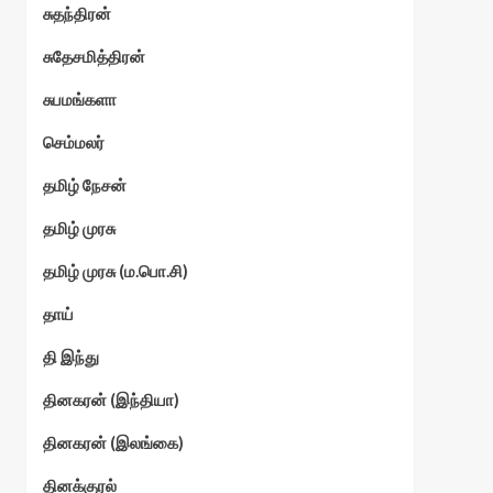
சுதந்திரன்
சுதேசமித்திரன்
சுபமங்களா
செம்மலர்
தமிழ் நேசன்
தமிழ் முரசு
தமிழ் முரசு (ம.பொ.சி)
தாய்
தி இந்து
தினகரன் (இந்தியா)
தினகரன் (இலங்கை)
தினக்குரல்