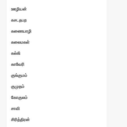
ஊழியன்
கசடதபற
கணையாழி
கலைமகள்
கல்கி
காவேரி
குங்குமம்
குமுதம்
கோகுலம்
சாவி
சிரித்திரன்