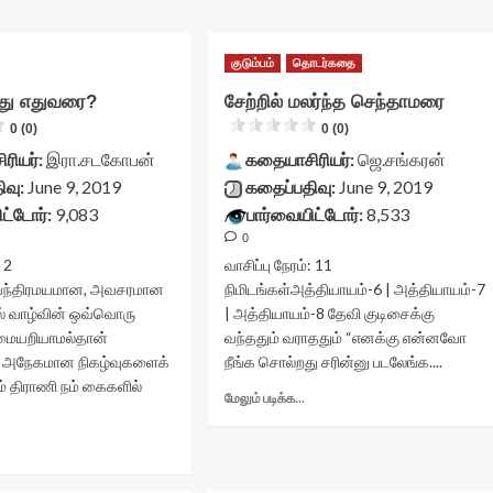
குடும்பம்
தொடர்கதை
பது எதுவரை?
சேற்றில் மலர்ந்த செந்தாமரை
0 (0)
0 (0)
ரியர்:
இரா.சடகோபன்
கதையாசிரியர்:
ஜெ.சங்கரன்
ிவு:
June 9, 2019
கதைப்பதிவு:
June 9, 2019
ட்டோர்:
9,083
பார்வையிட்டோர்:
8,533
0
:
2
வாசிப்பு நேரம்:
11
ந்திரமயமான, அவசரமான
நிமிடங்கள்
அத்தியாயம்-6 | அத்தியாயம்-7
ல் வாழ்வின் ஒவ்வொரு
| அத்தியாயம்-8 தேவி குடிசைக்கு
்மையறியாமல்தான்
வந்ததும் வராததும் “எனக்கு என்னவோ
. அநேகமான நிகழ்வுகளைக்
நீங்க சொல்றது சரின்னு படலேங்க....
ும் திராணி நம் கைகளில்
Read
மேலும் படிக்க...
more
about
Read
சேற்றில்
more
மலர்ந்த
about