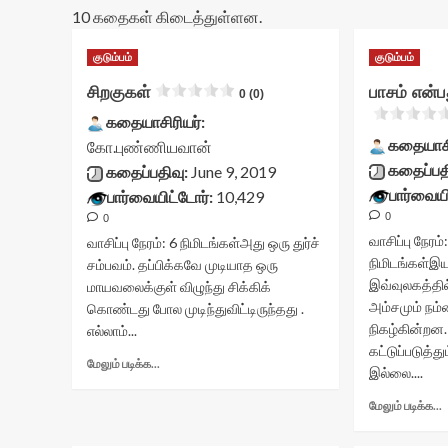
10 கதைகள் கிடைத்துள்ளன.
குடும்பம்
குடும்பம்
சிறகுகள்
பாசம் என்
0 (0)
கதையாசிரியர்:
கதையாசி
கோ.புண்ணியவான்
கதைப்பத
கதைப்பதிவு:
June 9, 2019
பார்வையி
பார்வையிட்டோர்:
10,429
0
0
வாசிப்பு நேரம்
வாசிப்பு நேரம்:
6
நிமிடங்கள்
அது ஒரு துர்ச்
நிமிடங்கள்
இய
சம்பவம். தப்பிக்கவே முடியாத ஒரு
இவ்வுலகத்தி
மாயவலைக்குள் விழுந்து சிக்கிக்
அம்சமும் நம
கொண்டது போல முடிந்துவிட்டிருந்தது .
நிகழ்கின்றன
எல்லாம்...
கட்டுப்படுத்த
Read
மேலும் படிக்க...
இல்லை....
more
about
மேலும் படிக்க...
சிறகுகள்<div
class="yasr-