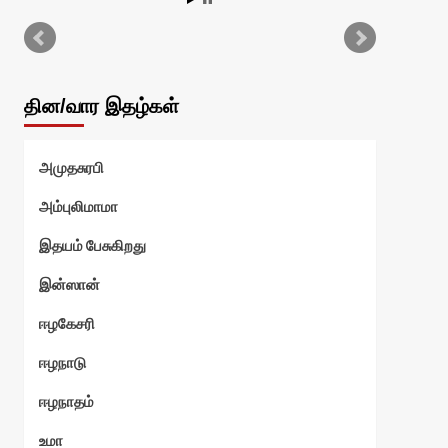
தின/வார இதழ்கள்
அமுதசுரபி
அம்புலிமாமா
இதயம் பேசுகிறது
இன்ஸான்
ஈழகேசரி
ஈழநாடு
ஈழநாதம்
உமா
தன்