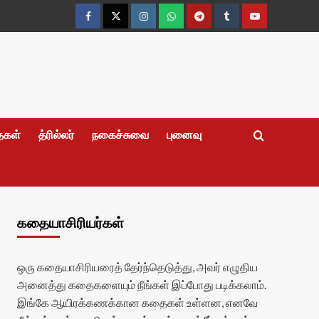
Facebook
Twitter
Instagram
Whatsapp
Telegram
Tumblr
YouTube
தைகள்
த்ரில்லர்
நகைச்சுவை
புனைவு
கதையாசிரியர்கள்
ஒரு கதையாசிரியரைத் தேர்ந்தெடுத்து, அவர் எழுதிய
அனைத்து கதைகளையும் நீங்கள் இப்போது படிக்கலாம்.
இங்கே ஆயிரக்கணக்கான கதைகள் உள்ளன, எனவே