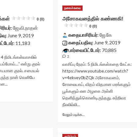
செந்தாமரை<div
ாசம்
class="yasr-
நகைச்சுவை
ன்பது
vv-
எதுவரை?
க்கள்
அசோகவனத்தில் கண்ணகி!
stars-
0 (0)
div
title-
0 (0)
lass="yasr-
ரியர்:
ஜே.வி.நாதன்
container">
v-
கதையாசிரியர்:
ஜே.கே
ிவு:
June 9, 2019
<div
tars-
கதைப்பதிவு:
June 9, 2019
ட்டோர்:
11,183
class='yasr-
itle-
stars-
பார்வையிட்டோர்:
70,885
ontainer">
title
div
:
4
நிமிடங்கள்
வாசலில்
2
yasr-
lass='yasr-
“யம்மோவ்…” என்று குரல்
வாசிப்பு நேரம்:
5
நிமிடங்கள்
கதை கேட்க:
rater-
tars-
ச்சயமான குரல். சமையல்
https://www.youtube.com/watch?
stars'
itle
ருந்த நான் வெளியே
v=4ekvey0bZQk அசோகவனம்,
id='yasr-
asr-
visitor-
்ன...
சோலையாய், விதம் விதமான மரங்களும்
ater-
votes-
tars'
பூக்களும் என அழகை அள்ளி
Read
readonly-
d='yasr-
தெளித்துக்கொண்டிருந்தது. சுற்றிவர
more
rater-
isitor-
நீலலில்லி...
about
9444dca056e87'
otes-
ிணைப்
data-
Read
eadonly-
மேலும் படிக்க...
ூக்கள்<div
rating='0'
more
ater-
lass="yasr-
data-
about
dce0647c9a6b'
v-
rater-
அசோகவனத்தில்
ata-
tars-
starsize='16'
குடும்பம்
கண்ணகி!