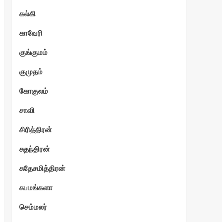
கல்கி
காவேரி
குங்குமம்
குமுதம்
கோகுலம்
சாவி
சிரித்திரன்
சுதந்திரன்
சுதேசமித்திரன்
சுபமங்களா
செம்மலர்