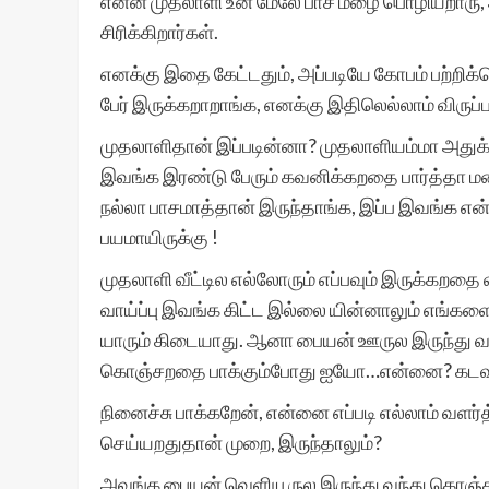
என்ன முதலாளி உன் மேலே பாச மழை பொழியறாரு, 
சிரிக்கிறார்கள்.
எனக்கு இதை கேட்டதும், அப்படியே கோபம் பற்றி
பேர் இருக்கறாறாங்க, எனக்கு இதிலெல்லாம் விருப்
முதலாளிதான் இப்படின்னா? முதலாளியம்மா அதுக்
இவங்க இரண்டு பேரும் கவனிக்கறதை பார்த்தா மனசுக
நல்லா பாசமாத்தான் இருந்தாங்க, இப்ப இவங்க என
பயமாயிருக்கு !
முதலாளி வீட்டில எல்லோரும் எப்பவும் இருக்கறதை
வாய்ப்பு இவங்க கிட்ட இல்லை யின்னாலும் எங்க
யாரும் கிடையாது. ஆனா பையன் ஊருல இருந்து வரப
கொஞ்சறதை பாக்கும்போது ஐயோ…என்னை? கடவுள
நினைச்சு பாக்கறேன், என்னை எப்படி எல்லாம் வளர
செய்யறதுதான் முறை, இருந்தாலும்?
அவங்க பையன் வெளியூருல இருந்து வந்து கொஞ