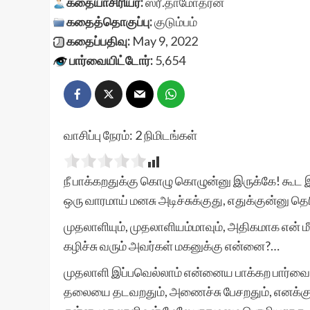
கதையாசிரியர்:
ஸ்ரீ.தாமோதரன்
கதைத்தொகுப்பு:
குடும்பம்
கதைப்பதிவு:
May 9, 2022
பார்வையிட்டோர்:
5,654
வாசிப்பு நேரம்:
2
நிமிடங்கள்
நீ பாக்கறதுக்கு கொழு கொழுன்னு இருக்கே! கூட
ஒரு வாரமாய் மனசு அடிச்சுக்குது, எதுக்குன்னு த
முதலாளியும், முதலாளியம்மாவும், அதிகமாக என
கழிச்சு வரும் அவர்கள் மகனுக்கு என்னை?…
முதலாளி இப்பவெல்லாம் என்னைய பாக்கற பார்வைய
தலையை தடவறதும், அணைச்சு பேசறதும், எனக்கு ஈ