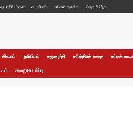
யாசிரியர்கள்
சுயவிபரம்
உங்கள் கருத்து
தொடர்பிற்கு
கிரைம்
குடும்பம்
சமூக நீதி
சரித்திரக் கதை
சுட்டிக் க
டகம்
மொழிபெயர்ப்பு