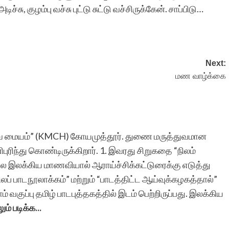
்சு, குழம்பு வச்சு புட்டு சுட்டு வச்சிருக்கேன். சாப்பிடு…
இடத்தில் பார்க்கும்
வாய்ப்பை
உருவாக்கியமைக்கு
Next:
வாழ்த்தும் நன்றியும்.
மண வாழ்க்கை
துவ மையம்” (KMCH) கோயமுத்தூர். துணை மருத்துவமான
எஸ்.அர்ஷ
புரிந்து கொண்டிருக்கிறார். 1. இவரது சிறுகதை “நிலம்
 இலக்கிய மாணவியால் ஆராய்ச்சிக்கட்டுரைக்கு எடுத்து
லப் பாடநூலாக்கம்” மற்றும் “பாடத்திட்ட ஆய்வுக்கழகத்தால்”
் வகுப்பு தமிழ் பாடபுத்தகத்தில் இடம் பெற்றிருப்பது. இலக்கிய
ும் படிக்க...