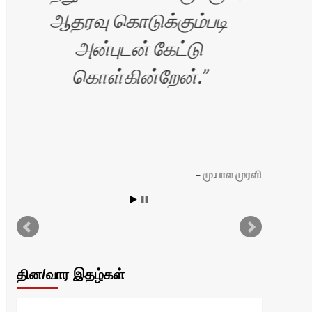
ஆதரவு கொடுக்கும்படி
அனை
அன்புடன் கேட்டு
அ
கொள்கின்றேன்.
இண
பண
மு.பால முரளி
ியா
தின/வார இதழ்கள்