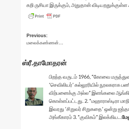
கறி ருசியா இருக்கும், அதுதான் விடியறதுக்குள்ள அடிச
Post
Previous:
மலைக்கண்ணன்…
navigation
ஸ்ரீ.தாமோதரன்
பிறந்த வருடம் 1966, “கோவை மருத்
‘செவிலியர்’ கல்லூரியில் நூலகராக பணி
விற்பனைக்கு அல்ல” இளங்கலை ஆங்கில
கொள்ளப்பட்டது. 2. “மஹாராஸ்டிரா மாநி
இவரது ‘சிறுவர் சிறுகதை’ ஒன்று ஐந்தாம
அங்கீகாரம் 3. “குவிகம்” இலக்கிய…
மேல