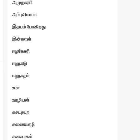
அமுதசுரபி
அம்புலிமாமா
இதயம் பேசுகிறது
இன்ஸான்
ஈழகேசரி
ஈழநாடு
ஈழநாதம்
உமா
ஊழியன்
கசடதபற
கணையாழி
கலைமகள்