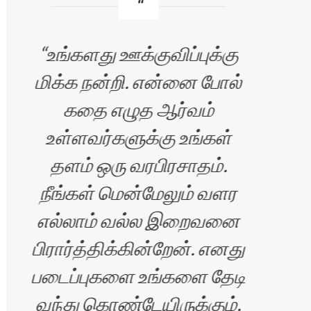
உங்களது ஊக்குவிப்புக்கு
மு
மிக்க நன்றி. என்னை போல்
கதை எழுத ஆர்வம்
உள்ளவர்களுக்கு உங்கள்
தெர
தளம் ஒரு வரபிரசாதம்.
என
நீங்கள் மென்மேலும் வளர
பதிவ
எல்லாம் வல்ல இறைவனை
பிரார்த்திக்கின்றேன். எனது
வாச
படைப்புகளை உங்களை தேடி
ம
வந்து கொண்டேயிருக்கும்.