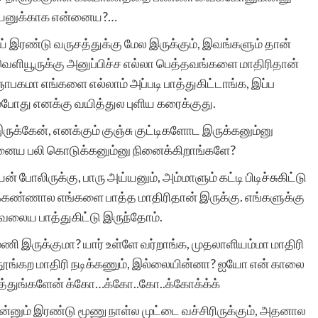
பையனுக்காக என்னைய?…
 இரண்டு வருசத்துக்கு மேல இருக்கும், இவங்களும் தான்
உலகில் அற்புதங்கள்
ளியூருக்கு அனுப்பிச்ச எல்லா பெத்தவங்களை மாதிரிதான்
எப்போதாவதுதான் நிகழும்.
பகமா எங்களை எல்லாம் அப்படி பாத்துகிட்டாங்க, இப்ப
போது எனக்கு வயித்துல புளிய கரைக்குது.
அப்படியோர் அற்புதம்
ருக்கேன், எனக்கும் குஞ்சு குட்டிகளோட இருக்கனும்னு
இப்போது
னைய பலி கொடுக்கனும்னு நினைக்கிறாங்களே?
நிகழ்ந்திருக்கிறது,
லிருக்கு, பாரு அய்யனும், அம்மாளும் கட்டி பிடிச்சுகிட்டு
சிறுகதைகள்
கண்ணால எங்களை பாத்த மாதிரிதான் இருக்கு. எங்களுக்கு
வேலைய பாத்துகிட்டு இருந்தோம்.
இணையதளம்
ணி இருக்குமா? யார் உள்ளே வர்றாங்க, முதலாளியம்மா மாதிரி
மூலமாக.அத்தனை
 தூங்கற மாதிரி நடிக்கணும், இல்லையின்னா? ஐயோ என் காலை
படைப்பாளர்களின்
ாத்துங்களேன் க்கோ…க்கோ..கோ..க்கோக்க்க்
படைப்புகளையும் ஒரே
 இன்னும் இரண்டு மூணு நாள்ல முட்டை வச்சிரிருக்கும், அதனால