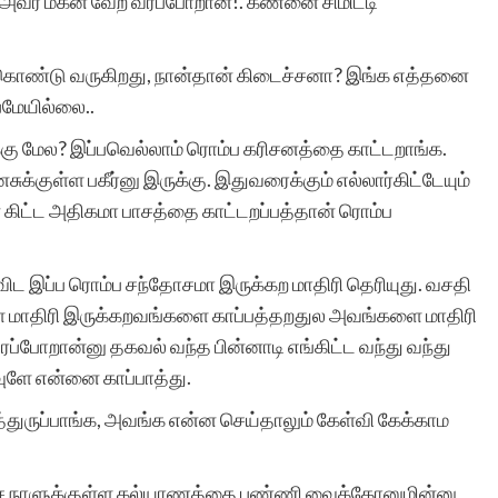
அவர் மகன் வேற வரப்போறான்!. கண்னை சிமிட்டி
க்கொண்டு வருகிறது, நான்தான் கிடைச்சனா? இங்க எத்தனை
பமேயில்லை..
கு மேல? இப்பவெல்லாம் ரொம்ப கரிசனத்தை காட்டறாங்க.
்குள்ள பகீர்னு இருக்கு. இதுவரைக்கும் எல்லார்கிட்டேயும்
் கிட்ட அதிகமா பாசத்தை காட்டறப்பத்தான் ரொம்ப
 விட இப்ப ரொம்ப சந்தோசமா இருக்கற மாதிரி தெரியுது. வசதி
ளை மாதிரி இருக்கறவங்களை காப்பத்தறதுல அவங்களை மாதிரி
்போறான்னு தகவல் வந்த பின்னாடி எங்கிட்ட வந்து வந்து
ே என்னை காப்பாத்து.
்த்துருப்பாங்க, அவங்க என்ன செய்தாலும் கேள்வி கேக்காம
்ச நாளுக்குள்ள கல்யாணத்தை பண்ணி வைக்கோனுமின்னு