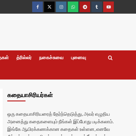
Facebook
Twitter
Instagram
Whatsapp
Telegram
Tumblr
YouTube
தைகள்
த்ரில்லர்
நகைச்சுவை
புனைவு
கதையாசிரியர்கள்
ஒரு கதையாசிரியரைத் தேர்ந்தெடுத்து, அவர் எழுதிய
அனைத்து கதைகளையும் நீங்கள் இப்போது படிக்கலாம்.
இங்கே ஆயிரக்கணக்கான கதைகள் உள்ளன, எனவே