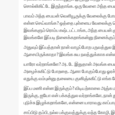
சொல்லிகிட்டே இருந்தாங்க. ஒரு வேளை அந்த 
பாவம் அந்த பையன் வெளியூருக்கு வேலைக்கு போய்
என்ன செய்வாங்க? ஒத்தை புள்ளைய வேலைக்கு வெ
இவங்களும் ரொம்ப கஷ்டபட்டாங்க, அந்த பையன் ஞா
இவங்களே இப்படி நினைக்கறாங்கன்னு நினைக்கும்
அதுவும் இப்பத்தான் நான் வாழப்போற பருவத்துல இ
ஆசையிருக்காதா? இவங்க சுய நலத்துக்காக என்
யாரோ வர்றாங்களே? அடடே இதுதான் அவங்க பையன் போ
அழைச்சுகிட்டு போறதை. ஆனா போகும்போது ஓரக்
எதுக்கு வம்புன்னு தலையை குனிஞ்சுகிட்டு எங்க 
இப்ப மணி என்ன இருக்கும்? விடியற்காலை அஞ்சு ம
இருக்கு, ஐயோ என் பக்கத்துல வர்றாங்களே, நான்
புடுச்சு இழுக்கறாங்களே, என்னை யாராவது காப்ப
சாப்பிடு தம்பி, நல்ல பக்குவத்துக்கு வந்த கோழி,