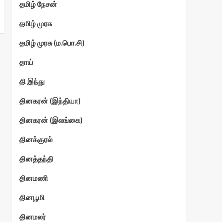
தமிழ் நேசன்
தமிழ் முரசு
தமிழ் முரசு (ம.பொ.சி)
தாய்
தி இந்து
தினகரன் (இந்தியா)
தினகரன் (இலங்கை)
தினக்குரல்
தினத்தந்தி
தினமணி
தினபூமி
தினமலர்