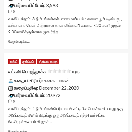
<div
பார்வையிட்டோர்:
8,593
class='yasr-
0
stars-
title
வாசிப்பு நேரம்:
3
நிமிடங்கள்
கல்யாண மண்டபமே கலவர பூமி ஆகியது.,
yasr-
கல்யாணப் பெண் சித்ராவை காணவில்லை?! காலை 7.30 மணி முதல்
rater-
9.00மணிக்குள்ளாக முகூர்த்த...
stars'
id='yasr-
Read
மேலும் படிக்க...
visitor-
more
votes-
about
readonly-
பாசப்பறவை<div
கல்கி
குடும்பம்
சிறப்புக் கதை
rater-
class="yasr-
f3246acb7a50e'
vv-
லட்சுமி பொறந்தாச்சு
0 (0)
data-
stars-
rating='0'
கதையாசிரியர்:
title-
கனகா பாலன்
data-
container">
கதைப்பதிவு:
December 22, 2020
rater-
<div
பார்வையிட்டோர்:
20,972
starsize='16'
class='yasr-
0
data-
stars-
rater-
title
வாசிப்பு நேரம்:
4
நிமிடங்கள்
பெரிய ஈயச் சட்டியில மொச்சைப் பயறு ஒரு
postid='31998'
yasr-
அடுப்புலயும் சீனிக் கிழங்கு ஒரு அடுப்புலயும் ஏத்தி வச்சிட்டு
data-
rater-
வேலிமுள்ளையும் விறகுக்...
rater-
stars'
readonly='true'
id='yasr-
Read
மேலும் படிக்க...