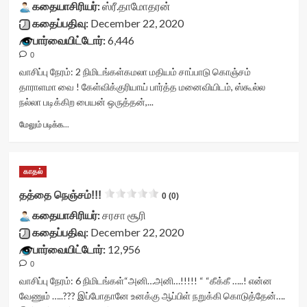
stars-
rating='0'
கதையாசிரியர்:
vv-
ஸ்ரீ.தாமோதரன்
title-
data-
stars-
கதைப்பதிவு:
December 22, 2020
average'>0
rater-
title-
பார்வையிட்டோர்:
6,446
(0)
starsize='16'
container">
</span>
data-
0
<div
</div>
rater-
class='yasr-
வாசிப்பு நேரம்:
2
நிமிடங்கள்
கமலா மதியம் சாப்பாடு கொஞ்சம்
postid='31996'
stars-
தாராளமா வை ! கேள்விக்குரியாய் பார்த்த மனைவியிடம், ஸ்கூல்ல
data-
title
நல்லா படிக்கிற பையன் ஒருத்தன்,...
rater-
yasr-
readonly='true'
rater-
Read
மேலும் படிக்க...
data-
stars'
more
readonly-
id='yasr-
about
attribute='true'
visitor-
என்
>
காதல்
votes-
தவறு<div
</div>
readonly-
class="yasr-
தத்தை நெஞ்சம்!!!
0 (0)
<span
rater-
vv-
class='yasr-
b6ca72d4a510b'
கதையாசிரியர்:
stars-
சரசா சூரி
stars-
data-
title-
கதைப்பதிவு:
December 22, 2020
title-
rating='0'
container">
பார்வையிட்டோர்:
12,956
average'>0
data-
<div
(0)
0
rater-
class='yasr-
</span>
starsize='16'
stars-
வாசிப்பு நேரம்:
6
நிமிடங்கள்
“அனி…அனி…!!!!! “ “கீக்கீ …..! என்ன
</div>
data-
title
வேணும் …..??? இப்போதானே உனக்கு ஆப்பிள் நறுக்கி கொடுத்தேன்….
rater-
yasr-