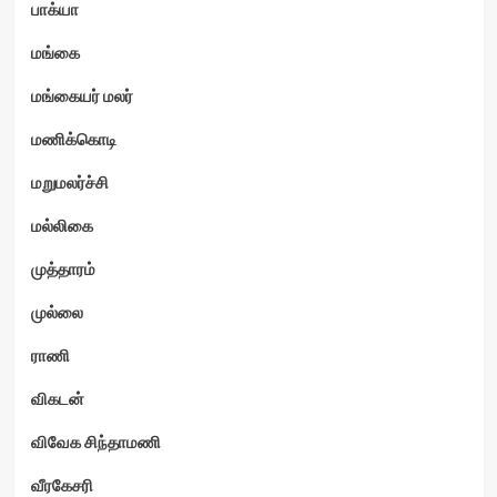
பாக்யா
மங்கை
மங்கையர் மலர்
மணிக்கொடி
மறுமலர்ச்சி
மல்லிகை
முத்தாரம்
முல்லை
ராணி
விகடன்
விவேக சிந்தாமணி
வீரகேசரி