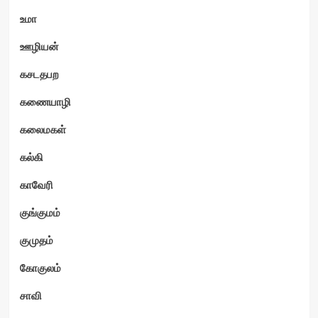
உமா
ஊழியன்
கசடதபற
கணையாழி
கலைமகள்
கல்கி
காவேரி
குங்குமம்
குமுதம்
கோகுலம்
சாவி