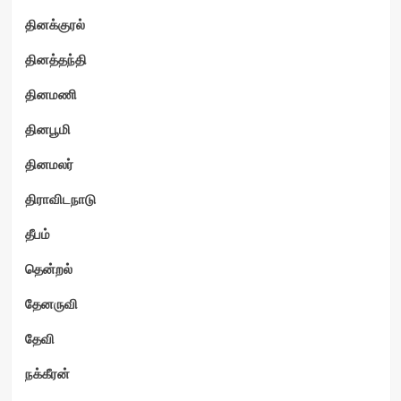
தினக்குரல்
தினத்தந்தி
தினமணி
தினபூமி
தினமலர்
திராவிடநாடு
தீபம்
தென்றல்
தேனருவி
தேவி
நக்கீரன்