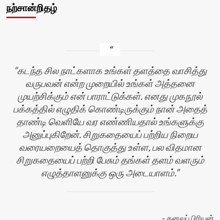
நற்சான்றிதழ்
கடந்த சில நாட்களாக உங்கள் தளத்தை வாசித்து
வருபவன் என்ற முறையில் உங்கள் அத்தனை
முயற்சிக்கும் என் பாராட்டுக்கள். எனது முகநூல்
பக்கத்தில் எழுதிக் கொண்டிருக்கும் நான் அதைத்
தாண்டி வெளியே வர எண்ணியதால் உங்களுக்கு
அனுப்புகிறேன். சிறுகதையைப் பற்றிய நிறைய
வரையறையைத் தொகுத்து உள்ள, பல விதமான
பி
சிறுகதையைப் பற்றி பேசும் தங்கள் தளம் வளரும்
எழுத்தாளனுக்கு ஒரு அடையாளம்.
கனவுப் பிரியன்