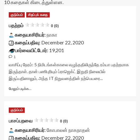
10 கதைகள் கிடைத்துள்ளன.
குடும்பம்
சிறப்புக் கதை
பதற்றம்
0 (0)
கதையாசிரியர்:
நாகா
கதைப்பதிவு:
December 22, 2020
பார்வையிட்டோர்:
19,201
1
வாசிப்பு நேரம்:
5
நிமிடங்கள்
காலை எழுந்ததிலிருந்தே ரம்யா பதற்றமாக
இருந்தாள். தான் பணிபுரியும் ப்ராஜெக்ட் இறுதி நிலையில்
இருப்பதினாலும், அந்த IT நிறுவனத்தின் நற்பெயரை...
Read
மேலும் படிக்க...
more
about
பதற்றம்<div
குடும்பம்
class="yasr-
vv-
பாசப்பறவை
0 (0)
stars-
கதையாசிரியர்:
title-
கோபாலன் நாகநாதன்
container">
கதைப்பதிவு:
December 22, 2020