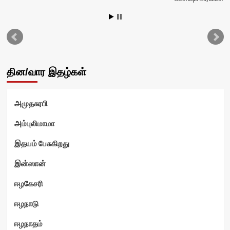
தின/வார இதழ்கள்
அமுதசுரபி
அம்புலிமாமா
இதயம் பேசுகிறது
இன்ஸான்
ஈழகேசரி
ஈழநாடு
ஈழநாதம்