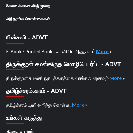
சேவைக்கான விதிமுறை
அந்தரங்க கொள்கைகள்
மின்கவி - ADVT
E-Book / Printed Books வெளியிட அணுகவும்
More
»
திருக்குறள் சமஸ்கிருத மொழிபெயர்ப்பு - ADVT
திருக்குறள் சமஸ்கிருத புத்தகத்தை வாங்க அணுகவும்
More
»
தமிழ்ச்சரம்.காம் - ADVT
தமிழ்ச்சரம் பற்றி அறிந்து கொள்ள...
More
»
உங்கள் கருத்து
திலகா
on
முள்