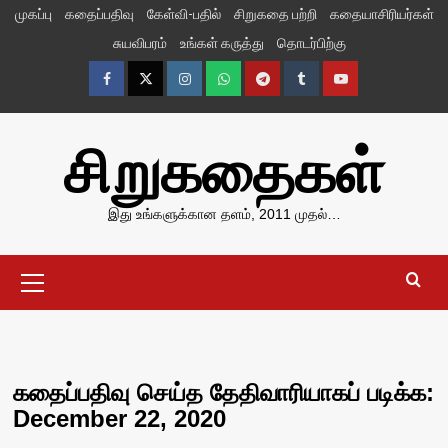
Skip
முகப்பு
கதைப்பதிவு
கேள்வி-பதில்
சிறுகதை பற்றி
கதையாசிரியர்கள்
to
சுயவிபரம்
உங்கள் கருத்து
தொடர்பிற்கு
content
Facebook
Twitter
Instagram
Whatsapp
Telegram
Tumblr
YouTube
சிறுகதைகள்
இது உங்களுக்கான தளம், 2011 முதல்…
Primary
Menu
கதைப்பதிவு செய்த தேதிவாரியாகப் படிக்க:
December 22, 2020