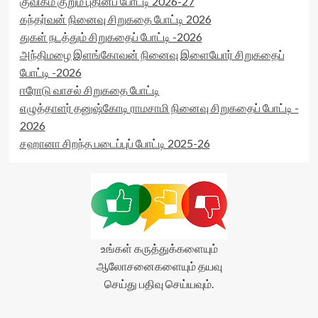
குவிகம் குறும் புதினப் போட்டி 2026-27
class='yasr-
rater-
கந்தர்வன் நினைவு சிறுகதை போட்டி 2026
stars-
postid='31988'
துகள் நடத்தும் சிறுகதைப் போட்டி -2026
title-
data-
average'>0
அந்திமழை இளங்கோவன் நினைவு இளையோர் சிறுகதைப்
rater-
(0)
readonly='true'
போட்டி -2026
</span>
data-
ஈரோடு வாசல் சிறுகதை போட்டி
</div>
readonly-
எழுத்தாளர் தனுஷ்கோடி ராமசாமி நினைவு சிறுகதைப் போட்டி -
attribute='true'
>
2026
</div>
சஹானா சிறந்த படைப்புப் போட்டி 2025-26
<span
class='yasr-
stars-
title-
average'>0
(0)
</span>
</div>
உங்கள் கருத்துக்களையும்
ஆலோசனைகளையும் தயவு
செய்து பதிவு செய்யவும்.