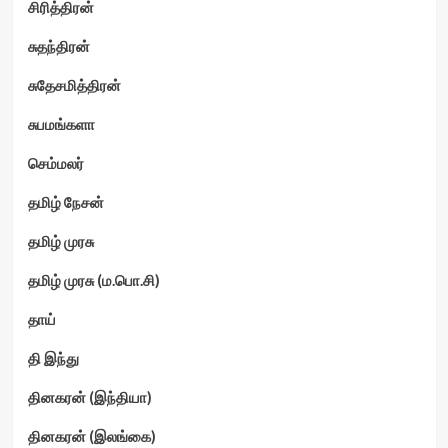
சிரித்திரன்
சுதந்திரன்
சுதேசமித்திரன்
சுபமங்களா
செம்மலர்
தமிழ் நேசன்
தமிழ் முரசு
தமிழ் முரசு (ம.பொ.சி)
தாய்
தி இந்து
தினகரன் (இந்தியா)
தினகரன் (இலங்கை)