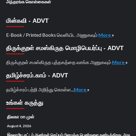
அந்தரங்க கொள்கைகள்
மின்கவி - ADVT
E-Book / Printed Books வெளியிட அணுகவும்
More
»
திருக்குறள் சமஸ்கிருத மொழிபெயர்ப்பு - ADVT
திருக்குறள் சமஸ்கிருத புத்தகத்தை வாங்க அணுகவும்
More
»
தமிழ்ச்சரம்.காம் - ADVT
தமிழ்ச்சரம் பற்றி அறிந்து கொள்ள...
More
»
உங்கள் கருத்து
திலகா
on
முள்
August 4, 2026
இசுலாமிய சட்டம் ஆண்கள் செய்யும் பிழைக்கு பெண்களை தண்டிக்கிறது. அது