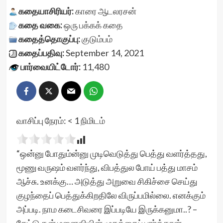
கதையாசிரியர்:
காரை ஆடலரசன்
கதை வகை:
ஒரு பக்கக் கதை
கதைத்தொகுப்பு:
குடும்பம்
கதைப்பதிவு:
September 14, 2021
பார்வையிட்டோர்:
11,480
வாசிப்பு நேரம்:
< 1
நிமிடம்
“ஒன்னு போதும்ன்னு முடிவெடுத்து பெத்து வளர்த்தது,
மூணு வருஷம் வளர்ந்து, விபத்துல போய் பத்து மாசம்
ஆச்சு. உனக்கு… அடுத்து அறுவை சிகிச்சை செய்து
குழந்தைப் பெத்துக்கிறதிலே விருப்பமில்லை. எனக்கும்
அப்படி. நாம கடைசிவரை இப்படியே இருக்கனுமா..? –