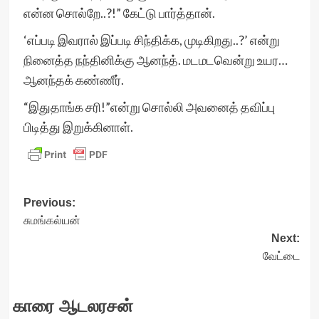
என்ன சொல்றே..?!” கேட்டு பார்த்தான்.
‘எப்படி இவரால் இப்படி சிந்திக்க, முடிகிறது..?’ என்று
நினைத்த நந்தினிக்கு ஆனந்த். மடமடவென்று உயர…
ஆனந்தக் கண்ணீர்.
“இதுதாங்க சரி!”என்று சொல்லி அவனைத் தவிப்பு
பிடித்து இறுக்கினாள்.
Post
Previous:
சுமங்கல்யன்
navigation
Next:
வேட்டை
காரை ஆடலரசன்