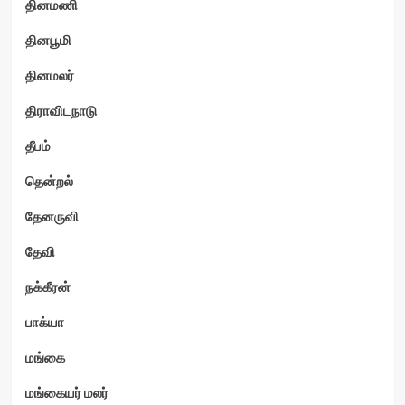
தினமணி
தினபூமி
தினமலர்
திராவிடநாடு
தீபம்
தென்றல்
தேனருவி
தேவி
நக்கீரன்
பாக்யா
மங்கை
மங்கையர் மலர்