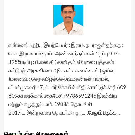
என்னைப் பற்றி... இயற்பெயர் : இராம. நடராஜன்தந்தை :
கோ. இராமசாமிதாய் : அண்ணத்தம்மாள்.பிறப்பு : 03 -
1955படிப்பு : பி.எஸ்.சி ( கணிதம் )வேலை : புத்தகம்
கட்டுநர், அரசு கிளை அச்சகம் காரைக்கால்.( ஓய்வு
)மனைவி : செந்தமிழ்ச்செல்விமகன்கள் : நிர்மல்,
விமல்முகவரி : 7, பிடாரி கோயில் வீதி,கோட்டுச்சேரி 609
609காரைக்கால்.கைபேசி : 9786591245 இலக்கிய
மற்றும் எழுத்துப்பணி 1983ல் தொடங்கி
2017.....இன்றுவரை தொடர்கிறது...…
மேலும் படிக்க...
தொடர்புள்ள சிறுகதைகள்