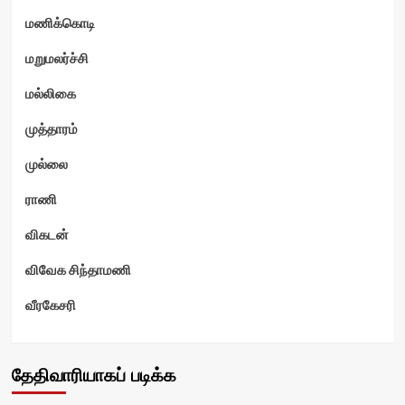
மணிக்கொடி
மறுமலர்ச்சி
மல்லிகை
முத்தாரம்
முல்லை
ராணி
விகடன்
விவேக சிந்தாமணி
வீரகேசரி
தேதிவாரியாகப் படிக்க