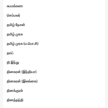
சுபமங்களா
செம்மலர்
தமிழ் நேசன்
தமிழ் முரசு
தமிழ் முரசு (ம.பொ.சி)
தாய்
தி இந்து
தினகரன் (இந்தியா)
தினகரன் (இலங்கை)
தினக்குரல்
தினத்தந்தி