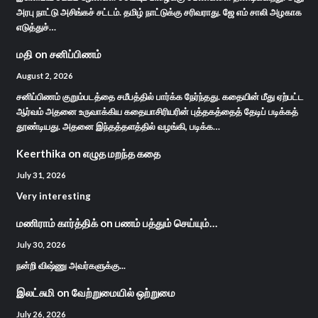
அரபு நாட்டு அசிங்கச் சட்டம். தமிழ் நாட்டுக்கு சரிவராது. ஜே எம் சாலி அழகாக
எடுத்துச்…
மதி
on
சனிப்பிணம்
August 2, 2026
சனிப்பிணம் குறும்படத்தை சமீபத்தில் பார்க்க நேர்ந்தது. கதையின் மீது ஏற்பட்ட
ஆர்வம் அதனை உருவாக்கிய கதையாசிரியரின் புத்தகத்தைத் தேடிப் படிக்கத்
தூண்டியது. அதனை இந்தத்தளத்தில் வழங்கி, படிக்க…
Keerthika
on
எழுத மறந்த கதை
July 31, 2026
Very interesting
மணிராம் கார்த்திக்
on
பணம் பத்தும் செய்யும்…
July 30, 2026
நன்றி விஷ்ணு அவர்களுக்கு...
இலட்சுமி
on
வேற்றுமையில் ஒற்றுமை
July 26, 2026