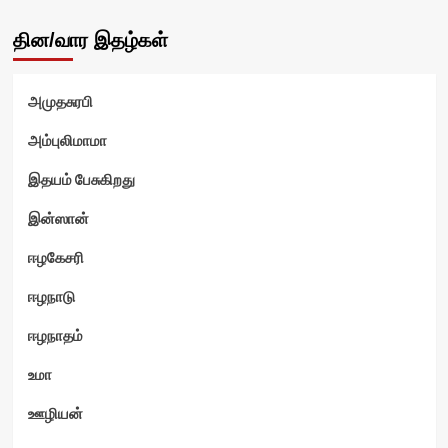
தின/வார இதழ்கள்
அமுதசுரபி
அம்புலிமாமா
இதயம் பேசுகிறது
இன்ஸான்
ஈழகேசரி
ஈழநாடு
ஈழநாதம்
உமா
ஊழியன்