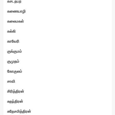
கசடதபற
கணையாழி
கலைமகள்
கல்கி
காவேரி
குங்குமம்
குமுதம்
கோகுலம்
சாவி
சிரித்திரன்
சுதந்திரன்
சுதேசமித்திரன்