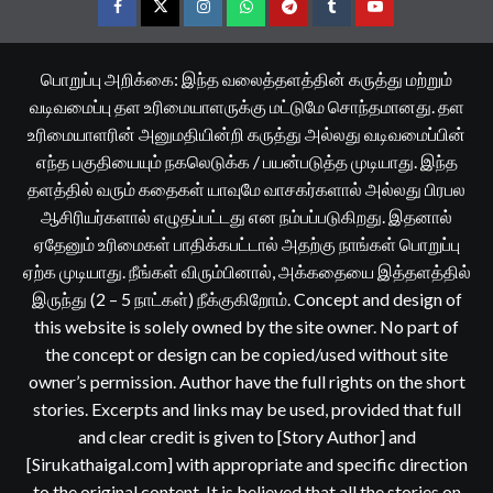
Facebook
Twitter
Instagram
Whatsapp
Telegram
Tumblr
YouTube
பொறுப்பு அறிக்கை: இந்த வலைத்தளத்தின் கருத்து மற்றும்
வடிவமைப்பு தள உரிமையாளருக்கு மட்டுமே சொந்தமானது. தள
உரிமையாளரின் அனுமதியின்றி கருத்து அல்லது வடிவமைப்பின்
எந்த பகுதியையும் நகலெடுக்க / பயன்படுத்த முடியாது. இந்த
தளத்தில் வரும் கதைகள் யாவுமே வாசகர்களால் அல்லது பிரபல
ஆசிரியர்களால் எழுதப்பட்டது என நம்பப்படுகிறது. இதனால்
ஏதேனும் உரிமைகள் பாதிக்கபட்டால் அதற்கு நாங்கள் பொறுப்பு
ஏற்க முடியாது. நீங்கள் விரும்பினால், அக்கதையை இத்தளத்தில்
இருந்து (2 – 5 நாட்கள்) நீக்குகிறோம். Concept and design of
this website is solely owned by the site owner. No part of
the concept or design can be copied/used without site
owner’s permission. Author have the full rights on the short
stories. Excerpts and links may be used, provided that full
and clear credit is given to [Story Author] and
[Sirukathaigal.com] with appropriate and specific direction
to the original content. It is believed that all the stories on