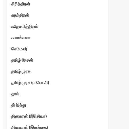
சிரித்திரன்
சுதந்திரன்
சுதேசமித்திரன்
சுபமங்களா
செம்மலர்
தமிழ் நேசன்
தமிழ் முரசு
தமிழ் முரசு (ம.பொ.சி)
தாய்
தி இந்து
தினகரன் (இந்தியா)
தினகரன் (இலங்கை)