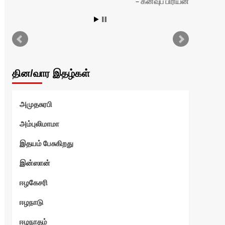
கனவுப் பிரியன்
தின/வார இதழ்கள்
அமுதசுரபி
அம்புலிமாமா
இதயம் பேசுகிறது
இன்ஸான்
ஈழகேசரி
ஈழநாடு
ஈழநாதம்