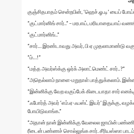
அத
குஞ்சிதபாதம் சென்றபின், ‘ஹெச்.ஓ.டி’ யைப் போய்ப்
“குட்மார்னிங் சார்..” – மரபாய், மரியாதையாய் வண
“குட்மார்னிங்..”
“சார்… இரண்டாவது அவர், பி ஏ முதலாமாண்டு வகுப
“ம்…!”
“மத்த அவர்ஸ்க்கு ஒர்க் அலாட்மெண்ட் சார்..?”
“அதெல்லாம் நாளை-மறுநாள் பாத்துக்கலாம். இன்ன
“இன்னிக்கு வேற வகுப்பேக் கிடையாதா சார் எனக்
“ஃபோர்த் அவர் ‘எம்.ஏ-ஃபஸ்ட் இயர்’ இருக்கு, வழக
போயிடுவாங்க.”
“அதான் நான் இன்னிக்கு வேலைல ஜாயின் பண்ணிட
ரீடைன் பண்ணச் சொல்லுங்க சார். சீரியஸ்ஸா பாடம