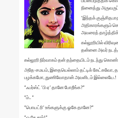
பயன்படுத்திக் கொ
நினைத்து அருவருப்
‘இந்தக் குஞ்சிதபா
அதிகாரங்களும் செல
அவரைத் தாழ்த்திக
கல்லூரியில் விரி
தன்னை அவர் நடத்
கல்லூரி நிர்வாகம் தன் தந்தையிடம் நடந்து கொண
அதே-சமயம், இதையெல்லாம் தட்டிக் கேட்கவோ, 
பழக்கமோ, துணிவோதான் அவளிடம் இல்லையே.!
“ஃபர்ஸ்ட் ‘பி ஏ’ தானே போறீங்க?”
“ம்.. ”
“பொயட்ரி’ உங்களுக்கு ஓகே தானே?”
“ஓ கே சார்!”