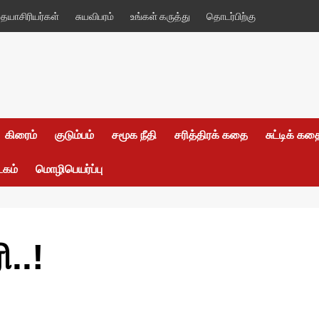
யாசிரியர்கள்
சுயவிபரம்
உங்கள் கருத்து
தொடர்பிற்கு
கிரைம்
குடும்பம்
சமூக நீதி
சரித்திரக் கதை
சுட்டிக் க
டகம்
மொழிபெயர்ப்பு
..!