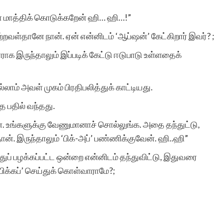
 மாத்திக் கொடுக்கறேன் ஹி… ஹி…!”
ஒரு கூகுள் தேடலில்
பெற்றவள்தானே நான். ஏன் என்னிடம் ‘ஆப்ஷன்’ கேட்கிறார் இவர்? ;
ராக இருந்தாலும் இப்படிக் கேட்டு ஈடுபாடு உள்ளதைக்
உங்கள் தளத்தை
வந்தடைந்து என்
ாம் அவள் முகம் பிரதிபலித்துக் காட்டியது.
கதைகளை அங்கு
ே பதில் வந்தது.
கண்டேன். உங்கள்
ன். உங்களுக்கு வேணுமானாச் சொல்லுங்க. அதை தந்துட்டு,
தளத்தின் வடிவமைப்பும்,
ான். இருந்தாலும் ‘பிக்-அப்’ பண்ணிக்குவேன். ஹி..ஹி”
இயங்குமுறையும் சிறப்பாக
த்துப் பழக்கப்பட்ட ஒன்றை என்னிடம் தந்துவிட்டு, இதுவரை
ிக்கப்’ செய்துக் கொள்வாராமே?;
இருக்கிறது. வாழ்த்துகளும்
நன்றியும்!