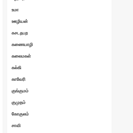
உமா
ஊழியன்
கசடதபற
கணையாழி
கலைமகள்
கல்கி
காவேரி
குங்குமம்
குமுதம்
கோகுலம்
சாவி