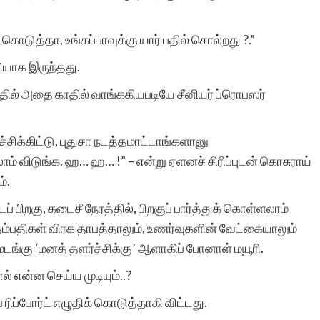
டுத்தா, உங்கப்பாவுக்கு யார் பதில் சொல்றது ?.”
சியாக இருந்தது.
்தில் அதை காதில் வாங்ககியபடியே சீனியர் ப்ரொபஸர்
்சிக்கிட்டு, புதுசா நடத்தமாட்டாங்களானு
லாம் விடுங்க. ஹ… ஹ… !” – என்று ஏளனச் சிரிப்புடன் கொசுராய்
்.
் பிறகு, கடைசீ நேரத்தில், பிறகுப் பார்த்துக் கொள்ளலாம்
 தம்பதிகள் விரக தாபத்தாலும், உணர்வுகளின் வேட்கையாலும்
மடங்கு ‘மனத் தளர்ச்சிக்கு’ ஆளாகிப் போனாள் மயூரி.
் என்ன செய்ய முடியும்..?
 ரிப்போர்ட் எழுதிக் கொடுத்தாகி விட்டது.