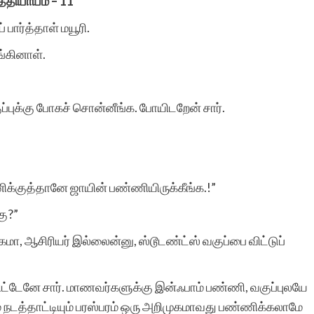
்தியாயம் – 11
 பார்த்தாள் மயூரி.
ங்கினாள்.
்புக்கு போகச் சொன்னீங்க. போயிடறேன் சார்.
ிக்குத்தானே ஜாயின் பண்ணியிருக்கீங்க.!”
கு?”
்கமா, ஆசிரியர் இல்லைன்னு, ஸ்டூடண்ட்ஸ் வகுப்பை விட்டுப்
்டேனே சார். மாணவர்களுக்கு இன்ஃபாம் பண்ணி, வகுப்புலயே
் நடத்தாட்டியும் பரஸ்பரம் ஒரு அறிமுகமாவது பண்ணிக்கலாமே