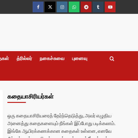
Facebook
Twitter
Instagram
Whatsapp
Telegram
Tumblr
YouTube
தைகள்
த்ரில்லர்
நகைச்சுவை
புனைவு
கதையாசிரியர்கள்
ஒரு கதையாசிரியரைத் தேர்ந்தெடுத்து, அவர் எழுதிய
அனைத்து கதைகளையும் நீங்கள் இப்போது படிக்கலாம்.
இங்கே ஆயிரக்கணக்கான கதைகள் உள்ளன, எனவே