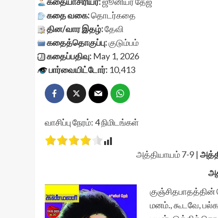
கதையாசிரியர்:
ஜூனியர் தேஜ்
கதை வகை:
தொடர்கதை
தின/வார இதழ்:
தேவி
கதைத்தொகுப்பு:
குடும்பம்
கதைப்பதிவு:
May 1, 2026
பார்வையிட்டோர்:
10,413
வாசிப்பு நேரம்:
4
நிமிடங்கள்
அத்தியாயம் 7-9
|
அத்த
அத
குஞ்சிதபாதத்தின் ச
மனம்., கூடவே, பல