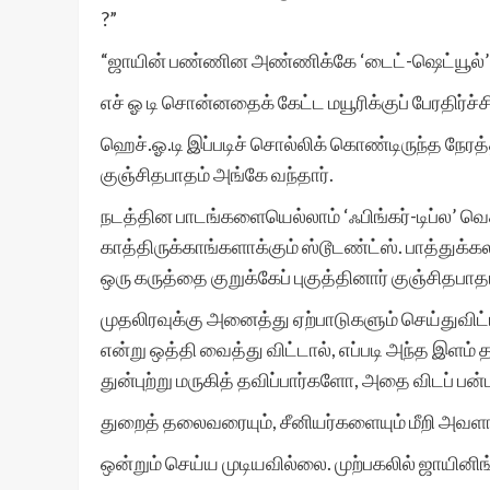
?”
“ஜாயின் பண்ணின அண்ணிக்கே ‘டைட்-ஷெட்யூல்’ கொ
எச் ஓ டி சொன்னதைக் கேட்ட மயூரிக்குப் பேரதிர்ச்
ஹெச்.ஓ.டி இப்படிச் சொல்லிக் கொண்டிருந்த நேரத
குஞ்சிதபாதம் அங்கே வந்தார்.
நடத்தின பாடங்களையெல்லாம் ‘ஃபிங்கர்-டிப்ல’ வெச
காத்திருக்காங்களாக்கும் ஸ்டூடண்ட்ஸ். பாத்துக்க
ஒரு கருத்தை குறுக்கேப் புகுத்தினார் குஞ்சிதபாதம
முதலிரவுக்கு அனைத்து ஏற்பாடுகளும் செய்துவிட்டப
என்று ஒத்தி வைத்து விட்டால், எப்படி அந்த இளம்
துன்புற்று மருகித் தவிப்பார்களோ, அதை விடப் பன்
துறைத் தலைவரையும், சீனியர்களையும் மீறி அவளால
ஒன்றும் செய்ய முடியவில்லை. முற்பகலில் ஜாயினிங்