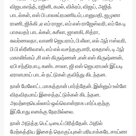
விஜயகாந்த், ரஜினி, கமல், விக்ரம், விஜய், அஜித்
பாடல்கள், எஸ் பி பாலசுப்ரமணியம், பானுமதி, ஜமுனா
ராணி, ஜிக்கி ,ஏ எம் ராஜா, எம் எஸ் ராஜேஸ்வரி, எம் கே டி
பாகவதர் பாடல்கள், சுசீலா, ஜானகி, சித்ரா,
சுவர்ணலதா, வாணி ஜெயராம், பி லீலா, எல் ஆர் ஈஸ்வரி,
பி பி ஸ்ரீனிவாஸ், எம் எல் வசந்தகுமாரி, ஏசுதாஸ், டி ஆர்
மகாலிங்கம் ,சி எஸ் கிருஷ்ணன் ,என் எஸ் கிருஷ்ணன்,
ஏபி சந்திரபாபு, கண்டசாலா, ஜி எஸ் ஜெயராமன் இப்படி
ஏராளமாய் பாடல் தட்டுகள் குவிந்து கிடந்தன.
நான் மேலோட்டமாகத்தான் பார்த்தேன். இன்னும் உள்ளே
விதவிதமாய் இசைத்தட்டுக்கள் கிடந்தன.
அவற்றையெல்லாம் ஒவ்வொன்றாக பார்ப்பதற்கு
இப்போது எனக்கு நேரமில்லை.
நான் அடுத்த பெட்டியைப் பிரித்தேன். அதில்
மேற்கத்திய இசைத் தொகுப்புகள் மரியாக்கரே, சாய்னா