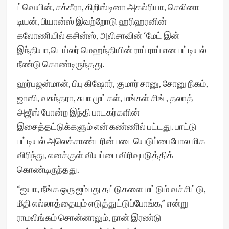
ட்வெயின், சக்கீரா, கிறிஸ்டினா அகல்ரியா, செலினா
டியன், பியான்ஸ் இவற்றோடு ஹரிஹரனின்
கலோணியில் கசின்ஸ், அலிசாவின் ‘மேட் இன்
இந்தியா,டெய்லர் மெஹந்தியின் ராப் ராப் என பட்டியல்
நீண்டு கொண்டிருந்தது.
ஹர்பஜன்மான், பிபு கிஷோர், குமார் சானு, சோனு நிகம்,
ஜாஸி, வசுந்தரா, சுபா முட்கள், மங்கள் சிங் , தலாத்
அஜீஸ் போன்ற இந்தி பாடகர்களின்
இசைத்தட்டுக்களும் என் கண்ணில் பட்டது. பாட்டு
பட்டியல் அலெக்சாண்டரின் படையெடுப்பைபோல மிக
விரிந்து, எனக்குள் வியப்பை விரிவுபடுத்திக்
கொண்டிருந்தது.
“ஐயா, நீங்க ஒரு ஐம்பது தட்டுகளை மட்டும் வச்சிட்டு,
மீதி எல்லாத்தையும் எடுத்துட்டுப்போங்க,” என்று
ராமலிங்கம் சொன்னாலும், நான் இரண்டு