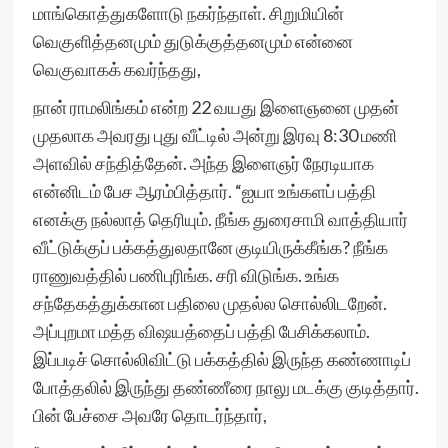
மாங்கொத்துகளோடு நகர்ந்தாள். சிறுமியின்
வெகுளித்தனமும் துடுக்குத்தனமும் என்னை
வெகுவாகக் கவர்ந்தது,
நான் ராமலிங்கம் என்ற 22 வயது இளைஞனை முதன்
முதலாக அவரது புது வீட்டில் அன்று இரவு 8:30 மணி
அளவில் சந்தித்தேன். அந்த இளைஞர் நேரடியாக
என்னிடம் பேச ஆரம்பித்தார். “ஐயா உங்களப் பத்தி
எனக்கு நல்லாத் தெரியும். நீங்க துரைசாமி வாத்தியார்
வீட்டுக்குப் பக்கத்துலதானே குடியிருக்கீங்க? நீங்க
ராணுவத்தில் பணிபுரிங்க. சரி விடுங்க. உங்க
சந்தேகத்துக்கான பதிலை முதல்ல சொல்லிடறேன்.
அப்புறமா மத்த விஷயத்தைப் பத்தி பேசிக்கலாம்.
இப்படிச் சொல்லிவிட்டு பக்கத்தில் இருந்த கண்ணாடிப்
போத்தலில் இருந்து தண்ணீரை நாலு மடக்கு குடித்தார்.
பின் பேச்சை அவரே தொடர்ந்தார்,