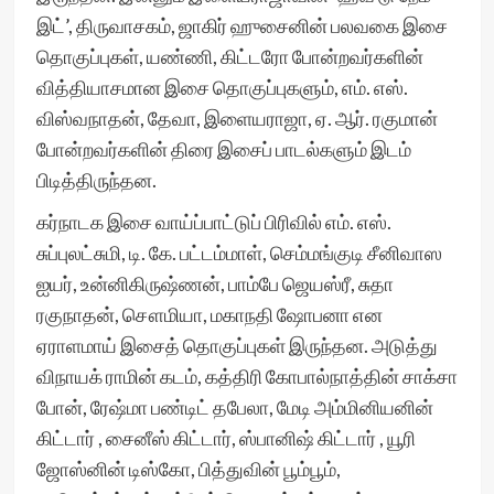
இட்’, திருவாசகம், ஜாகிர் ஹுசைனின் பலவகை இசை
தொகுப்புகள், யண்ணி, கிட்டரோ போன்றவர்களின்
வித்தியாசமான இசை தொகுப்புகளும், எம். எஸ்.
விஸ்வநாதன், தேவா, இளையராஜா, ஏ. ஆர். ரகுமான்
போன்றவர்களின் திரை இசைப் பாடல்களும் இடம்
பிடித்திருந்தன.
கர்நாடக இசை வாய்ப்பாட்டுப் பிரிவில் எம். எஸ்.
சுப்புலட்சுமி, டி. கே. பட்டம்மாள், செம்மங்குடி சீனிவாஸ
ஐயர், உன்னிகிருஷ்ணன், பாம்பே ஜெயஸ்ரீ, சுதா
ரகுநாதன், சௌமியா, மகாநதி ஷோபனா என
ஏராளமாய் இசைத் தொகுப்புகள் இருந்தன. அடுத்து
விநாயக் ராமின் கடம், கத்திரி கோபால்நாத்தின் சாக்சா
போன், ரேஷ்மா பண்டிட் தபேலா, மேடி அம்மினியனின்
கிட்டார் , சைனீஸ் கிட்டார், ஸ்பானிஷ் கிட்டார் , யூரி
ஜோஸ்னின் டிஸ்கோ, பித்துவின் பூம்பூம்,