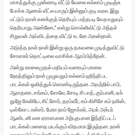
மாசத்துக்கு முன்னாடி வீட்டு வேலை எல்லாம் முடிஞ்சு
போச்சு ஆனால் வீட்ல யாரும் இன்னும் குடி வரல. இது
மட்டும் தான் எனக்குத் தெரியும். மத்தபடி வேற எதுவும்
தெரியாது அண்ணே,” என்று சொல்லிவிட்டு அந்தச்
சிறுவன் அவ்விடத்தை விட்டு உடனே அகன்றான்.
அடுத்த நாள் நான் இன்று ஒரு தகவலை முடித்துவிட்டு
சோளகர் தொட்டிலை வாசிக்க ஆரம்பித்தேன்.
அன்று காலைமுதல் மதியம் வரையும் மாலை
நேரத்திலும் நாள் முழுவதும் எல்லாம் ஹிந்தி பட
பாடல்கள் ஒலித்துக் கொண்டிருந்தன. அவற்றில் பாபி,
ஆராதனா, சங்கம், சோலே, சோடி சி பாத், குர்பானி, ஏக்
துஜே கேலியே, சிட்சோர், தரம்வீர், கம் கிசிசே கம் நகின்,
டிஸ்கோ டான்சர், மேரா நாம் ஜோக்கர், அமர் அக்பர்
ஆண்டனி என ஏராளமான அற்புதமான இந்திப் படப்
பாடல்கள் மனதை மயக்கும் விதமாக இருந்தன. நான்
காலையில் சென்றபோது குர்பானி படத்திலிருந்து