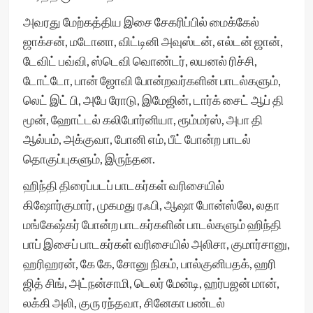
அவரது மேற்கத்திய இசை சேகரிப்பில் மைக்கேல்
ஜாக்சன், மடோனா, விட்டினி அவுஸ்டன், எல்டன் ஜான்,
டேவிட் பவ்வி, ஸ்டெவி வொண்டர், லயனல் ரிச்சி,
டோட்டோ, பான் ஜோவி போன்றவர்களின் பாடல்களும்,
லெட் இட் பி, அபே ரோடு, இமேஜின், டார்க் சைட் ஆப் தி
மூன், ஹோட்டல் கலிபோர்னியா, ரூம்மர்ஸ், அபா தி
ஆல்பம், அக்குவா, போனி எம், பீட் போன்ற பாடல்
தொகுப்புகளும், இருந்தன.
ஹிந்தி திரைப்படப் பாடகர்கள் வரிசையில்
கிஷோர்குமார், முகமது ரஃபி, ஆஷா போன்ஸ்லே, லதா
மங்கேஷ்கர் போன்ற பாடகர்களின் பாடல்களும் ஹிந்தி
பாப் இசைப் பாடகர்கள் வரிசையில் அலிசா, குமார்சானு,
ஹரிஹரன், கே கே, சோனு நிகம், பால்குனிபதக், ஹரி
ஜித் சிங், அட்நன்சாமி, டெலர் மேன்டி, ஹர்பஜன் மான்,
லக்கி அலி, குரு ரந்தவா, சினேகா பண்டல்