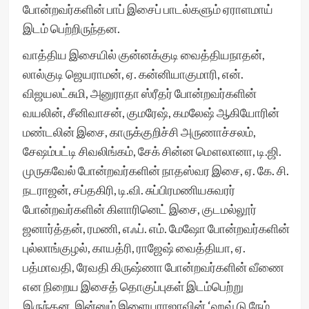
போன்றவர்களின் பாப் இசைப் பாடல்களும் ஏராளமாய்
இடம் பெற்றிருந்தன.
வாத்திய இசையில் குன்னக்குடி வைத்தியநாதன்,
லால்குடி ஜெயராமன், ஏ. கன்னியாகுமாரி, என்.
விஜயலட்சுமி, அனுராதா ஸ்ரீதர் போன்றவர்களின்
வயலின், சீனிவாசன், குமரேஷ், கமலேஷ் ஆகியோரின்
மண்டலின் இசை, காருக்குறிச்சி அருணாச்சலம்,
சேஷம்பட்டி சிவலிங்கம், சேக் சின்ன மௌலானா, டி.ஜி.
முருகவேல் போன்றவர்களின் நாதஸ்வர இசை, ஏ. கே. சி.
நடராஜன், சப்தகிரி, டி.வி. சுப்பிரமணியசுவரர்
போன்றவர்களின் கிளாரினெட் இசை, குடமல்லூர்
ஜனார்த்தன், ரமணி, எஃப். எம். மேஷோ போன்றவர்களின்
புல்லாங்குழல், காயத்ரி, ராஜேஷ் வைத்தியா, ஏ.
பத்மாவதி, ரேவதி கிருஷ்ணா போன்றவர்களின் வீணை
என நிறைய இசைத் தொகுப்புகள் இடம்பெற்று
இருந்தன. இன்னும் இளையராஜாவின் ‘ஹவ் டு நேம்