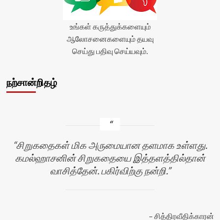
average'>0
(0)
</span>
உங்கள் கருத்துக்களையும்
</div>
ஆலோசனைகளையும் தயவு
செய்து பதிவு செய்யவும்.
நற்சான்றிதழ்
சிறுகதைகள் மிக அருமையான தளமாக உள்ளது.
கமல்ஹாசனின் சிறுகதையை இத்தளத்தில்தான்
வாசித்தேன். பகிர்விற்கு நன்றி.
சித்திரவீதிக்காரன்