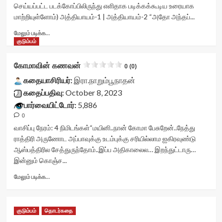
stars-
செய்யப்பட்ட படக்கோப்பிலிருந்து எளிதாக படிக்கக்கூடிய உரையாக
title
மாற்றியுள்ளோம்) அத்தியாயம்-1 | அத்தியாயம்-2 “அதோ அந்தப்...
yasr-
rater-
Read
மேலும் படிக்க...
stars'
more
குடும்பம்
id='yasr-
about
visitor-
நட்சத்திர
கோமாவின் கணவன்
0 (0)
votes-
பங்களா<div
readonly-
class="yasr-
கதையாசிரியர்:
இரா.நாறும்பூநாதன்
rater-
vv-
கதைப்பதிவு:
October 8, 2023
ed614ee7b61aa'
stars-
பார்வையிட்டோர்:
5,886
data-
title-
rating='0'
0
container">
data-
<div
வாசிப்பு நேரம்:
4
நிமிடங்கள்
“மயினி..நான் கோமா பேசுறேன்..நேத்து
rater-
class='yasr-
ராத்திரி அருணோட அப்பாவுக்கு உடம்புக்கு சரியில்லாம ஐகிரவுண்டு
starsize='16'
stars-
ஆஸ்பத்திரில சேத்துருந்தோம்..இப்ப அதிகாலைல… இறந்துட்டாரு…
data-
title
இன்னும் கொஞ்ச...
rater-
yasr-
postid='41435'
rater-
Read
மேலும் படிக்க...
data-
stars'
more
rater-
id='yasr-
about
readonly='true'
visitor-
கோமாவின்
data-
votes-
குடும்பம்
தொடர்கதை
கணவன்<div
readonly-
readonly-