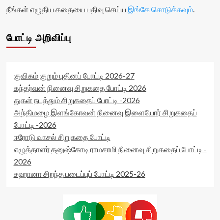
(0)
data-
நீங்கள் எழுதிய கதையை பதிவு செய்ய
இங்கே சொடுக்கவும்
.
readonly-
</span>
readonly-
rater-
</div>
attribute='true'
64aea7b1b6184'
>
போட்டி அறிவிப்பு
data-
</div>
rating='0'
<span
data-
class='yasr-
rater-
stars-
starsize='16'
குவிகம் குறும் புதினப் போட்டி 2026-27
title-
data-
கந்தர்வன் நினைவு சிறுகதை போட்டி 2026
average'>0
rater-
துகள் நடத்தும் சிறுகதைப் போட்டி -2026
(0)
postid='36398'
</span>
அந்திமழை இளங்கோவன் நினைவு இளையோர் சிறுகதைப்
data-
</div>
rater-
போட்டி -2026
readonly='true'
ஈரோடு வாசல் சிறுகதை போட்டி
data-
எழுத்தாளர் தனுஷ்கோடி ராமசாமி நினைவு சிறுகதைப் போட்டி -
readonly-
attribute='true'
2026
>
சஹானா சிறந்த படைப்புப் போட்டி 2025-26
</div>
<span
class='yasr-
stars-
title-