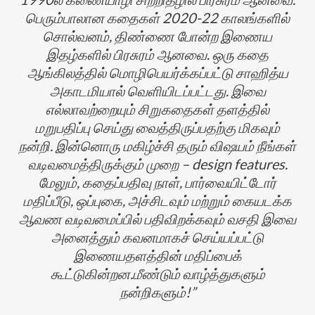
பெரும்பாலான கதைகள் 2020-22 காலங்களில்
சொல்வனம், திண்ணை போன்ற இணைய
இதழ்களில் பிரசுரம் ஆனவை. ஒரு கதை
ஆங்கிலத்தில் மொழிபெயர்க்கப்பட்டு சாஹித்ய
அகாடமியால் வெளியிடப்பட்டது. இவை
எல்லாவற்றையும் சிறுகதைகள் தளத்தில்
மறுபதிப்பு செய்து வைத்திருப்பதற்கு மிகவும்
நன்றி. இன்னொரு மகிழ்ச்சி தரும் விஷயம் நீங்கள்
வடிவமைத்திருக்கும் முறை – design features.
மேலும், கதைப்பதிவு நாள், பார்வையிட்டோர்
மதிப்பீடு, ஒப்புகை, அச்சிடவும் மற்றும் கையடக்க
ஆவண வடிவமைப்பில் பதிவிறக்கவும் வசதி இவை
அனைத்தும் கவனமாகச் செய்யப்பட்டு
இணையதளத்தின் மதிப்பைக்
கூட்டுகின்றன.மீண்டும் வாழ்த்துகளும்
நன்றிகளும்!