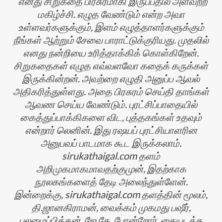
எனது சிறுகதை பிரசுரமாகி இருப்பதில் அளவற்ற
மகிழ்ச்சி. எழுத வேண்டும் என்ற அவா
உள்ளவர்களுக்கும், இளம் எழுத்தாளர்களுக்கும்
நீங்கள் ஆற்றும் சேவை பாராட்டுக்குரியது. முதலில்
எனது நன்றியை உரித்தாக்கிக் கொள்கிறேன்.
சிறுகதைகள் எழுத எவ்வளவோ கதைக் கருக்கள்
இருக்கின்றன். அவற்றை எழுதி அனுப்ப ஆவல்
அதிகரித்துள்ளது. அதை பிரசுரம் செய்தி தாங்கள்
ஆவண செய்ய வேண்டும். புரட்சிப்பாதையில்
கைத்துப்பாக்கிகளை விட, புத்தகங்கள் உதவும்
என்றார் லெனின். இது ரஷயப் புரட்சியாளரின
அனுபவப் பாடமாக கூட இருக்கலாம்.
sirukathaigal.com தளம்
அறிமுகமாகமாவதற்குமுன், இதற்காக
நூலகங்களைத் தேடி அலைந்துள்ளேன்.
இன்றைக்கு, sirukathaigal.com தளத்தின் மூலம்,
தி.ஜானகிராமன், வைக்கம் முகமது பஷீர்,
புலமைப்பித்தன், ஜே.கே. போன்றோர், கையடக்க