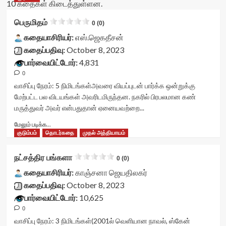
10 கதைகள் கிடைத்துள்ளன.
பெருமிதம்
0 (0)
கதையாசிரியர்:
எஸ்.ஜெகதீசன்
கதைப்பதிவு:
October 8, 2023
பார்வையிட்டோர்:
4,831
0
வாசிப்பு நேரம்:
5
நிமிடங்கள்
அவரை வியப்புடன் பார்க்க ஒன்றுக்கு
மேற்பட்ட பல விடயங்கள் அவரிடமிருந்தன. நகரில் பிரபலமான கண்
மருத்துவர் அவர் என்பதுதான் ஏனையவற்றை...
Read
மேலும் படிக்க...
more
குடும்பம்
தொடர்கதை
முதல் அத்தியாயம்
about
பெருமிதம்<div
நட்சத்திர பங்களா
0 (0)
class="yasr-
vv-
கதையாசிரியர்:
காஞ்சனா ஜெயதிலகர்
stars-
கதைப்பதிவு:
October 8, 2023
title-
பார்வையிட்டோர்:
10,625
container">
0
<div
class='yasr-
வாசிப்பு நேரம்:
3
நிமிடங்கள்
(2001ல் வெளியான நாவல், ஸ்கேன்