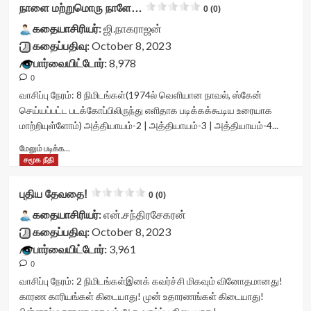
class="yasr-
நாளை மற்றுமொரு நாளே…
attribute='true'
0 (0)
rater-
vv-
>
66ebe4736aa14'
கதையாசிரியர்:
stars-
ஜி.நாகராஜன்
</div>
data-
title-
கதைப்பதிவு:
October 8, 2023
<span
rating='0'
container">
பார்வையிட்டோர்:
class='yasr-
8,978
data-
<div
stars-
rater-
0
class='yasr-
title-
starsize='16'
stars-
வாசிப்பு நேரம்:
8
நிமிடங்கள்
(1974ல் வெளியான நாவல், ஸ்கேன்
average'>0
data-
title
செய்யப்பட்ட படக்கோப்பிலிருந்து எளிதாக படிக்கக்கூடிய உரையாக
(0)
rater-
yasr-
மாற்றியுள்ளோம்) அத்தியாயம்-2 | அத்தியாயம்-3 | அத்தியாயம்-4...
</span>
postid='41418'
rater-
</div>
data-
stars'
Read
மேலும் படிக்க...
rater-
id='yasr-
more
சமூக நீதி
readonly='true'
visitor-
about
data-
votes-
நாளை
புதிய தேவதை!
readonly-
0 (0)
readonly-
மற்றுமொரு
attribute='true'
rater-
நாளே…
கதையாசிரியர்:
என்.சந்திரசேகரன்
>
64ea461ac876a'
<div
கதைப்பதிவு:
October 8, 2023
</div>
data-
class="yasr-
பார்வையிட்டோர்:
<span
3,961
rating='0'
vv-
class='yasr-
data-
0
stars-
stars-
rater-
title-
வாசிப்பு நேரம்:
2
நிமிடங்கள்
இனக் கவர்ச்சி மிகவும் வினோதமானது!
title-
starsize='16'
container">
காரண காரியங்கள் கிடையாது! முன் உதாரணங்கள் கிடையாது!
average'>0
data-
<div