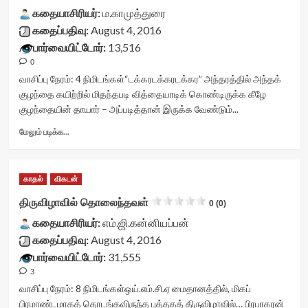
readonly='true'
readonly-
<div
கதையாசிரியர்:
ம.காமுத்துரை
data-
rater-
class="yasr-
கதைப்பதிவு:
August 4, 2016
readonly-
876cca0bc77af'
vv-
பார்வையிட்டோர்:
13,516
attribute='true'
data-
stars-
>
rating='0'
0
title-
</div>
data-
container">
வாசிப்பு நேரம்:
4
நிமிடங்கள்
“டக்கரடக்கரடக்கர” அந்தரத்தில் அந்தக்
<span
rater-
<div
குழந்தை கயிற்றில் மிதந்தபடி வித்தையாடிக் கொண்டிருக்க கீழே
class='yasr-
starsize='16'
class='yasr-
குழந்தையின் தாயார் – அப்படித்தான் இருக்க வேண்டும்...
stars-
data-
stars-
title-
rater-
title
Read
மேலும் படிக்க...
average'>0
postid='25882'
yasr-
more
(0)
data-
rater-
about
</span>
rater-
stars'
அந்தராத்மாவின்
</div>
readonly='true'
காதல்
விகடன்
id='yasr-
ஆட்டம்<div
data-
visitor-
class="yasr-
திருவிழாவில் தொலைந்தவள்
0 (0)
readonly-
votes-
vv-
attribute='true'
readonly-
கதையாசிரியர்:
stars-
எம்.ஜி.கன்னியப்பன்
>
rater-
title-
கதைப்பதிவு:
August 4, 2016
</div>
ac77ef5ba4a6b'
container">
பார்வையிட்டோர்:
31,555
<span
data-
<div
class='yasr-
rating='0'
3
class='yasr-
stars-
data-
stars-
வாசிப்பு நேரம்:
8
நிமிடங்கள்
ஒய்.எம்.சி.ஏ மைதானத்தில், மிகப்
title-
rater-
title
பிரமாண்டமாகத் தொடங்கவிருந்த புத்தகத் திருவிழாவில்… பிரபாகரன்