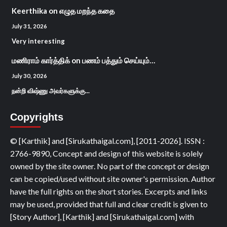
Keerthika
on
எழுத மறந்த கதை
July 31, 2026
Very interesting
மணிராம் கார்த்திக்
on
பணம் பத்தும் செய்யும்…
July 30, 2026
நன்றி விஷ்ணு அவர்களுக்கு...
Copyrights
© [Karthik] and [Sirukathaigal.com], [2011-2026]. ISSN :
2766-9890, Concept and design of this website is solely
owned by the site owner. No part of the concept or design
can be copied/used without site owner's permission. Author
have the full rights on the short stories. Excerpts and links
may be used, provided that full and clear credit is given to
[Story Author], [Karthik] and [Sirukathaigal.com] with