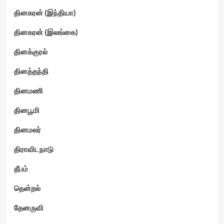
தினகரன் (இந்தியா)
தினகரன் (இலங்கை)
தினக்குரல்
தினத்தந்தி
தினமணி
தினபூமி
தினமலர்
திராவிடநாடு
தீபம்
தென்றல்
தேனருவி