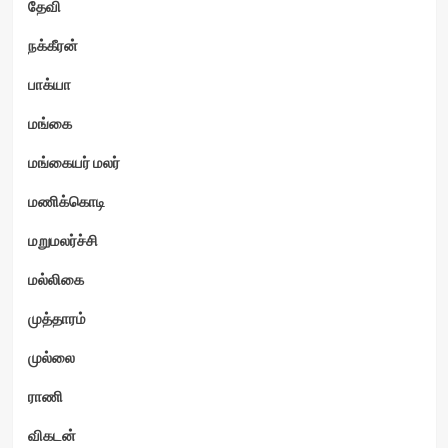
தேவி
நக்கீரன்
பாக்யா
மங்கை
மங்கையர் மலர்
மணிக்கொடி
மறுமலர்ச்சி
மல்லிகை
முத்தாரம்
முல்லை
ராணி
விகடன்