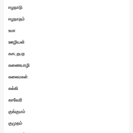
ஈழநாடு
ஈழநாதம்
உமா
ஊழியன்
கசடதபற
கணையாழி
கலைமகள்
கல்கி
காவேரி
குங்குமம்
குமுதம்