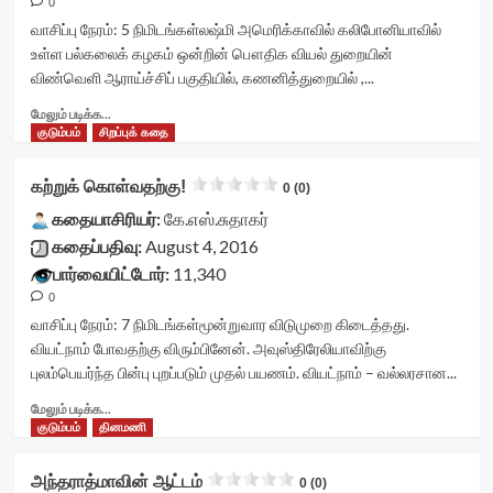
0
container">
<div
வாசிப்பு நேரம்:
5
நிமிடங்கள்
லஷ்மி அமெரிக்காவில் கலிபோனியாவில்
class='yasr-
உள்ள பல்கலைக் கழகம் ஒன்றின் பௌதிக வியல் துறையின்
stars-
விண்வெளி ஆராய்ச்சிப் பகுதியில், கணனித்துறையில் ,...
title
yasr-
Read
மேலும் படிக்க...
rater-
more
குடும்பம்
சிறப்புக் கதை
stars'
about
id='yasr-
விநோதன்<div
கற்றுக் கொள்வதற்கு!
0 (0)
visitor-
class="yasr-
votes-
vv-
கதையாசிரியர்:
கே.எஸ்.சுதாகர்
readonly-
stars-
கதைப்பதிவு:
August 4, 2016
rater-
title-
பார்வையிட்டோர்:
11,340
dfba77c2ca619'
container">
data-
0
<div
rating='0'
class='yasr-
வாசிப்பு நேரம்:
7
நிமிடங்கள்
மூன்றுவார விடுமுறை கிடைத்தது.
data-
stars-
வியட்நாம் போவதற்கு விரும்பினேன். அவுஸ்திரேலியாவிற்கு
rater-
title
புலம்பெயர்ந்த பின்பு புறப்படும் முதல் பயணம். வியட்நாம் – வல்லரசான...
starsize='16'
yasr-
data-
rater-
Read
மேலும் படிக்க...
rater-
stars'
more
குடும்பம்
தினமணி
postid='25884'
id='yasr-
about
data-
visitor-
கற்றுக்
அந்தராத்மாவின் ஆட்டம்
0 (0)
rater-
votes-
கொள்வதற்கு!