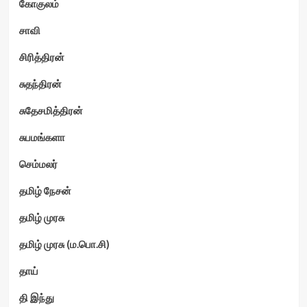
கோகுலம்
சாவி
சிரித்திரன்
சுதந்திரன்
சுதேசமித்திரன்
சுபமங்களா
செம்மலர்
தமிழ் நேசன்
தமிழ் முரசு
தமிழ் முரசு (ம.பொ.சி)
தாய்
தி இந்து