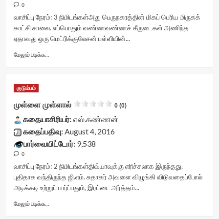
</span>
starsize='16'
0
stars-
</div>
data-
title
வாசிப்பு நேரம்:
3
நிமிடங்கள்
அது பெருநகரத்தின் மிகப் பெரிய மிருகக்
rater-
yasr-
காட்சி சாலை. எப்பொதும் வண்ணவண்ணச் சீருடைகள் அணிந்த
postid='25572'
rater-
ஏதாவது ஒரு மெட்ரிக்குலேசன் பள்ளியின்...
data-
stars'
rater-
id='yasr-
Read
மேலும் படிக்க...
readonly='true'
visitor-
more
data-
votes-
about
readonly-
readonly-
மிருகக்
attribute='true'
குடும்பம்
rater-
காட்சி
>
fc116aa9e7cc7'
சாலை<div
முள்ளை முள்ளால்
0 (0)
</div>
data-
class="yasr-
<span
rating='0'
கதையாசிரியர்:
vv-
எஸ்.கண்ணன்
class='yasr-
data-
stars-
கதைப்பதிவு:
August 4, 2016
stars-
rater-
title-
பார்வையிட்டோர்:
9,538
title-
starsize='16'
container">
average'>0
0
data-
<div
(0)
rater-
class='yasr-
வாசிப்பு நேரம்:
2
நிமிடங்கள்
திவ்யாவுக்கு எரிச்சலாக இருந்தது.
</span>
postid='25496'
stars-
புதிதாக வந்திருந்த ஜி.எம். சுதாகர் அவளை விழுங்கி விடுவதைப்போல்
</div>
data-
title
அடிக்கடி உற்றுப் பார்ப்பதும், இரட்டை அர்த்தம்...
rater-
yasr-
readonly='true'
rater-
Read
மேலும் படிக்க...
data-
stars'
more