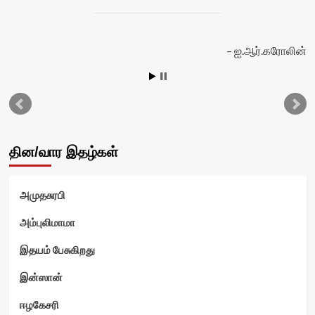
ஐ.ஆர்.கரோலின்
தின/வார இதழ்கள்
அமுதசுரபி
அம்புலிமாமா
இதயம் பேசுகிறது
இன்ஸான்
ஈழகேசரி