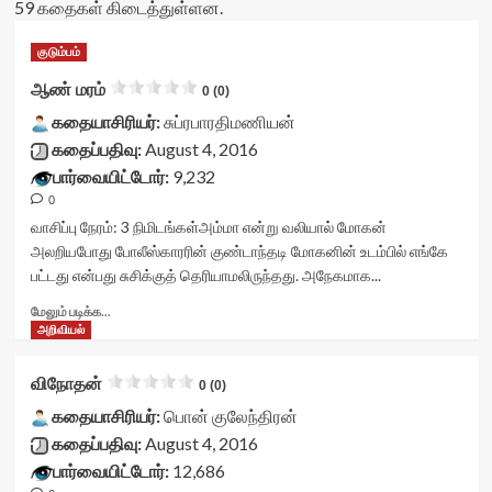
59 கதைகள் கிடைத்துள்ளன.
குடும்பம்
ஆண் மரம்
0 (0)
கதையாசிரியர்:
சுப்ரபாரதிமணியன்
கதைப்பதிவு:
August 4, 2016
பார்வையிட்டோர்:
9,232
0
வாசிப்பு நேரம்:
3
நிமிடங்கள்
அம்மா என்று வலியால் மோகன்
அலறியபோது போலீஸ்காரரின் குண்டாந்தடி மோகனின் உடம்பில் எங்கே
பட்டது என்பது சுசிக்குத் தெரியாமலிருந்தது. அநேகமாக...
Read
மேலும் படிக்க...
more
அறிவியல்
about
ஆண்
விநோதன்
0 (0)
மரம்<div
class="yasr-
கதையாசிரியர்:
பொன் குலேந்திரன்
vv-
கதைப்பதிவு:
August 4, 2016
stars-
பார்வையிட்டோர்:
12,686
title-