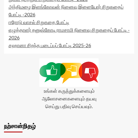
postid='25965'
அந்திமழை இளங்கோவன் நினைவு இளையோர் சிறுகதைப்
data-
rater-
போட்டி -2026
readonly='true'
ஈரோடு வாசல் சிறுகதை போட்டி
data-
எழுத்தாளர் தனுஷ்கோடி ராமசாமி நினைவு சிறுகதைப் போட்டி -
readonly-
attribute='true'
2026
>
சஹானா சிறந்த படைப்புப் போட்டி 2025-26
</div>
<span
class='yasr-
stars-
title-
average'>0
(0)
</span>
உங்கள் கருத்துக்களையும்
</div>
ஆலோசனைகளையும் தயவு
செய்து பதிவு செய்யவும்.
நற்சான்றிதழ்