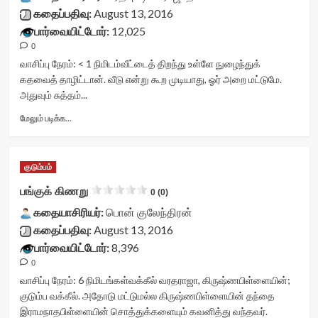
<span
rating='0'
title-
கதைப்பதிவு:
August 13, 2016
class='yasr-
data-
container">
பார்வையிட்டோர்:
12,025
stars-
rater-
<div
title-
starsize='16'
0
class='yasr-
average'>0
data-
stars-
வாசிப்பு நேரம்:
< 1
நிமிடம்
வீட்டைத் திறந்து உள்ளே நுழைந்துக்
(0)
rater-
title
கதவைத் தாழிட்டான். வீடு என்று கூற முடியாது, ஓர் அறை மட்டுமே.
</span>
postid='25694'
yasr-
அதுவும் சுத்தம்...
</div>
data-
rater-
rater-
stars'
Read
மேலும் படிக்க...
readonly='true'
id='yasr-
more
data-
visitor-
about
readonly-
votes-
திருப்புமுனை<div
attribute='true'
குடும்பம்
readonly-
class="yasr-
>
rater-
vv-
பங்குக் கிணறு
0 (0)
</div>
3bec74ce7ac86'
stars-
<span
data-
கதையாசிரியர்:
title-
பொன் குலேந்திரன்
class='yasr-
rating='0'
container">
கதைப்பதிவு:
August 13, 2016
stars-
data-
<div
பார்வையிட்டோர்:
8,396
title-
rater-
class='yasr-
average'>0
0
starsize='16'
stars-
(0)
data-
title
வாசிப்பு நேரம்:
6
நிமிடங்கள்
வக்கீல் வரதராஜா, கிருஷ்ணபிள்ளையின்;
</span>
rater-
yasr-
குடும்ப வக்கீல். அதோடு மட்டுமல்ல கிருஷ்ணபிள்ளையின் தந்தை
</div>
postid='25978'
rater-
இராமநாதபிள்ளையின் சொத்துக்களையும் கவனித்து வந்தவர்.
data-