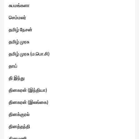
சுபமங்களா
செம்மலர்
தமிழ் நேசன்
தமிழ் முரசு
தமிழ் முரசு (ம.பொ.சி)
தாய்
தி இந்து
தினகரன் (இந்தியா)
தினகரன் (இலங்கை)
தினக்குரல்
தினத்தந்தி
தினமணி