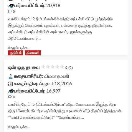
container">
பார்வையிட்டோர்:
20,918
<div
0
class='yasr-
stars-
வாசிப்பு நேரம்:
9
நிமிடங்கள்
சிக்கந்தர் அப்பச்சி வீட்டு முற்றத்தில்
title
இருக்கும் வெள்ளைப் புறாக்கள், என்னைச் சூழ்ந்து நிற்கின்றன.
yasr-
அப்பச்சியும் அப்பச்சியின் அம்மாவும், புறாக்களுக்கு
rater-
அரிசிமணிகளைத்...
stars'
id='yasr-
Read
மேலும் படிக்க...
visitor-
more
குடும்பம்
தினமணி
votes-
about
readonly-
சிக்கந்தர்
ஒரே ஒரு தடவை
0 (0)
rater-
அப்பச்சி<div
3b67474b45cfa'
class="yasr-
கதையாசிரியர்:
விமலா ரமணி
data-
vv-
கதைப்பதிவு:
August 13, 2016
rating='0'
stars-
பார்வையிட்டோர்:
16,997
data-
title-
rater-
0
container">
starsize='16'
<div
வாசிப்பு நேரம்:
5
நிமிடங்கள்
அம்மா”ஏதோ வேலையாக இருந்த சீதா
data-
class='yasr-
திரும்பினாள். கிடார் வகுப்பிலிருந்து சரவணன் வீடு திரும்பி இருந்தான்.
rater-
stars-
“”காபி கொண்டு வரட்டுமா?” “”வேண்டாம்மா....
postid='25983'
title
data-
yasr-
Read
மேலும் படிக்க...
rater-
rater-
more