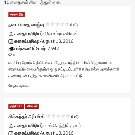
10 கதைகள் கிடைத்துள்ளன.
சமூக நீதி
நடைபாதை வாழ்வு
0 (0)
கதையாசிரியர்:
வெ.சுப்ரமணியன்
கதைப்பதிவு:
August 13, 2016
பார்வையிட்டோர்:
7,947
0
வாசிப்பு நேரம்:
3
நிமிடங்கள்
அது நகரத்தின் மிகப் பிரதானமான
சாலையில் அமைந்துள்ள ஒரு கட்டிடம். பார்க்கவே நல்ல பணக்காரக்
களையுடன் புதிதாக வண்ணம் அடிக்கப்பட்டு...
Read
மேலும் படிக்க...
more
about
நடைபாதை
குடும்பம்
விகடன்
வாழ்வு<div
class="yasr-
சிக்கந்தர் அப்பச்சி
0 (0)
vv-
கதையாசிரியர்:
stars-
எஸ்.செந்தில்குமார்
title-
கதைப்பதிவு:
August 13, 2016