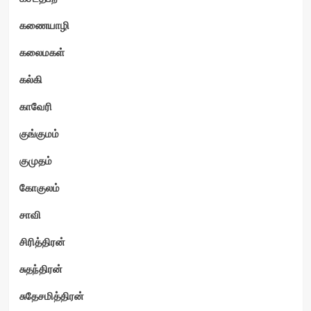
கணையாழி
கலைமகள்
கல்கி
காவேரி
குங்குமம்
குமுதம்
கோகுலம்
சாவி
சிரித்திரன்
சுதந்திரன்
சுதேசமித்திரன்