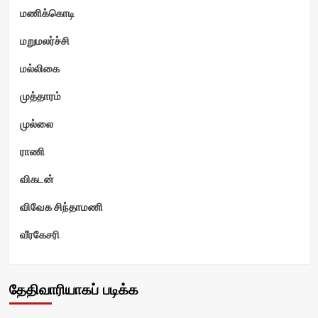
மணிக்கொடி
மறுமலர்ச்சி
மல்லிகை
முத்தாரம்
முல்லை
ராணி
விகடன்
விவேக சிந்தாமணி
வீரகேசரி
தேதிவாரியாகப் படிக்க