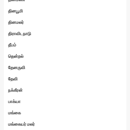
தினபூமி
தினமலர்
திராவிடநாடு
தீபம்
தென்றல்
தேனருவி
தேவி
நக்கீரன்
பாக்யா
மங்கை
மங்கையர் மலர்