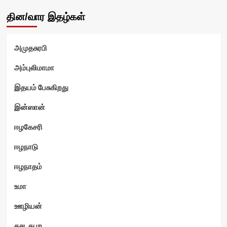
தின/வார இதழ்கள்
அமுதசுரபி
ம்
அம்புலிமாமா
இதயம் பேசுகிறது
இன்ஸான்
ஈழகேசரி
ஈழநாடு
ஈழநாதம்
உமா
ஊழியன்
கசடதபற