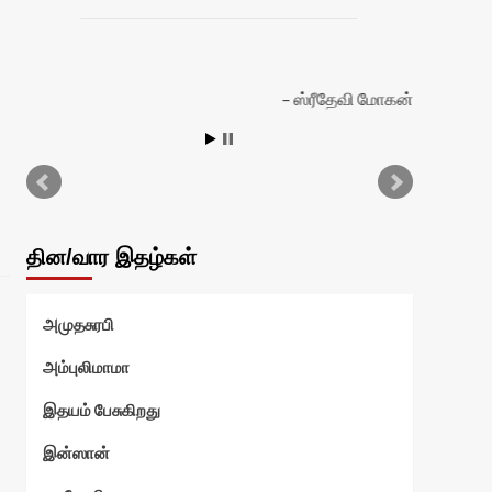
ஸ்ரீதேவி மோகன்
தின/வார இதழ்கள்
அமுதசுரபி
அம்புலிமாமா
இதயம் பேசுகிறது
இன்ஸான்