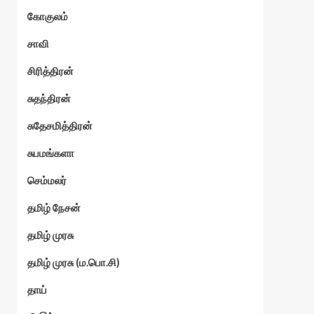
கோகுலம்
ேகம்
சாவி
சிரித்திரன்
சுதந்திரன்
சுதேசமித்திரன்
சுபமங்களா
செம்மலர்
தமிழ் நேசன்
தமிழ் முரசு
தமிழ் முரசு (ம.பொ.சி)
தாய்