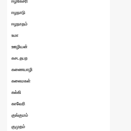
ஈழகேசரி
ஈழநாடு
ஈழநாதம்
உமா
ஊழியன்
கசடதபற
கணையாழி
கலைமகள்
கல்கி
காவேரி
குங்குமம்
குமுதம்