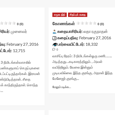
சமூக நீதி
சிறப்புக் கதை
கோணங்கள்
0 (0)
0 (0)
ரியர்:
முனைவர்
கதையாசிரியர்:
லதா ரகுநாதன்
கதைப்பதிவு:
February 27, 2016
ிவு:
February 27, 2016
பார்வையிட்டோர்:
18,332
ட்டோர்:
12,715
0
வாசிப்பு நேரம்:
3
நிமிடங்கள்
ஓரு மணி……..
அடித்தது…கடிகாரத்திலும். , அவள்
:
3
நிமிடங்கள்
வாசலில்
வயிற்றிலும். வேலை இன்னும்
ெண்களுமாய் செருப்புகளை
முடியவில்லை. இந்த குரங்கு, அதான் இந்த
ப்பட்டிருந்தார்கள். இராமன்
மேனேஜர் குரங்கு...
்டுபிடித்தான். சீதை
் காந்திருந்தாள். சொந்த
Read
மேலும் படிக்க...
...
more
about
Read
கோணங்கள்<div
more
class="yasr-
about
vv-
ூரிகை<div