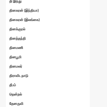
தி இந்து
தினகரன் (இந்தியா)
தினகரன் (இலங்கை)
தினக்குரல்
தினத்தந்தி
தினமணி
தினபூமி
தினமலர்
திராவிடநாடு
தீபம்
தென்றல்
தேனருவி