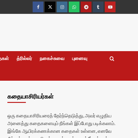
Facebook
Twitter
Instagram
Whatsapp
Telegram
Tumblr
YouTube
தைகள்
த்ரில்லர்
நகைச்சுவை
புனைவு
கதையாசிரியர்கள்
ஒரு கதையாசிரியரைத் தேர்ந்தெடுத்து, அவர் எழுதிய
அனைத்து கதைகளையும் நீங்கள் இப்போது படிக்கலாம்.
இங்கே ஆயிரக்கணக்கான கதைகள் உள்ளன, எனவே