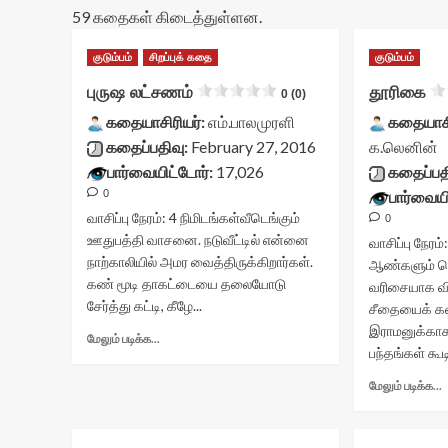
59 கதைகள் கிடைத்துள்ளன.
குடும்பம்
சிறப்புக் கதை
குடும்பம்
புருஷ லட்சணம்
தூரிகை
0 (0)
கதையாசிரியர்:
எம்.பாலமுரளி
கதையாசி
கதைப்பதிவு:
February 27, 2016
க.லெனின்
பார்வையிட்டோர்:
17,026
கதைப்பத
0
பார்வையி
வாசிப்பு நேரம்:
4
நிமிடங்கள்
வீடெங்கும்
0
ஊதுபத்தி வாசனை. நடுவீட்டில் என்னை
வாசிப்பு நேரம்
நாற்காலியில் அமர வைத்திருக்கிறார்கள்.
ஆண்களும் ப
கண் மூடி தாகட்டையை தலையோடு
வரிசையாக விட
சேர்த்து கட்டி, கீழே...
சீதையைக் கண
இராமனுக்காகக
Read
மேலும் படிக்க...
பந்தங்கள் கூடி
more
about
மேலும் படிக்க...
புருஷ
லட்சணம்<div
class="yasr-
த