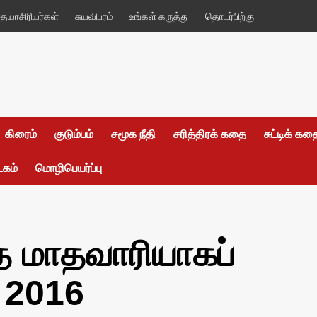
யாசிரியர்கள்
சுயவிபரம்
உங்கள் கருத்து
தொடர்பிற்கு
கிரைம்
குடும்பம்
சமூக நீதி
சரித்திரக் கதை
சுட்டிக் க
டகம்
மொழிபெயர்ப்பு
த மாதவாரியாகப்
 2016