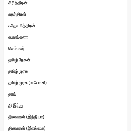
சிரித்திரன்
சுதந்திரன்
சுதேசமித்திரன்
சுபமங்களா
செம்மலர்
தமிழ் நேசன்
தமிழ் முரசு
தமிழ் முரசு (ம.பொ.சி)
தாய்
தி இந்து
தினகரன் (இந்தியா)
தினகரன் (இலங்கை)