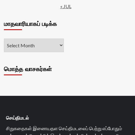
« JUL
மாதவாரியாகப் படிக்க
மொத்த வாசகர்கள்
செய்திமடல்
சிறுகதைகள் இணையதள செய்திமடலைப் பெற்று எப்போதும்