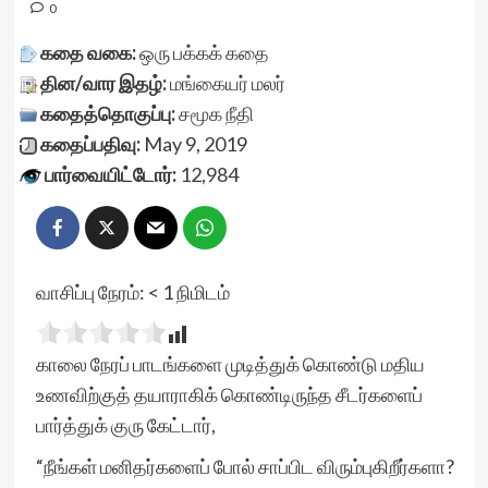
0
கதை வகை:
ஒரு பக்கக் கதை
தின/வார இதழ்:
மங்கையர் மலர்
கதைத்தொகுப்பு:
சமூக நீதி
கதைப்பதிவு:
May 9, 2019
பார்வையிட்டோர்:
12,984
வாசிப்பு நேரம்:
< 1
நிமிடம்
காலை நேரப் பாடங்களை முடித்துக் கொண்டு மதிய
உணவிற்குத் தயாராகிக் கொண்டிருந்த சீடர்களைப்
பார்த்துக் குரு கேட்டார்,
“நீங்கள் மனிதர்களைப் போல் சாப்பிட விரும்புகிறீர்களா?