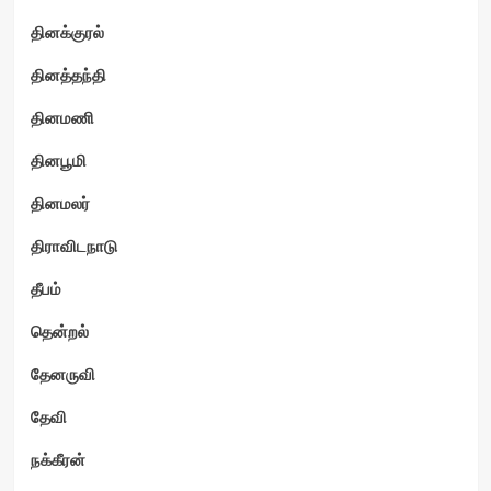
தினக்குரல்
தினத்தந்தி
தினமணி
தினபூமி
தினமலர்
திராவிடநாடு
தீபம்
தென்றல்
தேனருவி
தேவி
நக்கீரன்