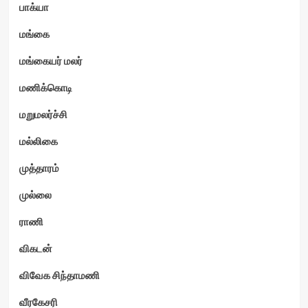
பாக்யா
மங்கை
மங்கையர் மலர்
மணிக்கொடி
மறுமலர்ச்சி
மல்லிகை
முத்தாரம்
முல்லை
ராணி
விகடன்
விவேக சிந்தாமணி
வீரகேசரி