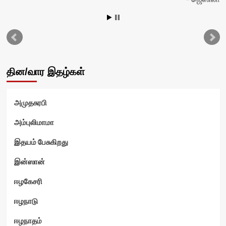
தின/வார இதழ்கள்
அமுதசுரபி
அம்புலிமாமா
இதயம் பேசுகிறது
இன்ஸான்
ஈழகேசரி
ஈழநாடு
ஈழநாதம்