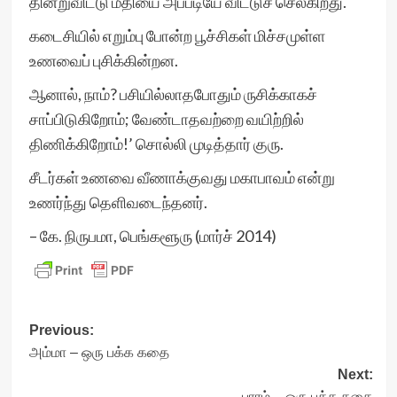
தின்றுவிட்டு மீதியை அப்படியே விட்டுச் செல்கிறது.
கடைசியில் எறும்பு போன்ற பூச்சிகள் மிச்சமுள்ள
உணவைப் புசிக்கின்றன.
ஆனால், நாம்? பசியில்லாதபோதும் ருசிக்காகச்
சாப்பிடுகிறோம்; வேண்டாதவற்றை வயிற்றில்
திணிக்கிறோம்!’ சொல்லி முடித்தார் குரு.
சீடர்கள் உணவை வீணாக்குவது மகாபாவம் என்று
உணர்ந்து தெளிவடைந்தனர்.
– கே. நிருபமா, பெங்களூரு (மார்ச் 2014)
Post
Previous:
அம்மா – ஒரு பக்க கதை
navigation
Next:
பாரம் – ஒரு பக்க கதை