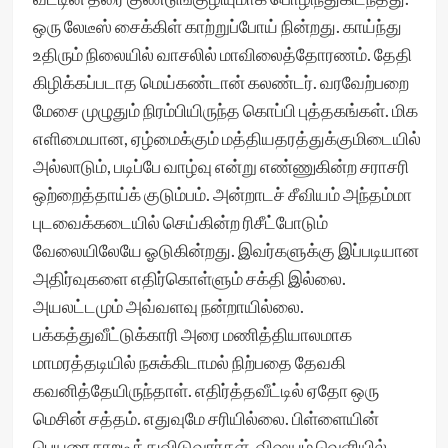
ஒரு லேடீஸ் சைக்கிள் காற்றுப்போய் நின்றது. காய்ந்து
உதிரும் நிலையில் வாசலில் மாவிலைத்தோரணம். தேதி
கிழிக்கப்படாத மெய்கண்டான் கலண்டர். வரவேற்பறை
மேசை முழுதும் நிரம்பியிருந்த கொப்பி புத்தகங்கள். மிக
எளிமையான, ஏழ்மைக்கும் மத்தியதரத்துக்குமிடையில்
அல்லாடும், படிப்பே வாழ்வு என்று எண்ணுகின்ற சராசரி
ஒற்றைத்தாய்க் குடும்பம். அன்றாடச் சீவியம் அந்தம்மா
புடவைக்கடையில் செய்கின்ற ரிசீட்போடும்
வேலையிலேயே ஓடுகின்றது. இவர்களுக்கு இப்படியான
அதிர்வுகளை எதிர்கொள்ளும் சக்தி இல்லை.
அயலட்டமும் அவ்வளவு நன்றாயில்லை.
பக்கத்துவீட்டுக்காரி அரை மணித்தியாலமாக
மாமரத்தடியில் நசுக்கிடாமல் நிற்பதை தேவகி
கவனித்தேயிருந்தாள். எதிர்த்தவீட்டில் ஏதோ ஒரு
மெசின் சத்தம். எதுவுமே சரியில்லை. பிள்ளையின்
பெயரை நாறடித்துவிடுவார்கள். விஷயம் வெளியில்