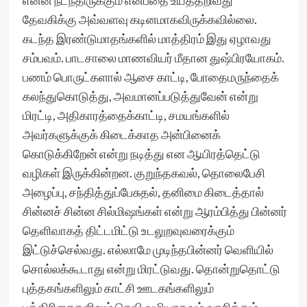
என்ன நடந்திருக்கும் என்பதை உய்த்தறிவது
தேவகிக்கு அவ்வளவு கடினமாகவிருக்கவில்லை.
கடந்த இரண்டுமாதங்களில் மாத்திரம் இது ஏழாவது
சம்பவம். பாடசாலை மாணவியர் மீதான துஷ்பிரயோகம்.
பணம் பொருட்களால் ஆசை காட்டி, போதைமருந்தைக்
கலந்துகொடுத்து, அவமானப்படுத்துவேன் என்று
மிரட்டி, அதிகாரத்தைக்காட்டி, சமயங்களில்
அவர்களுக்குக் கிடைக்காத அன்பினைக்
கொடுக்கிறேன் என்று நடித்து என ஆயிரத்தெட்டு
வழிகள் இருக்கின்றன. குறுந்தகவல், தொலைபேசி
அழைப்பு, சந்தித்துப்பேசுதல், தனிமை கிடைத்தால்
சின்னச் சின்ன சில்மிஷங்கள் என்று ஆரம்பித்து பின்னர்
தெளிவாகத் திட்டமிட்டு உடலுறவுவரைக்கும்
இட்டுச்செல்வது. எல்லாமே முடிந்தபின்னர் வெளியில்
சொல்லக்கூடாது என்று மிரட்டுவது. தொன்றுதொட்டு
புத்தகங்களிலும் காட்சி ஊடகங்களிலும்