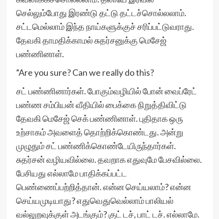
செல்லும்போது இரண்டு தட்டு தட்டச்சொல்லலாம்.
சட்டமெல்லாம் இந்த நாய்களுக்குச் சரிப்பட்டுவராது.
தேவகி தாமதிக்காமல் சுதர்சனுக்கு மெசேஜ்
பண்ணினாள்.
“Are you sure? Can we really do this?
சட் பண்ணினார்கள். போகும்வழியில் போன் வைப்ரேட்
பண்ண சம்பியன் வீதியில் பைக்கை நிறுத்திவிட்டு
தேவகி மெசேஜ் செக் பண்ணினாள். புதிதாக ஒரு
உற்சாகம் அவளைத் தொற்றிக்கொண்டது. அன்று
முழுதும் சட் பண்ணிக்கொண்டேயிருந்தார்கள்.
சுதர்சன் வழியவில்லை. தவறாக எதுவுமே பேசவில்லை.
பேசியது எல்லாமே பாதிக்கப்பட்ட
பெண்ணைப்பற்றித்தான். என்ன செய்யலாம்? என்ன
செய்யமுடியாது? எதுவெதுவெல்லாம் பாலியல்
வல்லுறவுக்குள் அடங்கும்? குட் டச், பாட் டச். எல்லாமே.