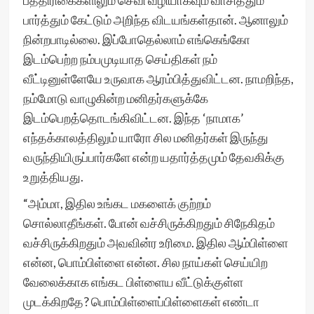
பத்திரிகைகளிலும் செவி வழியாகவும் வாசித்தும்
பார்த்தும் கேட்டும் அறிந்த விடயங்கள்தான். ஆனாலும்
நின்றபாடில்லை. இப்போதெல்லாம் எங்கெங்கோ
இடம்பெற்ற நம்பமுடியாத செய்திகள் நம்
வீட்டினுள்ளேயே உருவாக ஆரம்பித்துவிட்டன. நாமறிந்த,
நம்மோடு வாழுகின்ற மனிதர்களுக்கே
இடம்பெறத்தொடங்கிவிட்டன. இந்த ‘நாமாக’
எந்தக்காலத்திலும் யாரோ சில மனிதர்கள் இருந்து
வருந்தியிருப்பார்களே என்ற யதார்த்தமும் தேவகிக்கு
உறுத்தியது.
“அம்மா, இதில உங்கட மகளைக் குற்றம்
சொல்லாதீங்கள். போன் வச்சிருக்கிறதும் சிநேகிதம்
வச்சிருக்கிறதும் அவவின்ர உரிமை. இதில ஆம்பிள்ளை
என்ன, பொம்பிள்ளை என்ன. சில நாய்கள் செய்யிற
வேலைக்காக எங்கட பிள்ளைய வீட்டுக்குள்ள
முடக்கிறதே? பொம்பிள்ளைப்பிள்ளைகள் எண்டா