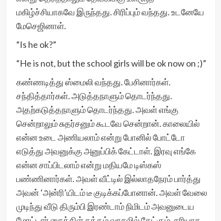
மகிழ்ச்சியாகவே இருந்தது. சிரிப்பும் வந்தது. உடனேயே
மேசெஜினாள்.
“Is he ok?”
“He is not, but the school girls will be ok now on ;)”
கண்ணடித்து ஸ்மைலி வந்தது. பேசினார்கள்.
சந்தித்தார்கள். அடுத்தநாளும் தொடர்ந்தது.
அதற்கடுத்தநாளும் தொடர்ந்தது. அவள் எங்கு
சென்றாலும் சுதர்சனும் கூடவே சென்றான். காலையில்
என்ன உடை அணியலாம் என்று போனில் போட்டோ
எடுத்து அவனுக்கு அனுப்பிக் கேட்டாள். இரவு எங்கே
என்ன சாப்பிடலாம் என்று மதியமே டிஸ்கஸ்
பண்ணினார்கள். அவள் வீட்டில் இல்லாதநேரம் பார்த்து
அவன் ‘அன்ரி’யிடம் டீ குடிக்கப்போனான். அவள் வேலை
முடிந்து வீடு திரும்பி இரண்டாம் நிமிடம் அவனுடைய
மோட்டார் சைக்கிள் சத்தம் வாசலில் கேட்கும். சரியாக