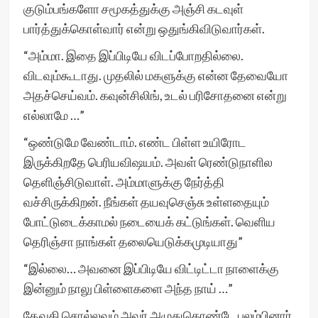
குடும்பங்களோ சமூகத்துக்கு அஞ்சி கடவுள்
பார்த்துக்கொள்வார் என்று ஒதுங்கிவிடுவார்கள்.
“அம்மா. இதை இப்பிடியே விடப்போறதில்லை.
விடவும்கூடாது. முதலில் மகளுக்கு என்ன தேவையோ
அதச்செய்வம். கவுன்சிலிங், உடல் பரிசோதனை என்று
எல்லாமே …”
“ஒண்டுமே வேண்டாம். எண்ட பிள்ள உயிரோட
இருக்கிறதே பெரியவிஷயம். அவள் ரெண்டுநாளில
தெளிஞ்சிடுவாள். அம்மாளுக்கு நேர்த்தி
வச்சிருக்கிறன். நீங்கள் தயவுசெஞ்சு உள்ளதையும்
போட்டுடைக்காமல் நடையைக் கட்டுங்கள். வெளிய
தெரிஞ்சா நாங்கள் தலையெடுக்கமுடியாது”
“இல்லை… அவனை இப்பிடியே விட்டிட்டா நாளைக்கு
இன்னும் நாலு பிள்ளைகளை அந்த நாய் …”
தேவகி சொல்லவும் அவர் அழுதுகொண்டே புலம்பினார்.