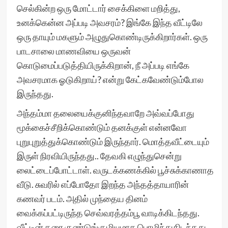
செல்கின்ற ஒரு மோட்டார் சைக்கிளை மறித்து,
உனக்கென்ன அப்படி அவசரம்? இங்கே இந்த வீட்டிலே
ஒரு தாயும் மகளும் அழுதுகொண்டிருக்கிறார்கள். ஒரு
பாடசாலை மாணவியை ஒருவன்
கொடுமைப்படுத்தியிருக்கிறான், நீ அப்படி எங்கே
அவசரமாக ஓடுகிறாய்? என்று கேட்கவேண்டும்போல
இருந்தது.
அந்தம்மா தலையைக்குனிந்தவாறே அவ்வப்போது
மூக்கைச்சீறிக்கொண்டும் தனக்குள் என்னவோ
புறுபுறுத்துக்கொண்டும் இருந்தார். மொத்தவீட்டையும்
இருள் நிரவியிருந்தது.. தேவகி எழுந்துசென்று
லைட்டைப்போட்டாள். வருடக்கணக்கில் பூச்சுக்காணாத
வீடு. சுவரில் எப்போதோ இறந்த அந்தத்தாயாரின்
கணவர் படம். அதில் முந்தைய தினம்
வைக்கப்பட்டிருந்த செவ்வரத்தம்பூ வாடிக்கிடந்தது.
வீட்டின் தரை குண்டுங்குழியுமாக பொழிந்துகிடந்தது.