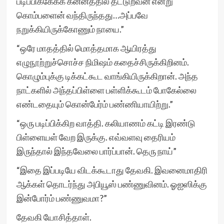
படிப்பிக்கேக்க கன்னத்தில தட்டுறவன் என்று
கொம்பளைன் வந்திருந்தது…அப்பவே
நறுக்கியிருக்கோணும் நாயை.”
“ஒரே மாதத்தில் மொத்தமாக ஆயிரத்து
எழுநூற்றுச்சொச்ச நிமிஷம் கதைச்சிருக்கிறினம்.
கொழும்புக்கு டிக்கட்கூட வாங்கியிருக்கிறான். அந்த
நாட்களில் அந்தப்பிள்ளை பள்ளிக்கூடம் போகேல்லை
எண்டதையும் கொன்பேர்ம் பண்ணியாயிற்று.”
“ஒரு படிப்பிக்கிற வாத்தி. கலியாணம் கட்டி இரண்டு
பிள்ளையள் வேற இருக்கு. எவ்வளவு தைரியம்
இருந்தால் இந்தவேலை பார்ப்பான். தெரு நாய்”
“இதை இப்படியே விடக்கூடாது தேவகி. இவனைமாதிரி
ஆக்கள் தொடர்ந்து அபியூஸ் பண்ணுவினம். ஓஐஸிக்கு
இன்போர்ம் பண்ணுவமா?”
தேவகி யோசித்தாள்.