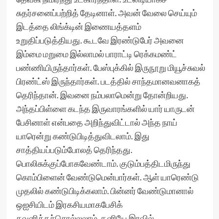
சுதர்சனைப்பற்றித் தேடினாள். அவன் வேலை செய்யும்
இடத்தை லிங்க்டின் இணையத்தளம்
உறுதிப்படுத்தியது. கூடவே இரண்டுபேர் அவனை
இம்மை மறுமை இல்லாமல் பாராட்டி ரெக்கமண்ட்
பண்ணியிருந்தார்கள். பேஸ்புக்கில் இருநூறு மியூச்சுவல்
பிரண்ட்ஸ் இருந்தார்கள். படத்தில் சாந்தமானவனாகத்
தெரிந்தான். இவனை நம்பலாமென்று தோன்றியது.
அந்தப்பிள்ளை கடந்த இருவாரங்களில் யார் யாருடன்
பேசினாள் என்பதை அறிந்துவிட்டால் அந்த நாய்
யாரென்று கண்டுபிடித்துவிடலாம். இது
சாத்தியப்படும்போலத் தெரிந்தது.
பொலிசுக்குப்போகவேண்டாம். குடும்பத்திடமிருந்து
கொம்பிளைன் வேண்டுமென்பார்கள். ஆள் யாரெண்டு
முதலில் கண்டுபிடிக்கலாம். பின்னர் வேண்டுமானால்
ஒஐசியிடம் இரகசியமாகபேசிக்
கவனிக்கச்சொல்லலாம். தனியே இரவில்