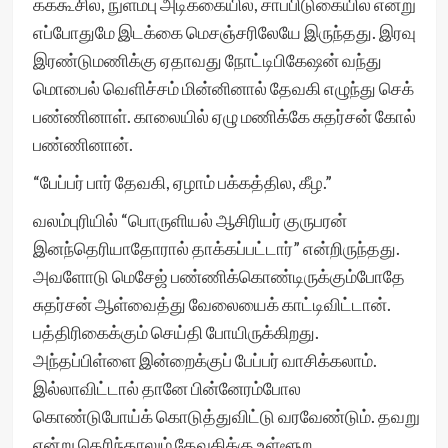
கக்கூசில், நுளம்பு அடிக்கையில், சாப்பிடுகையில் என்று
எப்போதுமே இடக்கை மெசஞ்சரிலேயே இருந்தது. இரவு
இரண்டுமணிக்கு ஏதாவது நோட்டிபிகேஷன் வந்து
மொபைல் வெளிச்சம் மின்னினால் தேவகி எழுந்து செக்
பண்ணினாள். காலையில் ஏழு மணிக்கே சுதர்சன் கோல்
பண்ணினான்.
“பேப்பர் பார் தேவகி, ஏழாம் பக்கத்தில, கீழ.”
வலம்புரியில் “பொருளியல் ஆசிரியர் குருபரன்
இனந்தெரியாதோரால் தாக்கப்பட்டார்” என்றிருந்தது.
அவளோடு மெசேஜ் பண்ணிக்கொண்டிருக்கும்போதே
சுதர்சன் ஆள்வைத்து வேலையைக் காட்டிவிட்டான்.
பத்திரிகைக்கும் செய்தி போயிருக்கிறது.
அந்தப்பிள்ளை இன்றைக்குப் பேப்பர் வாசிக்கலாம்.
இல்லாவிட்டால் தானே பின்னேரம்போல
கொண்டுபோய்க் கொடுத்துவிட்டு வரவேண்டும். தவறு
என்று தெரிந்தாலும் தேவகிக்கு உள்ளூற