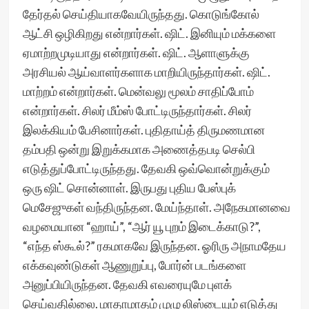
தேர்தல் செய்தியாகவேயிருந்தது. கொடுங்கோல்
ஆட்சி ஒழிகிறது என்றார்கள். ஷிட். இனியும் மக்களை
ஏமாற்றமுடியாது என்றார்கள். ஷிட். ஆளாளுக்கு
அரசியல் ஆய்வாளர்களாக மாறியிருந்தார்கள். ஷிட்.
மாற்றம் என்றார்கள். மென்வலு மூலம் சாதிப்போம்
என்றார்கள். சிலர் மீம்ஸ் போட்டிருந்தார்கள். சிலர்
இலக்கியம் பேசினார்கள். புதிதாய்த் திருமணமான
தம்பதி ஒன்று இறுக்கமாக அணைத்தபடி செல்பி
எடுத்துப்போட்டிருந்தது. தேவகி ஒவ்வொன்றுக்கும்
ஒரு ஷிட் சொன்னாள். இருபது புதிய பேஸ்புக்
மெசேஜுகள் வந்திருந்தன. மேய்ந்தாள். அநேகமானவை
வழமையான “ஹாய்”, “ஆர் யூ புறம் இடைக்காடு?”,
“எந்த ஸ்கூல்?” ரகமாகவே இருந்தன. ஓரிரு அநாமதேய
எக்கவுண்டுகள் ஆணுறுப்பு, போர்ன் படங்களை
அனுப்பியிருந்தன. தேவகி எவரையுமே புளக்
செய்வதில்லை. மாதாமாதம் முழு லிஸ்டையும் எடுத்து