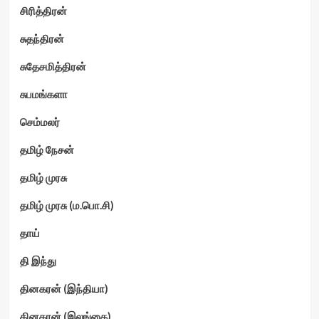
சிரித்திரன்
சுதந்திரன்
சுதேசமித்திரன்
சுபமங்களா
செம்மலர்
தமிழ் நேசன்
தமிழ் முரசு
தமிழ் முரசு (ம.பொ.சி)
தாய்
தி இந்து
தினகரன் (இந்தியா)
தினகரன் (இலங்கை)