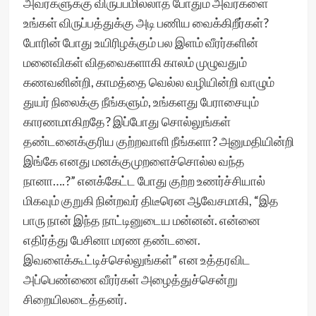
அவர்களுக்கு விருப்பமில்லாத போதும் அவர்களை
உங்கள் விருப்பத்துக்கு அடி பணிய வைக்கிறீர்கள்?
போரின் போது உயிரிழக்கும் பல இளம் வீரர்களின்
மனைவிகள் விதவைகளாகி காலம் முழுவதும்
கணவனின்றி, காமத்தை வெல்ல வழியின்றி வாழும்
துயர் நிலைக்கு நீங்களும், உங்களது பேராசையும்
காரணமாகிறதே? இப்போது சொல்லுங்கள்
தண்டனைக்குரிய குற்றவாளி நீங்களா? அனுமதியின்றி
இங்கே எனது மனக்குமுறளைச்சொல்ல வந்த
நானா….?” எனக்கேட்ட போது குற்ற உணர்ச்சியால்
மிகவும் குறுகி நின்றவர் திடீரென ஆவேசமாகி, “இத
பாரு நான் இந்த நாட்டினுடைய மன்னன். என்னை
எதிர்த்து பேசினா மரண தண்டனை.
இவளைக்கூட்டிச்செல்லுங்கள்” என உத்தரவிட
அப்பெண்ணை வீரர்கள் அழைத்துச்சென்று
சிறையிலடைத்தனர்.