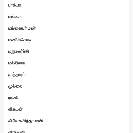
பாக்யா
மங்கை
மங்கையர் மலர்
மணிக்கொடி
மறுமலர்ச்சி
மல்லிகை
முத்தாரம்
முல்லை
ராணி
விகடன்
விவேக சிந்தாமணி
வீரகேசரி