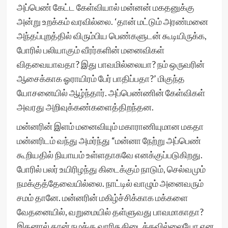
அப்பெண் கேட்ட கேள்வியால் மன்னன் மகதனுக்கு
அன்று உறக்கம் வரவில்லை. ‘தான் மட்டும் அரண்மனை
அந்தப்புறத்தில் விரும்பிய பெண்களுடன் கூடியிருக்க,
போரில் பலியாகும் வீரர்களின் மனைவிகள்
விதவையாவதா? இது பாவமில்லையா? நம் ஒருவரின்
ஆசைக்காக ஓராயிரம் பேர் பாதிப்பதா?’ மிகுந்த
யோசனையில் ஆழ்ந்தார். அப்பெண்ணின் கேள்விகள்
அவரது அறிவுக்கண்களைத்திறந்தன‌.
மன்னரின் இளம் மனைவியும் மகாராணியுமான மகதா
மன்னரிடம் வந்து அமர்ந்து “மன்னா நேற்று அப்பெண்
கூறியதில் நியாயம் உள்ளதாகவே எனக்குப்படுகிறது.
போரில் பலர் உயிரிழந்து கிடைக்கும் நாடும், செல்வமும்
நமக்குத்தேவையில்லை. நாட்டில் வாழும் அனைவரும்
சமம் தானே. மன்னரின் மகிழ்ச்சிக்காக மக்களை
வேதனையில், வறுமையில் தள்ளுவது பாவமாகாதா?
இதனால் தான் நமக்கு வாரிசு கிடைக்கவில்லையோ என