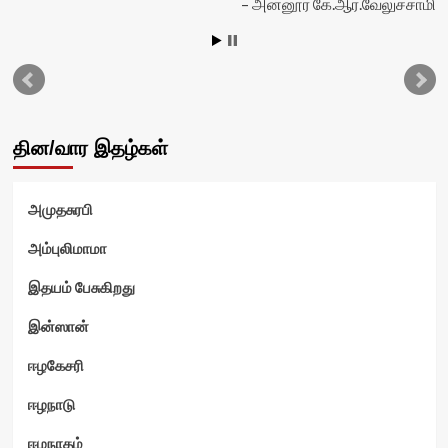
அன்னூர் கே.ஆர்.வேலுச்சாமி
தின/வார இதழ்கள்
அமுதசுரபி
வி
அம்புலிமாமா
இதயம் பேசுகிறது
இன்ஸான்
ஈழகேசரி
ஈழநாடு
ஈழநாதம்