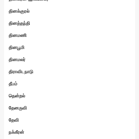
தினக்குரல்
தினத்தந்தி
தினமணி
தினபூமி
தினமலர்
திராவிடநாடு
தீபம்
தென்றல்
தேனருவி
தேவி
நக்கீரன்