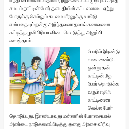
எந்தப்பெண்ணால்தான் ஏற்றுக்கொள்ள முடியும்? அதே
சமயம் நாட்டின் போர் தளபதியின் கட்டளையை ஏற்று
போருக்கு செல்லும் கடமை வீரனுக்கு உண்டு
என்பதையும் நன்கு அறிந்தவளாதலால் கணவனை
கட்டித்தழுவி பிரியா விடை கொடுத்து அனுப்பி
வைத்தாள்.
போரில் இரண்டு
வகை உண்டு.
ஒன்று தன்
நாட்டின் மீது
போர் தொடுக்க
வரும் எதிரி
நாட்டினரை
வெல்ல போர்
தொடுப்பது. இரண்டாவது மன்னரின் பேராசையால்
அண்டை நாடுகளைப்பிடித்து தனது அரசை விரிவு