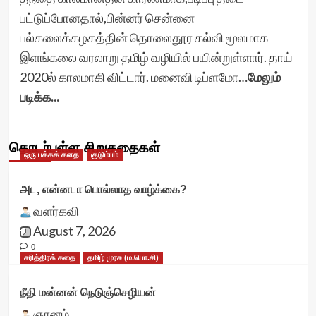
பட்டுப்போனதால்,பின்னர் சென்னை
பல்கலைக்கழகத்தின் தொலைதூர கல்வி மூலமாக
இளங்கலை வரலாறு தமிழ் வழியில் பயின்றுள்ளார். தாய்
2020ல் காலமாகி விட்டார். மனைவி டிப்ளமோ…
மேலும்
படிக்க...
தொடர்புள்ள சிறுகதைகள்
ஒரு பக்கக் கதை
குடும்பம்
அட, என்னடா பொல்லாத வாழ்க்கை?
வளர்கவி
August 7, 2026
0
சரித்திரக் கதை
தமிழ் முரசு (ம.பொ.சி)
நீதி மன்னன் நெடுஞ்செழியன்
ஞானம்