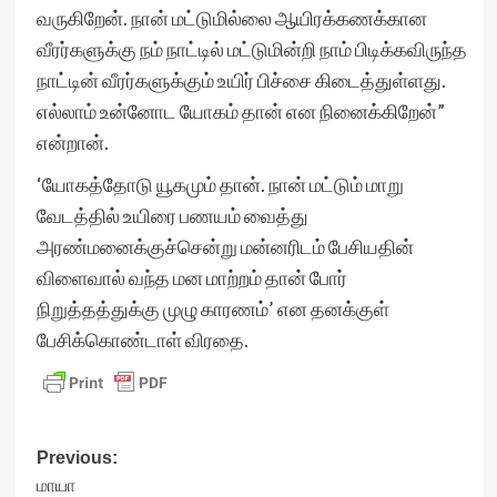
வருகிறேன். நான் மட்டுமில்லை ஆயிரக்கணக்கான
வீரர்களுக்கு நம் நாட்டில் மட்டுமின்றி நாம் பிடிக்கவிருந்த
நாட்டின் வீரர்களுக்கும் உயிர் பிச்சை கிடைத்துள்ளது.
எல்லாம் உன்னோட யோகம் தான் என நினைக்கிறேன்”
என்றான்.
‘யோகத்தோடு யூகமும் தான். நான் மட்டும் மாறு
வேடத்தில் உயிரை பணயம் வைத்து
அரண்மனைக்குச்சென்று மன்னரிடம் பேசியதின்
விளைவால் வந்த மன மாற்றம் தான் போர்
நிறுத்தத்துக்கு முழு காரணம்’ என தனக்குள்
பேசிக்கொண்டாள் விரதை.
Post
Previous:
மாயா