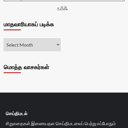
« JUL
மாதவாரியாகப் படிக்க
மொத்த வாசகர்கள்
செய்திமடல்
சிறுகதைகள் இணையதள செய்திமடலைப் பெற்று எப்போதும்