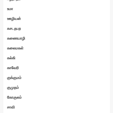
உமா
ஊழியன்
கசடதபற
கணையாழி
கலைமகள்
கல்கி
காவேரி
குங்குமம்
குமுதம்
கோகுலம்
சாவி