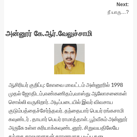
navigation
Next:
நீ யாரு…?
அன்னூர் கே.ஆர்.வேலுச்சாமி
ஆசிரியர் குறிப்பு: கோவை மாவட்டம் அன்னூரில் 1998
முதல் ஜோதிடம்,எண்கணிதம்,வாஸ்து ஆலோசனைகள்
சொல்லி வருகிறார். அடிப்படையில் இவர் விவசாய
குடும்பத்தைச்சேர்ந்தவர். தந்தையார் பெயர் ரங்கசாமி
கவுண்டர் . தாயார் பெயர் ராமாத்தாள். பூர்வீகம் அன்னூர்
அருகே உள்ள கரியாக்கவுண்டனூர். சிறுவயதிலேயே
தந்தை காலமானதன் காரணமாக,படிப்பு தடை