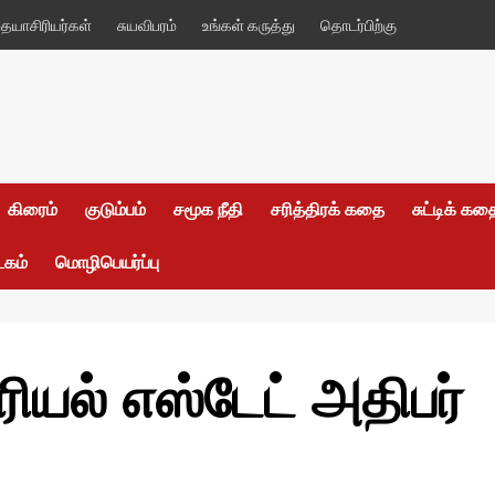
யாசிரியர்கள்
சுயவிபரம்
உங்கள் கருத்து
தொடர்பிற்கு
கிரைம்
குடும்பம்
சமூக நீதி
சரித்திரக் கதை
சுட்டிக் க
டகம்
மொழிபெயர்ப்பு
ியல் எஸ்டேட் அதிபர்