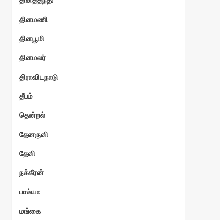
தினத்தந்தி
தினமணி
தினபூமி
தினமலர்
திராவிடநாடு
தீபம்
தென்றல்
தேனருவி
தேவி
நக்கீரன்
பாக்யா
மங்கை