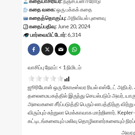
கதையாசிரியர்:
நஞ்சப்பன் ஈரோடு
கதை வகை:
ஒரு பக்கக் கதை
கதைத்தொகுப்பு:
அறிவியல்
புனைவு
கதைப்பதிவு:
June 20, 2024
பார்வையிட்டோர்:
6,314
வாசிப்பு நேரம்:
< 1
நிமிடம்
ஜூரியோன் ஒரு கோடீஸ்வர ரியல் எஸ்டேட் அதிபர்
தலைமையகத்தில் இருந்து செயல்படும் அவர், யார
அவைகளை சீர்ப்படுத்தி பெரும் லாபத்திற்கு விற்ற
விரும்பும் சுற்றுலா மெக்காவாக மாற்றினார். Ke
கட்டிடங்களையும் மலிவு தொழிலாளர்களையும் நிரப்ப
அவரது