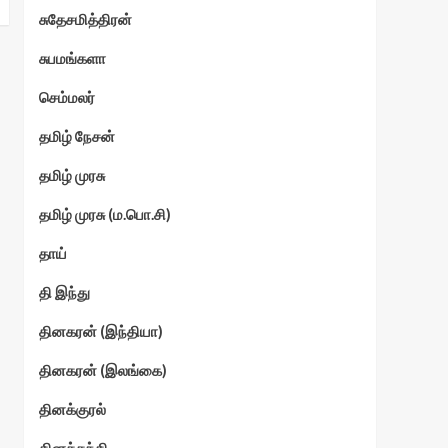
சுதேசமித்திரன்
சுபமங்களா
செம்மலர்
தமிழ் நேசன்
தமிழ் முரசு
தமிழ் முரசு (ம.பொ.சி)
தாய்
தி இந்து
தினகரன் (இந்தியா)
தினகரன் (இலங்கை)
தினக்குரல்