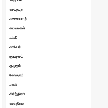
கசடதபற
கணையாழி
கலைமகள்
கல்கி
காவேரி
குங்குமம்
குமுதம்
கோகுலம்
சாவி
சிரித்திரன்
சுதந்திரன்