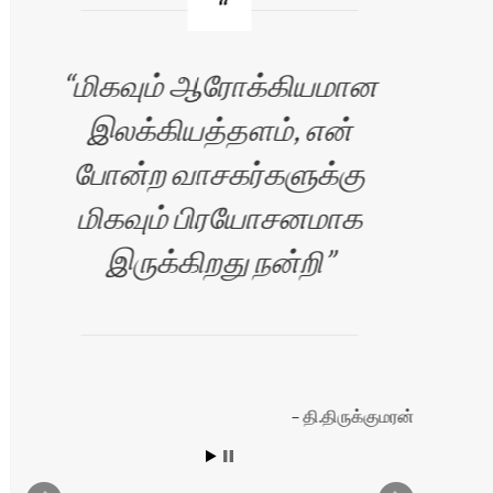
மிகவும் ஆரோக்கியமான
வ
இலக்கியத்தளம், என்
போன்ற வாசகர்களுக்கு
க
மிகவும் பிரயோசனமாக
இருக்கிறது நன்றி
இ
எழு
தி.திருக்குமரன்
நற
ஏற்