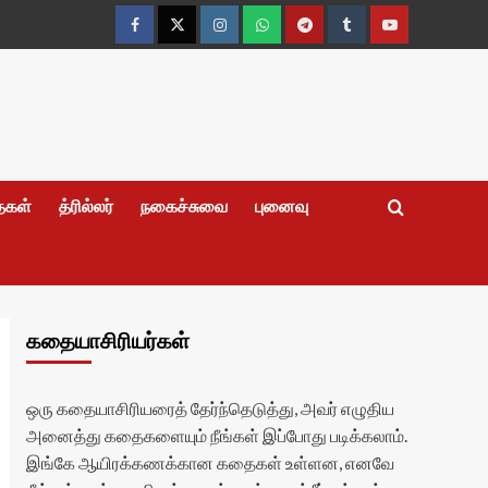
Facebook
Twitter
Instagram
Whatsapp
Telegram
Tumblr
YouTube
தைகள்
த்ரில்லர்
நகைச்சுவை
புனைவு
கதையாசிரியர்கள்
ஒரு கதையாசிரியரைத் தேர்ந்தெடுத்து, அவர் எழுதிய
அனைத்து கதைகளையும் நீங்கள் இப்போது படிக்கலாம்.
இங்கே ஆயிரக்கணக்கான கதைகள் உள்ளன, எனவே