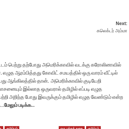
தங்கள் சேவை மிகவும்
Next:
கலெக்டர் அம்மா
மதிப்பு மிக்கது. நம்
தாய்மொழி இத்தகைய
தன்னலமற்ற அன்பர்களின்
பட்டம் பெற்று தற்போது அமெரிக்காவில் வடக்கு கரோலினாவில்
அரும் சேவையால் தான்
 எழுத ஆரம்பித்தது கோவிட் சமயத்தில் ஒரு வாரம் வீட்டில்
வாழையடி வாழையாக
ியது ஆங்கிலத்தில் தான். அமெரிக்காவில் குடியேறி
வாசனையும் இல்லாத ஒருவரால் தமிழில் எப்படி எழுத
பெருகேறுகிறது.
ற்றி அறிந்த போது இவருக்கும் தமிழில் எழுத வேண்டும் என்ற
இத்தளத்தில் தொடர்ந்து
ை…
மேலும் படிக்க...
எழுத
முயற்சிக்கிறேன்.தங்கள்
ை
குடும்பம்
ஒரு பக்கக் கதை
குடும்பம்