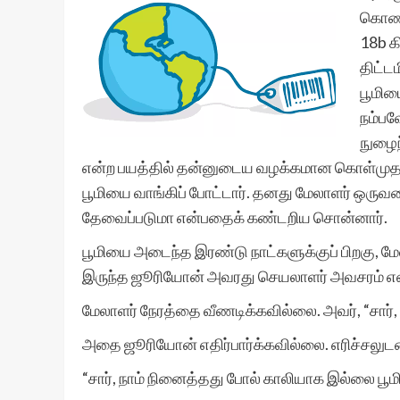
கொண்ட
18b க
திட்ட
பூமிய
நம்பவ
நுழைந
என்ற பயத்தில் தன்னுடைய வழக்கமான கொள்மு
பூமியை வாங்கிப் போட்டார். தனது மேலாளர் ஒருவரை
தேவைப்படுமா என்பதைக் கண்டறிய சொன்னார்.
பூமியை அடைந்த இரண்டு நாட்களுக்குப் பிறகு, ம
இருந்த ஜூரியோன் அவரது செயலாளர் அவசரம் என்
மேலாளர் நேரத்தை வீணடிக்கவில்லை. அவர், “சார், நா
அதை ஜூரியோன் எதிர்பார்க்கவில்லை. எரிச்சலுடன்
“சார், நாம் நினைத்தது போல் காலியாக இல்லை பூமி