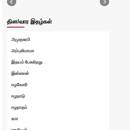
என்
தின/வார இதழ்கள்
வ
அமுதசுரபி
ுரளி
அம்புலிமாமா
இதயம் பேசுகிறது
இன்ஸான்
எ
ஈழகேசரி
ஆனந
ஈழநாடு
ஈழநாதம்
உமா
ஊழியன்