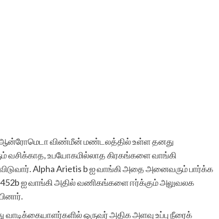
. ஆன்ரோமெடா விண்மீன் மண்டலத்தில் உள்ள தனது
ும் வசிக்காத, உபயோகமில்லாத கிரகங்களை வாங்கி
ு விடுவார். Alpha Arietis b ஐ வாங்கி அதை அனைவரும் பார்க்க
pler-452b ஐ வாங்கி அதில் வணிகங்களை ஈர்க்கும் அலுவலக
ினார்.
 வாடிக்கையாளர்களில் ஒருவர் அதிக அளவு உப்பு நீரைக்