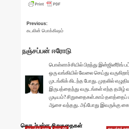
Post
Previous:
கடலின் பொக்கிஷம்
navigation
நஞ்சப்பன் ஈரோடு
பொள்ளாச்சியில் பிறந்து இன்ஜினீரிங் 
ஒரு வங்கியில் வேலை செய்து வருகிறார்.
முடங்கிக் கிடந்த போது. முதலில் எழுத
இருபத்தைந்து வருடங்கள் எந்த தமிழ் 
முடியம்? சிறுகதைகள்.காம் தளத்தைப் ப
ஆசை வந்தது. அப்போது இவருக்கு க
தொடர்புள்ள சிறுகதைகள்
ஒரு பக்கக் கதை
சமூக நீதி
ஒரு பக்கக் கத