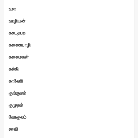
உமா
ஊழியன்
கசடதபற
கணையாழி
கலைமகள்
கல்கி
காவேரி
குங்குமம்
குமுதம்
கோகுலம்
சாவி