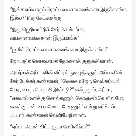
“இங்க எல்லாரும் ரொம்ப வயசானவங்களா இருக்காங்க
இல்ல?” ரிது கேட்கதற்கு
“இது ஜெரியாட்ரிக் கேர் சென்டர்மா,
வயசானவங்கதான் இருப்பாங்க”
“ஐ மீன் ரொம்ப வயசானவங்களா இருக்காங்க”
ஜோ பதில் சொல்லாமல் தோளைக் குலுக்கினான்.
அவர்கள் அப்பாவின் வீட்டில் நுழைந்ததும், அப்பாவின்
கேர் டேக்கர் கண்ணன், “வெல்கம் ஜோ, வெல்கம் யங்
லேடி, பை த வே ஹூ இஸ் ஷி?” என்றுதும், அப்பா,
“எல்லாம் உனக்கு சொல்லணும், கொஞ்சம் வெளில போ,
எனக்கு என் பையனோட பேசணும்” என்று எரிச்சல்
பட்டார். கண்ணன் வெளியேறினான்.
“ஏம்பா அவன் கிட்ட ரூடா பேசினீங்க?”