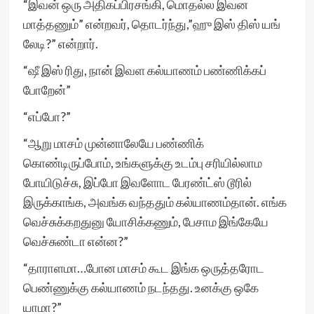
“இவன் ஒரு அதிகப்பிரசங்கி, மொதல்ல இவன
மாத்தணும்” என்றவர், தொடர்ந்து,”ஹு இஸ் திஸ் யங்
லேடி?” என்றார்.
“ஷீ இஸ் ரிது, நான் இவள கல்யாணம் பண்ணிக்கப்
போறேன்”
“எப்போ?”
“ஆறு மாசம் முன்னாலேயே பண்ணிக்
கொண்டிருப்போம், உங்களுக்கு உடம்பு சரியில்லாம
போயிடுச்சு, இப்போ இவளோட பேரண்ட்ஸ் டூரில்
இருக்காங்க, அவங்க வந்ததும் கல்யாணம்தான். எங்க
வெச்சுக்கறதுனு யோசிக்கணும், பேசாம இங்கேயே
வெச்சுண்டா என்ன?”
“தாராளமா…போன மாசம் கூட இங்க ஒருத்தரோட
பெண்ணுக்கு கல்யாணம் நடந்தது. உனக்கு ஒகே
யாமா?”