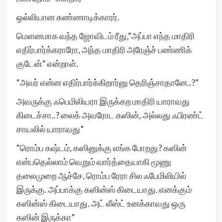
ஒல்லியான கண்ணாடிக்காரர்.
மெளனமாக வந்த ஜோவிடம் ரீது,”அப்பா எந்த மாதிரி
எதிர்பார்க்கராரோ, அந்த மாதிரி அரேஞ்ச் பண்ணிக்
குடேன்” என்றாள்.
“அவர் என்ன எதிர்பார்க்கிறார்னு தெரிஞ்சாதானே..?”
அவருக்கு ஃபெமிலியரா இருக்கற மாதிரி யாராவது
கிடைச்சா..? லைக் அவரோட கஸின், அல்லது ஃபிரண்ட்
சாயலில் யாராவது”
“ரொம்ப கஷ்டம், கஸினுக்கு எங்க போறது? கஸின்
என்பதெல்லாம் வெறும் வார்த்தையாகி மூணு
தலைமுறை ஆச்சே, ரொம்ப ரேரா சில ஃபேமிலியில்
இருக்கு. அப்பாக்கு கஸின்ஸ் கிடையாது. எனக்கும்
கஸின்ஸ் கிடையாது. அட் லீஸ்ட் உனக்காவது ஒரு
கஸின் இருக்கா”