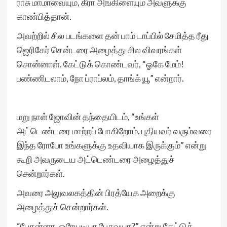
ராசு மாமாவையும், கீரா அங்கிளையும் அவளுக்கு
காண்பித்தான்.
அவற்றில் சில படங்களை தன் பாம் டாப்பில் சேமித்த ரீது
ஜெரிகேர் சென்டரை அழைத்து சில விவரங்கள்
சொன்னாள். கேட்டுக் கொண்டவர், “ஓகே மேம்!
பண்ணிடலாம், நோ ப்ராப்லம், தாங்க் யூ” என்றார்.
மறு நாள் ஜோவின் தந்தையிடம், “உங்கள்
அட்டெண்டரை மாற்றப் போகிறோம். புதியவர் வரும்வரை
இந்த ரோபோ உங்களுக்கு உதவியாக இருக்கும்” என்று
கூறி அவருடைய அட்டெண்டரை அழைத்துச்
சென்றார்கள்.
அவரை அலுவலகத்தின் பிரத்யேக அறைக்கு
அழைத்துச் சென்றார்கள்.
“பேசுன்னா, ஒரேயடியா பேசுவயா?” என்று கேட்டுக்