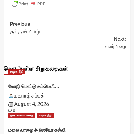
Post
Previous:
குங்குமச் சிமிழ்
navigation
Next:
வளர் பிறை
தொடர்புள்ள சிறுகதைகள்
சமூக நீதி
கோழி மொட்டு கம்பெனி…
யுவராஜ் சம்பத்
August 4, 2026
0
ஒரு பக்கக் கதை
சமூக நீதி
மலை வாழை அல்லவோ கல்வி