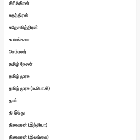
சிரித்திரன்
சுதந்திரன்
சுதேசமித்திரன்
சுபமங்களா
செம்மலர்
தமிழ் நேசன்
தமிழ் முரசு
தமிழ் முரசு (ம.பொ.சி)
தாய்
தி இந்து
தினகரன் (இந்தியா)
தினகரன் (இலங்கை)