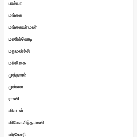
பாக்யா
மங்கை
மங்கையர் மலர்
மணிக்கொடி
மறுமலர்ச்சி
மல்லிகை
முத்தாரம்
முல்லை
ராணி
விகடன்
விவேக சிந்தாமணி
வீரகேசரி