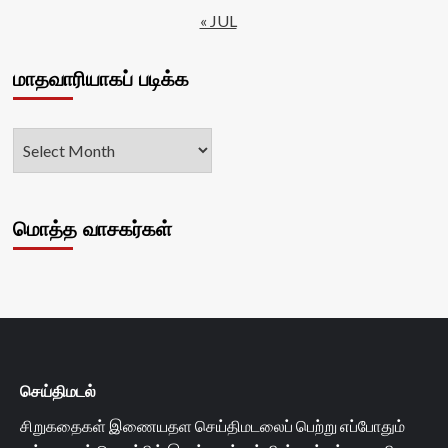
« JUL
மாதவாரியாகப் படிக்க
மொத்த வாசகர்கள்
செய்திமடல்
சிறுகதைகள் இணையதள செய்திமடலைப் பெற்று எப்போதும்