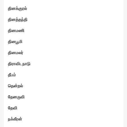
தினக்குரல்
தினத்தந்தி
தினமணி
தினபூமி
தினமலர்
திராவிடநாடு
தீபம்
தென்றல்
தேனருவி
தேவி
நக்கீரன்