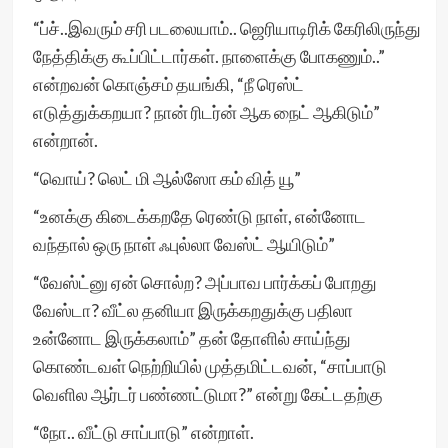
“ப்ச்..இவரும் சரி படலையாம்.. ஜெரியாடிரிக் கேரிலிருந்து
நேத்திக்கு கூப்பிட்டார்கள். நாளைக்கு போகணும்..”
என்றவன் கொஞ்சம் தயங்கி, “நீ ரெஸ்ட்
எடுத்துக்கறயா? நான் ரிடர்ன் ஆக நைட் ஆகிடும்”
என்றான்.
“வொய்? லெட் மி ஆல்ஸோ கம் வித் யூ”
“உனக்கு கிடைக்கறதே ரெண்டு நாள், என்னோட
வந்தால் ஒரு நாள் ஃபுல்லா வேஸ்ட் ஆயிடும்”
“வேஸ்ட்னு ஏன் சொல்ற? அப்பாவ பார்க்கப் போறது
வேஸ்டா? வீட்ல தனியா இருக்கறதுக்கு பதிலா
உன்னோட இருக்கலாம்” தன் தோளில் சாய்ந்து
கொண்டவள் நெற்றியில் முத்தமிட்டவன், “சாப்பாடு
வெளில ஆர்டர் பண்ணட்டுமா?” என்று கேட்டதற்கு
“நோ.. வீட்டு சாப்பாடு” என்றாள்.