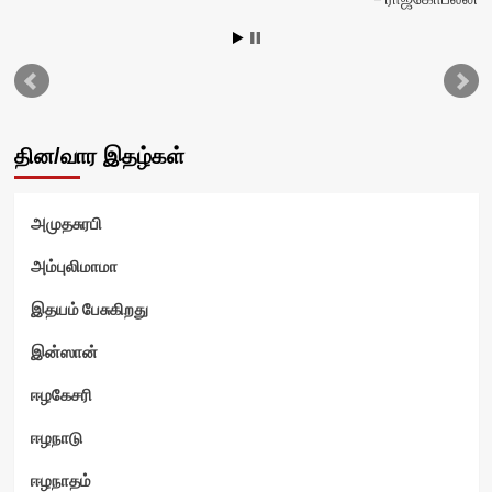
டு
தின/வார இதழ்கள்
அமுதசுரபி
அம்புலிமாமா
இதயம் பேசுகிறது
இன்ஸான்
ஈழகேசரி
ஈழநாடு
ஈழநாதம்