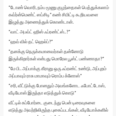
“டோண் வொரி, நம்ப மூணு குழந்தைகள் பெத்துக்கலாம்
கவ்ர்ன்மெண்ட் ஸப்சிடி” கண் சிமிட்டி கூறியவளை
இழுத்து அணைத்துக் கொண்டான்.
“வாட் அபவ்ட் ஹிஸ் ஃப்ரண்ட்ஸ்..?”
“ஹவ் வில் தட் ஹெல்ப்?”
“தனக்கு நெருக்கமானவர்கள் தன்னோடு
இருக்கிறார்கள் என்பது மொரேல பூஸ்ட் பண்ணாதா?”
“மே பி.. அப்பாக்கு கீரானு ஒரு ஃப்ரண்ட் உண்டு, அப்புறம்
அப்பாவும் ராசு மாமாவும் ரொம்ப க்ளோஸ்”
“சரி, வீட்டுக்கு போனதும் அவங்களோட ஃபோட்டோஸ்,
வீடியோஸ் இருந்தா எடுத்துக் கொடு”
வீட்டில் கப்போர்டை குடைந்து பென் டிரைவுகளை
எடுத்து அவற்றிலிருந்த புகைப்படங்கள், வீடியோக்களில்