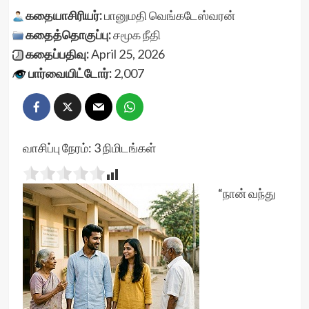
கதையாசிரியர்:
பானுமதி வெங்கடேஸ்வரன்
கதைத்தொகுப்பு:
சமூக நீதி
கதைப்பதிவு:
April 25, 2026
பார்வையிட்டோர்:
2,007
வாசிப்பு நேரம்:
3
நிமிடங்கள்
“நான் வந்து