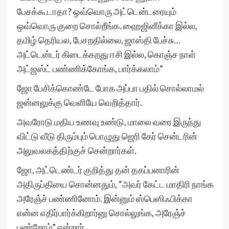
பேசக்கூடாதா? ஒவ்வொரு அட்டென்டரையும்
ஒவ்வொரு குறை சொல்றீங்க. ஹைஜினீக்கா இல்ல,
தமிழ் தெரியல, பேசறதில்லை, ஜாஸ்தி பேச்சு…
அட்டென்டர் கிடைக்கறது ஈசி இல்ல, கொஞ்ச நாள்
அட்ஜஸ்ட் பண்ணிக்கோங்க, பார்க்கலாம்”
ஜோ பேசிக்கொண்டே போக அப்பா பதில் சொல்லாமல்
ஜன்னலுக்கு வெளியே வெறித்தார்.
அவரோடு மதிய உணவு உண்டு, மாலை வரை இருந்து
விட்டு வீடு திரும்பும் பொழுது ஜெரி கேர் சென்டரின்
அலுவலகத்திற்குச் சென்றார்கள்.
ஜோ, அட்டெண்டர் குறித்து தன் தகப்பனாரின்
அதிருப்தியை சொன்னதும், “அவர் கேட்ட மாதிரி நாங்க
அரேஞ்ச் பண்ணினோம். இன்னும் ஸ்பெஸிஃபிக்கா
என்ன எதிர்பார்க்கிறார்னு சொல்லுங்க, அரேஞ்ச்
பண்றோம்” என்றார்