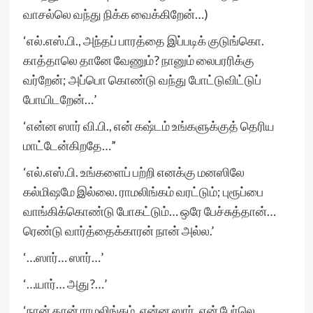
வாசல்லெ வந்து நிக்க வைக்கிறேன்…)
‘எல்.எஸ்.பி., அந்தப் பாரத்தை இப்படிக் குடுங்கொ.
காத்தாலெ தானே வேணும்? நானும் லைபரரிக்கு
வர்றேன்; அப்பொ கொண்டு வந்து போட்டுவிட்டுப்
போயிடறேன்…’
‘என்ன ஸார் வி.பி., என் கஷ்டம் உங்களுக்குத் தெரிய
மாட்டேன்கிறதே…”
‘எல்.எஸ்.பி. உங்களைப் பற்றி எனக்கு மனஸிலே
கல்மிஷமே இல்லை. ராமலிங்கம் வரட்டும்; புரூப்பை
வாங்கிக்கொண்டு போகட்டும்… ஒரே பேச்சுத்தான்…
ரெண்டு வார்த்தைக்காரன் நான் அல்ல.’
‘…ஸார்… ஸார்…’
‘…யார்… அது?…’
‘நான் தான் ராமலிங்கம், என்ன ஸார். என் பேர்லெ