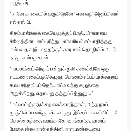
எழுந்தார்.
“நானே காலையில் வருகிறேனே” என வழி அனுப்பினார்
எல்.எஸ்.பி.
சிதம்பரலிங்கக் கையெழுத்துப் பிரதி, பிரசுராலய
க்ஷேத்திராடனம் புரிந்து புண்ணியம் சம்பாதித்தது
என்பதை அறியாததற்குக் காரணம் தொழிலில் அவர்
புதிது என்பதுதான்.
“ராமலிங்கம் அந்தப் பித்துக்குளி கணக்கிலே ஒரு
எட்டணா கைப்பத்தெழுது; பொணம் எப்பப் பாத்தாலும்
சமய சந்தர்ப்பம் தெரியாமெ வந்து கழுத்தை
அறுக்கிறது, எதாவது தத்துப்பித்துனு…”
“எல்லாம் நீ குடுக்கற எளக்காரந்தான், அந்த நாய்
மூஞ்சிலியே வந்து நக்க வருது. இந்தப் பயகள்கிட்ட நீ
பொஸ்தகத்தை வாங்காதே, வாங்காதே, மானம்
போறதுன்னு நான் எத்தினி நாள் மண்டையை