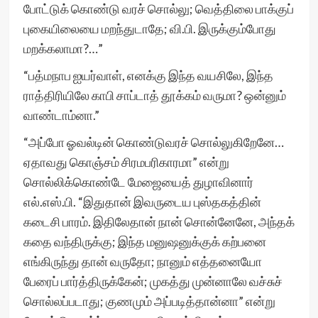
போட்டுக் கொண்டு வரச் சொல்லு; வெத்திலை பாக்குப்
புகையிலையை மறந்துடாதே; வி.பி. இருக்கும்போது
மறக்கலாமா?…”
“பத்மநாப ஐயர்வாள், எனக்கு இந்த வயசிலே, இந்த
ராத்திரியிலே காபி சாப்டாத் தூக்கம் வருமா? ஒன்னும்
வாண்டாம்னா.”
“அப்போ ஓவல்டின் கொண்டுவரச் சொல்லுகிறேனே…
ஏதாவது கொஞ்சம் சிரமபரிகாரமா” என்று
சொல்லிக்கொண்டே மேஜையைத் துழாவினார்
எல்.எஸ்.பி. “இதுதான் இவருடைய புஸ்தகத்தின்
கடைசி பாரம். இதிலேதான் நான் சொன்னேனே, அந்தக்
கதை வந்திருக்கு; இந்த மனுஷனுக்குக் கற்பனை
எங்கிருந்து தான் வருதோ; நானும் எத்தனையோ
பேரைப் பார்த்திருக்கேன்; முகத்து முன்னாலே வச்சுச்
சொல்லப்படாது; குணமும் அப்படித்தான்னா” என்று