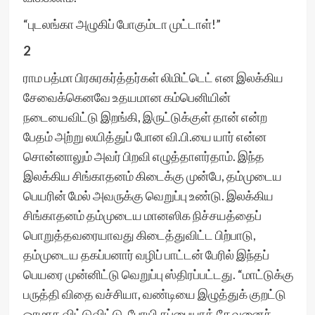
“புடலங்கா அழுகிப் போகும்டா முட்டாள்!”
2
ராம பத்மா பிரசுரகர்த்தர்கள் லிமிட்டெட் என இலக்கிய
சேவைக்கெனவே உதயமான கம்பெனியின்
நடையைவிட்டு இறங்கி, இருட்டுக்குள் தான் என்ற
பேதம் அற்று லயித்துப் போன வி.பி.யை யார் என்ன
சொன்னாலும் அவர் பிறவி எழுத்தாளர்தாம். இந்த
இலக்கிய சிங்காதனம் கிடைக்கு முன்பே, தம்முடைய
பெயரின் மேல் அவருக்கு வெறுப்பு உண்டு. இலக்கிய
சிங்காதனம் தம்முடைய மானஸிக நிச்சயத்தைப்
பொறுத்தவரையாவது கிடைத்துவிட்ட பிற்பாடு,
தம்முடைய தகப்பனார் வழிப் பாட்டன் பேரில் இந்தப்
பெயரை முன்னிட்டு வெறுப்பு ஸ்திரப்பட்டது. “மாட்டுக்கு
பருத்தி விதை வச்சியா, வண்டியை இழுத்துக் குறட்டு
ஓரமாக விட்டுவிட்டு, போயி சுப்பையாத் தேவனைச்