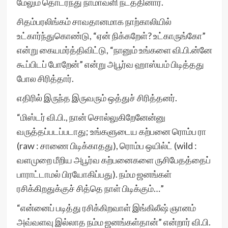
மேலும் தொடர்ந்து நாமாவளி நடத்தினார்.
சிதம்பரலிங்கம் சாவதானமாக நாற்காலியில்
உட்கார்ந்துகொண்டு, “ஏன் நிக்கறேள்? உட்காருங்கோ”
என்று கையமர்த்திவிட்டு, “நானும் உங்களை வி.பி.ன்னே
கூப்பிடப் போறேன்” என்று அபூர்வ ஹாஸ்யம் பிடித்தது
போல சிரித்தார்.
எதிரில் இருந்த இருவரும் ஒத்துச் சிரித்தனர்.
“மிஸ்டர் வி.பி., நான் சொல்லுகிறேனேன்னு
வருத்தப்படப்படாது; உங்களுடைய கற்பனை ரொம்ப ரா
(raw : சாணை பிடிக்காதது), ரொம்ப ஒயில்ட் (wild :
வளமுறை மீறிய அபூர்வ கற்பனைகளை ருசிபேதத்தைப்
பாராட்டாமல் பிரயோகிப்பது). நம்ம ஜனங்கள்
ரசிக்கிறதுக்குச் சித்தெ நாள் பிடிக்கும்…”
“என்னைப் படித்து ரசிக்கிறவாள் இங்கிலீஷ் ஞானம்
அவ்வளவு இல்லாத நம்ம ஜனங்கள்தான்” என்றார் வி.பி.