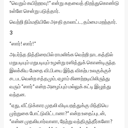
“வெறும் கயிற்றரவு!” என்று கதவைத் திறந்துகொண்டு
உள்ளே சென்று படுத்தார்.
வெற்றி நிம்மதியிலே அசதி தாலாட்ட, தம்மை மறந்தார்.
3
“ஸார்! ஸார்!”
அயர்ந்த நித்திரையில் ராமலிங்க வெற்றி நாடகத்தில்
மறுபடியும் மறுபடியும் உழன்று ரஸித்துக் கொண்டிருந்த
இலக்கிய மேதை வி.பி.யை இந்த விகற்ப உலகுக்குச்
சடபடவென்ற சத்தமும், ஏழாம் கிணற்றடியிலிருந்து
வரும் “ஸார்” என்ற அழைப்பும் மல்லுக் கட்டி இழுத்து
வந்தன.
“ஏது, வீட்டுக்கார முதலி விடியறத்துக்கு மிந்தியெ
முற்றுகை போட்டுவிட்டானா?” என்ற உதைப்புடன்,
“என்ன முதலியார்வாளா, நேற்று வந்திருந்தீர்களோ?