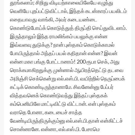
தூங்கலாம்; சிறிது விடியற்காலையிலேயே எழுந்து
வெளியே புறப்பட்டுவிட்டால், இந்தக் கடன்காரப் பயலிடம்
எதையாவது வாங்கி, அவர் கடையண்டை
கொண்டுபோய்க் கொடுத்துத் திருப்தி செய்துவிடலாம்.
இருந்தாலும் இந்த ராமலிங்கம் பயலுக்கு என்ன
இவ்வளவு துடுக்கு? நான் புஸ்தகம் கொடுக்காமல்
போயிருந்தால் அந்தப் பயல் கதிதான் என்ன? இவன்
என்ன மகா பங்கு போட்டானாம்! 200 ரூபா செக், அது
ரொக்கமாகிறதுக்கு முன்னால் ஆயிரத்தெட்டு தடவை
அமிஞ்சி செக்கென்று எல்.எஸ்.பி. வயிற்றில் நெருப்பைக்
கட்டிக் கொண்டிருந்தானாமே. சிவனேன்னு பேப்பர்
வித்தவனெக் கொண்டுவந்து இந்தப் புஸ்தகக்
கம்பெனியிலே மாட்டிவிட்டு விட்டான். என் புஸ்தகம்
வராதெ போனா, கடையைச் சாத்த
வேண்டியிருந்திருக்கும்னு எல்.எஸ்.பி.தான் என்கிட்டச்
சொன்னானே. என்னா, எல்.எஸ்.பி. பேசாமெ