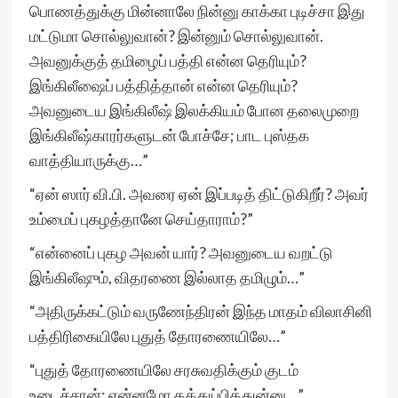
பொணத்துக்கு மின்னாலே நின்னு காக்கா புடிச்சா இது
மட்டுமா சொல்லுவான்? இன்னும் சொல்லுவான்.
அவனுக்குத் தமிழைப் பத்தி என்ன தெரியும்?
இங்கிலீஷைப் பத்தித்தான் என்ன தெரியும்?
அவனுடைய இங்கிலீஷ் இலக்கியம் போன தலைமுறை
இங்கிலீஷ்காரர்களுடன் போச்சே; பாட புஸ்தக
வாத்தியாருக்கு…”
“ஏன் ஸார் வி.பி. அவரை ஏன் இப்படித் திட்டுகிறீர்? அவர்
உம்மைப் புகழத்தானே செய்தாராம்?”
“என்னைப் புகழ அவன் யார்? அவனுடைய வறட்டு
இங்கிலீஷும், விதரணை இல்லாத தமிழும்…”
“அதிருக்கட்டும் வருணேந்திரன் இந்த மாதம் விலாசினி
பத்திரிகையிலே புதுத் தோரணையிலே…”
“புதுத் தோரணையிலே சரசுவதிக்கும் குடம்
உடைச்சான்; என்னமோ தத்துப்பித்துன்னு…”