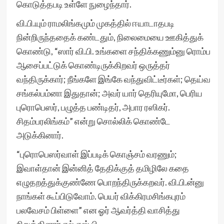
கொடுத்தபடி உள்ளே நுழைந்தார்.
வி.பி.யும் ராமலிங்கமும் முகத்தில் ஈயாடாதபடி
நின்றிருந்ததைக் கண்டதும், நிலைமையை ஊகித்துக்
கொண்டு, “ஸார் வி.பி. உங்களை சந்திக்கணும்னு ரொம்ப
ஆசைப்பட்டுக் கொண்டிருக்கிறவர் ஒருத்தர்
வந்திருக்கார்; நீங்களே இங்கே வந்துவிட்டீர்கள்; தெய்வ
சங்கல்பம்னா இதுதான்; அவர் யார் தெரியுமோ, பெரிய
புரொபெஸர், பழுத்த பண்டிதர், அபார ரஸிகர்.
சிதம்பரலிங்கம்” என்று சொல்லிக் கொண்டே
அடுக்கினார்.
“புரொபெஸர்வாள் இப்படிக் கொஞ்சம் வரணும்;
இவாள்தான் இன்னித் தேதிக்குத் தமிழிலே கதை
எழுதறத்துக்குண்ணே பொறந்திருக்கறவர். வி.பி.ன்னு
நாங்கள் கூப்பிடுவோம். பெயர் விக்கிரமசிங்கபுரம்
பலவேசம் பிள்ளை” என ஓர் ஆவர்த்தி வாசித்து