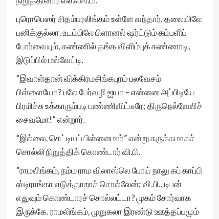
நிறுத்தினார் எல்.எஸ்.பி.
புரொபெஸர் சிதம்பரலிங்கம் உள்ளே வந்தார். தலையிலே
பனிக்குல்லா, உடம்பிலே பிளானல் ஷர்ட்டும் கம்பளிப்
போர்வையும், கண்ணில் தங்க விளிம்புக் கண்ணாடி,
இடுப்பில் மல்வேட்டி.
“இவாள்தான் விக்கிரமசிங்கபுரம் பலவேசம்
பிள்ளையோ? பலே பேர்வழி ஐயா – என்னை அப்பிடியே
பிரமிச்சு உக்காரும்படி பண்ணிவிட்டீரே; திருநெல்வேலிச்
சைவமோ!” என்றார்.
“இல்லை, செட்டியப் பிள்ளைமார்” என்று சுருக்கமாகச்
சொல்லி நிறுத்திக் கொண்டார் வி.பி.
“ராமலிங்கம், நம்ம ராம விலாஸ்லெ போய் நாலு கப் காப்பி
ஸ்டிராங்கா எடுத்தாறாச் சொல்லேன்; வி.பி., டிபன்
எதுவும் கொண்டாரச் சொல்லட்டா? முகம் சோர்வாக
இருக்கே. ராமலிங்கம், முறுகலா இரண்டு ஊத்தப்பமும்