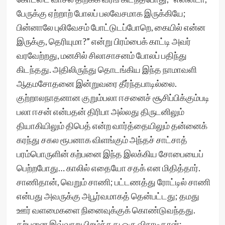
பேருக்கு ஏற்றாற் போலப் பலவேசமாக இருக்கியே;
பின்னாலே புலிவேசம் போட்டுடப்போறெ, கையில் என்ன
இருக்கு, தெரியுமா?” என்று பிரம்பைக் காட்டி அவர்
வரவேற்றது, மனசில் சிலாசாசனம் போலப் பதிந்து
கிடந்தது. அதிலிருந்து தொடங்கிய இந்த நாமாவளி
ஆதமசோதனை இன்றுவரை தீர்ந்தபாடில்லை.
குற்றாலநாதனான குறும்பலா ஈசனைச் சூசிப்பிக்கும்படி
பலா ஈசன் என்பதன் திரிபா அல்லது திருடனிலும்
தியாகியிலும் திபெத் என்ற வார்த்தையிலும் தன்னைக்
கரந்து சகல ரூபனாக விளங்கும் அந்தச் சாட்சாத்
பரம்பொருளின் கற்பனை இந்த இலக்கிய சோபையைப்
பெற்றபோது… காலில் எதையோ சதக் என மிதித்தார்.
சாணிதான், வெறும் சாணி; பட்டணத்து ரோட்டில் சாணி
என்பது அவருக்கு அபூர்வமாகத் தென்பட்டது; தமது
ஊர் வளமைகளை நினைவுக்குக் கொண்டுவந்தது.
கற்பனை இவ்வாறு பிறழ்ந்தது ஒரு விநாடிதான்;