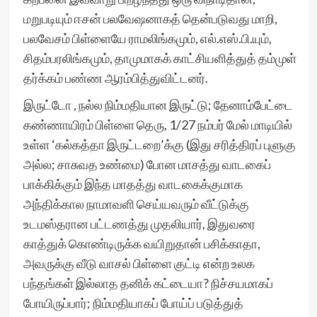
மறுபடியும் ஈசன் பலவேஷனாகத் தென்படுவது மாறி,
பலவேசம் பிள்ளையே ராமலிங்கமும், எல்.எஸ்.பி.யும்,
சிதம்பரலிங்கமும், தாமுமாகக் காட்சியளித்துத் தம்முள்
தர்க்கம் பண்ண ஆரம்பித்துவிட்டனர்.
இருட்டோ , நல்ல நிம்மதியான இருட்டு; தேனாம்பேட்டை
கண்ணாயிரம் பிள்ளை தெரு, 1/27 நம்பர் மேல் மாடியில்
உள்ள ‘கல்கத்தா இருட்டறை’க்கு (இது சரித்திரப் புளுகு
அல்ல; சாசுவத உண்மை) போன மாசத்து வாடகைப்
பாக்கிக்கும் இந்த மாதத்து வாடகைக்குமாக
அந்திக்கால நாமாவளி செய்யவரும் வீட்டுக்கு
உடமஸ்தரான பட்டணத்து முதலியார், இதுவரை
காத்துக் கொண்டிருக்க வயிறுதான் பசிக்காதா,
அவருக்கு வீடு வாசல் பிள்ளை குட்டி என்ற உலக
பந்தங்கள் இல்லாத தனிக் கட்டையா? நிச்சயமாகப்
போயிருப்பார்; நிம்மதியாகப் போய்ப் படுத்துத்