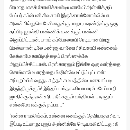
பிரமாதமாகக் கோவிச்சுண்டியளாமே? அன்னிக்குப்
பேப்பர் கம்பெனி சிவசாமி இருக்கான்னோல்லியோ,
அவன் பில்லுலெ பேசினதுக்கு மாறா, பவுண்டுக்கு ஒரு
தம்பிடி ஜாஸ்தி பண்ணிக் கணக்குப் பண்ணி
அனுப்பிட்டான். பாரம் கம்போஸாயி ரெடியான பிறகு
பிரஸ்காரன் டிலே பண்ணுவானோ? சிவசாமி என்னைக்
கேக்காமே காயிதத்தைப் பிரஸ்ஸுக்கே
அனுப்பிச்சிட்டான். பிரஸ்காரனும் இங்கே ஒரு வார்த்தை
சொல்லாமே பாரத்தை மிஷின்லே உட்டுப்புட்டான்;
அப்புறம் பில் வறது. அந்தச் சமயத்திலே மனசு எப்படி
இருந்திருக்கும்! இந்தப் புஸ்தக வியாபாரமே கேப்மாறி
ஜாதிக்குத்தான் சரி… நீங்களும் வந்தியள்… நானும்
என்னமோ எக்குத் தப்பா…”
‘என்ன ராமலிங்கம், உன்னை எனக்குத் தெரியாதா? வா,
இப்படி உட்காரு; புரூப் அன்னிக்கே ரெடியாகிவிட்டது; நீ