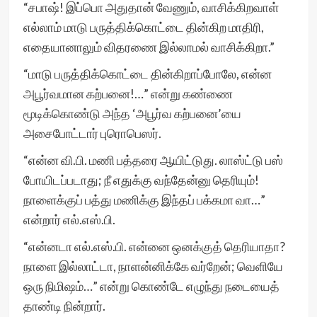
“சபாஷ்! இப்பொ அதுதான் வேணும், வாசிக்கிறவாள்
எல்லாம் மாடு பருத்திக்கொட்டை தின்கிற மாதிரி,
எதையானாலும் விதரணை இல்லாமல் வாசிக்கிறா.”
“மாடு பருத்திக்கொட்டை தின்கிறாப்போலே, என்ன
அபூர்வமான கற்பனை!…” என்று கண்ணை
மூடிக்கொண்டு அந்த ‘அபூர்வ கற்பனை’யை
அசைபோட்டார் புரொபெஸர்.
“என்ன வி.பி. மணி பத்தரை ஆயிட்டுது. லாஸ்ட்டு பஸ்
போயிடப்படாது; நீ எதுக்கு வந்தேன்னு தெரியும்!
நாளைக்குப் பத்து மணிக்கு இந்தப் பக்கமா வா…”
என்றார் எல்.எஸ்.பி.
“என்னடா எல்.எஸ்.பி. என்னை ஒனக்குத் தெரியாதா?
நாளை இல்லாட்டா, நாளன்னிக்கே வர்றேன்; வெளியே
ஒரு நிமிஷம்…” என்று கொண்டே எழுந்து நடையைத்
தாண்டி நின்றார்.