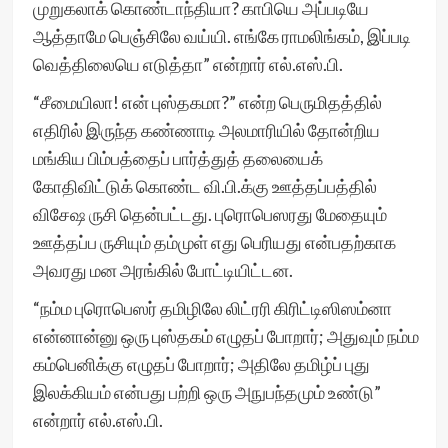
முறுகலாக் கொண்டாந்தியா? காபியெ அப்படியே
ஆத்தாமே பெஞ்சிலே வய்யி. எங்கே ராமலிங்கம், இப்படி
வெத்திலையெ எடுத்தா” என்றார் எல்.எஸ்.பி.
“சீமையிலா! என் புஸ்தகமா?” என்ற பெருமிதத்தில்
எதிரில் இருந்த கண்ணாடி அலமாரியில் தோன்றிய
மங்கிய பிம்பத்தைப் பார்த்துத் தலையைக்
கோதிவிட்டுக் கொண்ட வி.பி.க்கு ஊத்தப்பத்தில்
விசேஷ ருசி தென்பட்டது. புரொபெஸரது மேதையும்
ஊத்தப்ப ருசியும் தம்முள் எது பெரியது என்பதற்காக
அவரது மன அரங்கில் போட்டியிட்டன.
“நம்ம புரொபெஸர் தமிழிலே லிட்ரரி கிரிட்டிஸிஸம்னா
என்னான்னு ஒரு புஸ்தகம் எழுதப் போறார்; அதுவும் நம்ம
கம்பெனிக்கு எழுதப் போறார்; அதிலே தமிழ்ப் புது
இலக்கியம் என்பது பற்றி ஒரு அநுபந்தமும் உண்டு”
என்றார் எல்.எஸ்.பி.