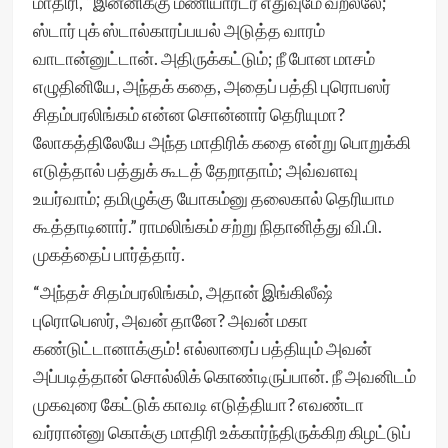
மாதிரி, “இன்னிக்கு மணியார்டர் எதுவுமே வறல்லே;
ஸ்டார் புக் ஸ்டால்காரப்பயல் அடுத்த வாரம்
வாடான்னுட்டான். அதிருக்கட்டும்; நீ போன மாசம்
எழுதினியே, அந்தக் கதை, அதைப் பத்தி புரொபஸர்
சிதம்பரலிங்கம் என்ன சொன்னார் தெரியுமா?
லோகத்திலேயே அந்த மாதிரிக் கதை என்று பொறுக்கி
எடுத்தால் பத்துக் கூடத் தேறாதாம்; அவ்வளவு
உயர்வாம்; தமிழுக்கு யோகம்னு தலைகால் தெரியாம
கூத்தாடினார்.” ராமலிங்கம் சற்று நிதானித்து வி.பி.
முகத்தைப் பார்த்தார்.
“அந்தச் சிதம்பரலிங்கம், அதான் இங்கிலீஷ்
புரொபெஸர், அவன் தானே? அவன் மகா
கண்டுட்டானாக்கும்! எல்லாரைப் பத்தியும் அவன்
அப்படித்தான் சொல்லிக் கொண்டிருப்பான். நீ அவனிடம்
முகவுரை கேட்டுக் காவடி எடுத்தியா? எவண்டா
வர்ரான்னு கொக்கு மாதிரி உக்கார்ந்திருக்கிற கிழட்டுப்