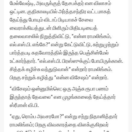
மேல்வேஷ்டி, அவருக்குத் தேசபக்தர் என விலாசம்
ஒட்டின. குதிகாலடியில் அர்த்தசந்திர வட்டமாகத்
தேய்ந்து போயும் விடாப் பிடியாகச் சேவை
வைராக்கியத்துடன் மிளிரும் மிதியடியைத்
தலைவாசலில் நிறுத்திவிட்டு, “என்ன ராமலிங்கம்,
எல்.எஸ்.பி. எங்கே?” என்று கேட்டுவிட்டு, சுற்றுமுற்றும்
பார்த்தபடி கதவோரத்தில் இருந்த பெஞ்சின்மேல்
உட்கார்ந்தார். “எல்.எஸ்.பி. பிரஸ்ஸுக்குப் போயிருக்கான்.
சித்தக் கழிச்சு வந்துடுவான்” என்றார் ராமலிங்கம்.
பிறகு சற்றுக் கழித்து “என்ன விசேஷம்” என்றார்.
“விசேஷம் ஒன்னுமில்லெ; ஒரு அஞ்சு ரூபா பணம்
இருந்தாத் தேவலை” என முழங்காலைத் தேய்த்தார்
ஸ்ரீமான் வி.பி.
“ஏது, ரொம்ப அவசரமோ?” என்று சற்று நிதானித்தார்
ராமலிங்கம்; பிறகு விவகாரத்தை விளக்குகிறவர்