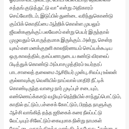
சத்தங் குடுத்துட்டு வா” என்று அதிகாரம்
செய்வோரிடம், இடுப்பில் துண்டை வரிந்துகொண்டு
கும்பிக் கொதிப்பை ஆற்றிக் கொள்ள முயலும்
ஜீவன்களுக்குப் பலவேசம் என்று பெயர் இருந்தால்
முழுவதும் பொருத்தமாக இருக்கும். அன்று, சென்ற
யுகம் என மனக்குறளி காலநிர்ணயம் செய்யக்கூடிய
ஒரு காலத்தில், தகப்பனாருடைய சுண்டு விரலைப்
பிடித்துக் கொண்டு அம்பாசமுத்திரம் உயர்தரப்
பாடசாலைத் தலைமை ஆசிரியர் முன்பு, சிவப்பு உல்லன்
குல்லாவுக்கு வெளியில் நாய்வால் மாதிரி நீட்டிக்
கொண்டிருந்த வாழை நார் முடிப்புச் சடையும்,
எண்ணெய்க்கசடு வழியும் நெற்றியில் சாந்துப்பொட்டும்,
காதில் தட்டும், பச்சைக் கோட்டும், பிறந்த நாளுக்கு
ஆச்சி வாங்கித் தந்த ஜரிகைக் கரை நீலப்பட்டு
வேட்டியும் சிலேட்டும் கையுமாக நின்று நாமகள்
கோட்டை வாசல் திறக்க வரங் கிடந்தபோது, “என்னடா,