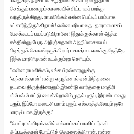
மல்லுக்கு நிற்காமல் உறுதியைக் காட்டினதுதான்
செக்கும் பணமும் காலையில் சிட்டாகப் பறந்து
வந்திருக்கிறது. ராமலிங்கம் என்ன பெட்டிப் பாம்பாக
உட்கார்ந்திருக்கிறான்! என்ன மரியாதை! தாராளமாகப்
பேசக்கூடப் பயப்படுகிறானே! இதுக்குத்தான் ஆத்ம
சக்தின்னு பேரு. அறிஞ்சுதான் அஹிம்சையைப்
பிடித்துக் கொண்டிருக்கிறார் மகாத்மா. எனக்கு நேத்தே
இந்த மாதிரிதான் நடக்கும்னு தெரியும்.
“என்ன ராமலிங்கம், உங்க பிரஸ்காரனுக்கு
‘வந்தால்தான்’ என்று எழுதினால் ஏன் இத்தனை
தடவை திருத்தினாலும் இரண்டு வார்த்தை மாதிரி
ஸ்பேஸ் போட்டு வைக்கிறான்? முதல் புரூப், இரண்டாவது
புரூப், இப்போ கடைசி பாரம் புரூப். எல்லாத்திலேயும் ஒரே
மாரடிப்பாக இருக்கு.”
“மெட்ராஸ் பிரஸ்களில் எல்லாம் கம்பாஸிட்டர்கள்
அப்படித்தான் போட்டுத் தொலைக்கிறான். என்ன