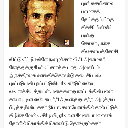
புறங்கையினால்
பலமாகத்
தேய்த்துப் பிறகு
சிக்கிப் பின்னிப்
பறந்து
கொண்டிருந்த
சிகையைக் கோதி
விட்டுவிட்டு உள்ளே நுழைந்தார் வி.பி. அரைமணி
நேரத்துக்கு மேல் உட்காரக் கூடாது. அவனிடம்
இருக்கிறதை வாங்கிக்கொண்டு கடைசிப் பஸ்
புறப்படுமுன் புறப்பட்டுவிட வேண்டும் என்ற
வைராக்கியத்துடன், மனசு தனது நாட்டத்தின் பலன்
காயா பழமா என்பது பற்றி அலமந்தது. சற்று அழுக்குப்
பிடித்த நீண்ட கதர் ஜிப்பா, கரையோரத்தில் கால்பட்டுக்
கிழிந்த வேஷ்டி, கீழே விழுவோமா வேண்டாமா எனத்
தோளில் தொத்திக் கொண்டு தொங்கும் கதர்