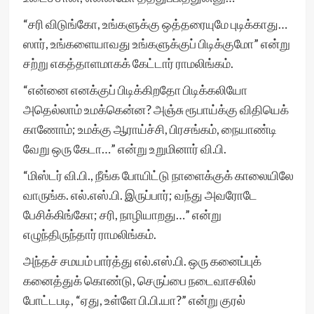
“சரி விடுங்கோ, உங்களுக்கு ஒத்தரையுமே புடிக்காது…
ஸார், உங்களையாவது உங்களுக்குப் பிடிக்குமோ” என்று
சற்று எகத்தாளமாகக் கேட்டார் ராமலிங்கம்.
“என்னை எனக்குப் பிடிக்கிறதோ பிடிக்கலியோ
அதெல்லாம் உமக்கென்ன? அஞ்சு ரூபாய்க்கு விதியெக்
காணோம்; உமக்கு ஆராய்ச்சி, பிரசங்கம், நையாண்டி
வேறு ஒரு கேடா…” என்று உறுமினார் வி.பி.
“மிஸ்டர் வி.பி., நீங்க போயிட்டு நாளைக்குக் காலையிலே
வாருங்க. எல்.எஸ்.பி. இருப்பார்; வந்து அவரோடே
பேசிக்கிங்கோ; சரி, நாழியாறது…” என்று
எழுந்திருந்தார் ராமலிங்கம்.
அந்தச் சமயம் பார்த்து எல்.எஸ்.பி. ஒரு கனைப்புக்
கனைத்துக் கொண்டு, செருப்பை நடைவாசலில்
போட்டபடி, “ஏது, உள்ளே பி.பி.யா?” என்று குரல்