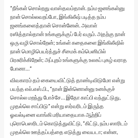
“நீங்கள் சொல்றது வாஸ்தவம்தான். நம்ம ஜனங்கள்னு
நான் சொல்லவறப்போ, இங்கிலீஷ் படித்த நம்ப
ஜனங்களைத்தான் சொன்னேன். அவாள்
ரஸித்தால்தான் உங்களுக்குப் பேர் வரும். அதற்கு நான்
ஒரு வழி சொல்றேன்; உங்கள் கதைகளை இங்கிலீஷில்
நான் மொழிபெயர்த்துச் சீமைக் கம்பெனியில்
பிரசுரிக்கிறேன்; அப்புறம் உங்களுக்கு உலகப் புகழ் வராத
போனா…”
விவகாரம் தம் கையைவிட்டுத் தாண்டிவிடுமோ என்று
பயந்த எல்.எஸ்.பி., “நான் இன்னொன்னு உனக்குச்
சொல்ல மறந்து போச்சே… இதோ காப்பி வந்துட்டுது,
முதல்லெ சாப்பிடு” என்று ஸர்வரிடம் இருந்த
ஓவல்டினை வாங்கி மரியாதையாக ஆற்றிப்
புரொபெஸரிடம் கொடுத்துவிட்டு, “கிட்டு, நம்ப ஸாரிடம்
முதல்லெ ஊத்தப்பத்தை எடுத்து வையடா; என்ன,