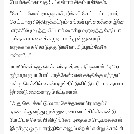
பெயர்க்கிறதாவது!…” என்றார் சிதம்பரலிங்கம்.
“செய்ய வேண்டியதுதான்; நீங்கள் செய்யாட்டா, யார்
செய்யறது? அதிருக்கட்டும்; உங்கள் புஸ்தகத்தை இந்த
மார்ச்சில் முடித்துவிட்டால் வருகிற வருஷத்துக்குப் பாட
புஸ்தகமாக வைக்க முடியுமா? முன்னுரையும்
சுருக்காகக் கொடுத்துடுங்கோ. அப்புறம் வேறே
என்ன?…”
ராமலிங்கம் ஒரு செக் புஸ்தகத்தை நீட்டினான். “ஏதோ
ஐந்நூறு ரூபா போட்டிருக்கேன்; என் சக்திக்கு ஏற்றது”
என்று செக்கில் கையெழுத்திட்டுவிட்டு மரியாதையாக
இரண்டு கைகளாலும் நீட்டினான்.
“அது கெடக்கட்டும்னா; செக்தானா பிரமாதம்?
நாளைக்கு வந்து முன்னுரையை வாங்கிக்கொண்டு
போயிடச் சொல்லி விடுங்கோ; புஸ்தகம் ரெடியாத்தான்
இருக்கு; ஒரு வாரத்திலே அனுப்பறேன்” என்று சொல்லி