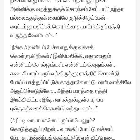
நீங்களாவது மன்னிப்புக் கேட்பதாவது? நீங்க
அன்னிக்கு வறத்துக்குக் கொஞ்சம் லேட்டாயிருந்தா
பல்லை உதுத்துக் கையிலே குடுத்திருப்பேன் –
ரைட்டர்னு மதிப்புக் கொடுக்காத மாட்டுக்குப் புத்தி
வருத்த வேண்டாம்…’
‘நீங்க அவனிடம் பேச்சு எதுக்கு வச்சுக்
கொள்ளுகிறீர்கள்? இனிமேலிக்கி, எதானாலும்
என்னிடம் சொல்லுங்கள், என்னிடம் கேளுங்கள்…
கடைசி பாரம் புரூப் வந்திருக்கு; ராத்திரி கொண்டு
போய்ப் பாத்துப்பிட்டுக் காத்தாலே எட்டு மணி வாக்கிலே
அனுப்பிச்சுடுங்கோ… அந்தப் பாரத்தை ஏத்தி
இறக்கிவிட்டா இந்த வாரத்துக்குள்ளாறயே
புஸ்தகத்தைக் கொண்டு வந்துடலாம்…”
(அப்படி வாடா மகனே. புரூப்பா வேணும்?
கொடுத்தனுப்புறேன்… வாங்கிப் போட்டு வச்சாப்
போறது. மன்னிப்புக் கேக்கட்டும். என் வீட்டு நடை