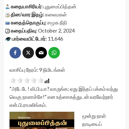
கதையாசிரியர்:
புதுமைப்பித்தன்
தின/வார இதழ்:
கலைமகள்
கதைத்தொகுப்பு:
சமூக நீதி
கதைப்பதிவு:
October 2, 2024
பார்வையிட்டோர்:
11,646
வாசிப்பு நேரம்:
9
நிமிடங்கள்
“அடேடே! வி.பி.யா? வாருங்க; ஏது இந்தப் பக்கம் வந்து
வெகு நாளாச்சே!” என உத்ஸாகத்துடன் வரவேற்றார்
என்.பி.ராமலிங்கம்.
மூன்று நாள்
தாடியைப்