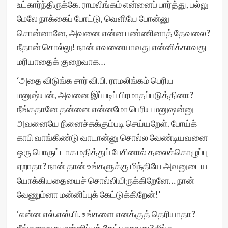
உட்கார்ந்திருக்கே. ராமலிங்கம் என்னைப் பார்த்து, பல்லு
மேலே நாக்கைப் போட்டு, வெளியே போன்னு
சொன்னானே, அவனை என்ன பண்ணினாத் தேவலை?
நீதான் சொல்லு! நான் எவனையாவது என்னிக்காவது
மரியாதைக் குறைவாக…
‘அதை விடுங்க சார் வி.பி. ராமலிங்கம் பெரிய
மனுஷ்யன், அவனை இப்படிப் பிரமாதப்படுத்தினா?
நீங்கதானே தன்னை என்னமோ பெரிய மனுஷன்னு
அவனையே நினைச்சுக்கும்படி செய்யறேள். போய்க்
காபி வாங்கிண்டு வாடான்னு சொல்ல வேண்டியவனை
ஒரு பொருட்டாக மதித்துப் பேசினால் தலைக்கொழுப்பு
ஏறாதா? நான் தான் உங்களுக்கு மிந்தியே அவனுடைய
யோக்கியதையைச் சொல்லியிருக்கிறேனே… நான்
வேணும்னா மன்னிப்புக் கேட்டுக்கிறேன்!’
‘என்ன எல்.எஸ்.பி. உங்களை எனக்குத் தெரியாதா?