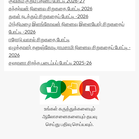
குவிகம் குறும் புதினப் போட்டி 2026-27
(0)
data-
கந்தர்வன் நினைவு சிறுகதை போட்டி 2026
</span>
rater-
துகள் நடத்தும் சிறுகதைப் போட்டி -2026
</div>
postid='29455'
அந்திமழை இளங்கோவன் நினைவு இளையோர் சிறுகதைப்
data-
rater-
போட்டி -2026
readonly='true'
ஈரோடு வாசல் சிறுகதை போட்டி
data-
எழுத்தாளர் தனுஷ்கோடி ராமசாமி நினைவு சிறுகதைப் போட்டி -
readonly-
attribute='true'
2026
>
சஹானா சிறந்த படைப்புப் போட்டி 2025-26
</div>
<span
class='yasr-
stars-
title-
average'>0
(0)
</span>
உங்கள் கருத்துக்களையும்
</div>
ஆலோசனைகளையும் தயவு
செய்து பதிவு செய்யவும்.