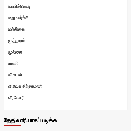
மணிக்கொடி
மறுமலர்ச்சி
மல்லிகை
முத்தாரம்
முல்லை
ராணி
விகடன்
விவேக சிந்தாமணி
வீரகேசரி
தேதிவாரியாகப் படிக்க