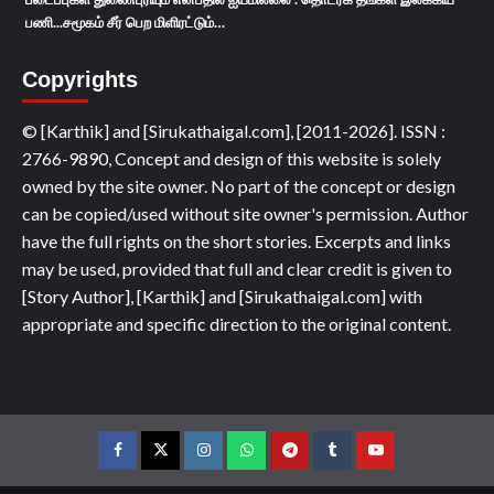
பணி...சமூகம் சீர் பெற மிளிரட்டும்…
Copyrights
© [Karthik] and [Sirukathaigal.com], [2011-2026]. ISSN :
2766-9890, Concept and design of this website is solely
owned by the site owner. No part of the concept or design
can be copied/used without site owner's permission. Author
have the full rights on the short stories. Excerpts and links
may be used, provided that full and clear credit is given to
[Story Author], [Karthik] and [Sirukathaigal.com] with
appropriate and specific direction to the original content.
Facebook
Twitter
Instagram
Whatsapp
Telegram
Tumblr
YouTube