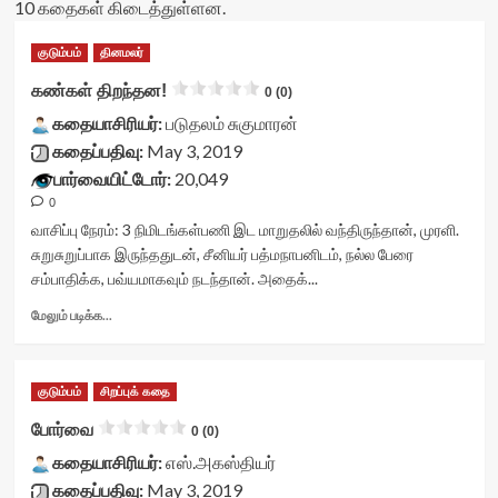
10 கதைகள் கிடைத்துள்ளன.
குடும்பம்
தினமலர்
கண்கள் திறந்தன!
0 (0)
கதையாசிரியர்:
படுதலம் சுகுமாரன்
கதைப்பதிவு:
May 3, 2019
பார்வையிட்டோர்:
20,049
0
வாசிப்பு நேரம்:
3
நிமிடங்கள்
பணி இட மாறுதலில் வந்திருந்தான், முரளி.
சுறுசுறுப்பாக இருந்ததுடன், சீனியர் பத்மநாபனிடம், நல்ல பேரை
சம்பாதிக்க, பவ்யமாகவும் நடந்தான். அதைக்...
Read
மேலும் படிக்க...
more
about
கண்கள்
குடும்பம்
சிறப்புக் கதை
திறந்தன!
<div
போர்வை
0 (0)
class="yasr-
கதையாசிரியர்:
vv-
எஸ்.அகஸ்தியர்
stars-
கதைப்பதிவு:
May 3, 2019