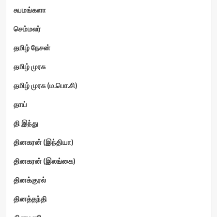
சுபமங்களா
செம்மலர்
தமிழ் நேசன்
தமிழ் முரசு
தமிழ் முரசு (ம.பொ.சி)
தாய்
தி இந்து
தினகரன் (இந்தியா)
தினகரன் (இலங்கை)
தினக்குரல்
தினத்தந்தி