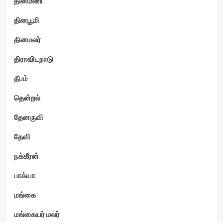
தினமணி
தினபூமி
தினமலர்
திராவிடநாடு
தீபம்
தென்றல்
தேனருவி
தேவி
நக்கீரன்
பாக்யா
மங்கை
மங்கையர் மலர்