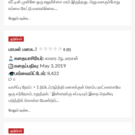
வீட்டின் முன்னே ஒரு எலுமிச்சை மரம் இருந்தது. அது வளரும்போது
postid='29454'
title
எம்மை கேட்டு வளரவில்லை....
data-
yasr-
rater-
rater-
Read
மேலும் படிக்க...
readonly='true'
stars'
more
data-
id='yasr-
about
readonly-
visitor-
குட்டி<div
attribute='true'
குடும்பம்
votes-
class="yasr-
>
readonly-
vv-
மாமன் மனசு..!
0 (0)
</div>
rater-
stars-
<span
71104ade6c7e8'
கதையாசிரியர்:
title-
காரை ஆடலரசன்
class='yasr-
data-
container">
கதைப்பதிவு:
May 3, 2019
stars-
rating='0'
<div
பார்வையிட்டோர்:
8,422
title-
data-
class='yasr-
average'>0
0
rater-
stars-
(0)
starsize='16'
title
வாசிப்பு நேரம்:
< 1
நிமிடம்
ஆர்த்தி மனசுக்குள் ரொம்ப நாட்களாகவே
</span>
data-
yasr-
ஒரு சந்தேகம், உறுத்தல். ‘ இன்றைக்கு எப்படியும் இதை தெளிவு
</div>
rater-
rater-
படுத்திக் கொள்ள வேண்டும்...
postid='29441'
stars'
data-
id='yasr-
Read
மேலும் படிக்க...
rater-
visitor-
more
readonly='true'
votes-
about
data-
readonly-
மாமன்
குடும்பம்
readonly-
rater-
மனசு..!