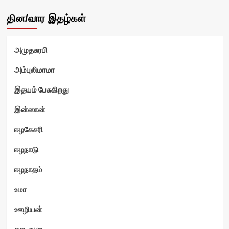
தின/வார இதழ்கள்
அமுதசுரபி
அம்புலிமாமா
இதயம் பேசுகிறது
ம்
இன்ஸான்
ஈழகேசரி
ஈழநாடு
ஈழநாதம்
உமா
ஊழியன்
கசடதபற