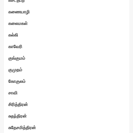
கணையாழி
கலைமகள்
கல்கி
காவேரி
குங்குமம்
குமுதம்
கோகுலம்
சாவி
சிரித்திரன்
சுதந்திரன்
சுதேசமித்திரன்