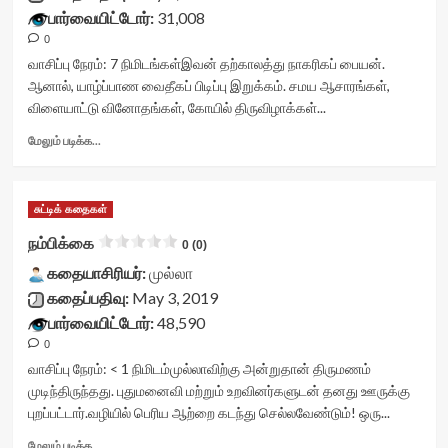
title-
பார்வையிட்டோர்:
31,008
container">
0
<div
class='yasr-
வாசிப்பு நேரம்:
7
நிமிடங்கள்
இவன் தற்காலத்து நாகரிகப் பையன்.
stars-
ஆனால், யாழ்ப்பாண வைதீகப் பிடிப்பு இறுக்கம். சமய ஆசாரங்கள்,
title
விளையாட்டு வினோதங்கள், கோயில் திருவிழாக்கள்...
yasr-
rater-
Read
மேலும் படிக்க...
stars'
more
id='yasr-
about
visitor-
போர்வை<div
சுட்டிக் கதைகள்
votes-
class="yasr-
readonly-
vv-
நம்பிக்கை
0 (0)
rater-
stars-
e74a2fce73046'
கதையாசிரியர்:
title-
முல்லா
data-
container">
கதைப்பதிவு:
May 3, 2019
rating='0'
<div
பார்வையிட்டோர்:
48,590
data-
class='yasr-
0
rater-
stars-
starsize='16'
title
வாசிப்பு நேரம்:
< 1
நிமிடம்
முல்லாவிற்கு அன்றுதான் திருமணம்
data-
yasr-
முடிந்திருந்தது. புதுமனைவி மற்றும் உறவினர்களுடன் தனது ஊருக்கு
rater-
rater-
புறப்பட்டார்.வழியில் பெரிய ஆற்றை கடந்து செல்லவேண்டும்! ஒரு...
postid='29461'
stars'
data-
id='yasr-
Read
மேலும் படிக்க...