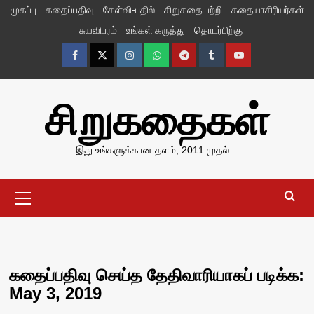
Skip
முகப்பு
கதைப்பதிவு
கேள்வி-பதில்
சிறுகதை பற்றி
கதையாசிரியர்கள்
to
சுயவிபரம்
உங்கள் கருத்து
தொடர்பிற்கு
content
Facebook
Twitter
Instagram
Whatsapp
Telegram
Tumblr
YouTube
சிறுகதைகள்
இது உங்களுக்கான தளம், 2011 முதல்…
Primary
Menu
கதைப்பதிவு செய்த தேதிவாரியாகப் படிக்க:
May 3, 2019