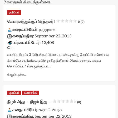
9 கதைகள் கிடைத்துள்ளன.
குடும்பம்
கெளரவத்துக்குப் பிறந்தவர்!
0 (0)
கதையாசிரியர்:
நறுமுகை
கதைப்பதிவு:
September 22, 2013
பார்வையிட்டோர்:
13,408
0
வாசிப்பு நேரம்:
3
நிமிடங்கள்
அம்மா, நா ஸ்கூலுக்கு போய்ட்டு வரேன் என
கிளம்பிய தாரினியை தடுத்து நிறுத்தினார் அவள் தந்தை. எங்கடி
கெளம்பிட்ட? ஸ்கூலுக்குப்பா....
Read
மேலும் படிக்க...
more
about
கெளரவத்துக்குப்
குடும்பம்
தினத்தந்தி
பிறந்தவர்!
<div
நிழல் அது… நிஜம் இது…
0 (0)
class="yasr-
கதையாசிரியர்:
vv-
உஷா அன்பரசு
stars-
கதைப்பதிவு:
September 22, 2013