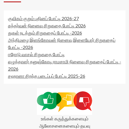
>
data-
</div>
rating='0'
<span
data-
class='yasr-
rater-
குவிகம் குறும் புதினப் போட்டி 2026-27
stars-
starsize='16'
கந்தர்வன் நினைவு சிறுகதை போட்டி 2026
title-
data-
துகள் நடத்தும் சிறுகதைப் போட்டி -2026
average'>0
rater-
(0)
அந்திமழை இளங்கோவன் நினைவு இளையோர் சிறுகதைப்
postid='16026'
</span>
data-
போட்டி -2026
</div>
rater-
ஈரோடு வாசல் சிறுகதை போட்டி
readonly='true'
எழுத்தாளர் தனுஷ்கோடி ராமசாமி நினைவு சிறுகதைப் போட்டி -
data-
readonly-
2026
attribute='true'
சஹானா சிறந்த படைப்புப் போட்டி 2025-26
>
</div>
<span
class='yasr-
stars-
title-
average'>0
(0)
உங்கள் கருத்துக்களையும்
</span>
ஆலோசனைகளையும் தயவு
</div>