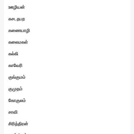
ஊழியன்
கசடதபற
கணையாழி
கலைமகள்
கல்கி
காவேரி
குங்குமம்
குமுதம்
கோகுலம்
சாவி
சிரித்திரன்