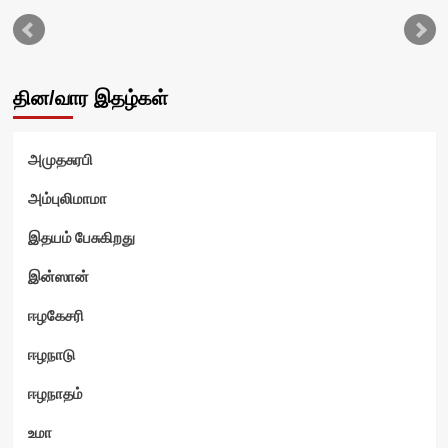
தின/வார இதழ்கள்
அமுதசுரபி
அம்புலிமாமா
இதயம் பேசுகிறது
ம்
இன்ஸான்
ஈழகேசரி
ஈழநாடு
ஈழநாதம்
உமா