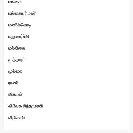
மங்கை
மங்கையர் மலர்
மணிக்கொடி
மறுமலர்ச்சி
மல்லிகை
முத்தாரம்
முல்லை
ராணி
விகடன்
விவேக சிந்தாமணி
வீரகேசரி