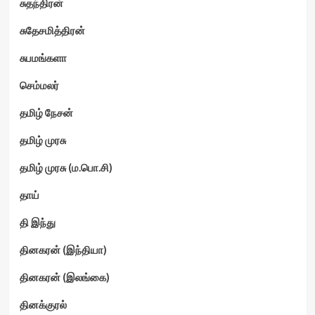
சுதந்திரன்
சுதேசமித்திரன்
சுபமங்களா
செம்மலர்
தமிழ் நேசன்
தமிழ் முரசு
தமிழ் முரசு (ம.பொ.சி)
தாய்
தி இந்து
தினகரன் (இந்தியா)
தினகரன் (இலங்கை)
தினக்குரல்