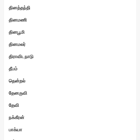
தினத்தந்தி
தினமணி
தினபூமி
தினமலர்
திராவிடநாடு
தீபம்
தென்றல்
தேனருவி
தேவி
நக்கீரன்
பாக்யா