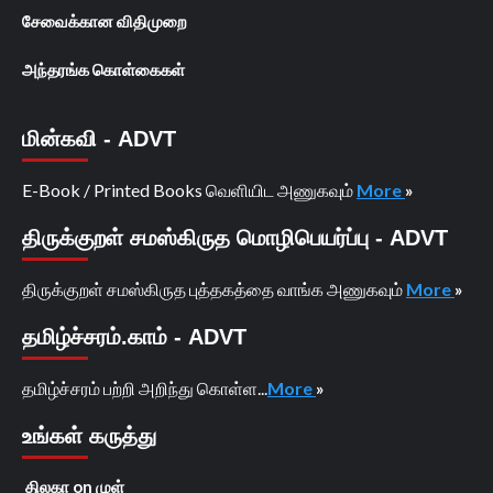
சேவைக்கான விதிமுறை
அந்தரங்க கொள்கைகள்
மின்கவி - ADVT
E-Book / Printed Books வெளியிட அணுகவும்
More
»
திருக்குறள் சமஸ்கிருத மொழிபெயர்ப்பு - ADVT
திருக்குறள் சமஸ்கிருத புத்தகத்தை வாங்க அணுகவும்
More
»
தமிழ்ச்சரம்.காம் - ADVT
தமிழ்ச்சரம் பற்றி அறிந்து கொள்ள...
More
»
உங்கள் கருத்து
திலகா
on
முள்