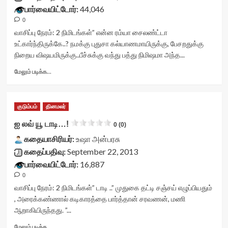
title-
பார்வையிட்டோர்:
44,046
container">
0
<div
class='yasr-
வாசிப்பு நேரம்:
2
நிமிடங்கள்
” என்ன ரம்யா சைலண்ட்டா
stars-
உட்கார்ந்திருக்கே..? நமக்கு புதுசா கல்யாணமாயிருக்கு, பேசறதுக்கு
title
நிறைய விஷயமிருக்கு..பீச்சுக்கு வந்து பத்து நிமிஷமா அந்த...
yasr-
rater-
Read
மேலும் படிக்க...
stars'
more
id='yasr-
about
visitor-
நிழல்
குடும்பம்
தினமலர்
votes-
அது…
readonly-
நிஜம்
ஐ லவ் யூ டாடி…!
0 (0)
rater-
இது…
27f1d0a616659'
கதையாசிரியர்:
<div
உஷா அன்பரசு
data-
class="yasr-
கதைப்பதிவு:
September 22, 2013
rating='0'
vv-
பார்வையிட்டோர்:
16,887
data-
stars-
0
rater-
title-
starsize='16'
container">
வாசிப்பு நேரம்:
2
நிமிடங்கள்
” டாடி ..” முதுகை தட்டி சஞ்சய் எழுப்பியதும்
data-
<div
, அரைக்கண்ணால் கடிகாரத்தை பார்த்தான் சரவணன், மணி
rater-
class='yasr-
ஆறாகியிருந்தது. ”...
postid='16052'
stars-
data-
title
Read
மேலும் படிக்க...