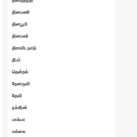
தினத்தந்தி
தினமணி
தினபூமி
தினமலர்
திராவிடநாடு
தீபம்
தென்றல்
தேனருவி
தேவி
நக்கீரன்
பாக்யா
மங்கை