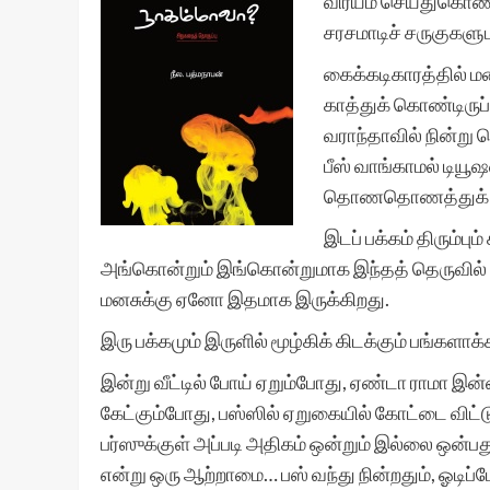
விரயம் செய்துகொண்டிர
சரசமாடிச் சருகுகளுட
கைக்கடிகாரத்தில் மண
காத்துக் கொண்டிருப
வராந்தாவில் நின்று
பீஸ் வாங்காமல் டியூ
தொணதொணத்துக் க
இடப் பக்கம் திரும்பு
அங்கொன்றும் இங்கொன்றுமாக இந்தத் தெருவில் 
மனசுக்கு ஏனோ இதமாக இருக்கிறது.
இரு பக்கமும் இருளில் மூழ்கிக் கிடக்கும் பங்களாக
இன்று வீட்டில் போய் ஏறும்போது, ஏண்டா ராமா இன
கேட்கும்போது, பஸ்ஸில் ஏறுகையில் கோட்டை விட்ட
பர்ஸுக்குள் அப்படி அதிகம் ஒன்றும் இல்லை ஒன்பது 
என்று ஒரு ஆற்றாமை… பஸ் வந்து நின்றதும், ஓடிப்போய