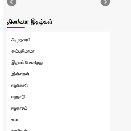
என்
தின/வார இதழ்கள்
வ
அமுதசுரபி
ுரளி
அம்புலிமாமா
இதயம் பேசுகிறது
இன்ஸான்
எ
ஈழகேசரி
ஆனந
ஈழநாடு
ஈழநாதம்
உமா
ஊழியன்