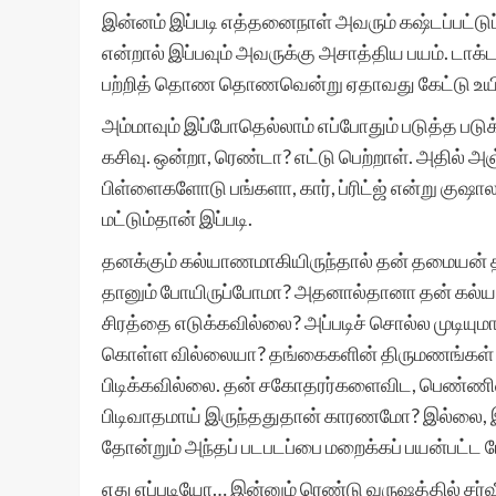
இன்னம் இப்படி எத்தனைநாள் அவரும் கஷ்டப்பட்டுப
என்றால் இப்பவும் அவருக்கு அசாத்திய பயம். டாக்ட
பற்றித் தொண தொணவென்று ஏதாவது கேட்டு உயிர
அம்மாவும் இப்போதெல்லாம் எப்போதும் படுத்த பட
கசிவு. ஒன்றா, ரெண்டா? எட்டு பெற்றாள். அதில் அஞ்ச
பிள்ளைகளோடு பங்களா, கார், ப்ரிட்ஜ் என்று குஷா
மட்டும்தான் இப்படி.
தனக்கும் கல்யாணமாகியிருந்தால் தன் தமையன் த
தானும் போயிருப்போமா? அதனால்தானா தன் கல்யாண
சிரத்தை எடுக்கவில்லை? அப்படிச் சொல்ல முடியு
கொள்ள வில்லையா? தங்கைகளின் திருமணங்கள் 
பிடிக்கவில்லை. தன் சகோதரர்களைவிட, பெண்ணின் கு
பிடிவாதமாய் இருந்ததுதான் காரணமோ? இல்லை, இ
தோன்றும் அந்தப் படபடப்பை மறைக்கப் பயன்பட்
எது எப்படியோ… இன்னும் ரெண்டு வருஷத்தில் சர்வ