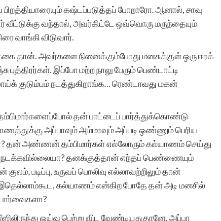
் பிறத்தியாரையும் கஷ்டப்படுத்தப் போறாரோ. ஆனால், சாவு
ர் வீட்டுக்கு வந்தால், அவர்கிட்டே ஒவ்வொரு மருந்தையும்
ை வாங்கி விடுவார்.
ுக்கை தான். அவர்களை நினைக்கும்போது மனசுக்குள் ஒரு ஈரக்
ு புத்திரர்கள். இப்போ மற்ற நாலு பேரும் பெண்டாட்டி
லாய்க் குடும்பம் நடத்துகிறாங்க… ரெண்டாவது மகன்
ம்பிமார்களைப்போல் தன் பாட்டைப் பார்த்துக்கொண்டு
த்துக்கு அப்பாவும் அம்மாவும் அப்படி ஒண்ணும் பெரிய
மா? தன் அண்ணன் தம்பிமார்கள் எல்லோரும் கல்யாணம் செய்து
நடக்கவில்லையா? தனக்குத்தான் எந்தப் பெண்ணையும்
லம், படிப்பு, உருவப் பொலிவு எல்லாவற்றிலும் தான்
தெல்லாம்கூட, கல்யாணம் என்கிற போதே தன் அடி மனசில்
ட போர்வைகளா?
ீஸிலிருந்து ஓய்வு பெற்று விட வேண்டியதுதானே. அப்பா