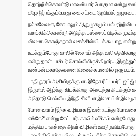
தொற்றிக்கொண்டு மாவலியார் போகுமா என்று கண்ட
கீழே இறங்கும்போது கை சட்டை ஜேபியில் துழாவ…
நல்லவேளை, கோபாலும் ஆறுமுகமும் பஸ் ஏற்றிவிட வ
வாங்கிக்கொண்டு அடுத்த பஸ்ஸைப் பிடிக்க முடிந்த
வினை. கொஞ்சநாள் சைக்கிள்விடக் கூடாது என்று டா
நடக்கும்போது காலில் லேசாய் அந்த வலி தெரிகிறது
என்றுதான் டாக்டர் சொல்லியிருக்கிறார்… இருந்தும் 
நண்பன் மகாதேவனை நினைச்சு மனசில் ஒரு பயம்
பாதி தூரம் ஆகியிருக்குமா. இதோ ரிட்டயர்ட் ஜட்ஜ்
இருளில் ஆழ்ந்து கிடக்கிறது அடைந்து கிடக்கும
அதோடு மெல்லிய இந்தி சினிமா இசையின் இழைக
போன வாரம் இந்த வழியாக இவன் நடந்து போவதைக்
எங்கே?’ என்று கேட்டார். காலில் வீக்கம் என்றபோது
மத்திய பாகத்தை அவர் விழிகள் ஊடுருவியபோது இ
பாவத்திலிருந்து விஷயத்தைப் புரிந்துகொண்டு, வ