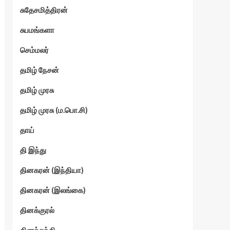
சுதேசமித்திரன்
சுபமங்களா
செம்மலர்
தமிழ் நேசன்
தமிழ் முரசு
தமிழ் முரசு (ம.பொ.சி)
தாய்
தி இந்து
தினகரன் (இந்தியா)
தினகரன் (இலங்கை)
தினக்குரல்