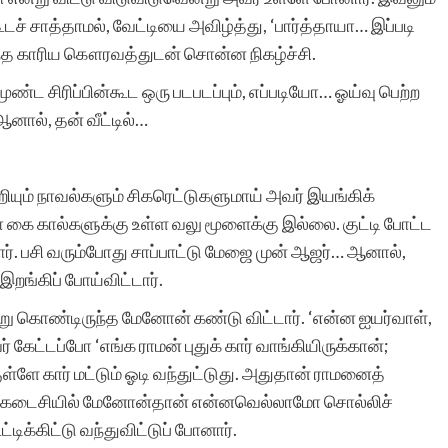
அன்பன்.
ச் சாத்தாமல், வேட்டியை அவிழ்த்து, ‘பார்த்தாயா… இப்படி
குந்த காரிய கௌரவத்துடன் சொன்ன நிகழ்ச்சி.
 சிரிப்பின்கூட ஒரு படபடப்பும், எப்படியோ… ஓய்வு பெற்ற
னால், தன் வீட்டில்…
வ.மு.ம
றியும் நாவல்களும் சிகரெட்டுகளுமாய் அவர் இயங்கிக்
 கை கால்களுக்கு உள்ள வலு மூளைக்கு இல்லை. குட்டி போட்ட
றார். பசி வரும்போது சாப்பாட்டு மேஜை முன் ஆஜர்… ஆனால்,
இறங்கிப் போய்விட்டார்.
்று கொண்டிருந்த மேனோன் கண்டு விட்டார். ‘என்ன ஐயர்வாள்,
ர் கேட்டப்போ ‘எங்க ராமன் புதுக் கார் வாங்கியிருக்கான்;
ள்ளே கார் மட்டும் ஓடி வந்துட்டுது. அதுதான் ராமனைத்
ம். கடைசியில் மேனோன்தான் என்னவெல்லாமோ சொல்லிச்
்டிக்கிட்டு வந்துவிட்டுப் போனார்.