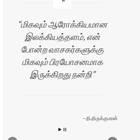
மிகவும் ஆரோக்கியமான
வ
இலக்கியத்தளம், என்
போன்ற வாசகர்களுக்கு
க
மிகவும் பிரயோசனமாக
இருக்கிறது நன்றி
இ
எழு
தி.திருக்குமரன்
நற
ஏற்