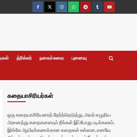
Facebook
Twitter
Instagram
Whatsapp
Telegram
Tumblr
YouTube
தைகள்
த்ரில்லர்
நகைச்சுவை
புனைவு
கதையாசிரியர்கள்
ஒரு கதையாசிரியரைத் தேர்ந்தெடுத்து, அவர் எழுதிய
அனைத்து கதைகளையும் நீங்கள் இப்போது படிக்கலாம்.
இங்கே ஆயிரக்கணக்கான கதைகள் உள்ளன, எனவே