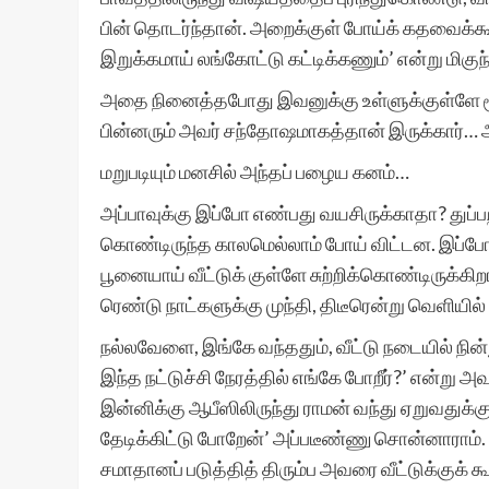
பின் தொடர்ந்தான். அறைக்குள் போய்க் கதவைக்கூட
இறுக்கமாய் லங்கோட்டு கட்டிக்கணும்’ என்று மி
அதை நினைத்தபோது இவனுக்கு உள்ளுக்குள்ளே மூண்ட
பின்னரும் அவர் சந்தோஷமாகத்தான் இருக்கார்… ஆ
மறுபடியும் மனசில் அந்தப் பழைய கனம்…
அப்பாவுக்கு இப்போ எண்பது வயசிருக்காதா? துப்ப
கொண்டிருந்த காலமெல்லாம் போய் விட்டன. இப்போ
பூனையாய் வீட்டுக் குள்ளே சுற்றிக்கொண்டிருக்கி
ரெண்டு நாட்களுக்கு முந்தி, திடீரென்று வெளியில் 
நல்லவேளை, இங்கே வந்ததும், வீட்டு நடையில் நின
இந்த நட்டுச்சி நேரத்தில் எங்கே போறீர்?’ என்று அவ
இன்னிக்கு ஆபீஸிலிருந்து ராமன் வந்து ஏறுவதுக்கு
தேடிக்கிட்டு போறேன்’ அப்படீண்ணு சொன்னாரா
சமாதானப் படுத்தித் திரும்ப அவரை வீட்டுக்குக் கூட