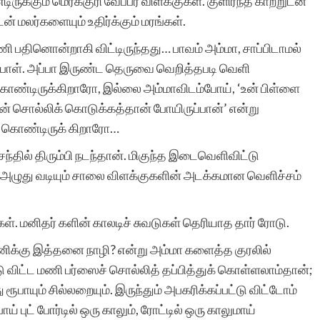
ுக்கும் மெர்க்குரி வேப்பர் விளக்குகள். குளிர்ந்த காற்றுடன்
ன் மலர்களையும் உதிர்க்கும் மரங்கள்.
ி பதினொன்றாகி விட்டிருந்தது… பாவம் அம்மா, சாப்பிடாமல்
்பாள். அப்பா இருண்ட தெருவை வெறித்தபடி வெளி
 கொண்டிருக்கிறாரோ, இல்லை அம்மாவிடம்போய், ‘உன் பிள்ளை
ஷன் சொல்லிக் கொடுக்கத்தான் போயிருப்பான்’ என்று
ொண்டிருக் கிறாரோ…
ம் சந்தில் திரும்பி நடந்தான். மிகுந்த இடைவெளிவிட்டு
அழுது வடியும் சாலை விளக்குகளின் அடக்கமான வெளிச்சம்
்கள். மனிதர் களின் காலடிச் சுவடுகள் தெரியாத தார் ரோடு.
்னிக்கு இத்தனை நாழி? என்று அம்மா களைத்த குரலில்
ு விட்ட மணி பர்ஸைச் சொல்லித் தப்பித்துக் கொள்ளலாம்தான்;
ரூபாயும் சில்லறையும். இருந்தும் அபகரிக்கப்பட்டு விட்டோம்
் புட் போர்டில் ஒரு காலும், ரோட்டில் ஒரு காலுமாய்