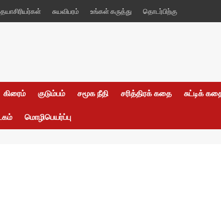
யாசிரியர்கள்
சுயவிபரம்
உங்கள் கருத்து
தொடர்பிற்கு
கிரைம்
குடும்பம்
சமூக நீதி
சரித்திரக் கதை
சுட்டிக் க
டகம்
மொழிபெயர்ப்பு