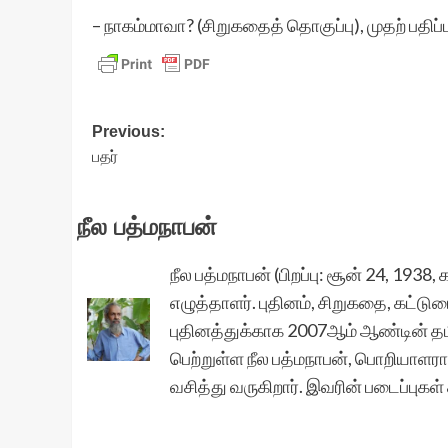
– நாகம்மாவா? (சிறுகதைத் தொகுப்பு), முதற் பதிப்ப
Post
Previous:
பதர்
navigation
நீல பத்மநாபன்
நீல பத்மநாபன் (பிறப்பு: சூன் 24, 193
எழுத்தாளர். புதினம், சிறுகதை, கட்ட
புதினத்துக்காக 2007ஆம் ஆண்டின் தம
பெற்றுள்ள நீல பத்மநாபன், பொறியாளராக
வசித்து வருகிறார். இவரின் படைப்பு