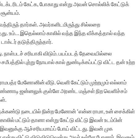
க்டரிடம் கேட்க, போகாது என்று அவன் சொல்லிக் கேட்டுக்
 சூன்யம்.
தங்கள் சேவை மிகவும்
ந்திருந் தார்கள். அவர்களிடமிருந்து சில்லறை
து. உம்… இதெல்லாம் காலில் வந்த இந்த வீக்கத்தால் வந்த
மதிப்பு மிக்கது. நம்
க்டர் தடுத்திருந்தார்.
தாய்மொழி இத்தகைய
. நாள்படச் சரியாகி விடும். பயப்படத் தேவையில்லை
தன்னலமற்ற அன்பர்களின்
சமீபத்தில் புற்று நோயால் கால் துண்டிக்கப்பட்டு விட்ட தன் உற்ற
.
அரும் சேவையால் தான்
 ராமபத்ர மேனோனின் வீடு. வெளி கேட்டும் முற்றமும் எல்லாம்
வாழையடி வாழையாக
் கண்ணாடி ஜன்னலுக் குள்ளே அரண்ட மஞ்சள் நிற வெளிச்சம்
பெருகேறுகிறது.
ள்.
இத்தளத்தில் தொடர்ந்து
கண்டு நடையில் நின்ற மேனோன் ‘என்ன ராமா, உன் சைக்கிள்
 காலில் மட்டும் தானா என்று கேட்டு விட்டு இவன் உடம்பின்
எழுத
வனுக்கு ஆச்சரியமாய்ப் போய் விட்டது. இவன் முக
முயற்சிக்கிறேன்.தங்கள்
ா என்று விட்டு விடுவிடுவென்று அவர் உள்ளே போனார். இவனும்