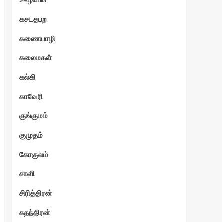
கசடதபற
கணையாழி
கலைமகள்
கல்கி
காவேரி
குங்குமம்
குமுதம்
கோகுலம்
சாவி
சிரித்திரன்
சுதந்திரன்