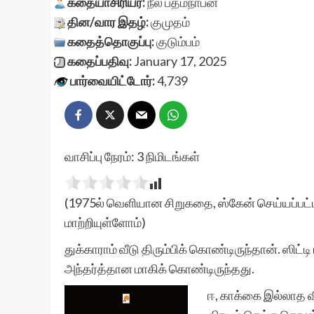
கதையாசிரியர்:
நீல பத்மநாபன்
தின/வார இதழ்:
குமுதம்
கதைத்தொகுப்பு:
குடும்பம்
கதைப்பதிவு:
January 17, 2025
பார்வையிட்டோர்:
4,739
வாசிப்பு நேரம்:
3
நிமிடங்கள்
(1975ல் வெளியான சிறுகதை, ஸ்கேன் செய்யப்பட்ட
மாற்றியுள்ளோம்)
துக்காராம் வீடு திரும்பிக் கொண்டிருந்தான். ஸிட்ட
அந்தர்த்தான மாகிக் கொண்டிருந்தது.
ஈ, காக்கை இல்லாத