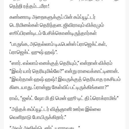
நெற்றி ரத்தம்…மீரா!
கண்ணாடி அறைகளுக்குப் பின் கம்ப்யூட்டர்
டெரிமினல்கள் தெரிந்தன. ஜிவிராவும் விக்ரமும்
ஸூப்பிரண்டிடம் பேசிக்கொண்டிருந்தார்கள்
”பாருங்க, அதெல்லாம் டிஃபென்ஸ் ப்ராஜெக்ட்கள்,
ப்ராஜெக்ட் ஹுஷ் ஹஷ்”.
“ஸார். எல்லாம் எனக்குத் தெரியும்,” என்றான் விக்ரம்
“இவர் யார் தெரியுமில்லே?” என்று ராவைக்காட்டினான்.
“இவர்தான் ஹஷ் ஹஷ்! இவருக்குத் தெரியாத ரகசியம்
கிடையாது. ப்ரான்னு கேள்விப் பட்டிருக்கிங்களா?”
ராவ், “ஜஸ்ட் ஷோ மி தி மென் ஹூ டிட் தி ப்ரொக்ராமிங்”
“அந்தக் கம்ப்யூட்டர் விஞ்ஞானி ஊர்ல இல்லை
வெளிநாடு போயிருக்கிறார்.”
“அவர் அஸிஸ்டெண்ட் யாராவது…”