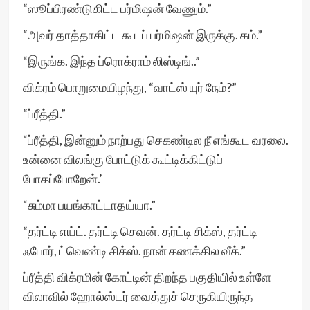
“ஸூப்பிரண்டுகிட்ட பர்மிஷன் வேணும்.”
“அவர் தாத்தாகிட்ட கூடப் பர்மிஷன் இருக்கு. கம்.”
“இருங்க. இந்த ப்ரொக்ராம் லிஸ்டிங்..”
விக்ரம் பொறுமையிழந்து, “வாட்ஸ் யுர் நேம்?”
“ப்ரீத்தி.”
“ப்ரீத்தி, இன்னும் நாற்பது செகண்டில நீ எங்கூட வரலை.
உன்னை விலங்கு போட்டுக் கூட்டிக்கிட்டுப்
போகப்போறேன்.’
“சும்மா பயங்காட்டாதய்யா.”
“தர்ட்டி எய்ட். தர்ட்டி செவன். தர்ட்டி சிக்ஸ், தர்ட்டி
ஃபோர், ட்வெண்டி சிக்ஸ். நான் கணக்கில வீக்.”
ப்ரீத்தி விக்ரமின் கோட்டின் திறந்த பகுதியில் உள்ளே
விலாவில் ஹோல்ஸ்டர் வைத்துச் செருகியிருந்த