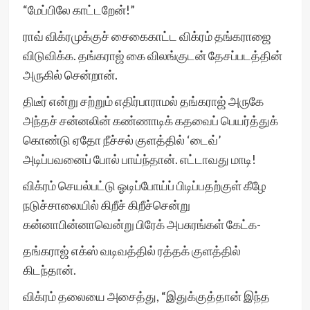
“மேப்பிலே காட்டறேன்!”
ராவ் விக்ரமுக்குச் சைகைகாட்ட விக்ரம் தங்கராஜை
விடுவிக்க. தங்கராஜ் கை விலங்குடன் தேசப்படத்தின்
அருகில் சென்றான்.
திடீர் என்று சற்றும் எதிர்பாராமல் தங்கராஜ் அருகே
அந்தச் சன்னலின் கண்ணாடிக் கதவைப் பெயர்த்துக்
கொண்டு ஏதோ நீச்சல் குளத்தில் ‘டைவ்’
அடிப்பவனைப் போல் பாய்ந்தான். எட்டாவது மாடி!
விக்ரம் செயல்பட்டு ஓடிப்போய்ப் பிடிப்பதற்குள் கீழே
நடுச்சாலையில் கிறீச் கிறீச்சென்று
கன்னாபின்னாவென்று பிரேக் அபசுரங்கள் கேட்க-
தங்கராஜ் எக்ஸ் வடிவத்தில் ரத்தக் குளத்தில்
கிடந்தான்.
விக்ரம் தலையை அசைத்து, “இதுக்குத்தான் இந்த