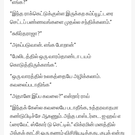
“எங்க?”
“இந்த ராக்கெட்டுக்குள்ள இருக்கற கம்ப்யூட்டரை
செட்டப் பண்ணவங்களை முதல்ல சந்திக்கலாம்.”
“சுகிர்தராஜா?”
“அகப்படுவான். எங்க போறான்”
“மேலிடத்தில் ஒரு வாரம்தாண்டா டயம்
கொடுத்திருக்காங்க”.
“ஒரு வாரத்தில் உலகத்தையே அழிக்கலாம்.
கவலைப்படாதிங்க”
“அதானே இப்ப கவலை?” என்றார் ராவ்
“இந்தக் கேஸ்ல கவலையே படாதீங்க, உத்தரவாதமா
கண்டுபிடிச்சே ஆகணும். அந்த பாஸ்டர்டை. ஐ ஹவ் எ
ப்ரைவேட் ஸ்கோர் டு செட்டில்.” விக்ரமின் மனத்தில்
அந்தக் காட்சி ஒரு கணம் விசிறியடித்தது. குபுக் என்று