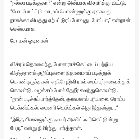
“நல்லா படிக்குதா?” என்று அன்பாக விசாரித்து விட்டு,
“போ. போய்ட்டு வா, உம் பொண்ணுக்கு ஏதாவது
நாசுக்கா விபத்து ஏற்பட்டுரப் போவுது! போப்பா,” என்றான்
செல்லமாக.
சோமன் ஓடினான்.
விக்ரம் தொலைந்து போன ராக்கெட்டைப் பற்றிய
விஞ்ஞானக் குறிப்புகளை நிதானமாய் படித்துக்
கொண்டிருந்தான். எதிரே ஜிவி ராவ் பைப் பற்ற வைத்துக்
கொண்டு. வழக்கம் போல் தேநீர் கலந்துகொண்டு.
“நான் படிச்சுப் பார்த்தேன், தலைகால் புரியலை, ரொம்ப
டெக்னிக்கல், பைனரி கெமிக்கல் அது இதுன்னு…”
“இந்த மிஸைலுக்கு ஃபயர் அண்ட் ஃபர்கெட்டுன்னு
பேரு.” என்று நிமிர்ந்து பார்த்தான்.