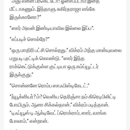
“அது என்ன பர்கெட்டோ! ஓசைப்படாம இதை
மீட்டாகணும். இந்தாளு சுகிர்தராஜா எங்கே
இருக்கானோ?”
“ஸார் அவன் இண்டியாவில இல்லை இப்ப”.
“எப்படிச் சொல்றே?”
“ஒரு மாதிரி பட்சி சொல்றது.” விக்ரம் அந்த மான்யுவலை
மறுபடி புரட்டிக் கொண்டு. “ஸார் இந்த
ராக்கெட்டுக்குள்ள குட்டியா ஒரு கம்ப்யூட்டர்
இருக்குது.”
“சொன்னனே ரொம்ப ஸாஃபிஸ்டிகேடட்.”
“ந்யூக்ளியர்? ம்? வெளிய தெரிஞ்சா நம் கிரெடிபிலிட்டி
போயிரும். ஆனா சிக்கல்தான்.” விக்ரம் படித்தான்.
“டிஃப்யூஸ் டி ஆக்டிவேட் ப்ரொக்ராம், ஸார், வாங்க
போலாம்.” என்றான்.