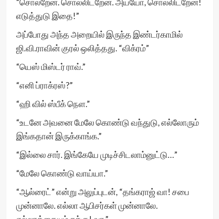
“சொல்றேன். சொல்லிடறேன். அய்யோ, சொல்லிடறேன்!
எடுத்துடு இதை!”
அப்போது அந்த அறையில் இருந்த இண்டர்காமில்
ஜி.வி.ராவின் குரல் ஒலித்தது. “விக்ரம்”
“யெஸ் மிஸ்டர் ராவ்.”
“எனி ப்ராக்ரஸ்?”
“ஹி வில் ஸ்பீக் நௌ.”
“உடனே அவனை மேலே கொண்டு வந்துடு, எல்லோரும்
இங்கதான் இருக்காங்க.”
“இல்லை சார். இங்கேயே முடிச்சிடலாம்னுட்டு…”
“மேலே கொண்டு வாய்யா.”
“ஆல்ரைட்” என்று அலுப்புடன், “தங்கராஜ் வா! சபை
முன்னாலே. எல்லா ஆபிசர்கள் முன்னாலே.