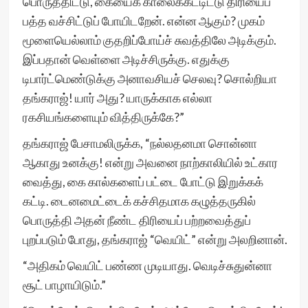
பொருத்திட்டு, கையைக் காலைக்கட்டிட்டு திரியைப்
பத்த வச்சிட்டுப் போயிடறேன். என்ன ஆகும்? முகம்
மூளையெல்லாம் குதறிப்போய்ச் சுவத்திலே அடிக்கும்.
இப்பதான் வெள்ளை அடிச்சிருக்கு. எதுக்கு
டிபார்ட்மெண்டுக்கு அனாவசியச் செலவு? சொல்றியா
தங்கராஜ்! யார் அது? யாருக்காக எல்லா
ரகசியங்களையும் வித்திருக்கே?”
தங்கராஜ் பேசாமலிருக்க, “நல்லதனமா சொன்னா
ஆகாது உனக்கு! என்று அவனை நாற்காலியில் உட்கார
வைத்து, கை கால்களைப் பட்டை போட்டு இறுக்கக்
கட்டி. டைனமைட்டைக் கச்சிதமாக கழுத்தருகில்
பொருத்தி அதன் நீண்ட திரியைப் பற்றவைத்துப்
புறப்படும் போது, தங்கராஜ் “வெயிட்” என்று அலறினான்.
“அதிகம் வெயிட் பண்ண முடியாது. வெடிச்சுதுன்னா
சூட் பாழாயிடும்.”