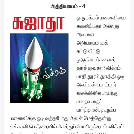
அத்தியாயம் – 4
ஒரு பக்கம் மனைவியை
கவனிப்பதா அல்லது
அவளை
அநியாயமாகக்
சுட்டுவிட்டு
ஓடுகிறவர்களைத்
துரத்துவதா? விக்ரம்
பாதி தூரம் துரத்தி ஓடி
அவர்கள் மோட்டார்
சைக்கிளில் பாய்ந்து
மறைவதைப்
பார்த்தான். திரும்ப
மனைவிக்கு ஓடி வந்தபோது அவள் மெத்தென்று
தக்காளி மெத்தையில் செத்துப் போயிருந்தாள். விக்ரம்