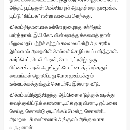
அந்தப் பூட்டினுள் மெல்லிய ஓர் ஆயுதத்தை நுழைக்க,
பூட்டு “கிட்டக்” என்று வாயைப் பிளந்தது.
விக்ரம் நிதானமாக உள்ளே நுழைந்து சுற்றிலும்
பார்த்தான். இ.பி.கோ. வின் ஷரத்துக்களைத் தான்
மீறுவதைப் பற்றிச் சற்றும் கவலையின்றி அவசரமே
இல்லாமல் அறையின் செல்வச் செழிப்பைப் பார்த்தான்.
கார்ப்பெட், டெலிவிஷன், சோபா, ப்ஃரிஜ். ஒரு
பிச்சைக்காரன் அழுக்குக் கோட்டைத் திறந்ததும்
வைரங்கள் ஜொலிப்பது போல முகப்புக்கும்
உள்ளடக்கத்துக்கும் தொடர்பே இல்லாத வீடு.
விக்ரம் ஃப்ரிஜ்ஜிலிருந்து ஆப்பிளை எடுத்துக் கடித்து
வைத்துவிட்டுக் கண்ணாடியில் ஒரு வினாடி ஒப்பனை
செய்து கொண்டு சூயிங்கம் மென்று கொண்டே
அறையைக் கண்களால் அங்குலம் அங்குலமாக
வருடினான்.