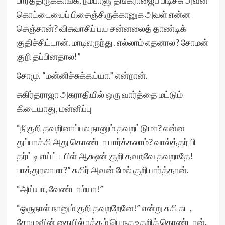
பார்த்திருக்காங்க, நம்பாளு தங்கராஜைப் பிடிச்சு அவன்
கொட்டையைப் பிசைஞ்சிருக்கானுக அவள் என்ன
செஞ்சான்? விசுவாசிப் பய சன்னலைத் தாண்டிக்
குதிச்சிட்டான். மாடிலருந்து. எல்லாம் எதனால? சோமன்
குறி தப்பினதால!”
சோமு. “மன்னிச்சுக்கய்யா.” என்றான்.
சுகிர்தராஜா அகராதியில் ஒரு வார்த்தை மட்டும்
கிடையாது, மன்னிப்பு
“நீ குறி தவறினாப்பல நானும் தவறட்டுமா? என்ன
துப்பாக்கி அது கொண்டா பார்க்கலாம்? வால்த்தர் பி
தர்ட்டி எய்ட் டபிள் ஆக்ஷன் குறி தவறவே தவறாதே!
பாத்துரலாமா?” சுகிர் அவன் மேல் குறி பார்த்தான்.
“அய்யா, வேண்டாம்யா!”
“ஒருநாள் நானும் குறி தவறறேனே!” என்று சுகி சுட,
சோமுவின் கையில் ரத்தம் பெருக உதறிக் கொண்டான்.