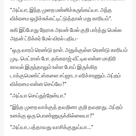
“அய்யா, இந்த முறை மன்னிச்சுருங்கய்யா. அந்த
விக்ரமை ஒழிச்சுக்கட்டிட்டுத்தான் மறு காரியம்”.
சுகி இப்போது நேராக அவன் மேல் குறி பார்த்து மெல்ல
அதன் ட்ரிக்கர் மேல் விரல் பதிய-
“ஒரு வாரம் ரெண்டு நாள். அதுக்குள்ள ரெண்டு காரியம்
முடி. மெட்ராஸ் போ. தங்கராஜ் வீட்டில என்ன மாதிரி
காவல் இருந்தாலும் உள்ள போய் இருக்கிற
டாக்குமெண்ட்ஸ்களை சப்ஜாடா எரிச்சரணும். அப்றம்
விக்ரமை என்ன செய்வே?”
“அய்யா செய்துர்றேன்யா.”
“இந்த முறை வாக்குத் தவறினா குறி தவறாது. அப்றம்
உனக்கு ஒரு பொண்ணுருக்கில்லையா?”
“அய்யா, பத்தாவது வாசிக்குதுய்யா…”