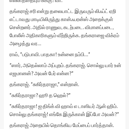
எல்லாத்தையும் சுக்கு! வா.”
தங்கராஜ் சரி என்று தலையாட்ட இருவரும் லிஃப்ட் ஏறி
எட்டாவது மாடியிலிருந்து கான்ஃபரன்ஸ் அறைக்குள்
சென்றனர். அதில் ராணுவ, கடற்படை. விமானப்படை,
போலீஸ் அதிகாரிகளும் வீற்றிருக்க. தங்கராஜை விக்ரம்
அழைத்து வர…
ராவ், “படுபாவி. பாதகா! உன்னை நம்பி…”
”ஸார், அதெல்லாம் அப்புறம். தங்கராஜ். சொல்லு யார் உன்
எஜமானன்? அவன் பேர் என்ன?”
தங்கராஜ். “சுகிர்தராஜா,” என்றான்.
“சுகிர்தராஜா? ஹூ த ஹெல்?”
“சுகிர்தராஜா! ஐ திங்க் வி ஹாவ் எ டாஸியர் ஆன் ஹிம்.
சொல்லு தங்கராஜ்! எங்கே இருக்கான் இப்போ அவன்?”
தங்கராஜ் அறையில் தொங்கிய மேப்பைப் பார்த்தான்.