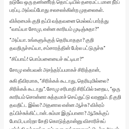
நடுவே ஒரு தண்ணீர்த் தொட்டியில் தரைமட்டமான நீர்ப்
பரப்பு. அவ்வப்போது சலசலக்கின்ற முதலைகள்.
விக்ரமைக் குறி தப்பி வந்தவனை மெல்லப் பார்த்து
“வாய்யா சோமு, என்ன காரியம் முடிஞ்சுதா?”
“அய்யா. உங்களுக்குத் தெரியாததா? குறி
தவறிருச்சய்யா, சம்சாரத்தின் பேர்ல பட்டுருச்சு”
“சிப்பாய்! பொம்பளையைச் சுட்டியா?”
சோமு என்பவன் அசந்தர்ப்பமாகச் சிரித்தான்,
சுகி தீவிரமாக, “சிரிக்கக் கூடாது, தெரியுமில்லை?
சிரிக்கக் கூடாது”. சோமு சரிபாதி சிரிப்பில் உறைய, “ஒரு
காரியம் சொன்னா சுத்தமாச் செய்துட்டு வரணும். நீ குறி
தவறிட்ட இல்ல? அதனால என்ன ஆச்சு? விக்ரம்
தப்பிச்சுக்கிட்டான். சும்மா இருப்பானா? ஆபீசுக்குப்
போயி, யார்றா சேதி கொடுத்தான்னு விசாரிச்சுப்