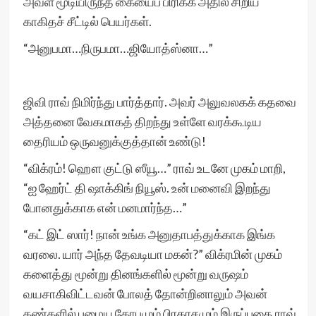
அவள் மூடியிருந்த கையைப் பிரிக்க அதில் சிறிய
காகிதச் சீட்டில் பெயர்கள்.
“அனுபமா…நிருபமா…ஜியோத்ஸ்னா…”
ஜிவி ராவ் நிமிர்ந்து பார்த்தார். அவர் அலுவலகக் கதவை
அத்தனை வேகமாகத் திறந்து உள்ளே வரக்கூடிய
தைரியம் ஒருவனுக்குத்தான் உண்டு!
“விக்ரம்! ஹௌ குட்டு ஸீயூ…” ராவ் உடனே முகம் மாறி,
“ஐ ஹேர்ட் தி ஷாக்கிங் நியூஸ். உன் மனைவி இறந்து
போனதுக்காக என் மனமார்ந்த…”
“கட் இட் ஸார்! நான் உங்க அனுதாபத்துக்காக இங்க
வரலை. யார் அந்த தேவடியா மகன்?” விக்ரமின் முகம்
களைத்து மூன்று தினங்களில் மூன்று வருஷம்
வயசாகிவிட்டவன் போலத் தோன்றினாலும் அவன்
கண்களில் பழைய கோபமும் பிரகாசமும் இருப்பதை ராவ்